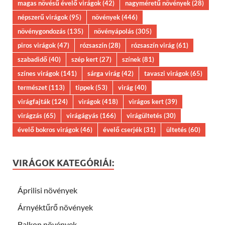
magas növésű évelő virágok
(42)
nagyméretű növények
(28)
népszerű virágok
(95)
növények
(446)
növénygondozás
(135)
növényápolás
(305)
piros virágok
(47)
rózsaszín
(28)
rózsaszín virág
(61)
szabadidő
(40)
szép kert
(27)
színek
(81)
színes virágok
(141)
sárga virág
(42)
tavaszi virágok
(65)
természet
(113)
tippek
(53)
virág
(40)
virágfajták
(124)
virágok
(418)
virágos kert
(39)
virágzás
(65)
virágágyás
(166)
virágültetés
(30)
évelő bokros virágok
(46)
évelő cserjék
(31)
ültetés
(60)
VIRÁGOK KATEGÓRIÁI:
Áprilisi növények
Árnyéktűrő növények
Balkon növények