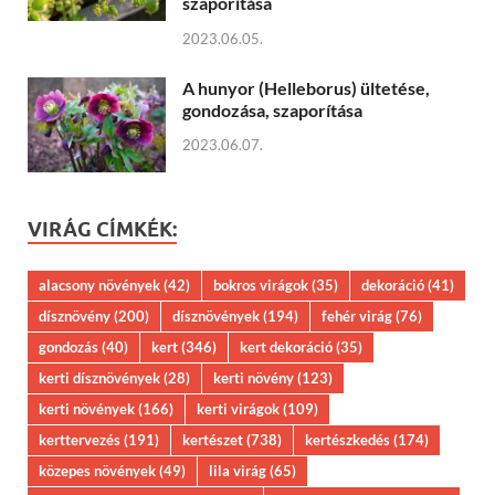
szaporítása
2023.06.05.
A hunyor (Helleborus) ültetése,
gondozása, szaporítása
2023.06.07.
VIRÁG CÍMKÉK:
alacsony növények
(42)
bokros virágok
(35)
dekoráció
(41)
dísznövény
(200)
dísznövények
(194)
fehér virág
(76)
gondozás
(40)
kert
(346)
kert dekoráció
(35)
kerti dísznövények
(28)
kerti növény
(123)
kerti növények
(166)
kerti virágok
(109)
kerttervezés
(191)
kertészet
(738)
kertészkedés
(174)
közepes növények
(49)
lila virág
(65)