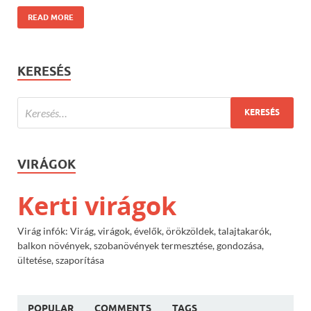
READ MORE
KERESÉS
VIRÁGOK
Kerti virágok
Virág infók: Virág, virágok, évelők, örökzöldek, talajtakarók,
balkon növények, szobanövények termesztése, gondozása,
ültetése, szaporítása
POPULAR
COMMENTS
TAGS