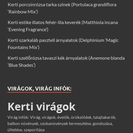
Kerti porcsinrózsa tarka színek (Portulaca grandiflora
‘Rainbow Mix’)
Kerti estike illatos fehér-lila keverék (Matthiola incana
‘Evening Fragrance’)
Kerti szarkaláb pasztell árnyalatok (Delphinium ‘Magic
Fountains Mix’)
Kerti szellőrózsa tavaszi kék árnyalatok (Anemone blanda
‘Blue Shades’)
VIRÁGOK, VIRÁG INFÓK:
Kerti virágok
Virág infók: Virág, virágok, évelők, örökzöldek, talajtakarók,
balkon növények, szobanövények termesztése, gondozása,
ültetése, szaporítása