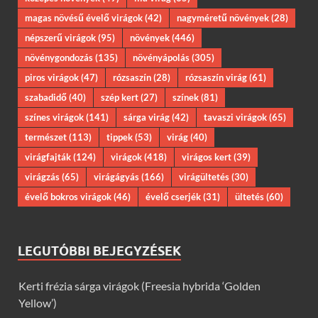
magas növésű évelő virágok
(42)
nagyméretű növények
(28)
népszerű virágok
(95)
növények
(446)
növénygondozás
(135)
növényápolás
(305)
piros virágok
(47)
rózsaszín
(28)
rózsaszín virág
(61)
szabadidő
(40)
szép kert
(27)
színek
(81)
színes virágok
(141)
sárga virág
(42)
tavaszi virágok
(65)
természet
(113)
tippek
(53)
virág
(40)
virágfajták
(124)
virágok
(418)
virágos kert
(39)
virágzás
(65)
virágágyás
(166)
virágültetés
(30)
évelő bokros virágok
(46)
évelő cserjék
(31)
ültetés
(60)
LEGUTÓBBI BEJEGYZÉSEK
Kerti frézia sárga virágok (Freesia hybrida ‘Golden
Yellow’)