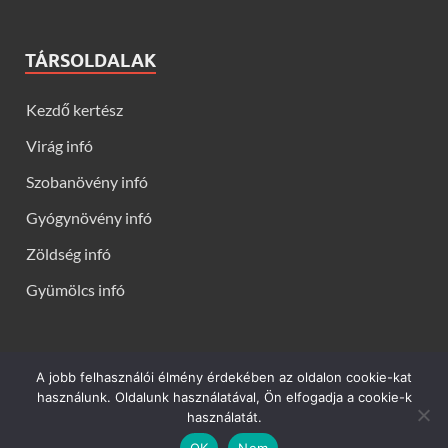
TÁRSOLDALAK
Kezdő kertész
Virág infó
Szobanövény infó
Gyógynövény infó
Zöldség infó
Gyümölcs infó
A jobb felhasználói élmény érdekében az oldalon cookie-kat
Kerti virágok - Virág infók: Virág, virágok, évelők, örökzöldek,
használunk. Oldalunk használatával, Ön elfogadja a cookie-k
talajtakarók, balkon növények, szobanövények termesztése,
használatát.
gondozása, ültetése, szaporítása
OK
Nem