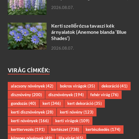
2026.08.07.
Kerti szellőrózsa tavaszi kék
árnyalatok (Anemone blanda ‘Blue
Shades’)
2026.08.07.
VIRÁG CÍMKÉK:
alacsony növények
(42)
bokros virágok
(35)
dekoráció
(41)
dísznövény
(200)
dísznövények
(194)
fehér virág
(76)
gondozás
(40)
kert
(346)
kert dekoráció
(35)
kerti dísznövények
(28)
kerti növény
(123)
kerti növények
(166)
kerti virágok
(109)
kerttervezés
(191)
kertészet
(738)
kertészkedés
(174)
közepes növények
(49)
lila virág
(65)