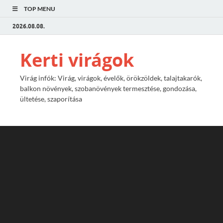
TOP MENU
2026.08.08.
Kerti virágok
Virág infók: Virág, virágok, évelők, örökzöldek, talajtakarók,
balkon növények, szobanövények termesztése, gondozása,
ültetése, szaporítása