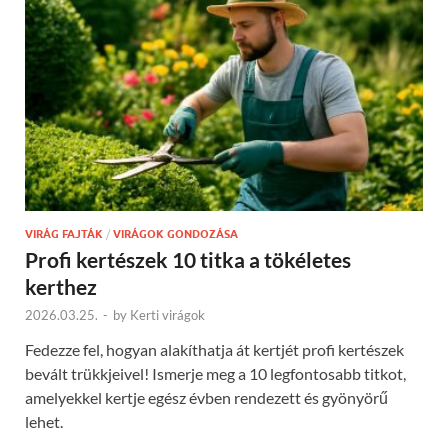
VIRÁG FAJTÁK
/
VIRÁGOK GONDOZÁSA
Profi kertészek 10 titka a tökéletes
kerthez
2026.03.25.
-
by
Kerti virágok
Fedezze fel, hogyan alakíthatja át kertjét profi kertészek
bevált trükkjeivel! Ismerje meg a 10 legfontosabb titkot,
amelyekkel kertje egész évben rendezett és gyönyörű
lehet.