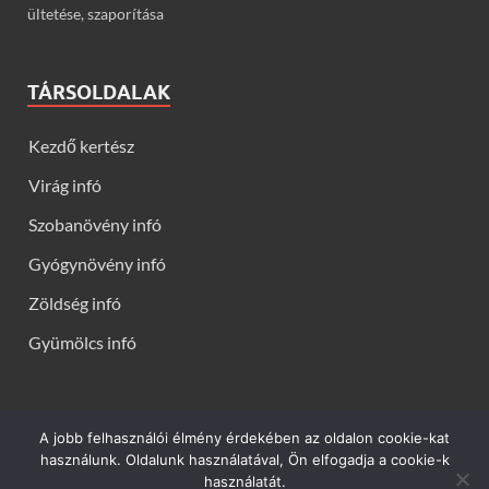
ültetése, szaporítása
TÁRSOLDALAK
Kezdő kertész
Virág infó
Szobanövény infó
Gyógynövény infó
Zöldség infó
Gyümölcs infó
A jobb felhasználói élmény érdekében az oldalon cookie-kat
Kerti virágok - Virág infók: Virág, virágok, évelők, örökzöldek,
használunk. Oldalunk használatával, Ön elfogadja a cookie-k
talajtakarók, balkon növények, szobanövények termesztése,
használatát.
gondozása, ültetése, szaporítása