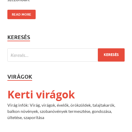
READ MORE
KERESÉS
VIRÁGOK
Kerti virágok
Virág infók: Virág, virágok, évelők, örökzöldek, talajtakarók,
balkon növények, szobanövények termesztése, gondozása,
ültetése, szaporítása