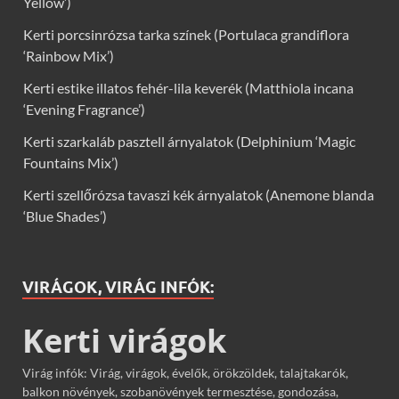
Yellow’)
Kerti porcsinrózsa tarka színek (Portulaca grandiflora
‘Rainbow Mix’)
Kerti estike illatos fehér-lila keverék (Matthiola incana
‘Evening Fragrance’)
Kerti szarkaláb pasztell árnyalatok (Delphinium ‘Magic
Fountains Mix’)
Kerti szellőrózsa tavaszi kék árnyalatok (Anemone blanda
‘Blue Shades’)
VIRÁGOK, VIRÁG INFÓK:
Kerti virágok
Virág infók: Virág, virágok, évelők, örökzöldek, talajtakarók,
balkon növények, szobanövények termesztése, gondozása,