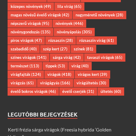
közepes növények
(49)
lila virág
(65)
magas növésű évelő virágok
(42)
nagyméretű növények
(28)
népszerű virágok
(95)
növények
(446)
növénygondozás
(135)
növényápolás
(305)
piros virágok
(47)
rózsaszín
(28)
rózsaszín virág
(61)
szabadidő
(40)
szép kert
(27)
színek
(81)
színes virágok
(141)
sárga virág
(42)
tavaszi virágok
(65)
természet
(113)
tippek
(53)
virág
(40)
virágfajták
(124)
virágok
(418)
virágos kert
(39)
virágzás
(65)
virágágyás
(166)
virágültetés
(30)
évelő bokros virágok
(46)
évelő cserjék
(31)
ültetés
(60)
LEGUTÓBBI BEJEGYZÉSEK
Kerti frézia sárga virágok (Freesia hybrida ‘Golden