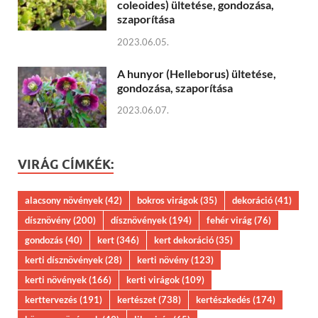
coleoides) ültetése, gondozása,
szaporítása
2023.06.05.
A hunyor (Helleborus) ültetése,
gondozása, szaporítása
2023.06.07.
VIRÁG CÍMKÉK:
alacsony növények
(42)
bokros virágok
(35)
dekoráció
(41)
dísznövény
(200)
dísznövények
(194)
fehér virág
(76)
gondozás
(40)
kert
(346)
kert dekoráció
(35)
kerti dísznövények
(28)
kerti növény
(123)
kerti növények
(166)
kerti virágok
(109)
kerttervezés
(191)
kertészet
(738)
kertészkedés
(174)