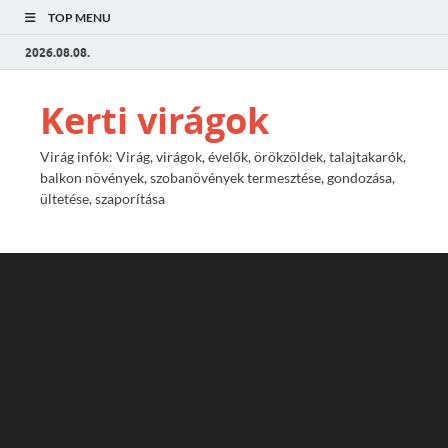
TOP MENU
2026.08.08.
Kerti virágok
Virág infók: Virág, virágok, évelők, örökzöldek, talajtakarók,
balkon növények, szobanövények termesztése, gondozása,
ültetése, szaporítása