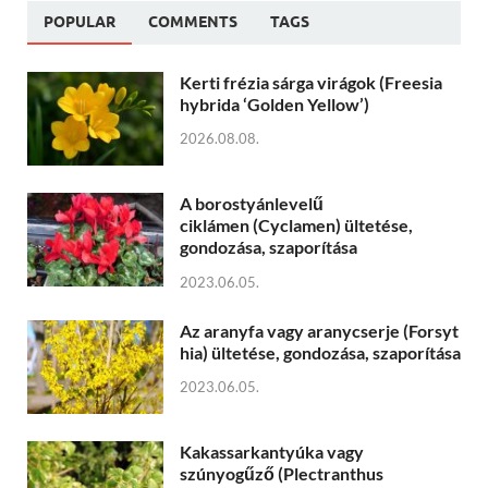
POPULAR
COMMENTS
TAGS
Kerti frézia sárga virágok (Freesia
hybrida ‘Golden Yellow’)
2026.08.08.
A borostyánlevelű
ciklámen (Cyclamen) ültetése,
gondozása, szaporítása
2023.06.05.
Az aranyfa vagy aranycserje (Forsyt
hia) ültetése, gondozása, szaporítása
2023.06.05.
Kakassarkantyúka vagy
szúnyogűző (Plectranthus