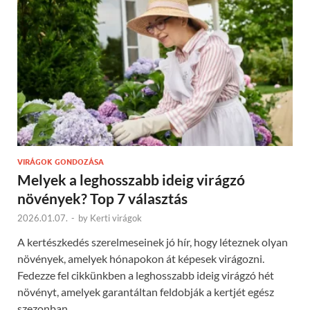
VIRÁGOK GONDOZÁSA
Melyek a leghosszabb ideig virágzó
növények? Top 7 választás
2026.01.07.
-
by
Kerti virágok
A kertészkedés szerelmeseinek jó hír, hogy léteznek olyan
növények, amelyek hónapokon át képesek virágozni.
Fedezze fel cikkünkben a leghosszabb ideig virágzó hét
növényt, amelyek garantáltan feldobják a kertjét egész
szezonban.