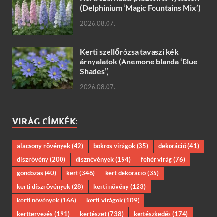
(Delphinium ‘Magic Fountains Mix’)
2026.08.07.
Kerti szellőrózsa tavaszi kék
árnyalatok (Anemone blanda ‘Blue
Shades’)
2026.08.07.
VIRÁG CÍMKÉK:
alacsony növények
(42)
bokros virágok
(35)
dekoráció
(41)
dísznövény
(200)
dísznövények
(194)
fehér virág
(76)
gondozás
(40)
kert
(346)
kert dekoráció
(35)
kerti dísznövények
(28)
kerti növény
(123)
kerti növények
(166)
kerti virágok
(109)
kerttervezés
(191)
kertészet
(738)
kertészkedés
(174)