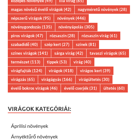
közepes növények
(49)
lila virág
(65)
magas növésű évelő virágok
(42)
nagyméretű növények
(28)
népszerű virágok
(95)
növények
(446)
növénygondozás
(135)
növényápolás
(305)
piros virágok
(47)
rózsaszín
(28)
rózsaszín virág
(61)
szabadidő
(40)
szép kert
(27)
színek
(81)
színes virágok
(141)
sárga virág
(42)
tavaszi virágok
(65)
természet
(113)
tippek
(53)
virág
(40)
virágfajták
(124)
virágok
(418)
virágos kert
(39)
virágzás
(65)
virágágyás
(166)
virágültetés
(30)
évelő bokros virágok
(46)
évelő cserjék
(31)
ültetés
(60)
VIRÁGOK KATEGÓRIÁI:
Áprilisi növények
Árnyéktűrő növények