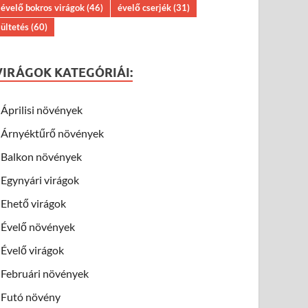
évelő bokros virágok
(46)
évelő cserjék
(31)
ültetés
(60)
VIRÁGOK KATEGÓRIÁI:
Áprilisi növények
Árnyéktűrő növények
Balkon növények
Egynyári virágok
Ehető virágok
Évelő növények
Évelő virágok
Februári növények
Futó növény