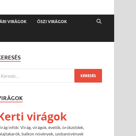
ÁRI VIRÁGOK
ŐSZI VIRÁGOK
KERESÉS
VIRÁGOK
Kerti virágok
irág infók: Virág, virágok, évelők, örökzöldek,
alajtakarók, balkon növények, szobanövények