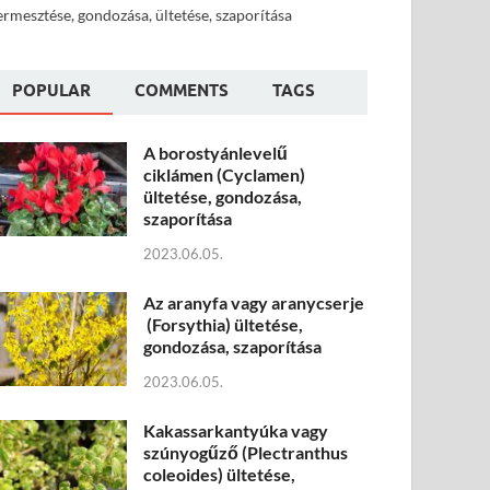
ermesztése, gondozása, ültetése, szaporítása
POPULAR
COMMENTS
TAGS
A borostyánlevelű
ciklámen (Cyclamen)
ültetése, gondozása,
szaporítása
2023.06.05.
Az aranyfa vagy aranycserje
(Forsythia) ültetése,
gondozása, szaporítása
2023.06.05.
Kakassarkantyúka vagy
szúnyogűző (Plectranthus
coleoides) ültetése,