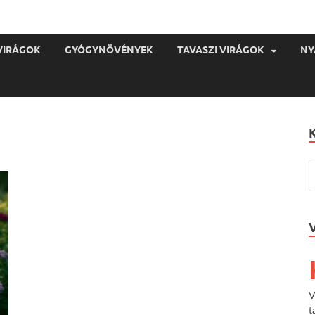
VIRÁGOK
GYÓGYNÖVÉNYEK
TAVASZI VIRÁGOK
NY
V
t