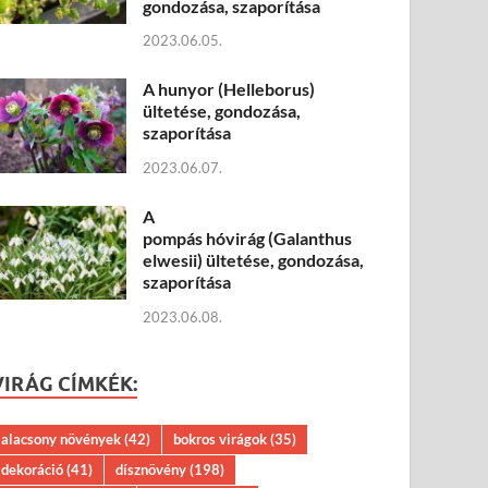
gondozása, szaporítása
2023.06.05.
A hunyor (Helleborus)
ültetése, gondozása,
szaporítása
2023.06.07.
A
pompás hóvirág (Galanthus
elwesii) ültetése, gondozása,
szaporítása
2023.06.08.
VIRÁG CÍMKÉK:
alacsony növények
(42)
bokros virágok
(35)
dekoráció
(41)
dísznövény
(198)