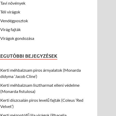
Tavi növények
Téli virágok
Vendégposztok
Virág fajták
Virágok gondozása
LEGUTÓBBI BEJEGYZÉSEK
Kerti méhbalzsam piros árnyalatok (Monarda
didyma ‘Jacob Cline’)
Kerti méhbalzsam lisztharmat elleni védelme
(Monarda fistulosa)
Kerti díszcsalán piros levelű fajták (Coleus ‘Red
Velvet’)
Kerti mézontófű lila virágok (Phacelia