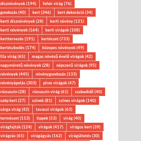
dísznövények
(194)
fehér virág
(76)
gondozás
(40)
kert
(346)
kert dekoráció
(34)
kerti dísznövények
(28)
kerti növény
(121)
kerti növények
(164)
kerti virágok
(108)
kerttervezés
(191)
kertészet
(733)
kertészkedés
(174)
közepes növények
(49)
lila virág
(65)
magas növésű évelő virágok
(42)
nagyméretű növények
(28)
népszerű virágok
(95)
növények
(445)
növénygondozás
(133)
növényápolás
(303)
piros virágok
(47)
rózsaszín
(28)
rózsaszín virág
(61)
szabadidő
(40)
szép kert
(27)
színek
(81)
színes virágok
(140)
sárga virág
(42)
tavaszi virágok
(63)
természet
(113)
tippek
(53)
virág
(40)
virágfajták
(124)
virágok
(417)
virágos kert
(39)
virágzás
(65)
virágágyás
(162)
virágültetés
(30)