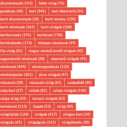
dísznövények
(193)
fehér virág
(76)
gondozás
(40)
kert
(345)
kert dekoráció
(34)
kerti dísznövények
(28)
kerti növény
(120)
kerti növények
(163)
kerti virágok
(108)
kerttervezés
(191)
kertészet
(730)
kertészkedés
(174)
közepes növények
(49)
lila virág
(65)
magas növésű évelő virágok
(42)
nagyméretű növények
(28)
népszerű virágok
(95)
növények
(444)
növénygondozás
(133)
növényápolás
(301)
piros virágok
(47)
rózsaszín
(28)
rózsaszín virág
(61)
szabadidő
(40)
szép kert
(27)
színek
(81)
színes virágok
(140)
sárga virág
(42)
tavaszi virágok
(63)
természet
(113)
tippek
(53)
virág
(40)
virágfajták
(124)
virágok
(417)
virágos kert
(39)
virágzás
(65)
virágágyás
(161)
virágültetés
(30)