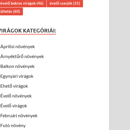
évelő bokros virágok
(46)
évelő cserjék
(31)
ültetés
(60)
VIRÁGOK KATEGÓRIÁI:
Áprilisi növények
Árnyéktűrő növények
Balkon növények
Egynyári virágok
Ehető virágok
Évelő növények
Évelő virágok
Februári növények
Futó növény