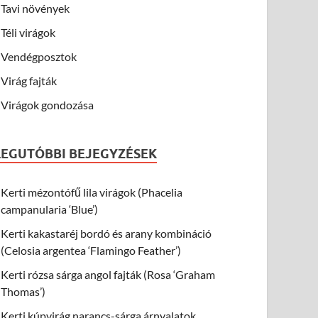
Tavi növények
Téli virágok
Vendégposztok
Virág fajták
Virágok gondozása
LEGUTÓBBI BEJEGYZÉSEK
Kerti mézontófű lila virágok (Phacelia
campanularia ‘Blue’)
Kerti kakastaréj bordó és arany kombináció
(Celosia argentea ‘Flamingo Feather’)
Kerti rózsa sárga angol fajták (Rosa ‘Graham
Thomas’)
Kerti kúpvirág narancs-sárga árnyalatok