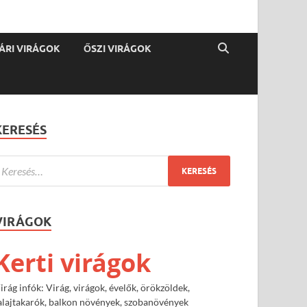
ÁRI VIRÁGOK
ŐSZI VIRÁGOK
KERESÉS
VIRÁGOK
Kerti virágok
irág infók: Virág, virágok, évelők, örökzöldek,
alajtakarók, balkon növények, szobanövények