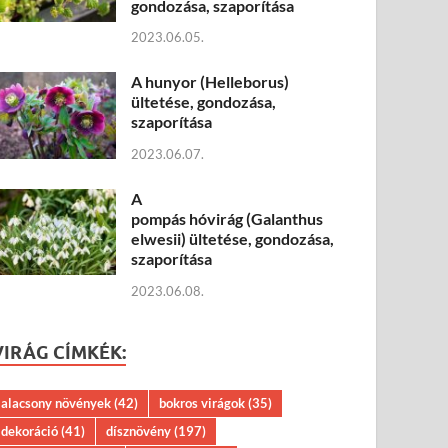
gondozása, szaporítása
2023.06.05.
A hunyor (Helleborus)
ültetése, gondozása,
szaporítása
2023.06.07.
A
pompás hóvirág (Galanthus
elwesii) ültetése, gondozása,
szaporítása
2023.06.08.
VIRÁG CÍMKÉK:
alacsony növények
(42)
bokros virágok
(35)
dekoráció
(41)
dísznövény
(197)