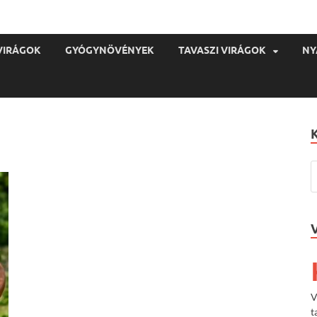
VIRÁGOK
GYÓGYNÖVÉNYEK
TAVASZI VIRÁGOK
NY
V
t