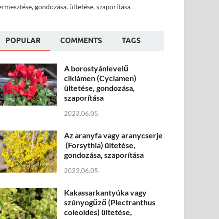
ermesztése, gondozása, ültetése, szaporítása
POPULAR
COMMENTS
TAGS
A borostyánlevelű
ciklámen (Cyclamen)
ültetése, gondozása,
szaporítása
2023.06.05.
Az aranyfa vagy aranycserje
(Forsythia) ültetése,
gondozása, szaporítása
2023.06.05.
Kakassarkantyúka vagy
szúnyogűző (Plectranthus
coleoides) ültetése,