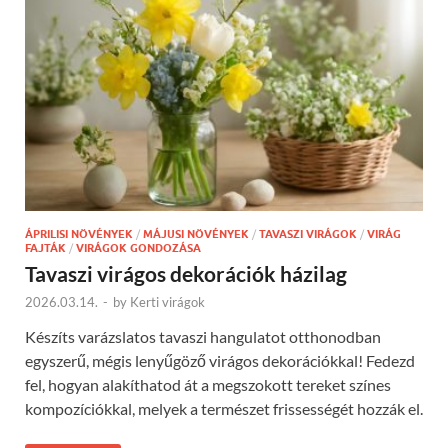
ÁPRILISI NÖVÉNYEK
/
MÁJUSI NÖVÉNYEK
/
TAVASZI VIRÁGOK
/
VIRÁG
FAJTÁK
/
VIRÁGOK GONDOZÁSA
Tavaszi virágos dekorációk házilag
2026.03.14.
-
by
Kerti virágok
Készíts varázslatos tavaszi hangulatot otthonodban
egyszerű, mégis lenyűgöző virágos dekorációkkal! Fedezd
fel, hogyan alakíthatod át a megszokott tereket színes
kompozíciókkal, melyek a természet frissességét hozzák el.