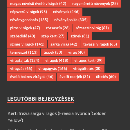
magas növésű évelő virágok
(42)
nagyméretű növények
(28)
népszerű virágok
(95)
növények
(446)
növénygondozás
(135)
növényápolás
(305)
piros virágok
(47)
rózsaszín
(28)
rózsaszín virág
(61)
szabadidő
(40)
szép kert
(27)
színek
(81)
színes virágok
(141)
sárga virág
(42)
tavaszi virágok
(65)
természet
(113)
tippek
(53)
virág
(40)
virágfajták
(124)
virágok
(418)
virágos kert
(39)
virágzás
(65)
virágágyás
(166)
virágültetés
(30)
évelő bokros virágok
(46)
évelő cserjék
(31)
ültetés
(60)
LEGUTÓBBI BEJEGYZÉSEK
Kerti frézia sárga virágok (Freesia hybrida ‘Golden
Yellow’)