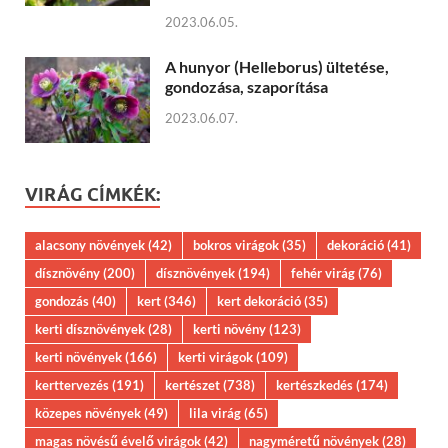
2023.06.05.
A hunyor (Helleborus) ültetése,
gondozása, szaporítása
2023.06.07.
VIRÁG CÍMKÉK:
alacsony növények
(42)
bokros virágok
(35)
dekoráció
(41)
dísznövény
(200)
dísznövények
(194)
fehér virág
(76)
gondozás
(40)
kert
(346)
kert dekoráció
(35)
kerti dísznövények
(28)
kerti növény
(123)
kerti növények
(166)
kerti virágok
(109)
kerttervezés
(191)
kertészet
(738)
kertészkedés
(174)
közepes növények
(49)
lila virág
(65)
magas növésű évelő virágok
(42)
nagyméretű növények
(28)