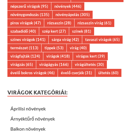
népszerű virágok
(95)
növények
(446)
növénygondozás
(135)
növényápolás
(305)
piros virágok
(47)
rózsaszín
(28)
rózsaszín virág
(61)
szabadidő
(40)
szép kert
(27)
színek
(81)
színes virágok
(141)
sárga virág
(42)
tavaszi virágok
(65)
természet
(113)
tippek
(53)
virág
(40)
virágfajták
(124)
virágok
(418)
virágos kert
(39)
virágzás
(65)
virágágyás
(166)
virágültetés
(30)
évelő bokros virágok
(46)
évelő cserjék
(31)
ültetés
(60)
VIRÁGOK KATEGÓRIÁI:
Áprilisi növények
Árnyéktűrő növények
Balkon növények