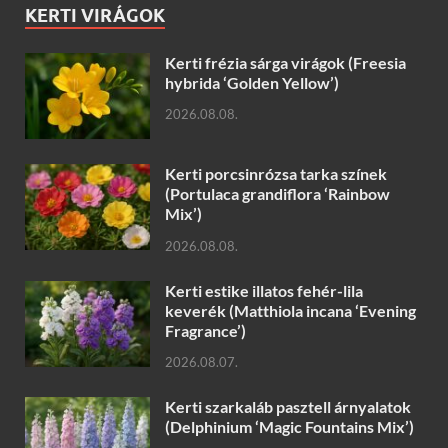
KERTI VIRÁGOK
Kerti frézia sárga virágok (Freesia
hybrida ‘Golden Yellow’)
2026.08.08.
Kerti porcsinrózsa tarka színek
(Portulaca grandiflora ‘Rainbow
Mix’)
2026.08.08.
Kerti estike illatos fehér-lila
keverék (Matthiola incana ‘Evening
Fragrance’)
2026.08.07.
Kerti szarkaláb pasztell árnyalatok
(Delphinium ‘Magic Fountains Mix’)