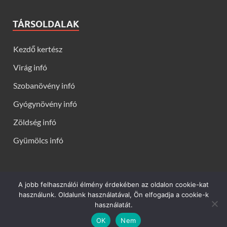
TÁRSOLDALAK
Kezdő kertész
Virág infó
Szobanövény infó
Gyógynövény infó
Zöldség infó
Gyümölcs infó
A jobb felhasználói élmény érdekében az oldalon cookie-kat
Kerti virágok - Virág infók: Virág, virágok, évelők, örökzöldek,
használunk. Oldalunk használatával, Ön elfogadja a cookie-k
talajtakarók, balkon növények, szobanövények termesztése,
használatát.
gondozása, ültetése, szaporítása
OK
Nem
Powered by
WordPress
and
HitMag
.