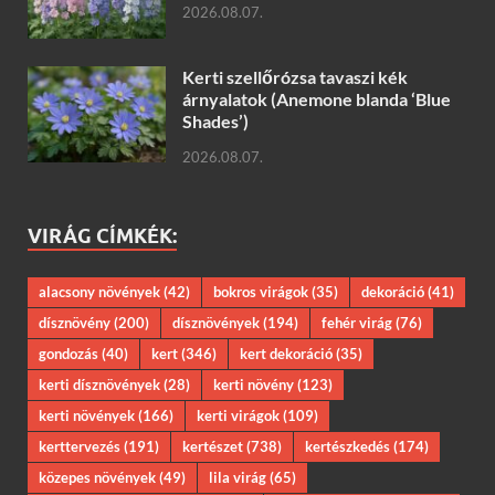
2026.08.07.
Kerti szellőrózsa tavaszi kék
árnyalatok (Anemone blanda ‘Blue
Shades’)
2026.08.07.
VIRÁG CÍMKÉK:
alacsony növények
(42)
bokros virágok
(35)
dekoráció
(41)
dísznövény
(200)
dísznövények
(194)
fehér virág
(76)
gondozás
(40)
kert
(346)
kert dekoráció
(35)
kerti dísznövények
(28)
kerti növény
(123)
kerti növények
(166)
kerti virágok
(109)
kerttervezés
(191)
kertészet
(738)
kertészkedés
(174)
közepes növények
(49)
lila virág
(65)