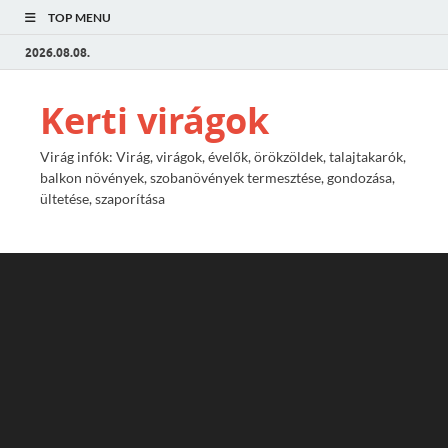
TOP MENU
2026.08.08.
Kerti virágok
Virág infók: Virág, virágok, évelők, örökzöldek, talajtakarók,
balkon növények, szobanövények termesztése, gondozása,
ültetése, szaporítása