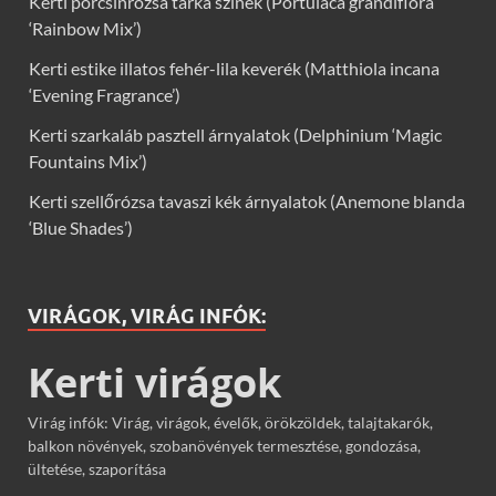
Kerti porcsinrózsa tarka színek (Portulaca grandiflora
‘Rainbow Mix’)
Kerti estike illatos fehér-lila keverék (Matthiola incana
‘Evening Fragrance’)
Kerti szarkaláb pasztell árnyalatok (Delphinium ‘Magic
Fountains Mix’)
Kerti szellőrózsa tavaszi kék árnyalatok (Anemone blanda
‘Blue Shades’)
VIRÁGOK, VIRÁG INFÓK:
Kerti virágok
Virág infók: Virág, virágok, évelők, örökzöldek, talajtakarók,
balkon növények, szobanövények termesztése, gondozása,
ültetése, szaporítása