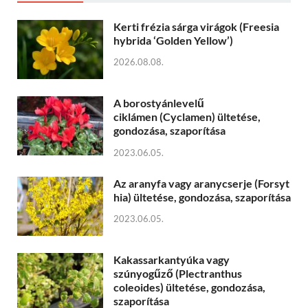
Kerti frézia sárga virágok (Freesia
hybrida ‘Golden Yellow’)
2026.08.08.
A borostyánlevelű
ciklámen (Cyclamen) ültetése,
gondozása, szaporítása
2023.06.05.
Az aranyfa vagy aranycserje (Forsyt
hia) ültetése, gondozása, szaporítása
2023.06.05.
Kakassarkantyúka vagy
szúnyogűző (Plectranthus
coleoides) ültetése, gondozása,
szaporítása