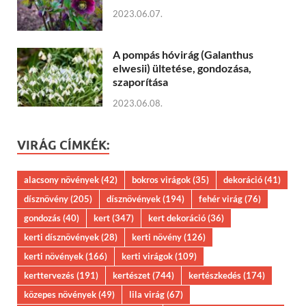
2023.06.07.
A pompás hóvirág (Galanthus
elwesii) ültetése, gondozása,
szaporítása
2023.06.08.
VIRÁG CÍMKÉK:
alacsony növények
(42)
bokros virágok
(35)
dekoráció
(41)
dísznövény
(205)
dísznövények
(194)
fehér virág
(76)
gondozás
(40)
kert
(347)
kert dekoráció
(36)
kerti dísznövények
(28)
kerti növény
(126)
kerti növények
(166)
kerti virágok
(109)
kerttervezés
(191)
kertészet
(744)
kertészkedés
(174)
közepes növények
(49)
lila virág
(67)