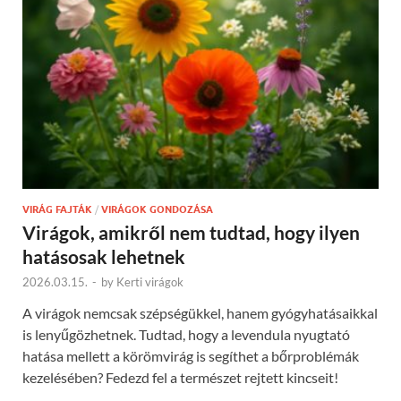
VIRÁG FAJTÁK
/
VIRÁGOK GONDOZÁSA
Virágok, amikről nem tudtad, hogy ilyen
hatásosak lehetnek
2026.03.15.
-
by
Kerti virágok
A virágok nemcsak szépségükkel, hanem gyógyhatásaikkal
is lenyűgözhetnek. Tudtad, hogy a levendula nyugtató
hatása mellett a körömvirág is segíthet a bőrproblémák
kezelésében? Fedezd fel a természet rejtett kincseit!