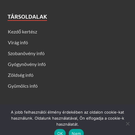
TÁRSOLDALAK
Kezdő kertész
Virág infó
Szobanövény infó
Gyógynövény infó
Zöldség infó
Gyümölcs infó
A jobb felhasználói élmény érdekében az oldalon cookie-kat
Kerti virágok - Virág infók: Virág, virágok, évelők, örökzöldek,
használunk. Oldalunk használatával, Ön elfogadja a cookie-k
talajtakarók, balkon növények, szobanövények termesztése,
használatát.
gondozása, ültetése, szaporítása
OK
Nem
Powered by
WordPress
and
HitMag
.