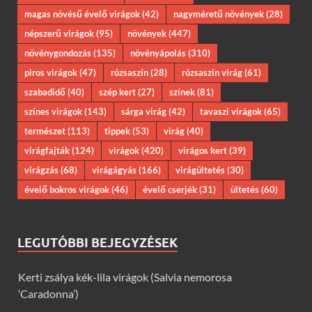
magas növésű évelő virágok
(42)
nagyméretű növények
(28)
népszerű virágok
(95)
növények
(447)
növénygondozás
(135)
növényápolás
(310)
piros virágok
(47)
rózsaszín
(28)
rózsaszín virág
(61)
szabadidő
(40)
szép kert
(27)
színek
(81)
színes virágok
(143)
sárga virág
(42)
tavaszi virágok
(65)
természet
(113)
tippek
(53)
virág
(40)
virágfajták
(124)
virágok
(420)
virágos kert
(39)
virágzás
(68)
virágágyás
(166)
virágültetés
(30)
évelő bokros virágok
(46)
évelő cserjék
(31)
ültetés
(60)
LEGUTÓBBI BEJEGYZÉSEK
Kerti zsálya kék-lila virágok (Salvia nemorosa
‘Caradonna’)