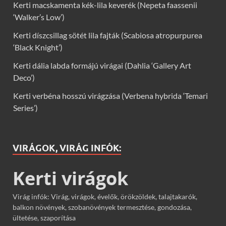
Kerti macskamenta kék-lila keverék (Nepeta faassenii
‘Walker’s Low’)
Kerti díszcsillag sötét lila fajták (Scabiosa atropurpurea
‘Black Knight’)
Kerti dália labda formájú virágai (Dahlia ‘Gallery Art
Deco’)
Kerti verbéna hosszú virágzása (Verbena hybrida ‘Temari
Series’)
VIRÁGOK, VIRÁG INFÓK:
Kerti virágok
Virág infók: Virág, virágok, évelők, örökzöldek, talajtakarók,
balkon növények, szobanövények termesztése, gondozása,
ültetése, szaporítása