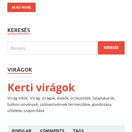
READ MORE
KERESÉS
VIRÁGOK
Kerti virágok
Virág infók: Virág, virágok, évelők, örökzöldek, talajtakarók,
balkon növények, szobanövények termesztése, gondozása,
ültetése, szaporítása
POPULAR
COMMENTS
TAGS