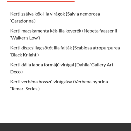
Kerti zsálya kék-lila virágok (Salvia nemorosa
‘Caradonna’)
Kerti macskamenta kék-lila keverék (Nepeta faassenii
‘Walker’s Low’)
Kerti díszcsillag sötét lila fajták (Scabiosa atropurpurea
‘Black Knight’)
Kerti dália labda formájú virágai (Dahlia ‘Gallery Art
Deco’)
Kerti verbéna hosszú virágzása (Verbena hybrida
‘Temari Series’)