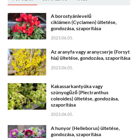
A borostyánlevelű
ciklámen (Cyclamen) ültetése,
gondozása, szaporítása
2023.06.05.
Az aranyfa vagy aranycserje (Forsyt
hia) ültetése, gondozása, szaporítása
2023.06.05.
Kakassarkantyúka vagy
szúnyogűző (Plectranthus
coleoides) ültetése, gondozása,
szaporítása
2023.06.05.
A hunyor (Helleborus) ültetése,
gondozása, szaporítása