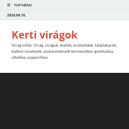
TOP MENU
2026.08.10.
Kerti virágok
Virág infók: Virág, virágok, évelők, örökzöldek, talajtakarók,
balkon növények, szobanövények termesztése, gondozása,
ültetése, szaporítása