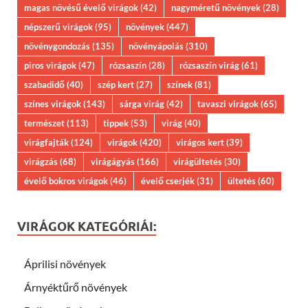
magas növésű évelő virágok
(42)
nagyméretű növények
(28)
népszerű virágok
(95)
növények
(447)
növénygondozás
(135)
növényápolás
(310)
piros virágok
(47)
rózsaszín
(28)
rózsaszín virág
(61)
szabadidő
(40)
szép kert
(27)
színek
(81)
színes virágok
(143)
sárga virág
(42)
tavaszi virágok
(65)
természet
(113)
tippek
(53)
virág
(40)
virágfajták
(124)
virágok
(420)
virágos kert
(39)
virágzás
(68)
virágágyás
(166)
virágültetés
(30)
évelő bokros virágok
(46)
évelő cserjék
(31)
ültetés
(60)
VIRÁGOK KATEGÓRIÁI:
Áprilisi növények
Árnyéktűrő növények