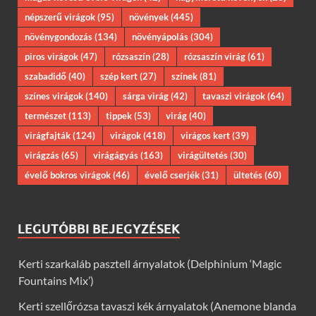
népszerű virágok
(95)
növények
(445)
növénygondozás
(134)
növényápolás
(304)
piros virágok
(47)
rózsaszín
(28)
rózsaszín virág
(61)
szabadidő
(40)
szép kert
(27)
színek
(81)
színes virágok
(140)
sárga virág
(42)
tavaszi virágok
(64)
természet
(113)
tippek
(53)
virág
(40)
virágfajták
(124)
virágok
(418)
virágos kert
(39)
virágzás
(65)
virágágyás
(163)
virágültetés
(30)
évelő bokros virágok
(46)
évelő cserjék
(31)
ültetés
(60)
LEGUTÓBBI BEJEGYZÉSEK
Kerti szarkaláb pasztell árnyalatok (Delphinium ‘Magic
Fountains Mix’)
Kerti szellőrózsa tavaszi kék árnyalatok (Anemone blanda