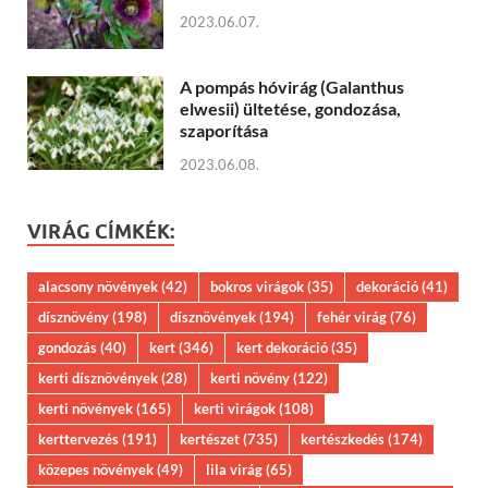
2023.06.07.
A pompás hóvirág (Galanthus
elwesii) ültetése, gondozása,
szaporítása
2023.06.08.
VIRÁG CÍMKÉK:
alacsony növények
(42)
bokros virágok
(35)
dekoráció
(41)
dísznövény
(198)
dísznövények
(194)
fehér virág
(76)
gondozás
(40)
kert
(346)
kert dekoráció
(35)
kerti dísznövények
(28)
kerti növény
(122)
kerti növények
(165)
kerti virágok
(108)
kerttervezés
(191)
kertészet
(735)
kertészkedés
(174)
közepes növények
(49)
lila virág
(65)