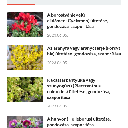
A borostyánlevelű
ciklámen (Cyclamen) ültetése,
gondozása, szaporítása
2023.06.05.
Az aranyfa vagy aranycserje (Forsyt
hia) ültetése, gondozása, szaporítása
2023.06.05.
Kakassarkantyúka vagy
szúnyogűző (Plectranthus
coleoides) ültetése, gondozása,
szaporítása
2023.06.05.
A hunyor (Helleborus) ültetése,
gondozása, szaporítása