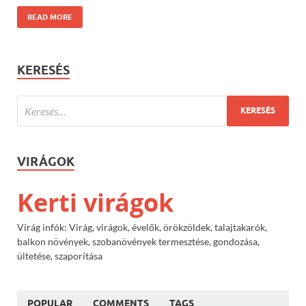
READ MORE
KERESÉS
VIRÁGOK
Kerti virágok
Virág infók: Virág, virágok, évelők, örökzöldek, talajtakarók,
balkon növények, szobanövények termesztése, gondozása,
ültetése, szaporítása
POPULAR
COMMENTS
TAGS