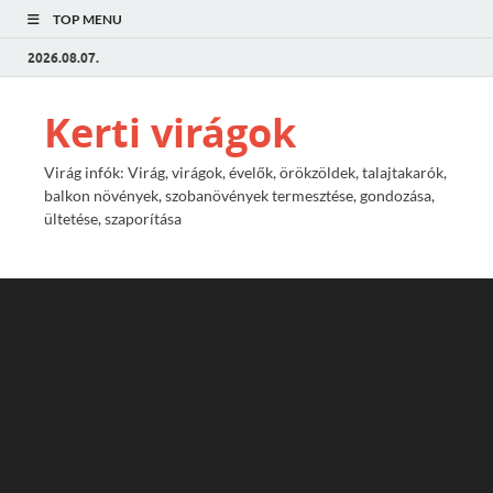
TOP MENU
2026.08.07.
Kerti virágok
Virág infók: Virág, virágok, évelők, örökzöldek, talajtakarók,
balkon növények, szobanövények termesztése, gondozása,
ültetése, szaporítása