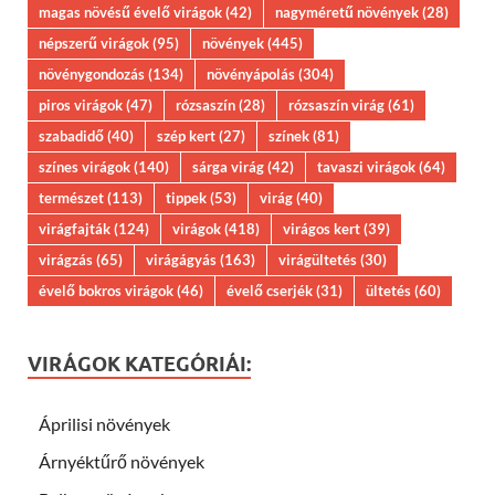
magas növésű évelő virágok
(42)
nagyméretű növények
(28)
népszerű virágok
(95)
növények
(445)
növénygondozás
(134)
növényápolás
(304)
piros virágok
(47)
rózsaszín
(28)
rózsaszín virág
(61)
szabadidő
(40)
szép kert
(27)
színek
(81)
színes virágok
(140)
sárga virág
(42)
tavaszi virágok
(64)
természet
(113)
tippek
(53)
virág
(40)
virágfajták
(124)
virágok
(418)
virágos kert
(39)
virágzás
(65)
virágágyás
(163)
virágültetés
(30)
évelő bokros virágok
(46)
évelő cserjék
(31)
ültetés
(60)
VIRÁGOK KATEGÓRIÁI:
Áprilisi növények
Árnyéktűrő növények