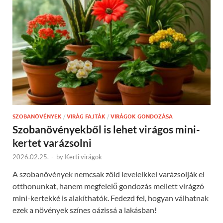
SZOBANÖVÉNYEK
/
VIRÁG FAJTÁK
/
VIRÁGOK GONDOZÁSA
Szobanövényekből is lehet virágos mini-
kertet varázsolni
2026.02.25.
-
by
Kerti virágok
A szobanövények nemcsak zöld leveleikkel varázsolják el
otthonunkat, hanem megfelelő gondozás mellett virágzó
mini-kertekké is alakíthatók. Fedezd fel, hogyan válhatnak
ezek a növények színes oázissá a lakásban!