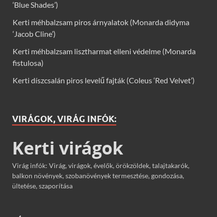
‘Blue Shades’)
Kerti méhbalzsam piros árnyalatok (Monarda didyma
‘Jacob Cline’)
Kerti méhbalzsam lisztharmat elleni védelme (Monarda
fistulosa)
Kerti díszcsalán piros levelű fajták (Coleus ‘Red Velvet’)
VIRÁGOK, VIRÁG INFÓK:
Kerti virágok
Virág infók: Virág, virágok, évelők, örökzöldek, talajtakarók,
balkon növények, szobanövények termesztése, gondozása,
ültetése, szaporítása