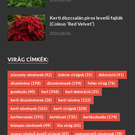
2026.08.06.
Kerti díszcsalán piros levelű fajták
(Coleus ‘Red Velvet’)
2026.08.06.
VIRÁG CÍMKÉK:
alacsony növények
(42)
bokros virágok
(35)
dekoráció
(41)
dísznövény
(198)
dísznövények
(194)
fehér virág
(76)
gondozás
(40)
kert
(346)
kert dekoráció
(35)
kerti dísznövények
(28)
kerti növény
(122)
kerti növények
(165)
kerti virágok
(108)
kerttervezés
(191)
kertészet
(735)
kertészkedés
(174)
közepes növények
(49)
lila virág
(65)
magas növésű évelő virágok
(42)
nagyméretű növények
(28)