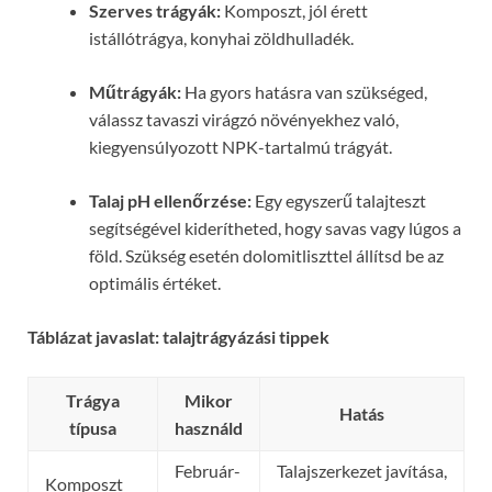
Szerves trágyák:
Komposzt, jól érett
istállótrágya, konyhai zöldhulladék.
Műtrágyák:
Ha gyors hatásra van szükséged,
válassz tavaszi virágzó növényekhez való,
kiegyensúlyozott NPK-tartalmú trágyát.
Talaj pH ellenőrzése:
Egy egyszerű talajteszt
segítségével kiderítheted, hogy savas vagy lúgos a
föld. Szükség esetén dolomitliszttel állítsd be az
optimális értéket.
Táblázat javaslat: talajtrágyázási tippek
Trágya
Mikor
Hatás
típusa
használd
Február-
Talajszerkezet javítása,
Komposzt