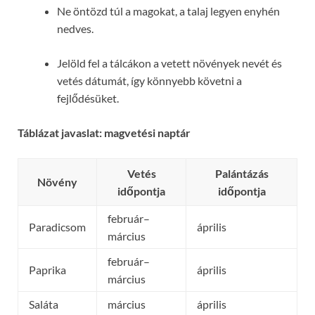
Ne öntözd túl a magokat, a talaj legyen enyhén
nedves.
Jelöld fel a tálcákon a vetett növények nevét és
vetés dátumát, így könnyebb követni a
fejlődésüket.
Táblázat javaslat: magvetési naptár
Vetés
Palántázás
Növény
időpontja
időpontja
február–
Paradicsom
április
március
február–
Paprika
április
március
Saláta
március
április