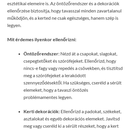
esztétikai elemeire is. Az öntözőrendszer és a dekorációk
ellenőrzése biztosítja, hogy tavasszal minden zavartalanul
működjön, és a kerted ne csak egészséges, hanem szép is
legyen.
Mit érdemes ilyenkor ellenőrizni:
Öntözőrendszer:
Nézd át a csapokat, slagokat,
csepegtetőket és szórófejeket. Ellenőrizd, hogy
nincs-e fagy vagy repedés a csövekben, és tisztítsd
meg a szórófejeket a lerakódott
szennyeződésektől. Ha szükséges, cseréld a sérült
elemeket, hogy a tavaszi öntözés
problémamentes legyen.
Kerti dekorációk:
Ellenőrizd a padokat, székeket,
asztalokat és egyéb dekorációs elemeket. Javítsd
meg vagy cseréld ki a sérült részeket, hogy a kert