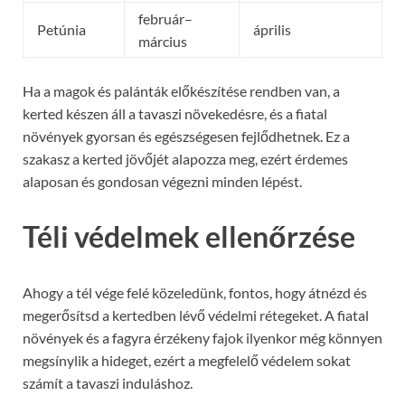
február–
Petúnia
április
március
Ha a magok és palánták előkészítése rendben van, a
kerted készen áll a tavaszi növekedésre, és a fiatal
növények gyorsan és egészségesen fejlődhetnek. Ez a
szakasz a kerted jövőjét alapozza meg, ezért érdemes
alaposan és gondosan végezni minden lépést.
Téli védelmek ellenőrzése
Ahogy a tél vége felé közeledünk, fontos, hogy átnézd és
megerősítsd a kertedben lévő védelmi rétegeket. A fiatal
növények és a fagyra érzékeny fajok ilyenkor még könnyen
megsínylik a hideget, ezért a megfelelő védelem sokat
számít a tavaszi induláshoz.