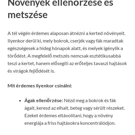
Növények ellenőrzése és
metszése
A tél végén érdemes alaposan átnézni a kerted növényeit.
Ilyenkor derül ki, mely bokrok, cserjék vagy fák maradtak
egészségesek a hideg hónapok alatt, és melyek igénylik a
törődést. A megfelelő metszés nemcsak esztétikusabbá
teszi a kertet, hanem elősegíti az erőteljes tavaszi hajtások
és virágok fejlődését is.
Mit érdemes ilyenkor csinálni:
Ágak ellenőrzése:
Nézd meg a bokrok és fák
ágait, keresd az elhalt, beteg vagy sérült részeket.
Ezeket érdemes eltávolítani, hogy a növény
energiája a friss hajtásokra koncentrálódjon.