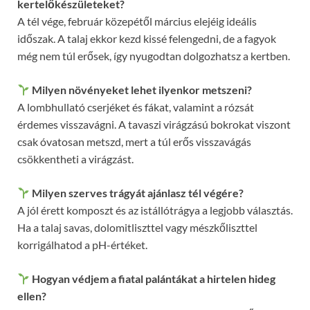
kertelőkészületeket?
A tél vége, február közepétől március elejéig ideális
időszak. A talaj ekkor kezd kissé felengedni, de a fagyok
még nem túl erősek, így nyugodtan dolgozhatsz a kertben.
Milyen növényeket lehet ilyenkor metszeni?
A lombhullató cserjéket és fákat, valamint a rózsát
érdemes visszavágni. A tavaszi virágzású bokrokat viszont
csak óvatosan metszd, mert a túl erős visszavágás
csökkentheti a virágzást.
Milyen szerves trágyát ajánlasz tél végére?
A jól érett komposzt és az istállótrágya a legjobb választás.
Ha a talaj savas, dolomitliszttel vagy mészkőliszttel
korrigálhatod a pH-értéket.
Hogyan védjem a fiatal palántákat a hirtelen hideg
ellen?