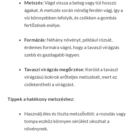
Metszés:
Vágd vissza a beteg vagy túl hosszú
ágakat. A metszés során mindig ferdén vágj, így a
víz könnyebben lefolyik, és csökken a gombás
fertőzések esélye.
Formázás:
Néhány növényt, például rózsát,
érdemes formára vágni, hogy a tavaszi virágzás
szebb és gazdagabb legyen.
Tavaszi virágzás megőrzése:
Kerüld a tavaszi
virágzású bokrok erőteljes metszését, mert ez
csökkentheti a virágzást.
Tippek a hatékony metszéshez:
Használj éles és tiszta metszőollót: a rozsdás vagy
tompa eszköz könnyen sérülést okozhat a
növénynek.