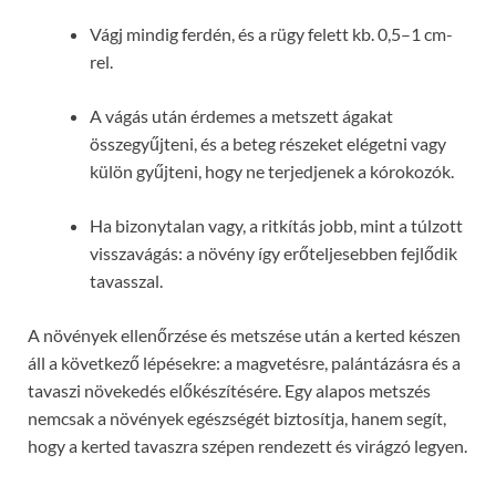
Vágj mindig ferdén, és a rügy felett kb. 0,5–1 cm-
rel.
A vágás után érdemes a metszett ágakat
összegyűjteni, és a beteg részeket elégetni vagy
külön gyűjteni, hogy ne terjedjenek a kórokozók.
Ha bizonytalan vagy, a ritkítás jobb, mint a túlzott
visszavágás: a növény így erőteljesebben fejlődik
tavasszal.
A növények ellenőrzése és metszése után a kerted készen
áll a következő lépésekre: a magvetésre, palántázásra és a
tavaszi növekedés előkészítésére. Egy alapos metszés
nemcsak a növények egészségét biztosítja, hanem segít,
hogy a kerted tavaszra szépen rendezett és virágzó legyen.