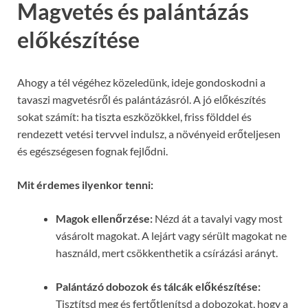
Magvetés és palántázás
előkészítése
Ahogy a tél végéhez közeledünk, ideje gondoskodni a
tavaszi magvetésről és palántázásról. A jó előkészítés
sokat számít: ha tiszta eszközökkel, friss földdel és
rendezett vetési tervvel indulsz, a növényeid erőteljesen
és egészségesen fognak fejlődni.
Mit érdemes ilyenkor tenni:
Magok ellenőrzése:
Nézd át a tavalyi vagy most
vásárolt magokat. A lejárt vagy sérült magokat ne
használd, mert csökkenthetik a csírázási arányt.
Palántázó dobozok és tálcák előkészítése:
Tisztítsd meg és fertőtlenítsd a dobozokat, hogy a