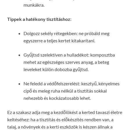
munkákra.
Tippek a hatékony tisztításhoz:
Dolgozz sekély rétegekben: ne próbáld meg
egyszerre a teljes kertet kitakarítani.
Gyűjtsd szelektíven a hulladékot: komposztba
mehet az egészséges szerves anyag, a beteg
leveleket külön dobozba gyűjtsd.
Ne feledd a védőfelszerelést: kesztyű, kényelmes
cipő és meleg ruha nélkül a tisztítás sokkal
nehezebb és kockázatosabb lehet.
Ez a szakasz adja meg a kezdőlökést a kerted tavaszi életre
keltéséhez: ha a tisztítás és előkészítés rendben van, a
talaj, a növények és a kerti eszközök is készen állnak a