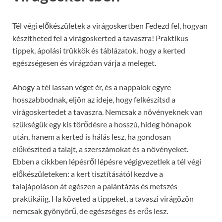
Tél végi előkészületek a virágoskertben Fedezd fel, hogyan
készítheted fel a virágoskerted a tavaszra! Praktikus
tippek, ápolási trükkök és táblázatok, hogy a kerted
egészségesen és virágzóan várja a meleget.
Ahogy a tél lassan véget ér, és a nappalok egyre
hosszabbodnak, eljön az ideje, hogy felkészítsd a
virágoskertedet a tavaszra. Nemcsak a növényeknek van
szükségük egy kis törődésre a hosszú, hideg hónapok
után, hanem a kerted is hálás lesz, ha gondosan
előkészíted a talajt, a szerszámokat és a növényeket.
Ebben a cikkben lépésről lépésre végigvezetlek a tél végi
előkészületeken: a kert tisztításától kezdve a
talajápoláson át egészen a palántázás és metszés
praktikáiig. Ha követed a tippeket, a tavaszi virágözön
nemcsak gyönyörű, de egészséges és erős lesz.