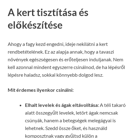
A kert tisztítása és
előkészítése
Ahogy a fagy kezd engedni, ideje nekilátni a kert
rendbetételének. Ez az alapja annak, hogy a tavaszi
növények egészségesen és erőteljesen induljanak. Nem
kell azonnal mindent egyszerre csinálnod, de ha lépésről
lépésre haladsz, sokkal könnyebb dolgod lesz.
Mit érdemes ilyenkor csinálni:
Elhalt levelek és ágak eltávolítása:
A téli takaró
alatt összegyűlt levelek, letört ágak nemcsak
csúnyák, hanem a betegségek melegágyai is
lehetnek. Szedd össze őket, és használd
komposztnak vagy gyűjtsd külön a