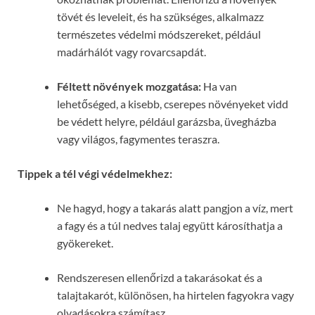
tövét és leveleit, és ha szükséges, alkalmazz
természetes védelmi módszereket, például
madárhálót vagy rovarcsapdát.
Féltett növények mozgatása:
Ha van
lehetőséged, a kisebb, cserepes növényeket vidd
be védett helyre, például garázsba, üvegházba
vagy világos, fagymentes teraszra.
Tippek a tél végi védelmekhez:
Ne hagyd, hogy a takarás alatt pangjon a víz, mert
a fagy és a túl nedves talaj együtt károsíthatja a
gyökereket.
Rendszeresen ellenőrizd a takarásokat és a
talajtakarót, különösen, ha hirtelen fagyokra vagy
olvadásokra számítasz.