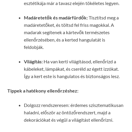
esztétikája már a tavasz elején tökéletes legyen.
Madáretetők és madárfürdők:
Tisztítsd meg a
madáretetőket, és töltsd fel friss magokkal. A
madarak segítenek a kártevők természetes
ellenőrzésében, és a kerted hangulatát is
feldobják.
Világítás:
Ha van kerti világításod, ellenőrizd a
kábeleket, lámpákat, és cseréld az égett izzókat.
Így a kert este is hangulatos és biztonságos lesz.
Tippek a hatékony ellenőrzéshez:
Dolgozz rendszeresen: érdemes szisztematikusan
haladni, először az öntözőrendszert, majd a
dekorációkat és végül a világítást ellenőrizni.