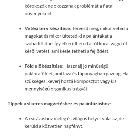
kórokozók ne okozzanak problémát a fiatal
növényeknél.
Vetési terv készítése:
Tervezd meg, mikor veted a
magokat és mikor ülteted ki a palántákat a
szabadföldbe. Így elkerülheted a túl korai vagy túl
késői vetést, ami késleltetheti a fejlődést.
Föld előkészítése:
Használj jó minőségű
palántaföldet, ami laza és tápanyagban gazdag. Ha
szükséges, keverj hozzá komposztot vagy kis
mennyiségű organikus trágyát.
Tippek a sikeres magvetéshez és palántázáshoz:
A csírázáshoz meleg és világos helyet válassz, de
kerüld a közvetlen napfényt.