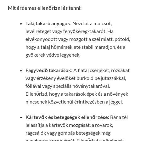
Mit érdemes ellenőrizni és tenni:
Talajtakaró anyagok:
Nézd át a mulcsot,
levélréteget vagy fenyőkéreg-takarót. Ha
elvékonyodott vagy mozgott a szél miatt, pótold,
hogy a talaj hőmérséklete stabil maradjon, és a
gyökerek védve legyenek.
Fagyvédő takarások:
A fiatal cserjéket, rózsákat
vagy érzékeny évelőket burkold be jutazsákkal,
fóliával vagy speciális növénytakaróval.
Ellenőrizd, hogy a takarások épek és a növények
nincsenek közvetlenül érintkezésben a jéggel.
Kártevők és betegségek ellenőrzése:
Bár a tél
lelassítja a kártevők mozgását, a rovarok,
rágcsálók vagy gombás betegségek még
okozhatnak problémát. Ellenőrizd a növények