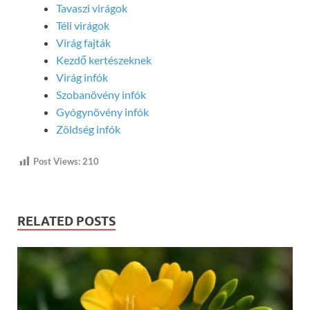
Tavaszi virágok
Téli virágok
Virág fajták
Kezdő kertészeknek
Virág infók
Szobanövény infók
Gyógynövény infók
Zöldség infók
Post Views:
210
RELATED POSTS