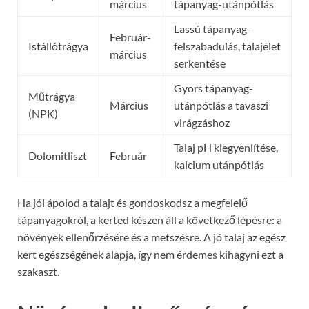
március
tápanyag-utánpótlás
Lassú tápanyag-
Február-
Istállótrágya
felszabadulás, talajélet
március
serkentése
Gyors tápanyag-
Műtrágya
Március
utánpótlás a tavaszi
(NPK)
virágzáshoz
Talaj pH kiegyenlítése,
Dolomitliszt
Február
kalcium utánpótlás
Ha jól ápolod a talajt és gondoskodsz a megfelelő
tápanyagokról, a kerted készen áll a következő lépésre: a
növények ellenőrzésére és a metszésre. A jó talaj az egész
kert egészségének alapja, így nem érdemes kihagyni ezt a
szakaszt.