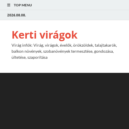
TOP MENU
2026.08.08.
Kerti virágok
Virág infók: Virág, virágok, évelők, örökzöldek, talajtakarók,
balkon növények, szobanövények termesztése, gondozása,
ültetése, szaporítása