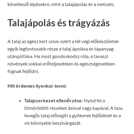
következő lépésekre, mint a talajápolás és a metszés.
Talajápolás és trágyázás
A talaj az egész kert szíve, ezért a tél végi előkészületek
egyik legfontosabb része a talaj ápolása és tápanyag-
utánpótlása. Ha most gondoskodsz róla, a tavaszi
növények sokkal erőteljesebben és egészségesebben
fognak fejlődni.
Mit érdemes ilyenkor tenni:
Talajszerkezet ellenőrzése:
Nyisd fel a
tömörödött részeket ásóval vagy kapával. A laza,
levegős talaj elősegíti a gyökerek fejlődését és a
víz könnyebb beszivárgását.