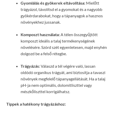
Gyomlálás és gyökerek eltávolítása:
Mielőtt
trágyázol, távolítsd el a gyomokat és a nagyobb
gyökérdarabokat, hogy a tápanyagok a hasznos
növényekhez jussanak.
Komposzt használata:
A télen összegyűjtött
komposzt ideális a talaj termékenységének
növelésére. Szórd szét egyenletesen, majd enyhén
dolgozd be a felső rétegbe.
Trágyázás:
Válaszd a tél végére való, lassan
oldódó organikus trágyát, ami biztosítja a tavaszi
növények megfelelő tápanyagellátását. Ha a talaj
pH-ja nem optimális, dolomitliszttel vagy
mészkőliszttel korrigálhatsz.
Tippek a hatékony trágyázáshoz: