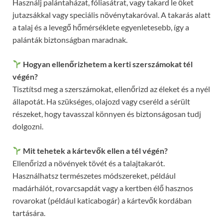
Használj palántaházat, fóliasátrat, vagy takard le őket
jutazsákkal vagy speciális növénytakaróval. A takarás alatt
a talaj és a levegő hőmérséklete egyenletesebb, így a
palánták biztonságban maradnak.
Hogyan ellenőrizhetem a kerti szerszámokat tél
végén?
Tisztítsd meg a szerszámokat, ellenőrizd az éleket és a nyél
állapotát. Ha szükséges, olajozd vagy cseréld a sérült
részeket, hogy tavasszal könnyen és biztonságosan tudj
dolgozni.
Mit tehetek a kártevők ellen a tél végén?
Ellenőrizd a növények tövét és a talajtakarót.
Használhatsz természetes módszereket, például
madárhálót, rovarcsapdát vagy a kertben élő hasznos
rovarokat (például katicabogár) a kártevők kordában
tartására.