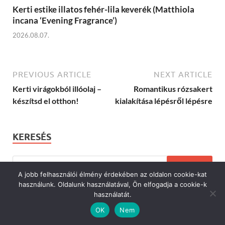
Kerti estike illatos fehér-lila keverék (Matthiola
incana ‘Evening Fragrance’)
2026.08.07.
PREVIOUS ARTICLE
NEXT ARTICLE
Kerti virágokból illóolaj –
Romantikus rózsakert
készítsd el otthon!
kialakítása lépésről lépésre
KERESÉS
A jobb felhasználói élmény érdekében az oldalon cookie-kat
használunk. Oldalunk használatával, Ön elfogadja a cookie-k
használatát.
VIRÁGOK
OK
Nem