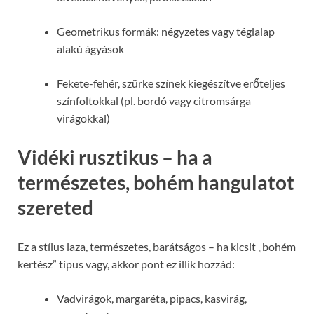
Geometrikus formák: négyzetes vagy téglalap
alakú ágyások
Fekete-fehér, szürke színek kiegészítve erőteljes
színfoltokkal (pl. bordó vagy citromsárga
virágokkal)
Vidéki rusztikus – ha a
természetes, bohém hangulatot
szereted
Ez a stílus laza, természetes, barátságos – ha kicsit „bohém
kertész” típus vagy, akkor pont ez illik hozzád:
Vadvirágok, margaréta, pipacs, kasvirág,