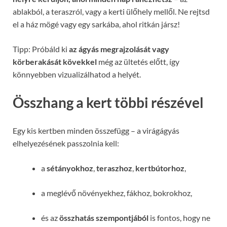
ablakból, a teraszról, vagy a kerti ülőhely mellől. Ne rejtsd
el a ház mögé vagy egy sarkába, ahol ritkán jársz!
Tipp: Próbáld ki
az ágyás megrajzolását vagy
körberakását kövekkel
még az ültetés előtt, így
könnyebben vizualizálhatod a helyét.
Összhang a kert többi részével
Egy kis kertben minden összefügg – a virágágyás
elhelyezésének passzolnia kell:
a
sétányokhoz
,
teraszhoz
,
kertbútorhoz
,
a meglévő növényekhez, fákhoz, bokrokhoz,
és az
összhatás szempontjából
is fontos, hogy ne