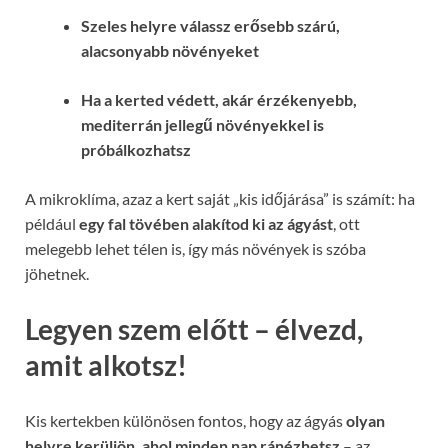
Szeles helyre válassz erősebb szárú,
alacsonyabb növényeket
Ha a kerted védett, akár érzékenyebb,
mediterrán jellegű növényekkel is
próbálkozhatsz
A mikroklíma, azaz a kert saját „kis időjárása” is számít: ha
például
egy fal tövében alakítod ki az ágyást
, ott
melegebb lehet télen is, így más növények is szóba
jöhetnek.
Legyen szem előtt – élvezd,
amit alkotsz!
Kis kertekben különösen fontos, hogy az ágyás
olyan
helyre kerüljön, ahol minden nap ránézhetsz
– az