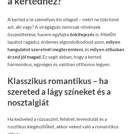
a kertedhez?
A kerted a te személyes kis világod – miért ne tükrözné
azt, aki vagy? A virágágyás nemcsak növények
összeültetése, hanem egyfajta
önkifejezés
is. Mielőtt
lapátot ragadsz, érdemes elgondolkodnod azon,
milyen
hangulatot szeretnél megteremteni
, és
milyen stílusban
érzed jól magad
. Ez segít abban, hogy a kerted
harmonikus, egységes és valóban otthonos legyen.
Klasszikus romantikus – ha
szereted a lágy színeket és a
nosztalgiát
Ha kedveled a rózsaszínt, fehéret, levendulát és a
rusztikus kiegészítőket, akkor neked való a romantikus
stílus: