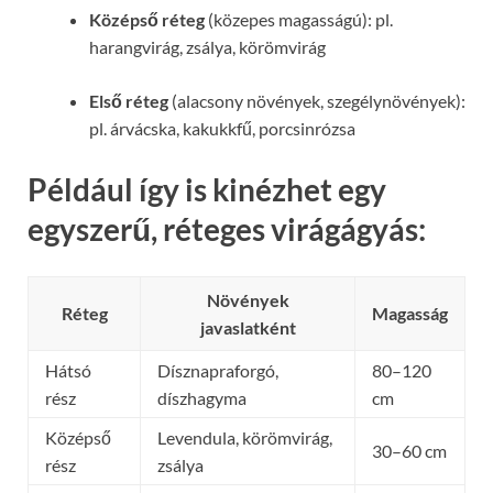
Középső réteg
(közepes magasságú): pl.
harangvirág, zsálya, körömvirág
Első réteg
(alacsony növények, szegélynövények):
pl. árvácska, kakukkfű, porcsinrózsa
Például így is kinézhet egy
egyszerű, réteges virágágyás:
Növények
Réteg
Magasság
javaslatként
Hátsó
Dísznapraforgó,
80–120
rész
díszhagyma
cm
Középső
Levendula, körömvirág,
30–60 cm
rész
zsálya