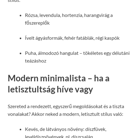
Rózsa, levendula, hortenzia, harangvirág a
főszereplők
Ívelt ágyásformák, fehér fatáblák, régi kaspók
Puha, álmodozó hangulat – tökéletes egy délutáni
teázáshoz
Modern minimalista – ha a
letisztultság híve vagy
Szereted a rendezett, egyszerű megoldásokat és a tiszta
vonalakat? Akkor neked a modern, letisztult stílus való:
Kevés, de látványos növény: díszfüvek,
levéldísznövények, pl. díszcsalán