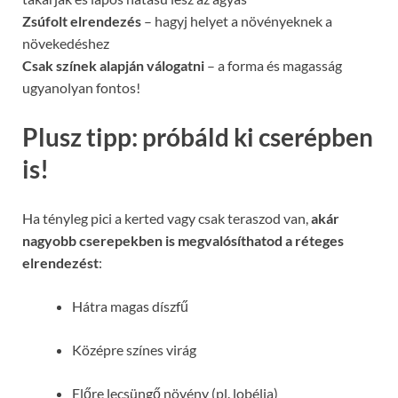
Zsúfolt elrendezés
– hagyj helyet a növényeknek a
növekedéshez
Csak színek alapján válogatni
– a forma és magasság
ugyanolyan fontos!
Plusz tipp: próbáld ki cserépben
is!
Ha tényleg pici a kerted vagy csak teraszod van,
akár
nagyobb cserepekben is megvalósíthatod a réteges
elrendezést
:
Hátra magas díszfű
Középre színes virág
Előre lecsüngő növény (pl. lobélia)