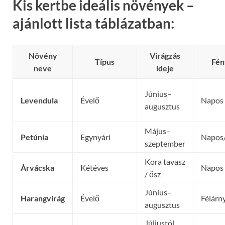
Kis kertbe ideális növények –
ajánlott lista táblázatban:
Növény
Virágzás
Típus
Fén
neve
ideje
Június–
Levendula
Évelő
Napos
augusztus
Május–
Petúnia
Egynyári
Napos/
szeptember
Kora tavasz
Árvácska
Kétéves
Napos
/ ősz
Június–
Harangvirág
Évelő
Félárn
augusztus
Júliustól