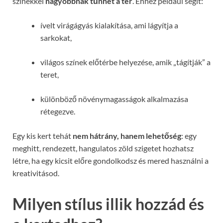
színekkel
nagyobbnak tűnhet a tér
. Ehhez például segít:
ívelt virágágyás kialakítása, ami lágyítja a
sarkokat,
világos színek előtérbe helyezése, amik „tágítják” a
teret,
különböző növénymagasságok alkalmazása
rétegezve.
Egy kis kert tehát
nem hátrány, hanem lehetőség
: egy
meghitt, rendezett, hangulatos zöld szigetet hozhatsz
létre, ha egy kicsit előre gondolkodsz és mered használni a
kreativitásod.
Milyen stílus illik hozzád és