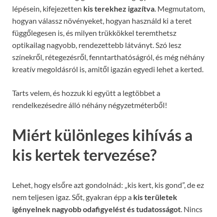
lépésein, kifejezetten
kis terekhez igazítva
. Megmutatom,
hogyan válassz növényeket, hogyan használd ki a teret
függőlegesen is, és milyen trükkökkel teremthetsz
optikailag nagyobb, rendezettebb látványt. Szó lesz
színekről, rétegezésről, fenntarthatóságról, és még néhány
kreatív megoldásról is, amitől igazán egyedi lehet a kerted.
Tarts velem, és hozzuk ki együtt a legtöbbet a
rendelkezésedre álló néhány négyzetméterből!
Miért különleges kihívás a
kis kertek tervezése?
Lehet, hogy elsőre azt gondolnád: „kis kert, kis gond”, de ez
nem teljesen igaz. Sőt, gyakran épp a
kis területek
igényelnek nagyobb odafigyelést és tudatosságot
. Nincs