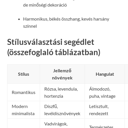
de minőségi dekoráció
Harmonikus, békés összhang, kevés harsány
színnel
Stílusválasztási segédlet
(összefoglaló táblázatban)
Jellemző
Stílus
Hangulat
növények
Rózsa, levendula,
Álmodozó,
Romantikus
hortenzia
puha, vintage
Modern
Díszfű,
Letisztult,
minimalista
levéldísznövények
rendezett
Vadvirágok,
Természetes,