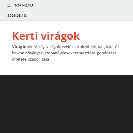
TOP MENU
2026.08.10.
Kerti virágok
Virág infók: Virág, virágok, évelők, örökzöldek, talajtakarók,
balkon növények, szobanövények termesztése, gondozása,
ültetése, szaporítása