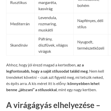
Rusztikus
margaréta,
bohém
kasvirág
Levendula,
Napfényes, déli
Mediterrán
rozmaring,
stílus
muskátli
Páfrány,
Nyugodt,
Skandináv
díszfüvek, világos
természetközeli
virágok
Ahhoz, hogy jól érezd magad a kertedben,
az a
legfontosabb, hogy a saját stílusodat találd meg
. Nem kell
trendeket követni – csak azt figyeld meg, mi tetszik neked,
és építs arra. A kis méret itt is előny:
könnyebben lehet
benne „játszani” a stílusokkal
, mint egy nagy kertben.
A virágágyás elhelyezése –