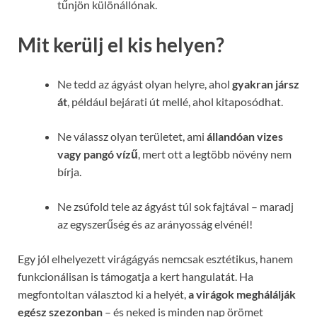
tűnjön különállónak.
Mit kerülj el kis helyen?
Ne tedd az ágyást olyan helyre, ahol
gyakran jársz
át
, például bejárati út mellé, ahol kitaposódhat.
Ne válassz olyan területet, ami
állandóan vizes
vagy pangó vízű
, mert ott a legtöbb növény nem
bírja.
Ne zsúfold tele az ágyást túl sok fajtával – maradj
az egyszerűség és az arányosság elvénél!
Egy jól elhelyezett virágágyás nemcsak esztétikus, hanem
funkcionálisan is támogatja a kert hangulatát. Ha
megfontoltan választod ki a helyét,
a virágok meghálálják
egész szezonban
– és neked is minden nap örömet