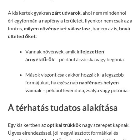
A kis kertek gyakran
zárt udvarok
, ahol nem mindenhol
éri egyformán a napfény a területet. Ilyenkor nem csak az a
fontos,
milyen növényeket választasz
, hanem az is,
hová
ülteted őket
:
Vannak növények, amik
kifejezetten
árnyéktűrők
– például árvácska vagy begónia.
Mások viszont csak akkor hozzák ki a legszebb
formájukat, ha egész nap
napfényes helyen
vannak
– például levendula, zsálya vagy petúnia.
A térhatás tudatos alakítása
Egy kis kertben az
optikai trükkök
nagy szerepet kapnak.
Ügyes elrendezéssel, jól megválasztott formákkal és