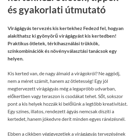
és gyakorlati útmutató
Virágágyás tervezés kis kertekhez Fedezd fel, hogyan
alakíthatsz ki gyönyörű virágágyást kis kertedben!
Praktikus ötletek, térkihasználási trükkök,
színkombinációk és növényválasztási tanácsok egy
helyen.
Kis kerted van, de nagy álmaid a virágokról? Ne aggódj,
nem a méret számít, hanem az ötletesség! Egy jól
megtervezett virágágyás még a legapróbb udvarban,
előkertben vagy teraszon is csodákat tehet. Sőt, sokszor
pont a kis helyek hozzák ki belőlünk a legtöbb kreativitást.
Egy színes, illatos, rendezett ágyás nemcsak díszíti a
kertedet, hanem jókedvre derít minden egyes ránézésnél.
Ebben a cikkben végigvezetlek a virágágyás tervezésének