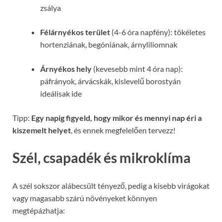
zsálya
Félárnyékos terület
(4-6 óra napfény): tökéletes
hortenziának, begóniának, árnyliliomnak
Árnyékos hely
(kevesebb mint 4 óra nap):
páfrányok, árvácskák, kislevelű borostyán
ideálisak ide
Tipp:
Egy napig figyeld, hogy mikor és mennyi nap éri a
kiszemelt helyet
, és ennek megfelelően tervezz!
Szél, csapadék és mikroklíma
A szél sokszor alábecsült tényező, pedig a kisebb virágokat
vagy magasabb szárú növényeket könnyen
megtépázhatja: