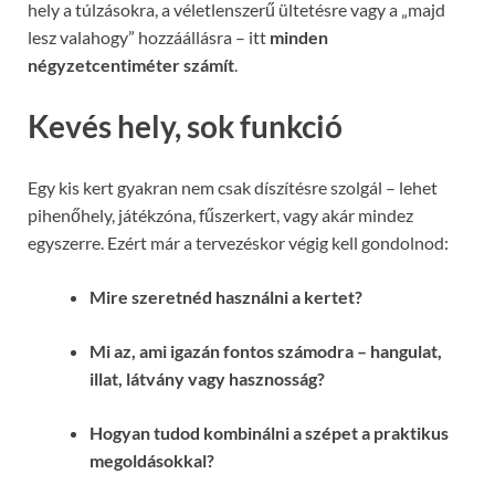
hely a túlzásokra, a véletlenszerű ültetésre vagy a „majd
lesz valahogy” hozzáállásra – itt
minden
négyzetcentiméter számít
.
Kevés hely, sok funkció
Egy kis kert gyakran nem csak díszítésre szolgál – lehet
pihenőhely, játékzóna, fűszerkert, vagy akár mindez
egyszerre. Ezért már a tervezéskor végig kell gondolnod:
Mire szeretnéd használni a kertet?
Mi az, ami igazán fontos számodra – hangulat,
illat, látvány vagy hasznosság?
Hogyan tudod kombinálni a szépet a praktikus
megoldásokkal?