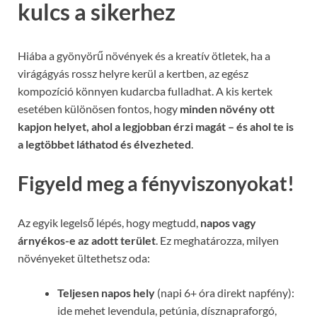
kulcs a sikerhez
Hiába a gyönyörű növények és a kreatív ötletek, ha a
virágágyás rossz helyre kerül a kertben, az egész
kompozíció könnyen kudarcba fulladhat. A kis kertek
esetében különösen fontos, hogy
minden növény ott
kapjon helyet, ahol a legjobban érzi magát – és ahol te is
a legtöbbet láthatod és élvezheted
.
Figyeld meg a fényviszonyokat!
Az egyik legelső lépés, hogy megtudd,
napos vagy
árnyékos-e az adott terület
. Ez meghatározza, milyen
növényeket ültethetsz oda:
Teljesen napos hely
(napi 6+ óra direkt napfény):
ide mehet levendula, petúnia, dísznapraforgó,