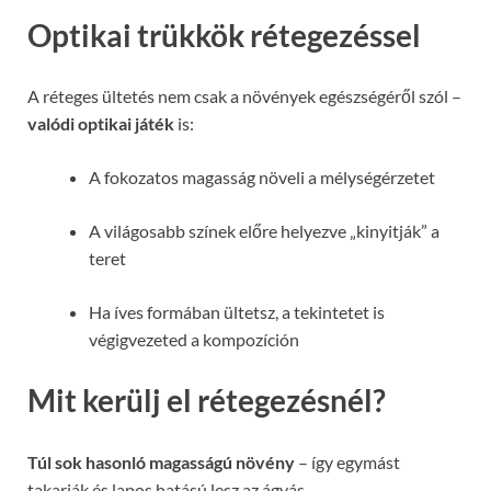
Optikai trükkök rétegezéssel
A réteges ültetés nem csak a növények egészségéről szól –
valódi optikai játék
is:
A fokozatos magasság növeli a mélységérzetet
A világosabb színek előre helyezve „kinyitják” a
teret
Ha íves formában ültetsz, a tekintetet is
végigvezeted a kompozíción
Mit kerülj el rétegezésnél?
Túl sok hasonló magasságú növény
– így egymást
takarják és lapos hatású lesz az ágyás