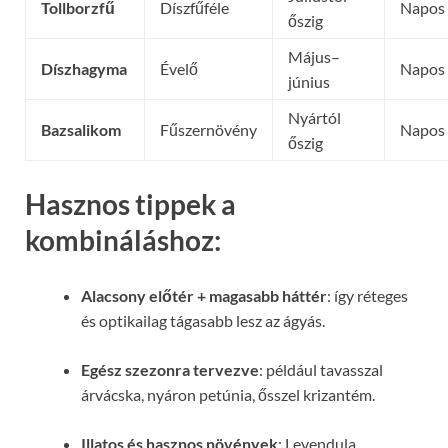
Tollborzfű
Díszfűféle
Napos
őszig
Május–
Díszhagyma
Évelő
Napos
június
Nyártól
Bazsalikom
Fűszernövény
Napos
őszig
Hasznos tippek a
kombináláshoz:
Alacsony előtér + magasabb háttér
: így réteges
és optikailag tágasabb lesz az ágyás.
Egész szezonra tervezve
: például tavasszal
árvácska, nyáron petúnia, ősszel krizantém.
Illatos és hasznos növények
: Levendula,