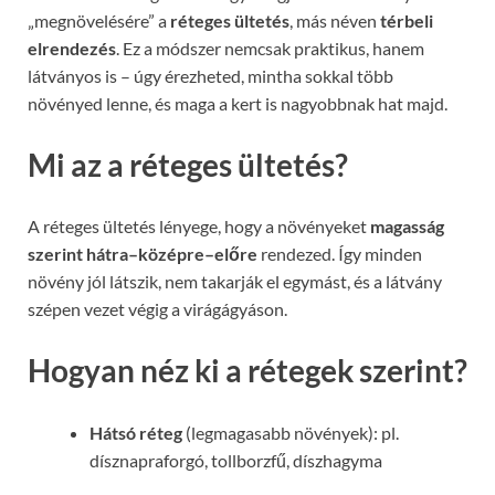
„megnövelésére” a
réteges ültetés
, más néven
térbeli
elrendezés
. Ez a módszer nemcsak praktikus, hanem
látványos is – úgy érezheted, mintha sokkal több
növényed lenne, és maga a kert is nagyobbnak hat majd.
Mi az a réteges ültetés?
A réteges ültetés lényege, hogy a növényeket
magasság
szerint hátra–középre–előre
rendezed. Így minden
növény jól látszik, nem takarják el egymást, és a látvány
szépen vezet végig a virágágyáson.
Hogyan néz ki a rétegek szerint?
Hátsó réteg
(legmagasabb növények): pl.
dísznapraforgó, tollborzfű, díszhagyma