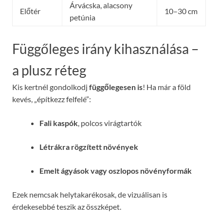
Árvácska, alacsony
Előtér
10–30 cm
petúnia
Függőleges irány kihasználása –
a plusz réteg
Kis kertnél gondolkodj
függőlegesen is
! Ha már a föld
kevés, „építkezz felfelé”:
Fali kaspók
, polcos virágtartók
Létrákra rögzített növények
Emelt ágyások vagy oszlopos növényformák
Ezek nemcsak helytakarékosak, de vizuálisan is
érdekesebbé teszik az összképet.