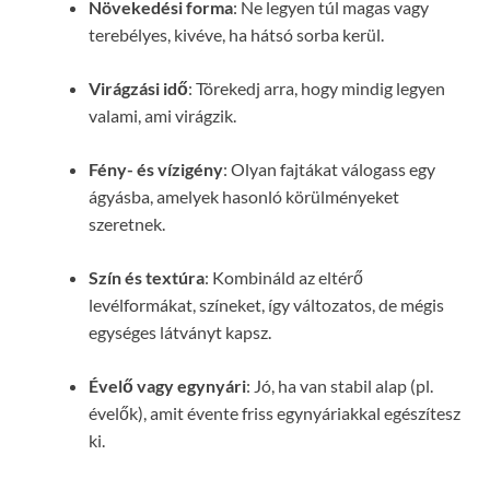
Növekedési forma
: Ne legyen túl magas vagy
terebélyes, kivéve, ha hátsó sorba kerül.
Virágzási idő
: Törekedj arra, hogy mindig legyen
valami, ami virágzik.
Fény- és vízigény
: Olyan fajtákat válogass egy
ágyásba, amelyek hasonló körülményeket
szeretnek.
Szín és textúra
: Kombináld az eltérő
levélformákat, színeket, így változatos, de mégis
egységes látványt kapsz.
Évelő vagy egynyári
: Jó, ha van stabil alap (pl.
évelők), amit évente friss egynyáriakkal egészítesz
ki.