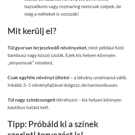
bazsalikom vagy rozmaring nemcsak szépek, de
még a méheket is vonzzák!
Mit kerülj el?
Túl gyorsan terjeszkedő növényeket
, mint például futó
bambusz vagy kúszó szulák. Ezek kis helyen könnyen
„elnyomnak” mindent.
Csak egyféle növényt ültetni
– a látvány unalmassá válik.
Inkább 3–5 növényfajtával dolgozz, de harmonikusan.
Túl nagy színdzsungelt
létrehozni – kis helyen könnyen
kaotikus hatást kelt.
Tipp: Próbáld ki a színek
szerinti tervezést is!