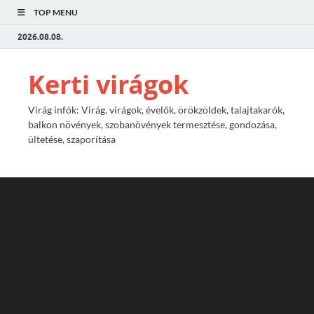
TOP MENU
2026.08.08.
Kerti virágok
Virág infók: Virág, virágok, évelők, örökzöldek, talajtakarók,
balkon növények, szobanövények termesztése, gondozása,
ültetése, szaporítása