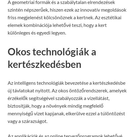
A geometriai formák és a szabálytalan elrendezések
szintén népszerűek, hiszen ezek az innovatív megoldások
friss megjelenést kölcsönöznek a kertnek. Az esztétikai
elemek kombinációja lehetővé teszi, hogy a kert
különleges és egyedi legyen.
Okos technológiák a
kertészkedésben
Az intelligens technológiák bevezetése a kertészkedésbe
új távlatokat nyitott. Az okos öntözőrendszerek, amelyek
érzékelők segítségével szabályozzák a vízellátást,
biztosítják, hogy a növények mindig megfelelő
mennyiségű vizet kapjanak, elkerülve ezzel a túlöntözést
vagy a szárazságot.
Az applikációk és az online tervezőprogramok lehetővé