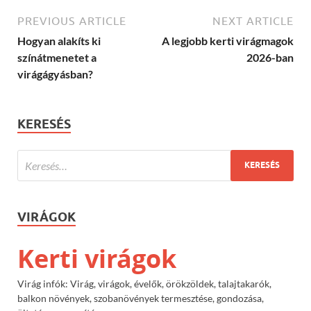
PREVIOUS ARTICLE
NEXT ARTICLE
Hogyan alakíts ki
A legjobb kerti virágmagok
színátmenetet a
2026-ban
virágágyásban?
KERESÉS
VIRÁGOK
Kerti virágok
Virág infók: Virág, virágok, évelők, örökzöldek, talajtakarók,
balkon növények, szobanövények termesztése, gondozása,