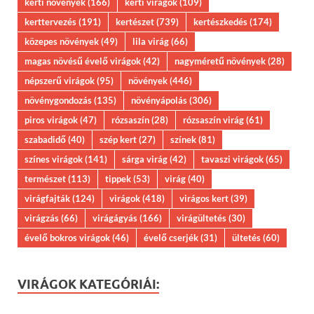
kerti növények
(166)
kerti virágok
(109)
kerttervezés
(191)
kertészet
(739)
kertészkedés
(174)
közepes növények
(49)
lila virág
(66)
magas növésű évelő virágok
(42)
nagyméretű növények
(28)
népszerű virágok
(95)
növények
(446)
növénygondozás
(135)
növényápolás
(306)
piros virágok
(47)
rózsaszín
(28)
rózsaszín virág
(61)
szabadidő
(40)
szép kert
(27)
színek
(81)
színes virágok
(141)
sárga virág
(42)
tavaszi virágok
(65)
természet
(113)
tippek
(53)
virág
(40)
virágfajták
(124)
virágok
(418)
virágos kert
(39)
virágzás
(66)
virágágyás
(166)
virágültetés
(30)
évelő bokros virágok
(46)
évelő cserjék
(31)
ültetés
(60)
VIRÁGOK KATEGÓRIÁI: