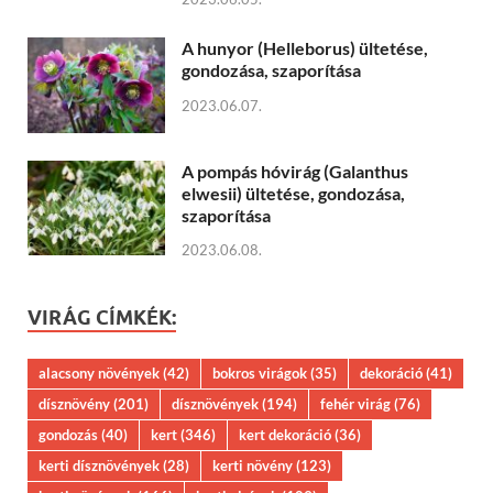
A hunyor (Helleborus) ültetése,
gondozása, szaporítása
2023.06.07.
A pompás hóvirág (Galanthus
elwesii) ültetése, gondozása,
szaporítása
2023.06.08.
VIRÁG CÍMKÉK:
alacsony növények
(42)
bokros virágok
(35)
dekoráció
(41)
dísznövény
(201)
dísznövények
(194)
fehér virág
(76)
gondozás
(40)
kert
(346)
kert dekoráció
(36)
kerti dísznövények
(28)
kerti növény
(123)