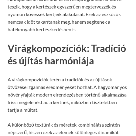
teszik, hogy a kertészek egyszerűen megtervezzék és
nyomon kövessék kertjeik alakulását. Ezek az eszközök
nemcsak időt takarítanak meg, hanem segítenek a
hatékonyabb kertészkedésben is.
Virágkompozíciók: Tradíció
és újítás harmóniája
A virágkompozíciók terén a tradíciók és az újítások
ötvözése izgalmas eredményeket hozhat. A hagyományos
növényfajták modern elrendezésben történő alkalmazása
friss megjelenést ad a kertnek, miközben tiszteletben
tartja a múltat.
A különböző textúrák és méretek kombinálása szintén
népszerű, hiszen ezek az elemek különleges dinamikát