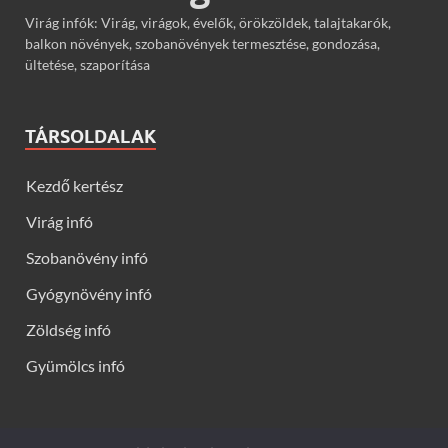
Virág infók: Virág, virágok, évelők, örökzöldek, talajtakarók,
balkon növények, szobanövények termesztése, gondozása,
ültetése, szaporítása
TÁRSOLDALAK
Kezdő kertész
Virág infó
Szobanövény infó
Gyógynövény infó
Zöldség infó
Gyümölcs infó