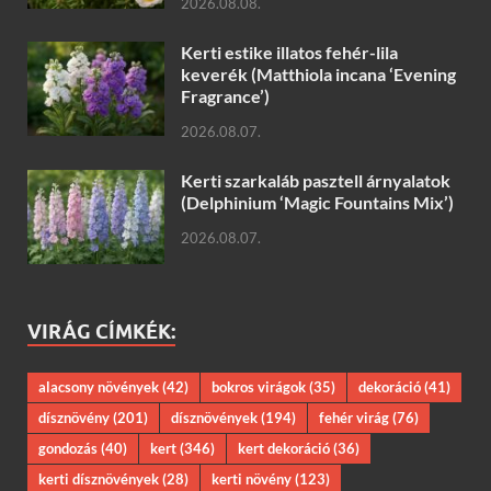
2026.08.08.
Kerti estike illatos fehér-lila
keverék (Matthiola incana ‘Evening
Fragrance’)
2026.08.07.
Kerti szarkaláb pasztell árnyalatok
(Delphinium ‘Magic Fountains Mix’)
2026.08.07.
VIRÁG CÍMKÉK:
alacsony növények
(42)
bokros virágok
(35)
dekoráció
(41)
dísznövény
(201)
dísznövények
(194)
fehér virág
(76)
gondozás
(40)
kert
(346)
kert dekoráció
(36)
kerti dísznövények
(28)
kerti növény
(123)