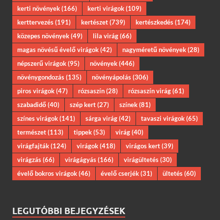
kerti növények
(166)
kerti virágok
(109)
kerttervezés
(191)
kertészet
(739)
kertészkedés
(174)
közepes növények
(49)
lila virág
(66)
magas növésű évelő virágok
(42)
nagyméretű növények
(28)
népszerű virágok
(95)
növények
(446)
növénygondozás
(135)
növényápolás
(306)
piros virágok
(47)
rózsaszín
(28)
rózsaszín virág
(61)
szabadidő
(40)
szép kert
(27)
színek
(81)
színes virágok
(141)
sárga virág
(42)
tavaszi virágok
(65)
természet
(113)
tippek
(53)
virág
(40)
virágfajták
(124)
virágok
(418)
virágos kert
(39)
virágzás
(66)
virágágyás
(166)
virágültetés
(30)
évelő bokros virágok
(46)
évelő cserjék
(31)
ültetés
(60)
LEGUTÓBBI BEJEGYZÉSEK