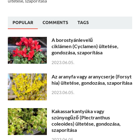
ültetése, szaporítása
POPULAR
COMMENTS
TAGS
A borostyánlevelű
ciklámen (Cyclamen) ültetése,
gondozása, szaporítása
2023.06.05.
Az aranyfa vagy aranycserje (Forsyt
hia) ültetése, gondozása, szaporítása
2023.06.05.
Kakassarkantyúka vagy
szúnyogűző (Plectranthus
coleoides) ültetése, gondozása,
szaporítása
2023.06.05.