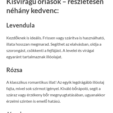
Kisvirágú óriások – részletesen
néhány kedvenc:
Levendula
Kezdőknek is ideális. Frissen vagy szárítva is használható,
illata hosszan megmarad. Segíthet az elalvásban, oldja a
szorongást, csökkenti a fejfájást. A levelei és virágai
egyaránt tartalmaznak illóolajat.
Rózsa
A klasszikus romantikus illat! Az egyik legdrágább illóolaj
fajta, mivel sok szirmot igényel. Kiváló bőrápoló, segít a
száraz vagy érzékeny bőr megnyugtatásában, ugyanakkor
érzelmi szinten is emelő hatású.