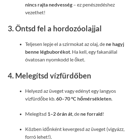
nincs rajta nedvesség
– ez penészedéshez
vezethet!
3.
Öntsd fel a hordozóolajjal
Teljesen lepje el a szirmokat az olaj, de
ne hagyj
benne légbuborékot
. Ha kell, egy fakanállal
óvatosan nyomkodd le őket.
4.
Melegítsd vízfürdőben
Helyezd az üveget vagy edényt egy langyos
vízfürdőbe kb.
60–70 °C hőmérsékleten
.
Melegítsd
1–2 órán át
, de
ne forrald
!
Közben időnként kevergesd az üveget (vigyázz,
forró lehet!).