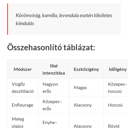
Körömvirág, kamilla, levendula esetén tökéletes
kiindulás
Összehasonlító táblázat:
Illat
Módszer
Eszközigény
Időigény
intenzitása
Vízgőz
Nagyon
Közepes–
Magas
desztilláció
erős
hosszú
Közepes–
Enfleurage
Alacsony
Hosszú
erős
Meleg
Enyhe–
olajos
Alacsony
Rövid