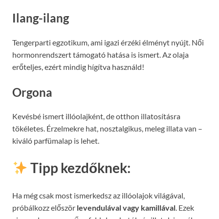
Ilang-ilang
Tengerparti egzotikum, ami igazi érzéki élményt nyújt. Női
hormonrendszert támogató hatása is ismert. Az olaja
erőteljes, ezért mindig hígítva használd!
Orgona
Kevésbé ismert illóolajként, de otthon illatosításra
tökéletes. Érzelmekre hat, nosztalgikus, meleg illata van –
kiváló parfümalap is lehet.
Tipp kezdőknek:
Ha még csak most ismerkedsz az illóolajok világával,
próbálkozz először
levendulával vagy kamillával
. Ezek