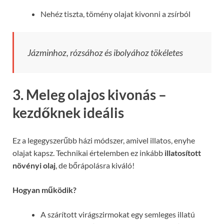
Nehéz tiszta, tömény olajat kivonni a zsírból
Jázminhoz, rózsához és ibolyához tökéletes
3. Meleg olajos kivonás –
kezdőknek ideális
Ez a legegyszerűbb házi módszer, amivel illatos, enyhe
olajat kapsz. Technikai értelemben ez inkább
illatosított
növényi olaj
, de bőrápolásra kiváló!
Hogyan működik?
A szárított virágszirmokat egy semleges illatú