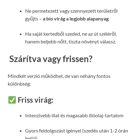
Ne permetezett vagy szennyezett területről
gyűjts –
a bio virág a legjobb alapanyag
.
Ha saját kertedből szeded, ne az út széléről,
hanem beljebb nőtt, tiszta növényt válassz.
️ Szárítva vagy frissen?
Mindkét verzió működhet, de van néhány fontos
különbség:
Friss virág:
Intenzívebb illat és magasabb illóolaj-tartalom
Gyors feldolgozást igényel (szedés után 1-2 órán
belül)