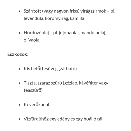
Szárított (vagy nagyon friss) virágszirmok – pl.
levendula, körömvirág, kamilla
Hordozóolaj – pl. jojobaolaj, mandulaolaj,
olívaolaj
Eszközök:
Kis befőttesüveg (zárható)
Tiszta, száraz szűrő (gézlap, kávéfilter vagy
teaszűrő)
Keverőkanál
Vízfürdőhöz egy edény és egy hőálló tál