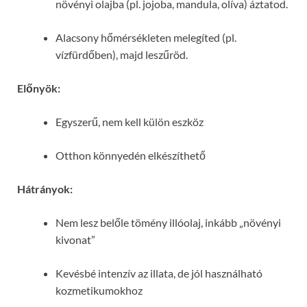
növényi olajba (pl. jojoba, mandula, olíva) áztatod.
Alacsony hőmérsékleten melegíted (pl.
vízfürdőben), majd leszűröd.
Előnyök:
Egyszerű, nem kell külön eszköz
Otthon könnyedén elkészíthető
Hátrányok:
Nem lesz belőle tömény illóolaj, inkább „növényi
kivonat”
Kevésbé intenzív az illata, de jól használható
kozmetikumokhoz