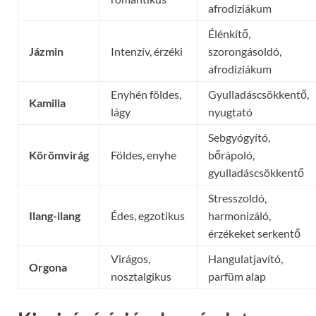
afrodiziákum
Élénkítő,
Jázmin
Intenzív, érzéki
szorongásoldó,
afrodiziákum
Enyhén földes,
Gyulladáscsökkentő,
Kamilla
lágy
nyugtató
Sebgyógyító,
Körömvirág
Földes, enyhe
bőrápoló,
gyulladáscsökkentő
Stresszoldó,
Ilang-ilang
Édes, egzotikus
harmonizáló,
érzékeket serkentő
Virágos,
Hangulatjavító,
Orgona
nosztalgikus
parfüm alap