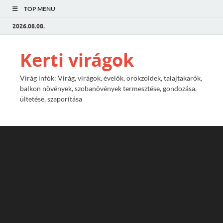
TOP MENU
2026.08.08.
Kerti virágok
Virág infók: Virág, virágok, évelők, örökzöldek, talajtakarók,
balkon növények, szobanövények termesztése, gondozása,
ültetése, szaporítása