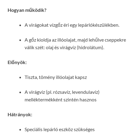
Hogyan működik?
A virágokat vízgőz éri egy lepárlókészülékben.
A gőz kioldja az illóolajat, majd lehűlve cseppekre
válik szét: olaj és virágvíz (hidrolátum).
Előnyök:
Tiszta, tömény illóolajat kapsz
A virágvíz (pl. rózsavíz, levendulavíz)
melléktermékként szintén hasznos
Hátrányok:
Speciális lepárló eszköz szükséges