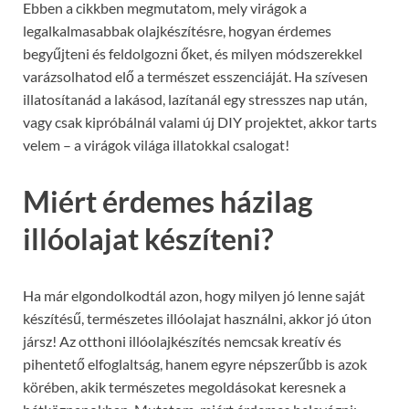
Ebben a cikkben megmutatom, mely virágok a
legalkalmasabbak olajkészítésre, hogyan érdemes
begyűjteni és feldolgozni őket, és milyen módszerekkel
varázsolhatod elő a természet esszenciáját. Ha szívesen
illatosítanád a lakásod, lazítanál egy stresszes nap után,
vagy csak kipróbálnál valami új DIY projektet, akkor tarts
velem – a virágok világa illatokkal csalogat!
Miért érdemes házilag
illóolajat készíteni?
Ha már elgondolkodtál azon, hogy milyen jó lenne saját
készítésű, természetes illóolajat használni, akkor jó úton
jársz! Az otthoni illóolajkészítés nemcsak kreatív és
pihentető elfoglaltság, hanem egyre népszerűbb is azok
körében, akik természetes megoldásokat keresnek a