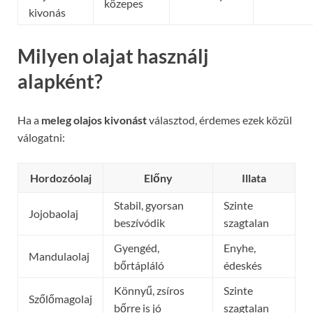
közepes
kivonás
Milyen olajat használj
alapként?
Ha a
meleg olajos kivonást
választod, érdemes ezek közül
válogatni:
Hordozóolaj
Előny
Illata
Stabil, gyorsan
Szinte
Jojobaolaj
beszívódik
szagtalan
Gyengéd,
Enyhe,
Mandulaolaj
bőrtápláló
édeskés
Könnyű, zsíros
Szinte
Szőlőmagolaj
bőrre is jó
szagtalan