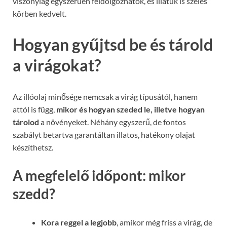
viszonylag egyszerűen feldolgozhatók, és illatuk is széles
körben kedvelt.
Hogyan gyűjtsd be és tárold
a virágokat?
Az illóolaj minősége nemcsak a virág típusától, hanem
attól is függ,
mikor és hogyan szeded le, illetve hogyan
tárolod
a növényeket. Néhány egyszerű, de fontos
szabályt betartva garantáltan illatos, hatékony olajat
készíthetsz.
A megfelelő időpont: mikor
szedd?
Kora reggel a legjobb
, amikor még friss a virág, de