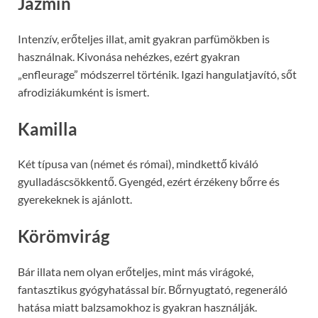
Jázmin
Intenzív, erőteljes illat, amit gyakran parfümökben is
használnak. Kivonása nehézkes, ezért gyakran
„enfleurage” módszerrel történik. Igazi hangulatjavító, sőt
afrodiziákumként is ismert.
Kamilla
Két típusa van (német és római), mindkettő kiváló
gyulladáscsökkentő. Gyengéd, ezért érzékeny bőrre és
gyerekeknek is ajánlott.
Körömvirág
Bár illata nem olyan erőteljes, mint más virágoké,
fantasztikus gyógyhatással bír. Bőrnyugtató, regeneráló
hatása miatt balzsamokhoz is gyakran használják.