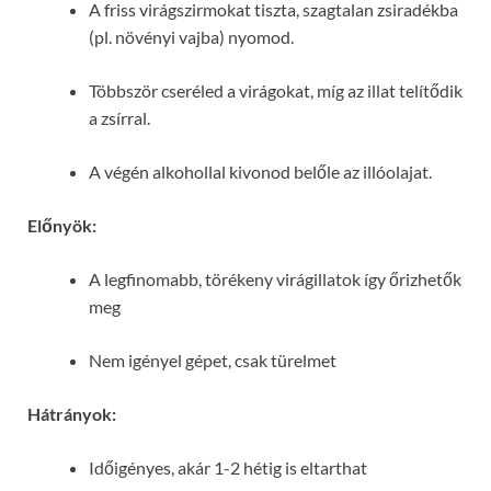
A friss virágszirmokat tiszta, szagtalan zsiradékba
(pl. növényi vajba) nyomod.
Többször cseréled a virágokat, míg az illat telítődik
a zsírral.
A végén alkohollal kivonod belőle az illóolajat.
Előnyök:
A legfinomabb, törékeny virágillatok így őrizhetők
meg
Nem igényel gépet, csak türelmet
Hátrányok:
Időigényes, akár 1-2 hétig is eltarthat