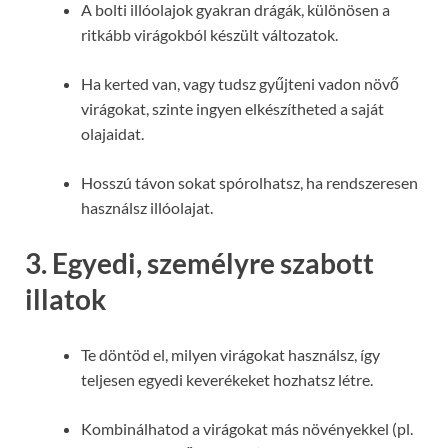
A bolti illóolajok gyakran drágák, különösen a
ritkább virágokból készült változatok.
Ha kerted van, vagy tudsz gyűjteni vadon növő
virágokat, szinte ingyen elkészítheted a saját
olajaidat.
Hosszú távon sokat spórolhatsz, ha rendszeresen
használsz illóolajat.
3. Egyedi, személyre szabott
illatok
Te döntöd el, milyen virágokat használsz, így
teljesen egyedi keverékeket hozhatsz létre.
Kombinálhatod a virágokat más növényekkel (pl.