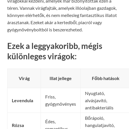
virágokkal kezdeni, amelyek már bizonyítottak ezen a
téren. Vannak virágfajták, amelyek illóolajban gazdagok,
könnyen elérhetők, és nem mellesleg fantasztikus illatot
árasztanak. Ezeket akár a kertedből, piacról vagy
gyógynövényboltból is beszerezheted.
Ezek a leggyakoribb, mégis
különleges virágok:
Virág
Illat jellege
Főbb hatások
Nyugtató,
Friss,
Levendula
alvásjavító,
gyógynövényes
antibakteriális
Bőrápoló,
Édes,
Rózsa
hangulatjavító,
romantikus