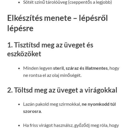
Sötét színű tárolóüveg (cseppentős a legjobb)
Elkészítés menete – lépésről
lépésre
1.
Tisztítsd meg az üveget és
eszközöket
Minden legyen
steril, száraz és illatmentes
, hogy
ne rontsa el az olaj minőségét.
2.
Töltsd meg az üveget a virágokkal
Lazán pakold meg szirmokkal,
ne nyomkodd túl
szorosra
.
Ha friss virágot használsz, győződj meg róla, hogy