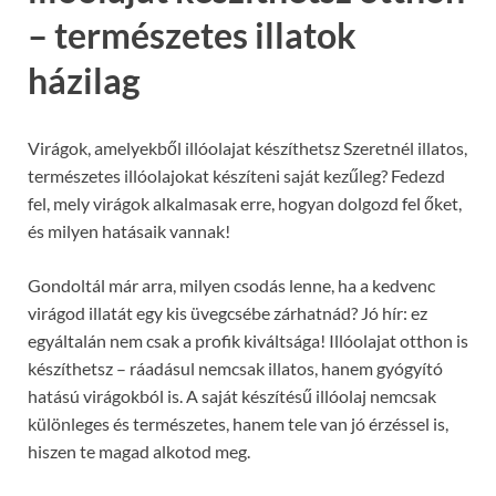
– természetes illatok
házilag
Virágok, amelyekből illóolajat készíthetsz Szeretnél illatos,
természetes illóolajokat készíteni saját kezűleg? Fedezd
fel, mely virágok alkalmasak erre, hogyan dolgozd fel őket,
és milyen hatásaik vannak!
Gondoltál már arra, milyen csodás lenne, ha a kedvenc
virágod illatát egy kis üvegcsébe zárhatnád? Jó hír: ez
egyáltalán nem csak a profik kiváltsága! Illóolajat otthon is
készíthetsz – ráadásul nemcsak illatos, hanem gyógyító
hatású virágokból is. A saját készítésű illóolaj nemcsak
különleges és természetes, hanem tele van jó érzéssel is,
hiszen te magad alkotod meg.