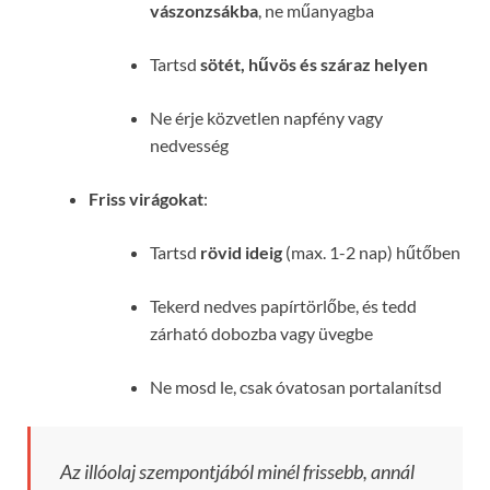
vászonzsákba
, ne műanyagba
Tartsd
sötét, hűvös és száraz helyen
Ne érje közvetlen napfény vagy
nedvesség
Friss virágokat
:
Tartsd
rövid ideig
(max. 1-2 nap) hűtőben
Tekerd nedves papírtörlőbe, és tedd
zárható dobozba vagy üvegbe
Ne mosd le, csak óvatosan portalanítsd
Az illóolaj szempontjából minél frissebb, annál