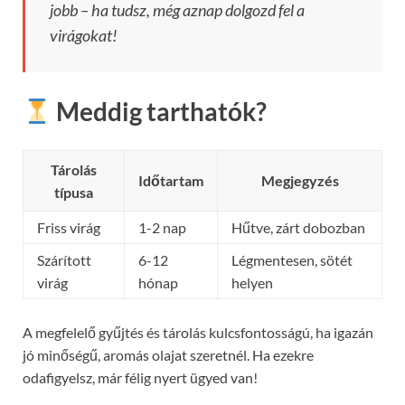
jobb – ha tudsz, még aznap dolgozd fel a
virágokat!
Meddig tarthatók?
Tárolás
Időtartam
Megjegyzés
típusa
Friss virág
1-2 nap
Hűtve, zárt dobozban
Szárított
6-12
Légmentesen, sötét
virág
hónap
helyen
A megfelelő gyűjtés és tárolás kulcsfontosságú, ha igazán
jó minőségű, aromás olajat szeretnél. Ha ezekre
odafigyelsz, már félig nyert ügyed van!