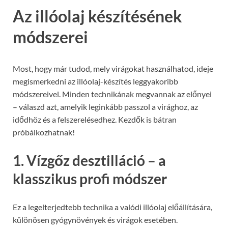
Az illóolaj készítésének
módszerei
Most, hogy már tudod, mely virágokat használhatod, ideje
megismerkedni az illóolaj-készítés leggyakoribb
módszereivel. Minden technikának megvannak az előnyei
– válaszd azt, amelyik leginkább passzol a virághoz, az
idődhöz és a felszerelésedhez. Kezdők is bátran
próbálkozhatnak!
1. Vízgőz desztilláció – a
klasszikus profi módszer
Ez a legelterjedtebb technika a valódi illóolaj előállítására,
különösen gyógynövények és virágok esetében.