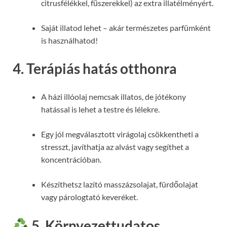
citrusfélékkel, fűszerekkel) az extra illatélményért.
Saját illatod lehet – akár természetes parfümként
is használhatod!
4. Terápiás hatás otthonra
A házi illóolaj nemcsak illatos, de jótékony
hatással is lehet a testre és lélekre.
Egy jól megválasztott virágolaj csökkentheti a
stresszt, javíthatja az alvást vagy segíthet a
koncentrációban.
Készíthetsz lazító masszázsolajat, fürdőolajat
vagy párologtató keveréket.
5. Környezettudatos