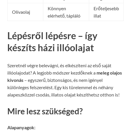
Könnyen
Erőteljesebb
Olívaolaj
elérhető, tápláló
illat
Lépésről lépésre – így
készíts házi illóolajat
Szeretnél végre belevágni, és elkészíteni az első saját
illóolajodat? A legjobb módszer kezdőknek a
meleg olajos
kivonás
– egyszerű, biztonságos, és nem igényel
különleges felszerelést. Egy kis türelemmel és néhány
alapeszközzel csodás, illatos olajat készíthetsz otthon is!
Mire lesz szükséged?
Alapanyagok: