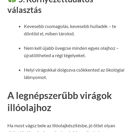
választás
Kevesebb csomagolás, kevesebb hulladék – te
döntöd el, miben tárolod.
Nem kell újabb üvegcse minden egyes olajhoz –
újratöltheted a régi tégelyeket.
Helyi virágokkal dolgozva csökkented az ökológiai
lábnyomot.
A legnépszerűbb virágok
illóolajhoz
Ha most vágsz bele az illóolajkészítésbe, jó ötlet olyan