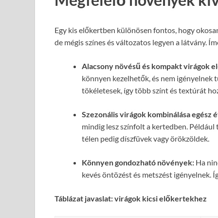
Egy kis előkertben különösen fontos, hogy okosan v
de mégis színes és változatos legyen a látvány. Í
Alacsony növésű és kompakt virágok el
könnyen kezelhetők, és nem igényelnek túl
tökéletesek, így több színt és textúrát ho
Szezonális virágok kombinálása egész é
mindig lesz színfolt a kertedben. Például 
télen pedig díszfüvek vagy örökzöldek.
Könnyen gondozható növények:
Ha ninc
kevés öntözést és metszést igényelnek. Í
Táblázat javaslat: virágok kicsi előkertekhez