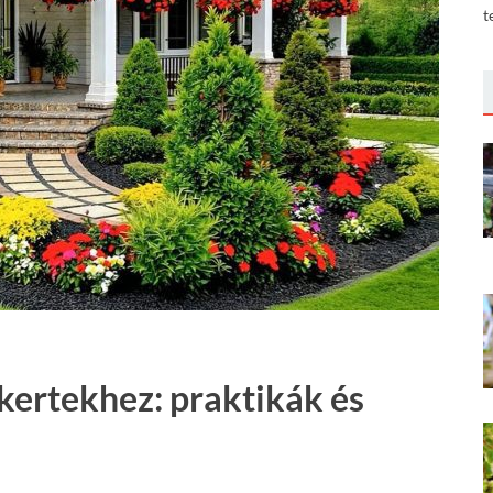
t
őkertekhez: praktikák és