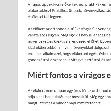
Virágos tippek kicsi előkertekhez: praktikák és ins
előkertekhez! Praktikus ötletek, növényválasztási
és élettel teli legyen.
Az előkert az otthonod első “kézfogása” a vendége
varázslatos legyen. Még egy kis hely is lehet színes
növényeket, és kreatívan rendezed el őket. Ebbe
kicsi előkertekből: milyen növényekkel dolgozz, 
érdemes alkalmazni, hogy előkerted egész évben c
gondozásról, a szezonális virágválasztásról, és ar
Miért fontos a virágos 
Az előkert nem csupán egy üres tér az otthonod el
adja a ház hangulatát már messziről. Még egy apró
hangulatért és a mindennapi közérzetedért.