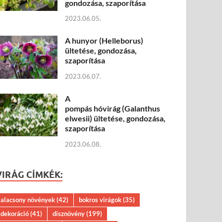
gondozása, szaporítása
2023.06.05.
A hunyor (Helleborus)
ültetése, gondozása,
szaporítása
2023.06.07.
A
pompás hóvirág (Galanthus
elwesii) ültetése, gondozása,
szaporítása
2023.06.08.
VIRÁG CÍMKÉK:
alacsony növények
(42)
bokros virágok
(35)
dekoráció
(41)
dísznövény
(199)