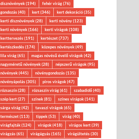
dísznövények
(194)
fehér virág
(76)
gondozás
(40)
kert
(346)
kert dekoráció
(35)
kerti dísznövények
(28)
kerti növény
(123)
kerti növények
(166)
kerti virágok
(108)
kerttervezés
(191)
kertészet
(737)
kertészkedés
(174)
közepes növények
(49)
lila virág
(65)
magas növésű évelő virágok
(42)
nagyméretű növények
(28)
népszerű virágok
(95)
növények
(445)
növénygondozás
(135)
növényápolás
(305)
piros virágok
(47)
rózsaszín
(28)
rózsaszín virág
(61)
szabadidő
(40)
szép kert
(27)
színek
(81)
színes virágok
(141)
sárga virág
(42)
tavaszi virágok
(65)
természet
(113)
tippek
(53)
virág
(40)
virágfajták
(124)
virágok
(418)
virágos kert
(39)
virágzás
(65)
virágágyás
(165)
virágültetés
(30)