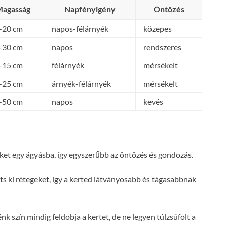
agasság
Napfényigény
Öntözés
-20 cm
napos-félárnyék
közepes
-30 cm
napos
rendszeres
-15 cm
félárnyék
mérsékelt
-25 cm
árnyék-félárnyék
mérsékelt
-50 cm
napos
kevés
et egy ágyásba, így egyszerűbb az öntözés és gondozás.
 ki rétegeket, így a kerted látványosabb és tágasabbnak
énk szín mindig feldobja a kertet, de ne legyen túlzsúfolt a