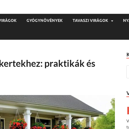
VIRÁGOK
GYÓGYNÖVÉNYEK
TAVASZI VIRÁGOK
NY
őkertekhez: praktikák és
V
t