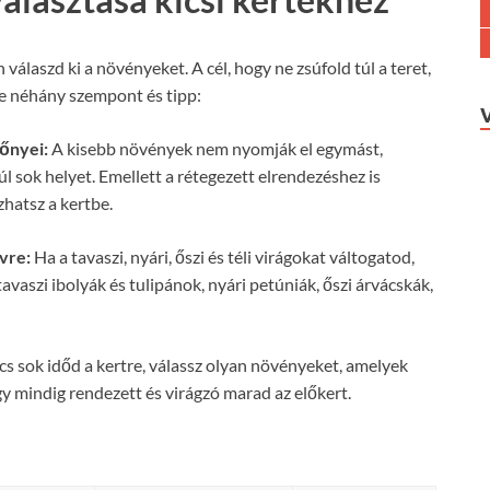
álaszd ki a növényeket. A cél, hogy ne zsúfold túl a teret,
me néhány szempont és tipp:
őnyei:
A kisebb növények nem nyomják el egymást,
 sok helyet. Emellett a rétegezett elrendezéshez is
zhatsz a kertbe.
vre:
Ha a tavaszi, nyári, őszi és téli virágokat váltogatod,
tavaszi ibolyák és tulipánok, nyári petúniák, őszi árvácskák,
s sok időd a kertre, válassz olyan növényeket, amelyek
gy mindig rendezett és virágzó marad az előkert.