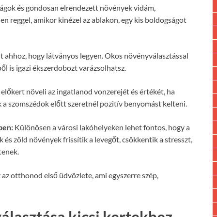
rágok és gondosan elrendezett növények vidám,
 reggel, amikor kinézel az ablakon, egy kis boldogságot
t ahhoz, hogy látványos legyen. Okos növényválasztással
ből is igazi ékszerdobozt varázsolhatsz.
 előkert növeli az ingatlanod vonzerejét és értékét, ha
k a szomszédok előtt szeretnél pozitív benyomást kelteni.
ben:
Különösen a városi lakóhelyeken lehet fontos, hogy a
és zöld növények frissítik a levegőt, csökkentik a stresszt,
tenek.
 az otthonod első üdvözlete, ami egyszerre szép,
álasztása kicsi kertekhez