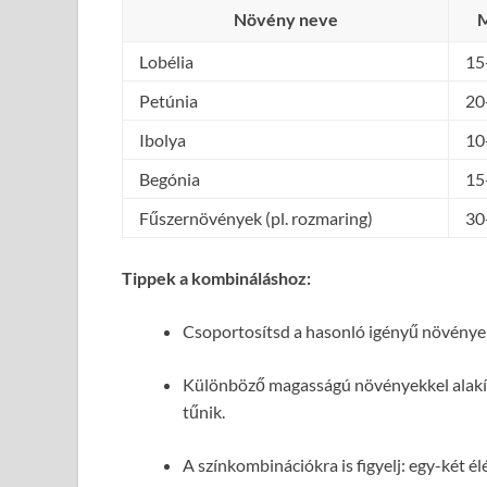
Növény neve
M
Lobélia
15
Petúnia
20
Ibolya
10
Begónia
15
Fűszernövények (pl. rozmaring)
30
Tippek a kombináláshoz:
Csoportosítsd a hasonló igényű növények
Különböző magasságú növényekkel alakíts
tűnik.
A színkombinációkra is figyelj: egy-két él