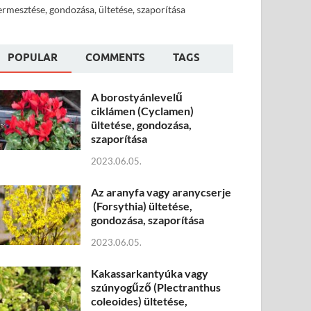
ermesztése, gondozása, ültetése, szaporítása
POPULAR
COMMENTS
TAGS
A borostyánlevelű
ciklámen (Cyclamen)
ültetése, gondozása,
szaporítása
2023.06.05.
Az aranyfa vagy aranycserje
(Forsythia) ültetése,
gondozása, szaporítása
2023.06.05.
Kakassarkantyúka vagy
szúnyogűző (Plectranthus
coleoides) ültetése,