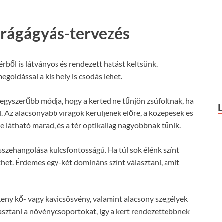
irágágyás-tervezés
érből is látványos és rendezett hatást keltsünk.
goldással a kis hely is csodás lehet.
gegyszerűbb módja, hogy a kerted ne tűnjön zsúfoltnak, ha
 Az alacsonyabb virágok kerüljenek előre, a közepesek és
e látható marad, és a tér optikailag nagyobbnak tűnik.
sszehangolása kulcsfontosságú. Ha túl sok élénk színt
het. Érdemes egy-két domináns színt választani, amit
eny kő- vagy kavicsösvény, valamint alacsony szegélyek
asztani a növénycsoportokat, így a kert rendezettebbnek