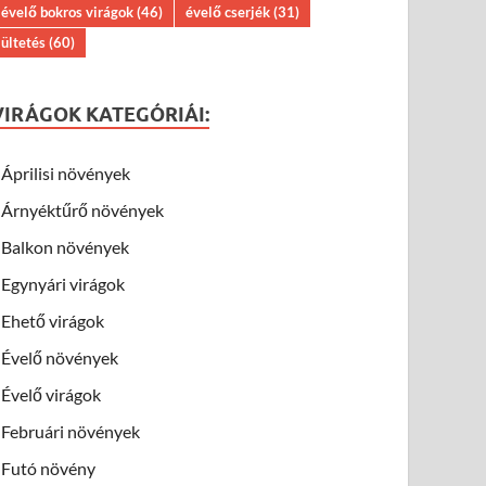
évelő bokros virágok
(46)
évelő cserjék
(31)
ültetés
(60)
VIRÁGOK KATEGÓRIÁI:
Áprilisi növények
Árnyéktűrő növények
Balkon növények
Egynyári virágok
Ehető virágok
Évelő növények
Évelő virágok
Februári növények
Futó növény