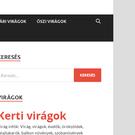
ÁRI VIRÁGOK
ŐSZI VIRÁGOK
KERESÉS
VIRÁGOK
Kerti virágok
irág infók: Virág, virágok, évelők, örökzöldek,
alajtakarók, balkon növények, szobanövények