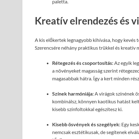
paletta.
Kreatív elrendezés és v
A kis előkertek legnagyobb kihívása, hogy kevés t
Szerencsére néhány praktikus trükkel és kreatív me
Rétegezés és csoportosítás:
Az egyik le
a növényeket magasság szerint rétegezed.
magasabbak hátra. Így a kert minden rész
Színek harmóniája:
A virágok színének ö
kombinálsz, könnyen kaotikus hatást kelt
kisebb színfoltokkal egészítesz ki.
Kisebb ösvények és szegélyek:
Egy kesk
nemcsak esztétikusak, de segítenek elvál