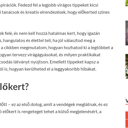
pirációk. Fedezd fel a legjobb virágos tippeket kicsi
 tanácsok és kreatív elrendezések, hogy előkerted színes
k felé, és nem kell hozzá hatalmas kert, hogy igazán
, hangulatos és élettel teli, ha jól választod meg a
n a cikkben megmutatom, hogyan hozhatod ki a legtöbbet a
hogyan tervezz virágágyásokat, és milyen praktikákat
sodás látványt nyújtson. Emellett tippeket kapsz a
ról is, hogyan kerülheted el a leggyakoribb hibákat.
előkert?
őtt – ez az első dolog, amit a vendégek meglátnak, és ez
 előkert is rengeteget tehet a külső megjelenésért, a