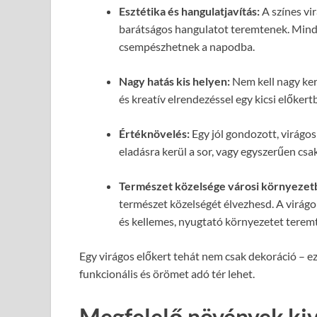
Esztétika és hangulatjavítás:
A színes vi
barátságos hangulatot teremtenek. Minden
csempészhetnek a napodba.
Nagy hatás kis helyen:
Nem kell nagy ker
és kreatív elrendezéssel egy kicsi előkert
Értéknövelés:
Egy jól gondozott, virágos
eladásra kerül a sor, vagy egyszerűen csa
Természet közelsége városi környezet
természet közelségét élvezhesd. A virágok 
és kellemes, nyugtató környezetet terem
Egy virágos előkert tehát nem csak dekoráció – ez
funkcionális és örömet adó tér lehet.
Megfelelő növények kiv