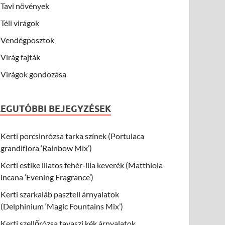
Tavi növények
Téli virágok
Vendégposztok
Virág fajták
Virágok gondozása
LEGUTÓBBI BEJEGYZÉSEK
Kerti porcsinrózsa tarka színek (Portulaca
grandiflora ‘Rainbow Mix’)
Kerti estike illatos fehér-lila keverék (Matthiola
incana ‘Evening Fragrance’)
Kerti szarkaláb pasztell árnyalatok
(Delphinium ‘Magic Fountains Mix’)
Kerti szellőrózsa tavaszi kék árnyalatok