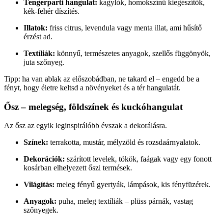
Tengerparti hangulat:
kagylók, homokszínű kiegészítők,
kék-fehér díszítés.
Illatok:
friss citrus, levendula vagy menta illat, ami hűsítő
érzést ad.
Textíliák:
könnyű, természetes anyagok, szellős függönyök,
juta szőnyeg.
Tipp: ha van ablak az előszobádban, ne takard el – engedd be a
fényt, hogy életre keltsd a növényeket és a tér hangulatát.
Ősz – melegség, földszínek és kuckóhangulat
Az ősz az egyik leginspirálóbb évszak a dekorálásra.
Színek:
terrakotta, mustár, mélyzöld és rozsdaárnyalatok.
Dekorációk:
szárított levelek, tökök, faágak vagy egy fonott
kosárban elhelyezett őszi termések.
Világítás:
meleg fényű gyertyák, lámpások, kis fényfüzérek.
Anyagok:
puha, meleg textíliák – plüss párnák, vastag
szőnyegek.