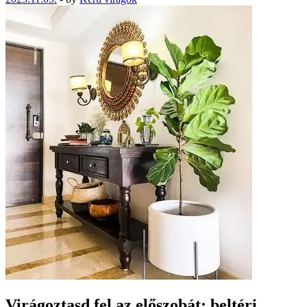
Virágoztasd fel az előszobát: beltéri