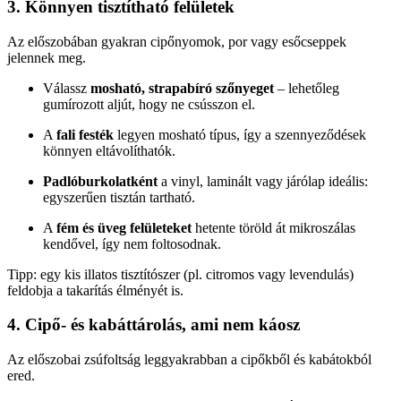
3. Könnyen tisztítható felületek
Az előszobában gyakran cipőnyomok, por vagy esőcseppek
jelennek meg.
Válassz
mosható, strapabíró szőnyeget
– lehetőleg
gumírozott aljút, hogy ne csússzon el.
A
fali festék
legyen mosható típus, így a szennyeződések
könnyen eltávolíthatók.
Padlóburkolatként
a vinyl, laminált vagy járólap ideális:
egyszerűen tisztán tartható.
A
fém és üveg felületeket
hetente töröld át mikroszálas
kendővel, így nem foltosodnak.
Tipp: egy kis illatos tisztítószer (pl. citromos vagy levendulás)
feldobja a takarítás élményét is.
4. Cipő- és kabáttárolás, ami nem káosz
Az előszobai zsúfoltság leggyakrabban a cipőkből és kabátokból
ered.