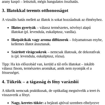
arany kaspó – letisztult, mégis hangulatos összhatás.
3. Illatokkal teremts otthonosságot
A vizuális hatás mellett az illatok is sokat hozzáadnak az élményhez.
Illatos gyertyák
– válassz természetes, növényi alapú
illatokat (pl. levendula, eukaliptusz, vanília).
Illatpálcikák vagy aroma diffúzorok
– folyamatosan enyhe,
kellemes illatot árasztanak.
Szárított virágcsokrok
– nemcsak illatosak, de dekoratívak
is (pl. levendula, eukaliptusz, rózsa).
Tipp: Ha kis előszobád van, kerüld a túl erős illatokat – inkább
válassz finom, természetes aromákat, amik nem nyomják el a
frissességet.
4. Tükrök – a tágasság és fény varázslói
A tükrök nemcsak praktikusak, de optikailag megnövelik a teret és
visszaverik a fényt.
Nagy, keretes tükör:
a bejárati ajtóval szemben elhelyezve