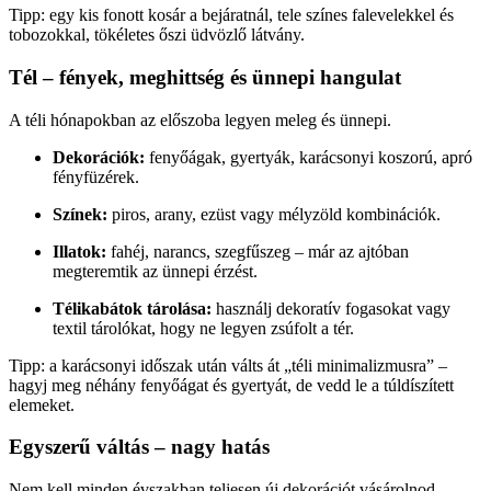
Tipp: egy kis fonott kosár a bejáratnál, tele színes falevelekkel és
tobozokkal, tökéletes őszi üdvözlő látvány.
Tél – fények, meghittség és ünnepi hangulat
A téli hónapokban az előszoba legyen meleg és ünnepi.
Dekorációk:
fenyőágak, gyertyák, karácsonyi koszorú, apró
fényfüzérek.
Színek:
piros, arany, ezüst vagy mélyzöld kombinációk.
Illatok:
fahéj, narancs, szegfűszeg – már az ajtóban
megteremtik az ünnepi érzést.
Télikabátok tárolása:
használj dekoratív fogasokat vagy
textil tárolókat, hogy ne legyen zsúfolt a tér.
Tipp: a karácsonyi időszak után válts át „téli minimalizmusra” –
hagyj meg néhány fenyőágat és gyertyát, de vedd le a túldíszített
elemeket.
Egyszerű váltás – nagy hatás
Nem kell minden évszakban teljesen új dekorációt vásárolnod.