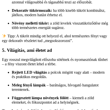
azonnal világosabbá és tágasabbá teszi az előszobát.
Dekoratív tükörmozaik:
ha több kisebb tükröt kombinálsz,
játékos, modern hatást érhetsz el.
Növény melletti tükör:
a zöld levelek visszatükröződése még
több természetes energiát sugároz.
Tipp: A tükröt mindig ott helyezd el, ahol természetes fényt vagy
egy dekoratív részletet tud „megsokszorozni”.
5. Világítás, ami életet ad
Egy rosszul megvilágított előszoba sötétnek és nyomasztónak tűnhet
– a fény viszont életet lehel a térbe.
Rejtett LED világítás
a polcok mögött vagy alatt – modern
és praktikus megoldás.
Meleg fényű lámpák
– barátságos, hívogató hangulatot
teremtenek.
Függesztett lámpa növények fölött
– kiemeli a zöld
elemeket, és fókuszpontot ad a helyiségnek.