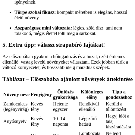
igényelnek.
Törpe szobai fikusz:
kompakt méretben is elegáns, hosszú
életű növény.
Aszparágusz mini változata:
légies, zöld dísz, ami nem
tolakodó, mégis élettel tölti meg a sarkokat.
5. Extra tipp: válassz strapabíró fajtákat!
Az előszobában gyakori a hőingadozás és a huzat, ezért érdemes
ellenálló, vastag levelű növényeket választani. Ezek jobban tűrik a
változó környezetet, és hosszabb ideig maradnak szépek.
Táblázat – Előszobába ajánlott növények áttekintése
Öntözés
Különleges
Tipp a
Növény neve
Fényigény
gyakorisága
előny
gondozáshoz
Zamioculcas
Kevés
Hetente
Rendkívül
Kerüld a
(legényvirág)
fény
egyszer
ellenálló
túlöntözést
Hagyj időt a
Kevés
10–14
Légszűrő
Anyósnyelv
talaj
fény
naponta
hatású
kiszáradására
Lombozata
Ne tedd