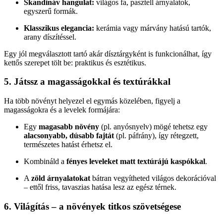
Skandináv hangulat:
világos fa, pasztell árnyalatok,
egyszerű formák.
Klasszikus elegancia:
kerámia vagy márvány hatású tartók,
arany díszítéssel.
Egy jól megválasztott tartó akár dísztárgyként is funkcionálhat, így
kettős szerepet tölt be: praktikus és esztétikus.
5. Játssz a magasságokkal és textúrákkal
Ha több növényt helyezel el egymás közelében, figyelj a
magasságokra és a levelek formájára:
Egy
magasabb növény
(pl. anyósnyelv) mögé tehetsz egy
alacsonyabb, dúsabb fajtát
(pl. páfrány), így rétegzett,
természetes hatást érhetsz el.
Kombináld a
fényes leveleket matt textúrájú kaspókkal
.
A
zöld árnyalatokat
bátran vegyítheted világos dekorációval
– ettől friss, tavaszias hatása lesz az egész térnek.
6. Világítás – a növények titkos szövetségese