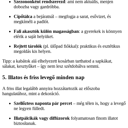
Szezononként rendszerezd
: ami nem aktuális, menjen
dobozba vagy gardróbba.
Cipőtálca
a bejáratnál – megfogja a sarat, esővizet, és
megkíméli a padlót.
Fali akasztók külön magasságban
: a gyerekek is könnyen
elérik a saját helyüket.
Rejtett tárolók
(pl. ülőpad fiókkal): praktikus és esztétikus
megoldás kis helyen.
Tipp: a kabátok alá elhelyezett kosárban tarthatod a sapkákat,
sálakat, kesztyűket – így nem lesz szétdobálva semmi.
5. Illatos és friss levegő minden nap
A friss illat legalább annyira hozzátartozik az előszoba
hangulatához, mint a dekoráció.
Szellőztess naponta pár percet
– még télen is, hogy a levegő
ne legyen fülledt.
Illatpálcikák vagy diffúzorok
folyamatosan finom illatot
biztosítanak.