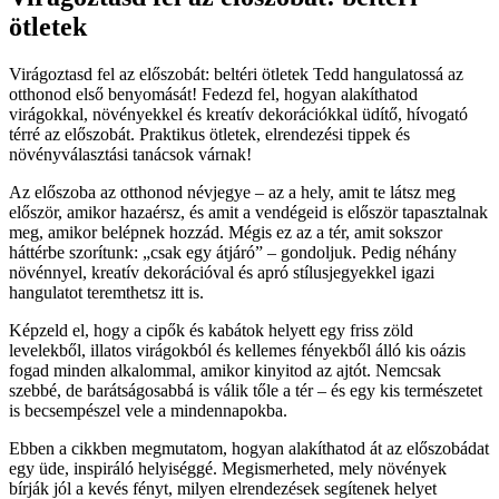
ötletek
Virágoztasd fel az előszobát: beltéri ötletek Tedd hangulatossá az
otthonod első benyomását! Fedezd fel, hogyan alakíthatod
virágokkal, növényekkel és kreatív dekorációkkal üdítő, hívogató
térré az előszobát. Praktikus ötletek, elrendezési tippek és
növényválasztási tanácsok várnak!
Az előszoba az otthonod névjegye – az a hely, amit te látsz meg
először, amikor hazaérsz, és amit a vendégeid is először tapasztalnak
meg, amikor belépnek hozzád. Mégis ez az a tér, amit sokszor
háttérbe szorítunk: „csak egy átjáró” – gondoljuk. Pedig néhány
növénnyel, kreatív dekorációval és apró stílusjegyekkel igazi
hangulatot teremthetsz itt is.
Képzeld el, hogy a cipők és kabátok helyett egy friss zöld
levelekből, illatos virágokból és kellemes fényekből álló kis oázis
fogad minden alkalommal, amikor kinyitod az ajtót. Nemcsak
szebbé, de barátságosabbá is válik tőle a tér – és egy kis természetet
is becsempészel vele a mindennapokba.
Ebben a cikkben megmutatom, hogyan alakíthatod át az előszobádat
egy üde, inspiráló helyiséggé. Megismerheted, mely növények
bírják jól a kevés fényt, milyen elrendezések segítenek helyet