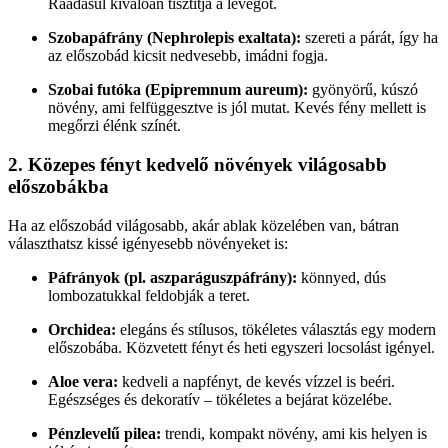
Ráadásul kiválóan tisztítja a levegőt.
Szobapáfrány (Nephrolepis exaltata):
szereti a párát, így ha
az előszobád kicsit nedvesebb, imádni fogja.
Szobai futóka (Epipremnum aureum):
gyönyörű, kúszó
növény, ami felfüggesztve is jól mutat. Kevés fény mellett is
megőrzi élénk színét.
2. Közepes fényt kedvelő növények világosabb
előszobákba
Ha az előszobád világosabb, akár ablak közelében van, bátran
választhatsz kissé igényesebb növényeket is:
Páfrányok (pl. aszparáguszpáfrány):
könnyed, dús
lombozatukkal feldobják a teret.
Orchidea:
elegáns és stílusos, tökéletes választás egy modern
előszobába. Közvetett fényt és heti egyszeri locsolást igényel.
Aloe vera:
kedveli a napfényt, de kevés vízzel is beéri.
Egészséges és dekoratív – tökéletes a bejárat közelébe.
Pénzlevelű pilea:
trendi, kompakt növény, ami kis helyen is