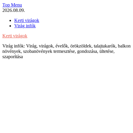
Skip
Top Menu
to
2026.08.09.
content
Kerti virágok
Virág infók
Kerti virágok
Virág infók: Virág, virágok, évelők, örökzöldek, talajtakarók, balkon
növények, szobanövények termesztése, gondozása, ültetése,
szaporítása