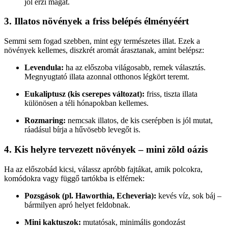
jól érzi magát.
3. Illatos növények a friss belépés élményéért
Semmi sem fogad szebben, mint egy természetes illat. Ezek a
növények kellemes, diszkrét aromát árasztanak, amint belépsz:
Levendula:
ha az előszoba világosabb, remek választás.
Megnyugtató illata azonnal otthonos légkört teremt.
Eukaliptusz (kis cserepes változat):
friss, tiszta illata
különösen a téli hónapokban kellemes.
Rozmaring:
nemcsak illatos, de kis cserépben is jól mutat,
ráadásul bírja a hűvösebb levegőt is.
4. Kis helyre tervezett növények – mini zöld oázis
Ha az előszobád kicsi, válassz apróbb fajtákat, amik polcokra,
komódokra vagy függő tartókba is elférnek:
Pozsgások (pl. Haworthia, Echeveria):
kevés víz, sok báj –
bármilyen apró helyet feldobnak.
Mini kaktuszok:
mutatósak, minimális gondozást