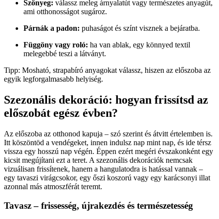
Szőnyeg:
válassz meleg árnyalatút vagy természetes anyagút,
ami otthonosságot sugároz.
Párnák a padon:
puhaságot és színt visznek a bejáratba.
Függöny vagy roló:
ha van ablak, egy könnyed textil
melegebbé teszi a látványt.
Tipp: Mosható, strapabíró anyagokat válassz, hiszen az előszoba az
egyik legforgalmasabb helyiség.
Szezonális dekoráció: hogyan frissítsd az
előszobát egész évben?
Az előszoba az otthonod kapuja – szó szerint és átvitt értelemben is.
Itt köszöntöd a vendégeket, innen indulsz nap mint nap, és ide térsz
vissza egy hosszú nap végén. Éppen ezért megéri évszakonként egy
kicsit megújítani ezt a teret. A szezonális dekorációk nemcsak
vizuálisan frissítenek, hanem a hangulatodra is hatással vannak –
egy tavaszi virágcsokor, egy őszi koszorú vagy egy karácsonyi illat
azonnal más atmoszférát teremt.
Tavasz – frissesség, újrakezdés és természetesség