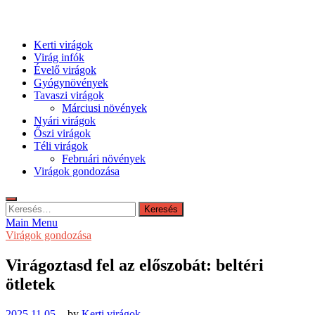
Kerti virágok
Virág infók
Évelő virágok
Gyógynövények
Tavaszi virágok
Márciusi növények
Nyári virágok
Őszi virágok
Téli virágok
Februári növények
Virágok gondozása
Keresés:
Main Menu
Virágok gondozása
Virágoztasd fel az előszobát: beltéri
ötletek
2025.11.05.
-
by
Kerti virágok