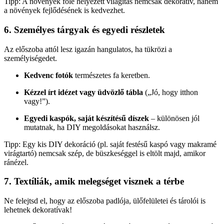
Tipp: A növények fölé helyezett világítás nemcsak dekoratív, hanem
a növények fejlődésének is kedvezhet.
6. Személyes tárgyak és egyedi részletek
Az előszoba attól lesz igazán hangulatos, ha tükrözi a
személyiségedet.
Kedvenc fotók
természetes fa keretben.
Kézzel írt idézet vagy üdvözlő tábla
(„Jó, hogy itthon
vagy!”).
Egyedi kaspók, saját készítésű díszek
– különösen jól
mutatnak, ha DIY megoldásokat használsz.
Tipp: Egy kis DIY dekoráció (pl. saját festésű kaspó vagy makramé
virágtartó) nemcsak szép, de büszkeséggel is eltölt majd, amikor
ránézel.
7. Textíliák, amik melegséget visznek a térbe
Ne felejtsd el, hogy az előszoba padlója, ülőfelületei és tárolói is
lehetnek dekoratívak!