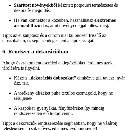
Szárított növényekből
készített potpourri természetes és
dekoratív megoldás.
Ha van konnektor a közelben, használhatsz
elektromos
aromadiffúzort
is, amit növényi olajjal töltesz meg.
Tipp: az eukaliptusz és a citrom illat különösen frissítő az
előszobában, és segít semlegesíteni a cipők szagát.
6. Rendszer a dekorációban
Ahogy évszakonként cseréled a kiegészítőket, érdemes azok
tárolására is figyelni.
Készíts
„dekorációs dobozokat”
címkézve (pl. tavasz, nyár,
ősz, tél).
A törékeny díszeket puha textilbe csomagold, hogy ne
sérüljenek.
A kaspókat, gyertyákat, fényfüzéreket így mindig
rendszerezetten elő tudod venni.
Tipp: a dekorációk rendszerezése segít abban, hogy ne vásárolj
feleslegesen – csak előveszed a meglévő kincseidet!