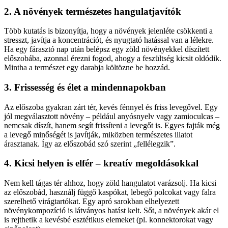
2. A növények természetes hangulatjavítók
Több kutatás is bizonyítja, hogy a növények jelenléte csökkenti a
stresszt, javítja a koncentrációt, és nyugtató hatással van a lélekre.
Ha egy fárasztó nap után belépsz egy zöld növényekkel díszített
előszobába, azonnal érezni fogod, ahogy a feszültség kicsit oldódik.
Mintha a természet egy darabja költözne be hozzád.
3. Frissesség és élet a mindennapokban
Az előszoba gyakran zárt tér, kevés fénnyel és friss levegővel. Egy
jól megválasztott növény – például anyósnyelv vagy zamioculcas –
nemcsak díszít, hanem segít frissíteni a levegőt is. Egyes fajták még
a levegő minőségét is javítják, miközben természetes illatot
árasztanak. Így az előszobád szó szerint „fellélegzik”.
4. Kicsi helyen is elfér – kreatív megoldásokkal
Nem kell tágas tér ahhoz, hogy zöld hangulatot varázsolj. Ha kicsi
az előszobád, használj függő kaspókat, lebegő polcokat vagy falra
szerelhető virágtartókat. Egy apró sarokban elhelyezett
növénykompozíció is látványos hatást kelt. Sőt, a növények akár el
is rejthetik a kevésbé esztétikus elemeket (pl. konnektorokat vagy