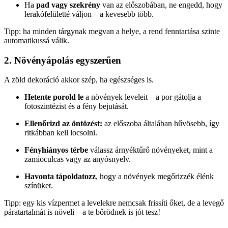
Ha
pad vagy szekrény
van az előszobában, ne engedd, hogy
lerakófelületté váljon – a kevesebb több.
Tipp: ha minden tárgynak megvan a helye, a rend fenntartása szinte
automatikussá válik.
2. Növényápolás egyszerűen
A zöld dekoráció akkor szép, ha egészséges is.
Hetente porold le
a növények leveleit – a por gátolja a
fotoszintézist és a fény bejutását.
Ellenőrizd az öntözést:
az előszoba általában hűvösebb, így
ritkábban kell locsolni.
Fényhiányos térbe
válassz árnyéktűrő növényeket, mint a
zamioculcas vagy az anyósnyelv.
Havonta tápoldatozz
, hogy a növények megőrizzék élénk
színüket.
Tipp: egy kis vízpermet a levelekre nemcsak frissíti őket, de a levegő
páratartalmát is növeli – a te bőrödnek is jót tesz!