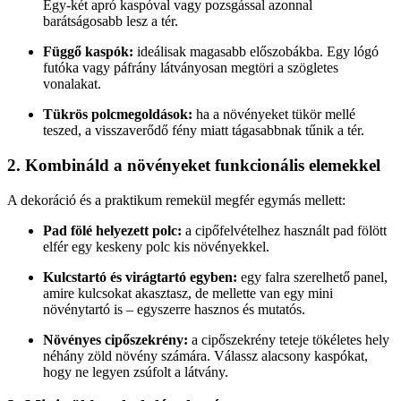
Egy-két apró kaspóval vagy pozsgással azonnal
barátságosabb lesz a tér.
Függő kaspók:
ideálisak magasabb előszobákba. Egy lógó
futóka vagy páfrány látványosan megtöri a szögletes
vonalakat.
Tükrös polcmegoldások:
ha a növényeket tükör mellé
teszed, a visszaverődő fény miatt tágasabbnak tűnik a tér.
2. Kombináld a növényeket funkcionális elemekkel
A dekoráció és a praktikum remekül megfér egymás mellett:
Pad fölé helyezett polc:
a cipőfelvételhez használt pad fölött
elfér egy keskeny polc kis növényekkel.
Kulcstartó és virágtartó egyben:
egy falra szerelhető panel,
amire kulcsokat akasztasz, de mellette van egy mini
növénytartó is – egyszerre hasznos és mutatós.
Növényes cipőszekrény:
a cipőszekrény teteje tökéletes hely
néhány zöld növény számára. Válassz alacsony kaspókat,
hogy ne legyen zsúfolt a látvány.