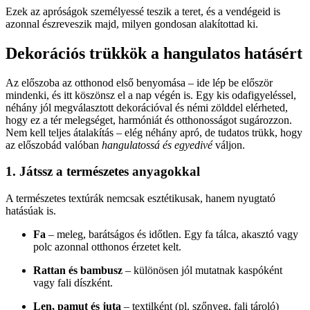
Ezek az apróságok személyessé teszik a teret, és a vendégeid is
azonnal észreveszik majd, milyen gondosan alakítottad ki.
Dekorációs trükkök a hangulatos hatásért
Az előszoba az otthonod első benyomása – ide lép be először
mindenki, és itt köszönsz el a nap végén is. Egy kis odafigyeléssel,
néhány jól megválasztott dekorációval és némi zölddel elérheted,
hogy ez a tér melegséget, harmóniát és otthonosságot sugározzon.
Nem kell teljes átalakítás – elég néhány apró, de tudatos trükk, hogy
az előszobád valóban
hangulatossá és egyedivé
váljon.
1. Játssz a természetes anyagokkal
A természetes textúrák nemcsak esztétikusak, hanem nyugtató
hatásúak is.
Fa
– meleg, barátságos és időtlen. Egy fa tálca, akasztó vagy
polc azonnal otthonos érzetet kelt.
Rattan és bambusz
– különösen jól mutatnak kaspóként
vagy fali díszként.
Len, pamut és juta
– textilként (pl. szőnyeg, fali tároló)