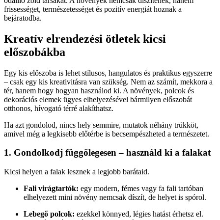
odaillő zöld társakat. A növények nemcsak díszítenek, hanem
frissességet, természetességet és pozitív energiát hoznak a
bejáratodba.
Kreatív elrendezési ötletek kicsi
előszobákba
Egy kis előszoba is lehet stílusos, hangulatos és praktikus egyszerre
– csak egy kis kreativitásra van szükség. Nem az számít, mekkora a
tér, hanem hogy hogyan használod ki. A növények, polcok és
dekorációs elemek ügyes elhelyezésével bármilyen előszobát
otthonos, hívogató térré alakíthatsz.
Ha azt gondolod, nincs hely semmire, mutatok néhány trükköt,
amivel még a legkisebb előtérbe is becsempészheted a természetet.
1. Gondolkodj függőlegesen – használd ki a falakat
Kicsi helyen a falak lesznek a legjobb barátaid.
Fali virágtartók:
egy modern, fémes vagy fa fali tartóban
elhelyezett mini növény nemcsak díszít, de helyet is spórol.
Lebegő polcok:
ezekkel könnyed, légies hatást érhetsz el.