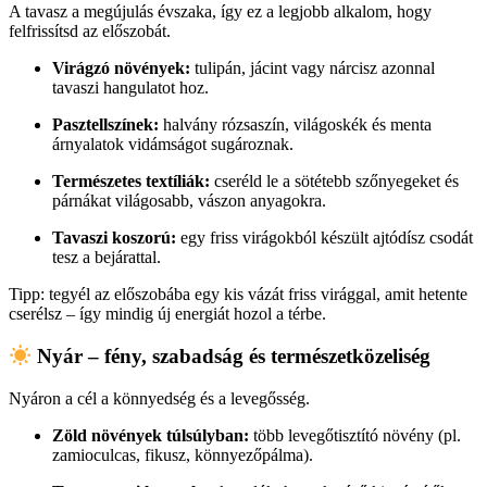
A tavasz a megújulás évszaka, így ez a legjobb alkalom, hogy
felfrissítsd az előszobát.
Virágzó növények:
tulipán, jácint vagy nárcisz azonnal
tavaszi hangulatot hoz.
Pasztellszínek:
halvány rózsaszín, világoskék és menta
árnyalatok vidámságot sugároznak.
Természetes textíliák:
cseréld le a sötétebb szőnyegeket és
párnákat világosabb, vászon anyagokra.
Tavaszi koszorú:
egy friss virágokból készült ajtódísz csodát
tesz a bejárattal.
Tipp: tegyél az előszobába egy kis vázát friss virággal, amit hetente
cserélsz – így mindig új energiát hozol a térbe.
Nyár – fény, szabadság és természetközeliség
Nyáron a cél a könnyedség és a levegősség.
Zöld növények túlsúlyban:
több levegőtisztító növény (pl.
zamioculcas, fikusz, könnyezőpálma).