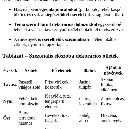
Használj
semleges alapdarabokat
(pl. fa polc, fehér kaspó,
tükör), és csak a
kiegészítőket cseréld
(pl. virág, textil, illat).
Téma szerint tárolt dekorációs dobozokkal
egyszerűbbé
teheted a váltást: tavasz/nyár/ősz/tél címkékkel rendszerezve.
A
növények is cserélhetők szezonálisan
– télen inkább
zöldek, nyáron virágzó fajták.
Táblázat – Szezonális előszoba dekorációs ötletek
Ajánlott
Évszak
Színek
Fő elemek
Illatok
növények
Szobai
Pasztell,
Friss virágok,
Jácint,
Tavasz
futóka,
világos zöld
koszorúk
tulipán
ciklámen
Kagylók, juta,
Fehér, kék,
Citrus,
Zamioculcas,
Nyár
tengerparti
homokszín
levendula
fikusz
elemek
Barna,
Levelek, tök,
Fahéj,
Dracéna,
Ősz
terrakotta,
faágak
alma
anyósnyelv
narancs