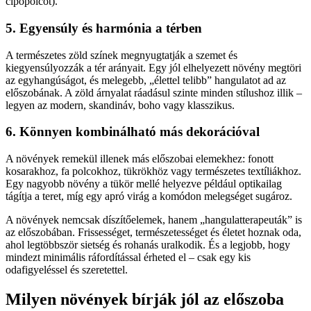
cipőpolcot).
5. Egyensúly és harmónia a térben
A természetes zöld színek megnyugtatják a szemet és
kiegyensúlyozzák a tér arányait. Egy jól elhelyezett növény megtöri
az egyhangúságot, és melegebb, „élettel telibb” hangulatot ad az
előszobának. A zöld árnyalat ráadásul szinte minden stílushoz illik –
legyen az modern, skandináv, boho vagy klasszikus.
6. Könnyen kombinálható más dekorációval
A növények remekül illenek más előszobai elemekhez: fonott
kosarakhoz, fa polcokhoz, tükrökhöz vagy természetes textíliákhoz.
Egy nagyobb növény a tükör mellé helyezve például optikailag
tágítja a teret, míg egy apró virág a komódon melegséget sugároz.
A növények nemcsak díszítőelemek, hanem „hangulatterapeuták” is
az előszobában. Frissességet, természetességet és életet hoznak oda,
ahol legtöbbször sietség és rohanás uralkodik. És a legjobb, hogy
mindezt minimális ráfordítással érheted el – csak egy kis
odafigyeléssel és szeretettel.
Milyen növények bírják jól az előszoba