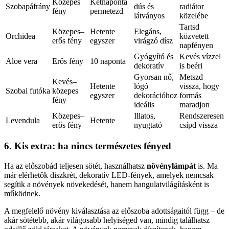
Közepes
Kétnaponta
Szobapáfrány
dús és
radiátor
fény
permetezd
látványos
közelébe
Tartsd
Közepes–
Hetente
Elegáns,
Orchidea
közvetett
erős fény
egyszer
virágzó dísz
napfényen
Gyógyító és
Kevés vízzel
Aloe vera
Erős fény
10 naponta
dekoratív
is beéri
Gyorsan nő,
Metszd
Kevés–
Hetente
lógó
vissza, hogy
Szobai futóka
közepes
egyszer
dekorációhoz
formás
fény
ideális
maradjon
Közepes–
Illatos,
Rendszeresen
Levendula
Hetente
erős fény
nyugtató
csípd vissza
6. Kis extra: ha nincs természetes fényed
Ha az előszobád teljesen sötét, használhatsz
növénylámpát
is. Ma
már elérhetők diszkrét, dekoratív LED-fények, amelyek nemcsak
segítik a növények növekedését, hanem hangulatvilágításként is
működnek.
A megfelelő növény kiválasztása az előszoba adottságaitól függ – de
akár sötétebb, akár világosabb helyiséged van, mindig találhatsz