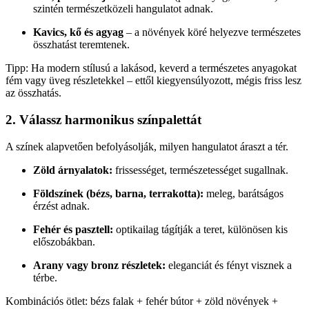
szintén természetközeli hangulatot adnak.
Kavics, kő és agyag
– a növények köré helyezve természetes
összhatást teremtenek.
Tipp: Ha modern stílusú a lakásod, keverd a természetes anyagokat
fém vagy üveg részletekkel – ettől kiegyensúlyozott, mégis friss lesz
az összhatás.
2. Válassz harmonikus színpalettát
A színek alapvetően befolyásolják, milyen hangulatot áraszt a tér.
Zöld árnyalatok:
frissességet, természetességet sugallnak.
Földszínek (bézs, barna, terrakotta):
meleg, barátságos
érzést adnak.
Fehér és pasztell:
optikailag tágítják a teret, különösen kis
előszobákban.
Arany vagy bronz részletek:
eleganciát és fényt visznek a
térbe.
Kombinációs ötlet: bézs falak + fehér bútor + zöld növények +