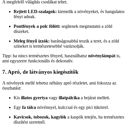
A megfelelő világítás csodákat tehet.
Rejtett LED-szalagok:
kiemelik a növényeket, és hangulatos
fényt adnak.
Pontfények a polc fölött:
segítenek megmutatni a zöld
díszeket.
Meleg fényű izzók:
barátságosabbá teszik a teret, és a zöld
színeket is természetesebbé varázsolják.
Tipp: ha nincs természetes fényed, használhatsz
növénylámpát
is,
ami egyszerre funkcionális és dekoratív.
7. Apró, de látványos kiegészítők
A növények mellé tehetsz néhány apró részletet, ami fokozza az
összhatást:
Kis
illatos gyertya
vagy
illatpálcika
a bejárat mellett.
Egy
fa tálca
növénnyel, kulccsal és egy pici tükörrel.
Kavicsok, tobozok, kagylók
a kaspók tetején, ha természetes
díszítést szeretnél.