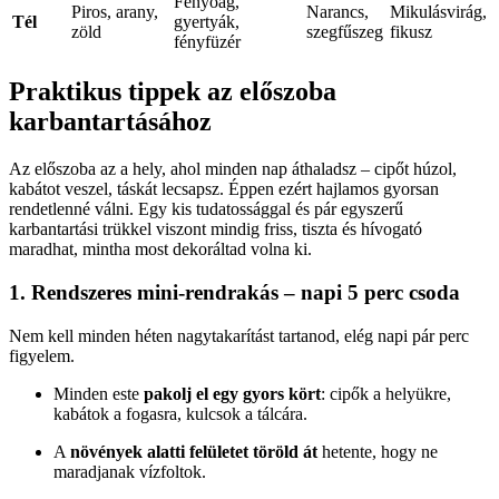
Fenyőág,
Piros, arany,
Narancs,
Mikulásvirág,
Tél
gyertyák,
zöld
szegfűszeg
fikusz
fényfüzér
Praktikus tippek az előszoba
karbantartásához
Az előszoba az a hely, ahol minden nap áthaladsz – cipőt húzol,
kabátot veszel, táskát lecsapsz. Éppen ezért hajlamos gyorsan
rendetlenné válni. Egy kis tudatossággal és pár egyszerű
karbantartási trükkel viszont mindig friss, tiszta és hívogató
maradhat, mintha most dekoráltad volna ki.
1. Rendszeres mini-rendrakás – napi 5 perc csoda
Nem kell minden héten nagytakarítást tartanod, elég napi pár perc
figyelem.
Minden este
pakolj el egy gyors kört
: cipők a helyükre,
kabátok a fogasra, kulcsok a tálcára.
A
növények alatti felületet töröld át
hetente, hogy ne
maradjanak vízfoltok.