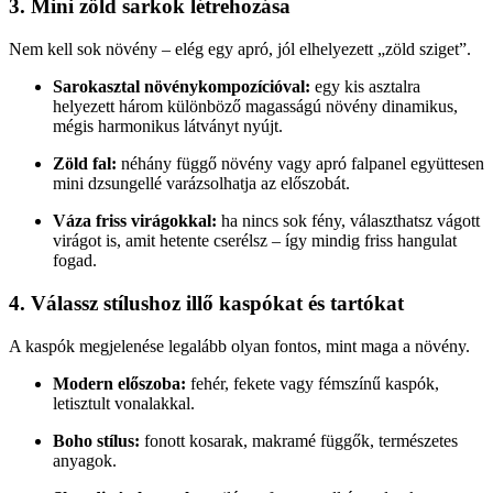
3. Mini zöld sarkok létrehozása
Nem kell sok növény – elég egy apró, jól elhelyezett „zöld sziget”.
Sarokasztal növénykompozícióval:
egy kis asztalra
helyezett három különböző magasságú növény dinamikus,
mégis harmonikus látványt nyújt.
Zöld fal:
néhány függő növény vagy apró falpanel együttesen
mini dzsungellé varázsolhatja az előszobát.
Váza friss virágokkal:
ha nincs sok fény, választhatsz vágott
virágot is, amit hetente cserélsz – így mindig friss hangulat
fogad.
4. Válassz stílushoz illő kaspókat és tartókat
A kaspók megjelenése legalább olyan fontos, mint maga a növény.
Modern előszoba:
fehér, fekete vagy fémszínű kaspók,
letisztult vonalakkal.
Boho stílus:
fonott kosarak, makramé függők, természetes
anyagok.