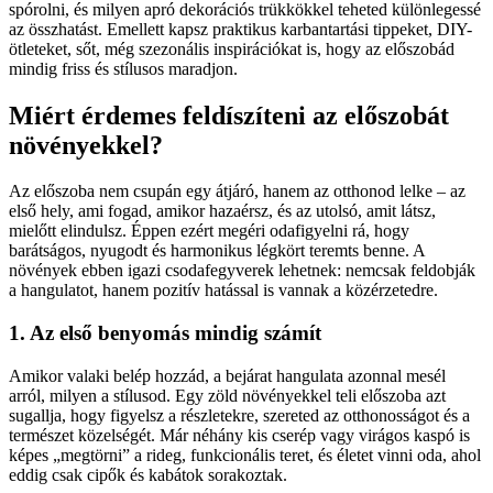
spórolni, és milyen apró dekorációs trükkökkel teheted különlegessé
az összhatást. Emellett kapsz praktikus karbantartási tippeket, DIY-
ötleteket, sőt, még szezonális inspirációkat is, hogy az előszobád
mindig friss és stílusos maradjon.
Miért érdemes feldíszíteni az előszobát
növényekkel?
Az előszoba nem csupán egy átjáró, hanem az otthonod lelke – az
első hely, ami fogad, amikor hazaérsz, és az utolsó, amit látsz,
mielőtt elindulsz. Éppen ezért megéri odafigyelni rá, hogy
barátságos, nyugodt és harmonikus légkört teremts benne. A
növények ebben igazi csodafegyverek lehetnek: nemcsak feldobják
a hangulatot, hanem pozitív hatással is vannak a közérzetedre.
1. Az első benyomás mindig számít
Amikor valaki belép hozzád, a bejárat hangulata azonnal mesél
arról, milyen a stílusod. Egy zöld növényekkel teli előszoba azt
sugallja, hogy figyelsz a részletekre, szereted az otthonosságot és a
természet közelségét. Már néhány kis cserép vagy virágos kaspó is
képes „megtörni” a rideg, funkcionális teret, és életet vinni oda, ahol
eddig csak cipők és kabátok sorakoztak.