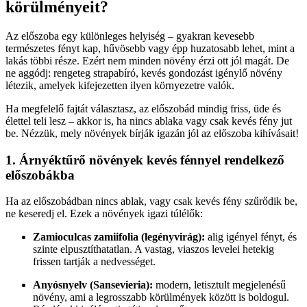
körülményeit?
Az előszoba egy különleges helyiség – gyakran kevesebb
természetes fényt kap, hűvösebb vagy épp huzatosabb lehet, mint a
lakás többi része. Ezért nem minden növény érzi ott jól magát. De
ne aggódj: rengeteg strapabíró, kevés gondozást igénylő növény
létezik, amelyek kifejezetten ilyen környezetre valók.
Ha megfelelő fajtát választasz, az előszobád mindig friss, üde és
élettel teli lesz – akkor is, ha nincs ablaka vagy csak kevés fény jut
be. Nézzük, mely növények bírják igazán jól az előszoba kihívásait!
1. Árnyéktűrő növények kevés fénnyel rendelkező
előszobákba
Ha az előszobádban nincs ablak, vagy csak kevés fény szűrődik be,
ne keseredj el. Ezek a növények igazi túlélők:
Zamioculcas zamiifolia (legényvirág):
alig igényel fényt, és
szinte elpusztíthatatlan. A vastag, viaszos levelei hetekig
frissen tartják a nedvességet.
Anyósnyelv (Sansevieria):
modern, letisztult megjelenésű
növény, ami a legrosszabb körülmények között is boldogul.