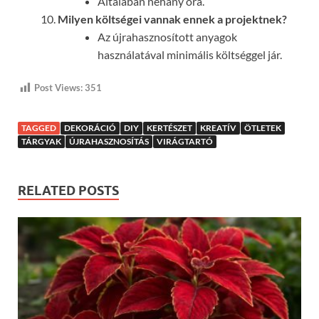
Általában néhány óra.
Milyen költségei vannak ennek a projektnek?
Az újrahasznosított anyagok
használatával minimális költséggel jár.
Post Views:
351
TAGGED
DEKORÁCIÓ
DIY
KERTÉSZET
KREATÍV
ÖTLETEK
TÁRGYAK
ÚJRAHASZNOSÍTÁS
VIRÁGTARTÓ
RELATED POSTS