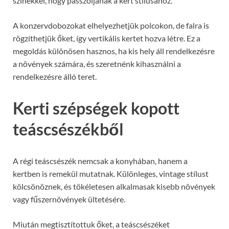
színekkel, hogy passzoljanak a kert stílusához.
A konzervdobozokat elhelyezhetjük polcokon, de falra is
rögzíthetjük őket, így vertikális kertet hozva létre. Ez a
megoldás különösen hasznos, ha kis hely áll rendelkezésre
a növények számára, és szeretnénk kihasználni a
rendelkezésre álló teret.
Kerti szépségek kopott
teáscsészékből
A régi teáscsészék nemcsak a konyhában, hanem a
kertben is remekül mutatnak. Különleges, vintage stílust
kölcsönöznek, és tökéletesen alkalmasak kisebb növények
vagy fűszernövények ültetésére.
Miután megtisztítottuk őket, a teáscsészéket