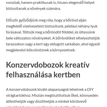
vonzóak, hanem praktikusak is, hiszen elegendő helyet
biztosítanak a növények számára.
Először győződjünk meg róla, hogy a bőrönd alján
megfelelő vízelvezetést biztosítunk, például néhány lyuk
fúrásával. Töltsük meg a bőröndöt földdel, és ültessünk
bele változatos növényeket. A bőröndöket elhelyezhetjük
teraszokon vagy a kert egy eldugott sarkában, ahol egyedi
megjelenést kölcsönöznek a környezetnek.
Konzervdobozok kreatív
felhasználása kertben
A konzervdobozok kiváló alapanyagok lehetnek a DIY
virágtartókhoz. Miután megtisztítottuk őket, könnyedén
átfesthetjük vagy díszíthetjük a minket körülvevő