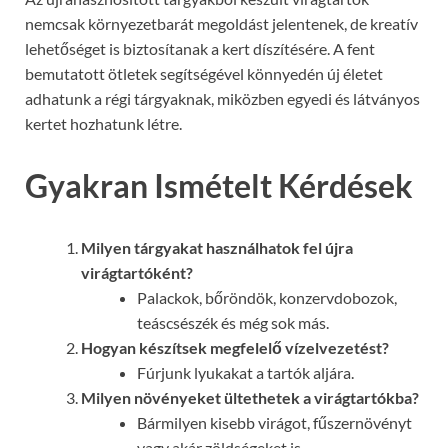
nemcsak környezetbarát megoldást jelentenek, de kreatív
lehetőséget is biztosítanak a kert díszítésére. A fent
bemutatott ötletek segítségével könnyedén új életet
adhatunk a régi tárgyaknak, miközben egyedi és látványos
kertet hozhatunk létre.
Gyakran Ismételt Kérdések
Milyen tárgyakat használhatok fel újra
virágtartóként?
Palackok, bőröndök, konzervdobozok,
teáscsészék és még sok más.
Hogyan készítsek megfelelő vízelvezetést?
Fúrjunk lyukakat a tartók aljára.
Milyen növényeket ültethetek a virágtartókba?
Bármilyen kisebb virágot, fűszernövényt
vagy akár zöldségeket is.