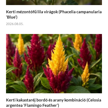
Kerti mézontófű lila virágok (Phacelia campanularia
‘Blue’)
2026.08.05.
Kerti kakastaréj bordó és arany kombináció (Celosia
argentea ‘Flamingo Feather’)