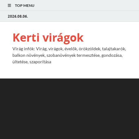
TOP MENU
2026.08.06.
Kerti virágok
Virág infók: Virág, virágok, évelők, örökzöldek, talajtakarók,
balkon növények, szobanövények termesztése, gondozása,
ültetése, szaporítása