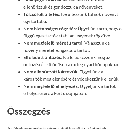
ellenőrizzük és gondozzuk a növényeket.
Túlzsúfolt ültetés
: Ne ültessünk túl sok növényt
egy tartóba.
Nem biztonságos rögzítés
: Ügyeljünk arra, hogy a
függőleges tartók stabilan legyenek rögzítve.
Nem megfelelő méretű tartó
: Válasszunk a
növény méretéhez igazodó tartót.
Elfeledett öntözés
: Ne feledkezzünk meg az
öntözésről, különösen a meleg nyári hónapokban.
Nem ellenőrzött kártevők
: Figyeljünk a
károsítók megjelenésére és védekezzünk ellenük.
Nem megfelelő elhelyezés
: Ügyeljünk a tartók
elhelyezésére a kert dizájnjában.
Összegzés
Az újrahasznosított tárgyakból készült virágtartók