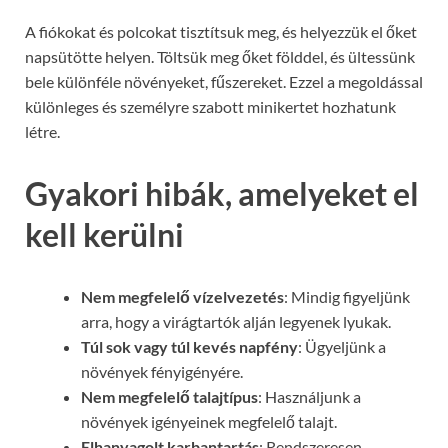
A fiókokat és polcokat tisztítsuk meg, és helyezzük el őket
napsütötte helyen. Töltsük meg őket földdel, és ültessünk
bele különféle növényeket, fűszereket. Ezzel a megoldással
különleges és személyre szabott minikertet hozhatunk
létre.
Gyakori hibák, amelyeket el
kell kerülni
Nem megfelelő vízelvezetés
: Mindig figyeljünk
arra, hogy a virágtartók alján legyenek lyukak.
Túl sok vagy túl kevés napfény
: Ügyeljünk a
növények fényigényére.
Nem megfelelő talajtípus
: Használjunk a
növények igényeinek megfelelő talajt.
Elhanyagolt karbantartás
: Rendszeresen