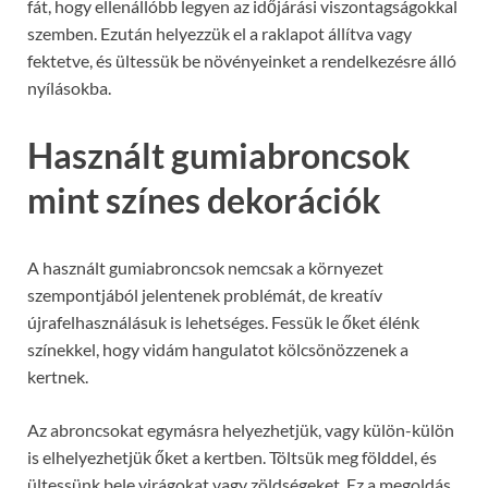
fát, hogy ellenállóbb legyen az időjárási viszontagságokkal
szemben. Ezután helyezzük el a raklapot állítva vagy
fektetve, és ültessük be növényeinket a rendelkezésre álló
nyílásokba.
Használt gumiabroncsok
mint színes dekorációk
A használt gumiabroncsok nemcsak a környezet
szempontjából jelentenek problémát, de kreatív
újrafelhasználásuk is lehetséges. Fessük le őket élénk
színekkel, hogy vidám hangulatot kölcsönözzenek a
kertnek.
Az abroncsokat egymásra helyezhetjük, vagy külön-külön
is elhelyezhetjük őket a kertben. Töltsük meg földdel, és
ültessünk bele virágokat vagy zöldségeket. Ez a megoldás