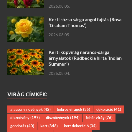
2026.08.05.
Kerti rózsa sárga angol fajták (Rosa
‘Graham Thomas’)
2026.08.05.
Kerti kúpvirág narancs-sárga
árnyalatok (Rudbeckia hirta ‘Indian
Summer’)
2026.08.04.
VIRÁG CÍMKÉK:
alacsony növények
(42)
bokros virágok
(35)
dekoráció
(41)
dísznövény
(197)
dísznövények
(194)
fehér virág
(76)
gondozás
(40)
kert
(346)
kert dekoráció
(34)