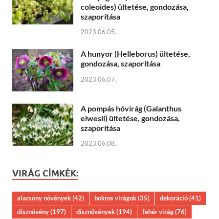
coleoides) ültetése, gondozása,
szaporítása
2023.06.05.
A hunyor (Helleborus) ültetése,
gondozása, szaporítása
2023.06.07.
A pompás hóvirág (Galanthus
elwesii) ültetése, gondozása,
szaporítása
2023.06.08.
VIRÁG CÍMKÉK:
alacsony növények
(42)
bokros virágok
(35)
dekoráció
(41)
dísznövény
(197)
dísznövények
(194)
fehér virág
(76)