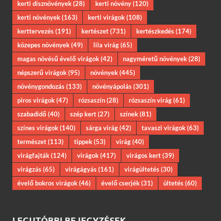
kerti dísznövények
(28)
kerti növény
(120)
kerti növények
(163)
kerti virágok
(108)
kerttervezés
(191)
kertészet
(731)
kertészkedés
(174)
közepes növények
(49)
lila virág
(65)
magas növésű évelő virágok
(42)
nagyméretű növények
(28)
népszerű virágok
(95)
növények
(445)
növénygondozás
(133)
növényápolás
(301)
piros virágok
(47)
rózsaszín
(28)
rózsaszín virág
(61)
szabadidő
(40)
szép kert
(27)
színek
(81)
színes virágok
(140)
sárga virág
(42)
tavaszi virágok
(63)
természet
(113)
tippek
(53)
virág
(40)
virágfajták
(124)
virágok
(417)
virágos kert
(39)
virágzás
(65)
virágágyás
(161)
virágültetés
(30)
évelő bokros virágok
(46)
évelő cserjék
(31)
ültetés
(60)
LEGUTÓBBI BEJEGYZÉSEK