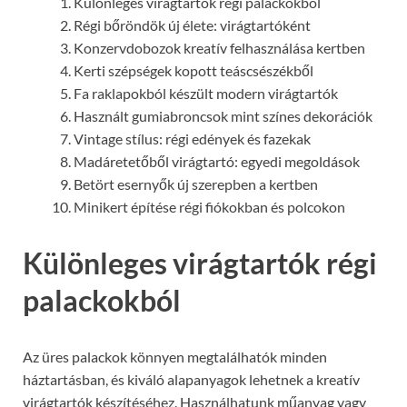
Különleges virágtartók régi palackokból
Régi bőröndök új élete: virágtartóként
Konzervdobozok kreatív felhasználása kertben
Kerti szépségek kopott teáscsészékből
Fa raklapokból készült modern virágtartók
Használt gumiabroncsok mint színes dekorációk
Vintage stílus: régi edények és fazekak
Madáretetőből virágtartó: egyedi megoldások
Betört esernyők új szerepben a kertben
Minikert építése régi fiókokban és polcokon
Különleges virágtartók régi
palackokból
Az üres palackok könnyen megtalálhatók minden
háztartásban, és kiváló alapanyagok lehetnek a kreatív
virágtartók készítéséhez. Használhatunk műanyag vagy