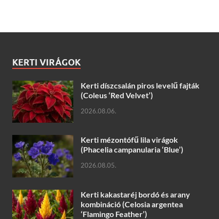
KERTI VIRÁGOK
Kerti díszcsalán piros levelű fajták
(Coleus ‘Red Velvet’)
2026.08.06.
Kerti mézontófű lila virágok
(Phacelia campanularia ‘Blue’)
2026.08.05.
Kerti kakastaréj bordó és arany
kombináció (Celosia argentea
‘Flamingo Feather’)