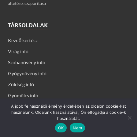
ültetése, szaporítása
TÁRSOLDALAK
Kezdő kertész
Virág infó
Szobanövény infó
Gyógynövény infó
Zöldség infó
Gyümölcs infó
A jobb felhasználói élmény érdekében az oldalon cookie-kat
használunk. Oldalunk használatával, Ön elfogadja a cookie-k
használatát.
Kerti virágok - Virág infók: Virág, virágok, évelők, örökzöldek,
OK
Nem
talajtakarók, balkon növények, szobanövények termesztése,
gondozása, ültetése, szaporítása