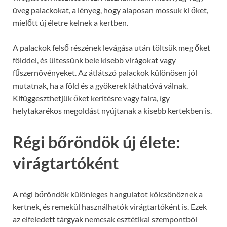
üveg palackokat, a lényeg, hogy alaposan mossuk ki őket,
mielőtt új életre kelnek a kertben.
A palackok felső részének levágása után töltsük meg őket
földdel, és ültessünk bele kisebb virágokat vagy
fűszernövényeket. Az átlátszó palackok különösen jól
mutatnak, ha a föld és a gyökerek láthatóvá válnak.
Kifüggeszthetjük őket kerítésre vagy falra, így
helytakarékos megoldást nyújtanak a kisebb kertekben is.
Régi bőröndök új élete:
virágtartóként
A régi bőröndök különleges hangulatot kölcsönöznek a
kertnek, és remekül használhatók virágtartóként is. Ezek
az elfeledett tárgyak nemcsak esztétikai szempontból