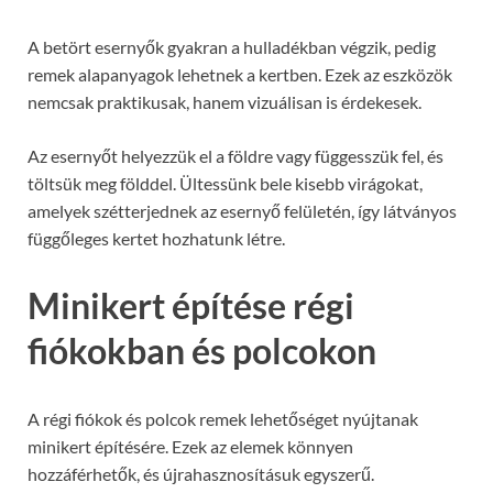
A betört esernyők gyakran a hulladékban végzik, pedig
remek alapanyagok lehetnek a kertben. Ezek az eszközök
nemcsak praktikusak, hanem vizuálisan is érdekesek.
Az esernyőt helyezzük el a földre vagy függesszük fel, és
töltsük meg földdel. Ültessünk bele kisebb virágokat,
amelyek szétterjednek az esernyő felületén, így látványos
függőleges kertet hozhatunk létre.
Minikert építése régi
fiókokban és polcokon
A régi fiókok és polcok remek lehetőséget nyújtanak
minikert építésére. Ezek az elemek könnyen
hozzáférhetők, és újrahasznosításuk egyszerű.