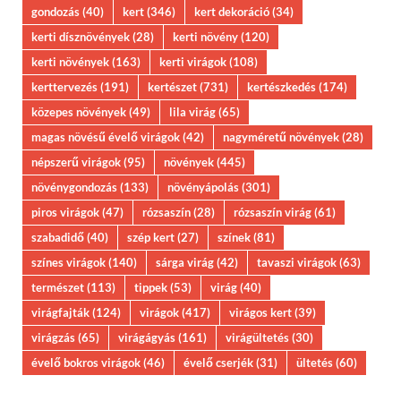
gondozás
(40)
kert
(346)
kert dekoráció
(34)
kerti dísznövények
(28)
kerti növény
(120)
kerti növények
(163)
kerti virágok
(108)
kerttervezés
(191)
kertészet
(731)
kertészkedés
(174)
közepes növények
(49)
lila virág
(65)
magas növésű évelő virágok
(42)
nagyméretű növények
(28)
népszerű virágok
(95)
növények
(445)
növénygondozás
(133)
növényápolás
(301)
piros virágok
(47)
rózsaszín
(28)
rózsaszín virág
(61)
szabadidő
(40)
szép kert
(27)
színek
(81)
színes virágok
(140)
sárga virág
(42)
tavaszi virágok
(63)
természet
(113)
tippek
(53)
virág
(40)
virágfajták
(124)
virágok
(417)
virágos kert
(39)
virágzás
(65)
virágágyás
(161)
virágültetés
(30)
évelő bokros virágok
(46)
évelő cserjék
(31)
ültetés
(60)