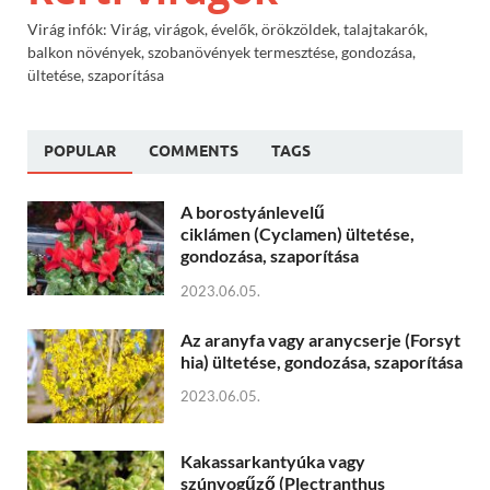
Virág infók: Virág, virágok, évelők, örökzöldek, talajtakarók,
balkon növények, szobanövények termesztése, gondozása,
ültetése, szaporítása
POPULAR
COMMENTS
TAGS
A borostyánlevelű
ciklámen (Cyclamen) ültetése,
gondozása, szaporítása
2023.06.05.
Az aranyfa vagy aranycserje (Forsyt
hia) ültetése, gondozása, szaporítása
2023.06.05.
Kakassarkantyúka vagy
szúnyogűző (Plectranthus