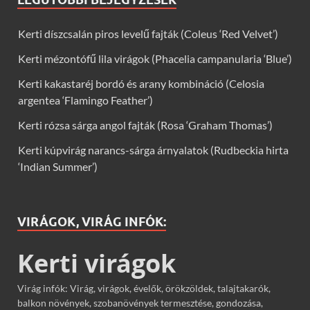
Kerti díszcsalán piros levelű fajták (Coleus ‘Red Velvet’)
Kerti mézontófű lila virágok (Phacelia campanularia ‘Blue’)
Kerti kakastaréj bordó és arany kombináció (Celosia
argentea ‘Flamingo Feather’)
Kerti rózsa sárga angol fajták (Rosa ‘Graham Thomas’)
Kerti kúpvirág narancs-sárga árnyalatok (Rudbeckia hirta
‘Indian Summer’)
VIRÁGOK, VIRÁG INFÓK:
Kerti virágok
Virág infók: Virág, virágok, évelők, örökzöldek, talajtakarók,
balkon növények, szobanövények termesztése, gondozása,