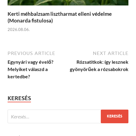
Kerti méhbalzsam lisztharmat elleni védelme
(Monarda fistulosa)
2026.08.06.
PREVIOUS ARTICLE
NEXT ARTICLE
Egynyári vagy évelő?
Rózsatitkok: így lesznek
Melyiket válaszd a
gyönyörűek a rózsabokrok
kertedbe?
KERESÉS