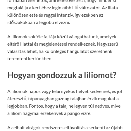
formában elérhetők, ami lehetővé teszi, hogy mindenki
megtalálja a kertjéhez leginkább illő változatot. Az illata
különösen este és reggel intenzív, így ezekben az
időszakokban a legjobb élvezni.
A liliomok sokféle fajtája közül válogathatunk, amelyek
eltérő illattal és megjelenéssel rendelkeznek. Nagyszerű
választás lehet, ha különleges hangulatot szeretnénk
teremteni kertünkben.
Hogyan gondozzuk a liliomot?
A liliomok napos vagy félárnyékos helyet kedvelnek, és jól
áteresztő, tápanyagban gazdag talajban érzik magukat a
legjobban. Fontos, hogy a talaj ne legyen túl nedves, mivel
a liliom hagymái érzékenyek a pangó vízre.
Az elhalt virágok rendszeres eltávolítása serkenti az újabb