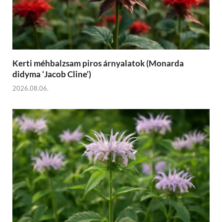
Kerti méhbalzsam piros árnyalatok (Monarda
didyma ‘Jacob Cline’)
2026.08.06.