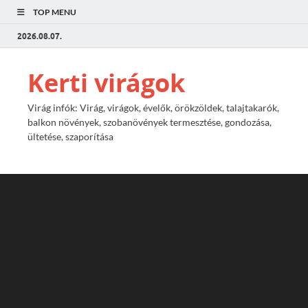
TOP MENU
2026.08.07.
Kerti virágok
Virág infók: Virág, virágok, évelők, örökzöldek, talajtakarók,
balkon növények, szobanövények termesztése, gondozása,
ültetése, szaporítása