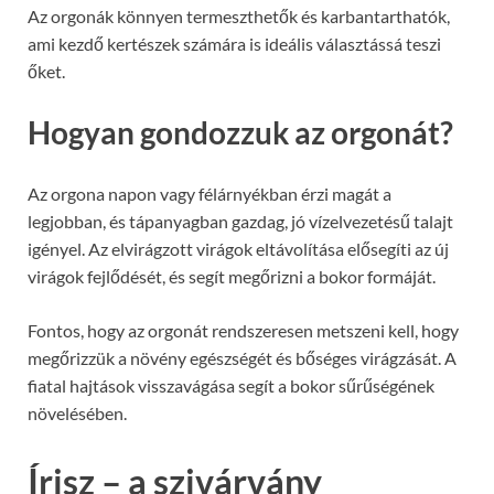
Az orgonák könnyen termeszthetők és karbantarthatók,
ami kezdő kertészek számára is ideális választássá teszi
őket.
Hogyan gondozzuk az orgonát?
Az orgona napon vagy félárnyékban érzi magát a
legjobban, és tápanyagban gazdag, jó vízelvezetésű talajt
igényel. Az elvirágzott virágok eltávolítása elősegíti az új
virágok fejlődését, és segít megőrizni a bokor formáját.
Fontos, hogy az orgonát rendszeresen metszeni kell, hogy
megőrizzük a növény egészségét és bőséges virágzását. A
fiatal hajtások visszavágása segít a bokor sűrűségének
növelésében.
Írisz – a szivárvány