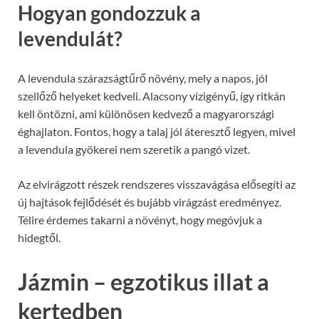
Hogyan gondozzuk a
levendulát?
A levendula szárazságtűrő növény, mely a napos, jól
szellőző helyeket kedveli. Alacsony vízigényű, így ritkán
kell öntözni, ami különösen kedvező a magyarországi
éghajlaton. Fontos, hogy a talaj jól áteresztő legyen, mivel
a levendula gyökerei nem szeretik a pangó vizet.
Az elvirágzott részek rendszeres visszavágása elősegíti az
új hajtások fejlődését és bujább virágzást eredményez.
Télire érdemes takarni a növényt, hogy megóvjuk a
hidegtől.
Jázmin – egzotikus illat a
kertedben