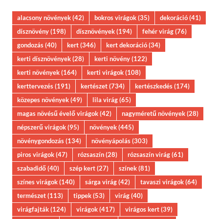
alacsony növények
(42)
bokros virágok
(35)
dekoráció
(41)
dísznövény
(198)
dísznövények
(194)
fehér virág
(76)
gondozás
(40)
kert
(346)
kert dekoráció
(34)
kerti dísznövények
(28)
kerti növény
(122)
kerti növények
(164)
kerti virágok
(108)
kerttervezés
(191)
kertészet
(734)
kertészkedés
(174)
közepes növények
(49)
lila virág
(65)
magas növésű évelő virágok
(42)
nagyméretű növények
(28)
népszerű virágok
(95)
növények
(445)
növénygondozás
(134)
növényápolás
(303)
piros virágok
(47)
rózsaszín
(28)
rózsaszín virág
(61)
szabadidő
(40)
szép kert
(27)
színek
(81)
színes virágok
(140)
sárga virág
(42)
tavaszi virágok
(64)
természet
(113)
tippek
(53)
virág
(40)
virágfajták
(124)
virágok
(417)
virágos kert
(39)