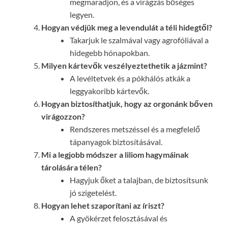
megmaradjon, és a virágzás bőséges
legyen.
Hogyan védjük meg a levendulát a téli hidegtől?
Takarjuk le szalmával vagy agrofóliával a
hidegebb hónapokban.
Milyen kártevők veszélyeztethetik a jázmint?
A levéltetvek és a pókhálós atkák a
leggyakoribb kártevők.
Hogyan biztosíthatjuk, hogy az orgonánk bőven
virágozzon?
Rendszeres metszéssel és a megfelelő
tápanyagok biztosításával.
Mi a legjobb módszer a liliom hagymáinak
tárolására télen?
Hagyjuk őket a talajban, de biztosítsunk
jó szigetelést.
Hogyan lehet szaporítani az íriszt?
A gyökérzet felosztásával és