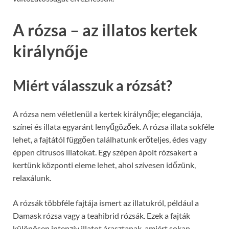
A rózsa – az illatos kertek
királynője
Miért válasszuk a rózsát?
A rózsa nem véletlenül a kertek királynője; eleganciája,
színei és illata egyaránt lenyűgözőek. A rózsa illata sokféle
lehet, a fajtától függően találhatunk erőteljes, édes vagy
éppen citrusos illatokat. Egy szépen ápolt rózsakert a
kertünk központi eleme lehet, ahol szívesen időzünk,
relaxálunk.
A rózsák többféle fajtája ismert az illatukról, például a
Damask rózsa vagy a teahibrid rózsák. Ezek a fajták
különösen intenzív illatot árasztanak, amiért sokan