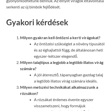
gyönyörködhetünk bennük. Az elnyílt virágok eltávolítása
serkenti az új bimbók fejlődését.
Gyakori kérdések
Milyen gyakran kell öntözni a kerti virágokat?
Az öntözési szükséglet a növény típusától
és az éghajlattól függ, de általánosan heti
egyszer-kétszer elegendő.
Milyen talajtípus a legjobb a legtöbb illatos virág
számára?
A jól áteresztő, tápanyagban gazdag talaj
a legtöbb illatos virág számára ideális.
Milyen metszési technikákat alkalmazzunk a
rózsákon?
A rózsákat érdemes évente egyszer
visszametszeni, hogy formájuk