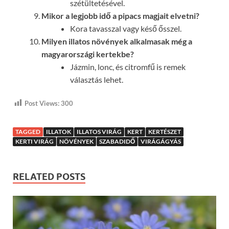
szétültetésével.
Mikor a legjobb idő a pipacs magjait elvetni?
Kora tavasszal vagy késő ősszel.
Milyen illatos növények alkalmasak még a
magyarországi kertekbe?
Jázmin, lonc, és citromfű is remek
választás lehet.
Post Views:
300
TAGGED
ILLATOK
ILLATOS VIRÁG
KERT
KERTÉSZET
KERTI VIRÁG
NÖVÉNYEK
SZABADIDŐ
VIRÁGÁGYÁS
RELATED POSTS