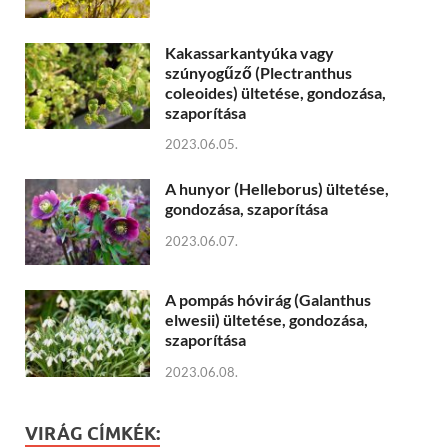
Kakassarkantyúka vagy
szúnyogűző (Plectranthus
coleoides) ültetése, gondozása,
szaporítása
2023.06.05.
A hunyor (Helleborus) ültetése,
gondozása, szaporítása
2023.06.07.
A pompás hóvirág (Galanthus
elwesii) ültetése, gondozása,
szaporítása
2023.06.08.
VIRÁG CÍMKÉK: