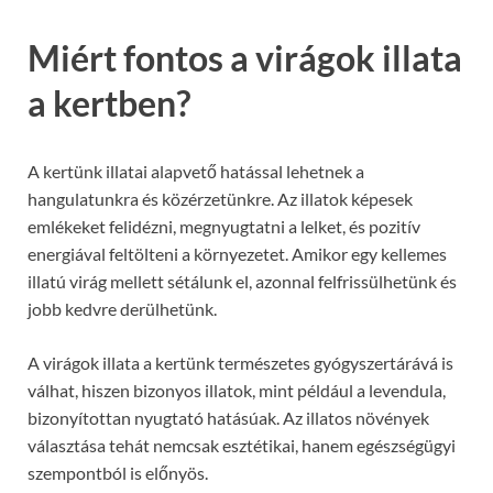
Miért fontos a virágok illata
a kertben?
A kertünk illatai alapvető hatással lehetnek a
hangulatunkra és közérzetünkre. Az illatok képesek
emlékeket felidézni, megnyugtatni a lelket, és pozitív
energiával feltölteni a környezetet. Amikor egy kellemes
illatú virág mellett sétálunk el, azonnal felfrissülhetünk és
jobb kedvre derülhetünk.
A virágok illata a kertünk természetes gyógyszertárává is
válhat, hiszen bizonyos illatok, mint például a levendula,
bizonyítottan nyugtató hatásúak. Az illatos növények
választása tehát nemcsak esztétikai, hanem egészségügyi
szempontból is előnyös.