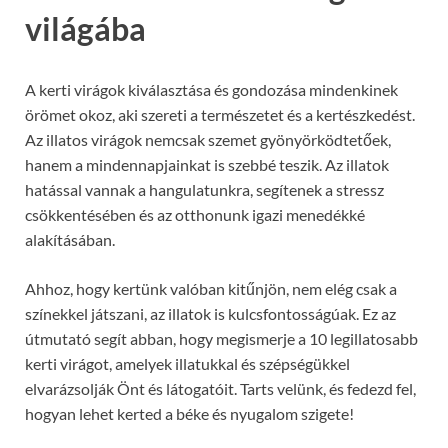
világába
A kerti virágok kiválasztása és gondozása mindenkinek
örömet okoz, aki szereti a természetet és a kertészkedést.
Az illatos virágok nemcsak szemet gyönyörködtetőek,
hanem a mindennapjainkat is szebbé teszik. Az illatok
hatással vannak a hangulatunkra, segítenek a stressz
csökkentésében és az otthonunk igazi menedékké
alakításában.
Ahhoz, hogy kertünk valóban kitűnjön, nem elég csak a
színekkel játszani, az illatok is kulcsfontosságúak. Ez az
útmutató segít abban, hogy megismerje a 10 legillatosabb
kerti virágot, amelyek illatukkal és szépségükkel
elvarázsolják Önt és látogatóit. Tarts velünk, és fedezd fel,
hogyan lehet kerted a béke és nyugalom szigete!