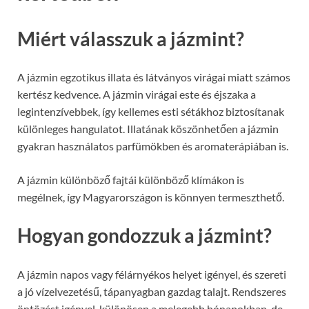
Miért válasszuk a jázmint?
A jázmin egzotikus illata és látványos virágai miatt számos
kertész kedvence. A jázmin virágai este és éjszaka a
legintenzívebbek, így kellemes esti sétákhoz biztosítanak
különleges hangulatot. Illatának köszönhetően a jázmin
gyakran használatos parfümökben és aromaterápiában is.
A jázmin különböző fajtái különböző klímákon is
megélnek, így Magyarországon is könnyen termeszthető.
Hogyan gondozzuk a jázmint?
A jázmin napos vagy félárnyékos helyet igényel, és szereti
a jó vízelvezetésű, tápanyagban gazdag talajt. Rendszeres
öntözést igényel, különösen a melegebb hónapokban, de