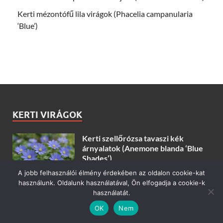
Kerti mézontófű lila virágok (Phacelia campanularia
‘Blue’)
KERTI VIRÁGOK
Kerti szellőrózsa tavaszi kék
árnyalatok (Anemone blanda ‘Blue
Shades’)
A jobb felhasználói élmény érdekében az oldalon cookie-kat
2026.08.07.
használunk. Oldalunk használatával, Ön elfogadja a cookie-k
használatát.
Kerti méhbalzsam piros árnyalatok
(Monarda didyma ‘Jacob Cline’)
OK
Nem
2026.08.06.