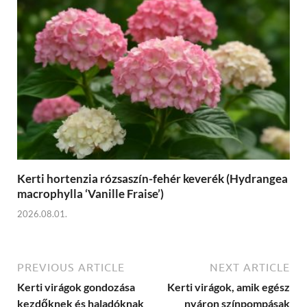
Kerti hortenzia rózsaszín-fehér keverék (Hydrangea
macrophylla ‘Vanille Fraise’)
2026.08.01.
PREVIOUS ARTICLE
NEXT ARTICLE
Kerti virágok gondozása
Kerti virágok, amik egész
kezdőknek és haladóknak
nyáron színpompásak