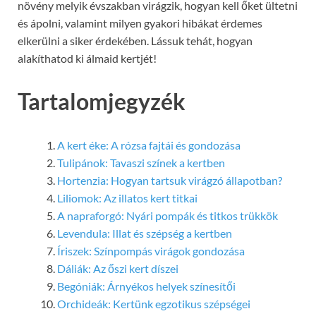
növény melyik évszakban virágzik, hogyan kell őket ültetni
és ápolni, valamint milyen gyakori hibákat érdemes
elkerülni a siker érdekében. Lássuk tehát, hogyan
alakíthatod ki álmaid kertjét!
Tartalomjegyzék
A kert éke: A rózsa fajtái és gondozása
Tulipánok: Tavaszi színek a kertben
Hortenzia: Hogyan tartsuk virágzó állapotban?
Liliomok: Az illatos kert titkai
A napraforgó: Nyári pompák és titkos trükkök
Levendula: Illat és szépség a kertben
Íriszek: Színpompás virágok gondozása
Dáliák: Az őszi kert díszei
Begóniák: Árnyékos helyek színesítői
Orchideák: Kertünk egzotikus szépségei