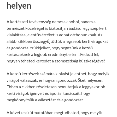
helyen
A kertészeti tevékenység nemcsak hobbi, hanem a
természet közelségét is biztosítja, ráadásul egy szép kert
kialakítása jelentős értéket is adhat otthonunknak. Az
alábbi cikkben összegyűjtöttük a legszebb kerti virágokat
és gondozási trükkjeiket, hogy segítsünk a kezdő
kertészeknek a legjobb eredményt elérni. Fedezd fel,
hogyan teheted kertedet a szomszédság büszkeségévé!
A kezdő kertészek számára kihívást jelenthet, hogy melyik
virágot válasszák, és hogyan gondozzák őket helyesen.
Ebben a cikkben részletesen bemutatjuk a leggyakoribb
kerti virágok igényeit és ápolási tanácsait, hogy
megkönnyítsük a választást és a gondozást.
A következő útmutatóban megtudhatod, hogy melyik