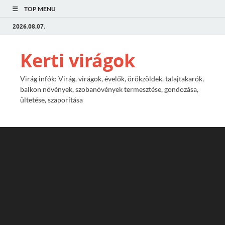
TOP MENU
2026.08.07.
Kerti virágok
Virág infók: Virág, virágok, évelők, örökzöldek, talajtakarók,
balkon növények, szobanövények termesztése, gondozása,
ültetése, szaporítása