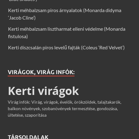
Kerti méhbalzsam piros árnyalatok (Monarda didyma
‘Jacob Cline’)
Kerti méhbalzsam lisztharmat elleni védelme (Monarda
fistulosa)
Kerti díszcsalán piros levelű fajták (Coleus ‘Red Velvet’)
VIRÁGOK, VIRÁG INFÓK:
Kerti virágok
Virág infók: Virág, virágok, évelők, örökzöldek, talajtakarók,
balkon növények, szobanövények termesztése, gondozása,
ültetése, szaporítása
TÁRSOLDALAK