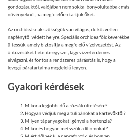
gondozásuktól, valójában nem sokkal bonyolultabbak más
növényeknél, ha megfelelően tartjuk őket.
Az orchideáknak szükségük van világos, de közvetlen
napfénytől védett helyre. Speciális orchidea földkeverékbe
ültessük, amely biztosítja a megfelelő vízelvezetést. Az
öntözésüket hetente egyszer, lágy vízzel érdemes
elvégezni, és fontos a rendszeres párásítás is, hogy a
levegő páratartalma megfelelő legyen.
Gyakori kérdések
Mikor a legjobb idő a rózsák ültetésére?
Hogyan védjük meg a tulipánokat a kártevőktől?
Milyen tápanyagokat igényel a hortenzia?
Mikor és hogyan metsszük a liliomokat?
Miért dőlnek ki a napraforgók, és hogyan