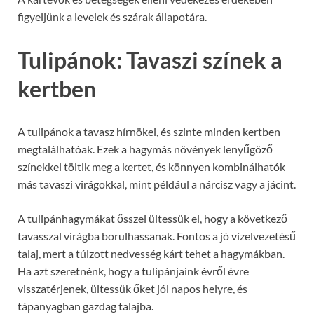
figyeljünk a levelek és szárak állapotára.
Tulipánok: Tavaszi színek a
kertben
A tulipánok a tavasz hírnökei, és szinte minden kertben
megtalálhatóak. Ezek a hagymás növények lenyűgöző
színekkel töltik meg a kertet, és könnyen kombinálhatók
más tavaszi virágokkal, mint például a nárcisz vagy a jácint.
A tulipánhagymákat ősszel ültessük el, hogy a következő
tavasszal virágba borulhassanak. Fontos a jó vízelvezetésű
talaj, mert a túlzott nedvesség kárt tehet a hagymákban.
Ha azt szeretnénk, hogy a tulipánjaink évről évre
visszatérjenek, ültessük őket jól napos helyre, és
tápanyagban gazdag talajba.