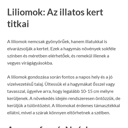
Liliomok: Az illatos kert
titkai
A liliomok nemcsak gyönyörűek, hanem illatukkal is
elvarázsolják a kertet. Ezek a hagymás növények sokféle
színben és méretben elérhetőek, és remekül illenek a
vegyes virágágyásokba.
A liliomok gondozása során fontos a napos hely és a jó
vízelvezetésű talaj. Ültessük el a hagymákat ősszel vagy
tavasszal, ügyelve arra, hogy legalább 10-15 cm mélyre
kerüljenek. A növekedés idején rendszeresen öntözzük, de
kerüljük a túlöntözést. A liliomokat érdemes támasztékkal
ellátni, mivel a szárak könnyen eltörhetnek a szélben.