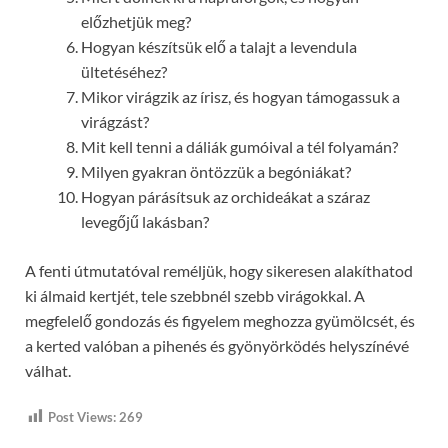
előzhetjük meg?
Hogyan készítsük elő a talajt a levendula
ültetéséhez?
Mikor virágzik az írisz, és hogyan támogassuk a
virágzást?
Mit kell tenni a dáliák gumóival a tél folyamán?
Milyen gyakran öntözzük a begóniákat?
Hogyan párásítsuk az orchideákat a száraz
levegőjű lakásban?
A fenti útmutatóval reméljük, hogy sikeresen alakíthatod
ki álmaid kertjét, tele szebbnél szebb virágokkal. A
megfelelő gondozás és figyelem meghozza gyümölcsét, és
a kerted valóban a pihenés és gyönyörködés helyszínévé
válhat.
Post Views:
269