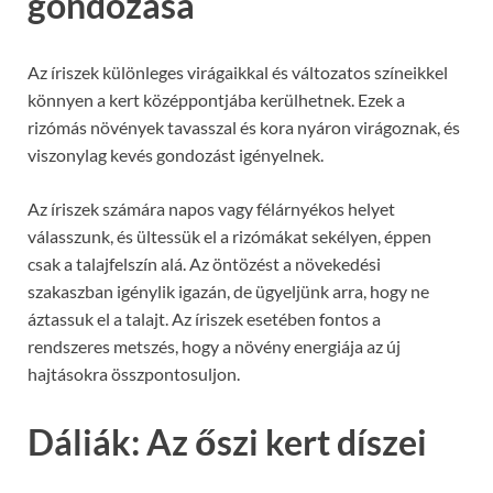
gondozása
Az íriszek különleges virágaikkal és változatos színeikkel
könnyen a kert középpontjába kerülhetnek. Ezek a
rizómás növények tavasszal és kora nyáron virágoznak, és
viszonylag kevés gondozást igényelnek.
Az íriszek számára napos vagy félárnyékos helyet
válasszunk, és ültessük el a rizómákat sekélyen, éppen
csak a talajfelszín alá. Az öntözést a növekedési
szakaszban igénylik igazán, de ügyeljünk arra, hogy ne
áztassuk el a talajt. Az íriszek esetében fontos a
rendszeres metszés, hogy a növény energiája az új
hajtásokra összpontosuljon.
Dáliák: Az őszi kert díszei