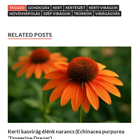
TAGGED
GONDOZÁS
KERT
KERTÉSZET
KERTI VIRÁGOK
NÖVÉNYÁPOLÁS
SZÉP VIRÁGOK
TRÜKKÖK
VIRÁGÁGYÁS
RELATED POSTS
Kerti kasvirág élénk narancs (Echinacea purpurea
‘Tangerine Dream’)