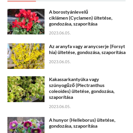
A borostyánlevelű
ciklámen (Cyclamen) ültetése,
gondozása, szaporítása
2023.06.05.
Az aranyfa vagy aranycserje (Forsyt
hia) ültetése, gondozása, szaporítása
2023.06.05.
Kakassarkantyúka vagy
szúnyogűző (Plectranthus
coleoides) ültetése, gondozása,
szaporítása
2023.06.05.
A hunyor (Helleborus) ültetése,
gondozása, szaporítása