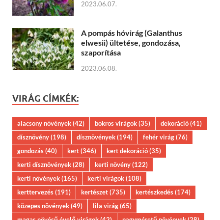
2023.06.07.
A pompás hóvirág (Galanthus
elwesii) ültetése, gondozása,
szaporítása
2023.06.08.
VIRÁG CÍMKÉK:
alacsony növények
(42)
bokros virágok
(35)
dekoráció
(41)
dísznövény
(198)
dísznövények
(194)
fehér virág
(76)
gondozás
(40)
kert
(346)
kert dekoráció
(35)
kerti dísznövények
(28)
kerti növény
(122)
kerti növények
(165)
kerti virágok
(108)
kerttervezés
(191)
kertészet
(735)
kertészkedés
(174)
közepes növények
(49)
lila virág
(65)
magas növésű évelő virágok
(42)
nagyméretű növények
(28)