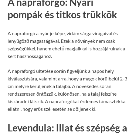
A napraforgó: Nyári
pompák és titkos trükkök
A napraforgó a nyár jelképe, vidám sárga virágaival és
lenyűgöző magasságával. Ezek a növények nem csak
szépségükkel, hanem ehető magjaikkal is hozzájárulnak a
kert hasznosságához.
A napraforgó ültetése során figyeljünk a napos hely
kiválasztására, valamint arra, hogy a magok körülbelül 2-3
cm mélyre kerüljenek a talajba. A növekedés során
rendszeresen öntözzük, különösen, ha a talaj felszíne
kiszáradni látszik. A napraforgókat érdemes támasztékkal
ellátni, hogy erős szél esetén se dőljenek ki.
Levendula: Illat és szépség a