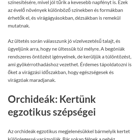
színesítésére, mivel jól tűrik a kevesebb napfényt is. Ezek
az évelő növények különböző színekben és formákban
érhetők el, és virágágyásokban, dézsákban is remekül
mutatnak.
Az ültetés során válasszunk jó vízelvezetésű talajt, és
ügyeljünk arra, hogy ne ültessük túl mélyre. A begóniák
rendszeres öntözést igényelnek, de kerüljük a túlöntözést,
ami gyökérrothadáshoz vezethet. Érdemes tápoldatozni is
őket a virágzási időszakban, hogy egészségesek és
virágzóak maradjanak.
Orchideák: Kertünk
egzotikus szépségei
Az orchideák egzotikus megjelenésükkel bármelyik kertet
különlegessé varázsolják. Bár sokan félnek a nehéz