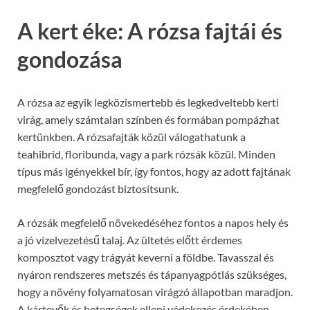
A kert éke: A rózsa fajtái és
gondozása
A rózsa az egyik legközismertebb és legkedveltebb kerti
virág, amely számtalan színben és formában pompázhat
kertünkben. A rózsafajták közül válogathatunk a
teahibrid, floribunda, vagy a park rózsák közül. Minden
típus más igényekkel bír, így fontos, hogy az adott fajtának
megfelelő gondozást biztosítsunk.
A rózsák megfelelő növekedéséhez fontos a napos hely és
a jó vízelvezetésű talaj. Az ültetés előtt érdemes
komposztot vagy trágyát keverni a földbe. Tavasszal és
nyáron rendszeres metszés és tápanyagpótlás szükséges,
hogy a növény folyamatosan virágzó állapotban maradjon.
A kártevők és betegségek elleni védekezés érdekében