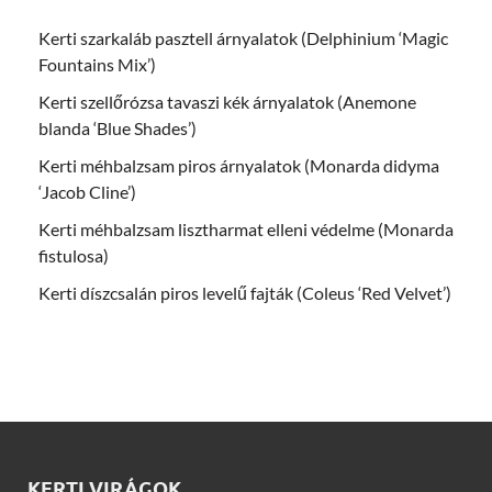
Kerti szarkaláb pasztell árnyalatok (Delphinium ‘Magic
Fountains Mix’)
Kerti szellőrózsa tavaszi kék árnyalatok (Anemone
blanda ‘Blue Shades’)
Kerti méhbalzsam piros árnyalatok (Monarda didyma
‘Jacob Cline’)
Kerti méhbalzsam lisztharmat elleni védelme (Monarda
fistulosa)
Kerti díszcsalán piros levelű fajták (Coleus ‘Red Velvet’)
KERTI VIRÁGOK