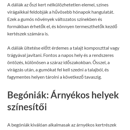
A dáliák az őszi kert nélkülözhetetlen elemei, színes
virágaikkal feldobják a hűvösebb hónapok hangulatát.
Ezek a gumós növények változatos színekben és
formákban érhetők el, és könnyen termeszthetők kezdő
kertészek számára is.
A dáliák ültetése előtt érdemes a talajt komposzttal vagy
trágyával javítani. Fontos a napos hely és a rendszeres
öntözés, különösen a száraz időszakokban. Ősszel, a
virágzás után, a gumókat fel kell szedni a talajból, és
fagymentes helyen tárolni a következő tavaszig.
Begóniák: Árnyékos helyek
színesítői
A begóniák kiválóan alkalmasak az árnyékos kertrészek