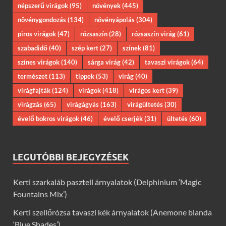
népszerű virágok
(95)
növények
(445)
növénygondozás
(134)
növényápolás
(304)
piros virágok
(47)
rózsaszín
(28)
rózsaszín virág
(61)
szabadidő
(40)
szép kert
(27)
színek
(81)
színes virágok
(140)
sárga virág
(42)
tavaszi virágok
(64)
természet
(113)
tippek
(53)
virág
(40)
virágfajták
(124)
virágok
(418)
virágos kert
(39)
virágzás
(65)
virágágyás
(163)
virágültetés
(30)
évelő bokros virágok
(46)
évelő cserjék
(31)
ültetés
(60)
LEGUTÓBBI BEJEGYZÉSEK
Kerti szarkaláb pasztell árnyalatok (Delphinium ‘Magic
Fountains Mix’)
Kerti szellőrózsa tavaszi kék árnyalatok (Anemone blanda
‘Blue Shades’)