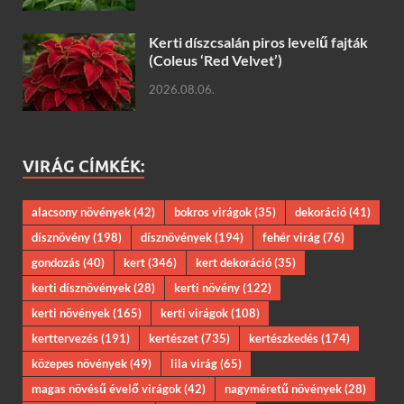
Kerti díszcsalán piros levelű fajták
(Coleus ‘Red Velvet’)
2026.08.06.
VIRÁG CÍMKÉK:
alacsony növények
(42)
bokros virágok
(35)
dekoráció
(41)
dísznövény
(198)
dísznövények
(194)
fehér virág
(76)
gondozás
(40)
kert
(346)
kert dekoráció
(35)
kerti dísznövények
(28)
kerti növény
(122)
kerti növények
(165)
kerti virágok
(108)
kerttervezés
(191)
kertészet
(735)
kertészkedés
(174)
közepes növények
(49)
lila virág
(65)
magas növésű évelő virágok
(42)
nagyméretű növények
(28)