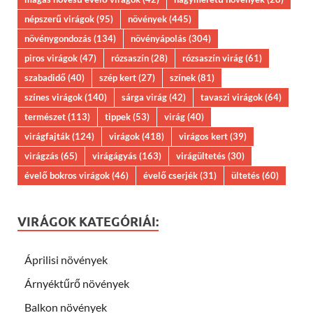
népszerű virágok
(95)
növények
(445)
növénygondozás
(134)
növényápolás
(304)
piros virágok
(47)
rózsaszín
(28)
rózsaszín virág
(61)
szabadidő
(40)
szép kert
(27)
színek
(81)
színes virágok
(140)
sárga virág
(42)
tavaszi virágok
(64)
természet
(113)
tippek
(53)
virág
(40)
virágfajták
(124)
virágok
(418)
virágos kert
(39)
virágzás
(65)
virágágyás
(163)
virágültetés
(30)
évelő bokros virágok
(46)
évelő cserjék
(31)
ültetés
(60)
VIRÁGOK KATEGÓRIÁI:
Áprilisi növények
Árnyéktűrő növények
Balkon növények