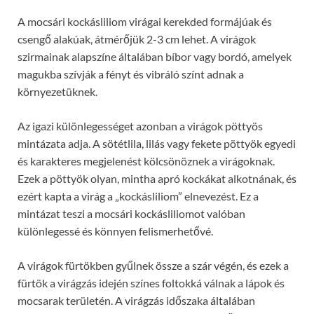
A mocsári kockásliliom virágai kerekded formájúak és
csengő alakúak, átmérőjük 2-3 cm lehet. A virágok
szirmainak alapszíne általában bíbor vagy bordó, amelyek
magukba szívják a fényt és vibráló színt adnak a
környezetüknek.
Az igazi különlegességet azonban a virágok pöttyös
mintázata adja. A sötétlila, lilás vagy fekete pöttyök egyedi
és karakteres megjelenést kölcsönöznek a virágoknak.
Ezek a pöttyök olyan, mintha apró kockákat alkotnának, és
ezért kapta a virág a „kockásliliom” elnevezést. Ez a
mintázat teszi a mocsári kockásliliomot valóban
különlegessé és könnyen felismerhetővé.
A virágok fürtökben gyűlnek össze a szár végén, és ezek a
fürtök a virágzás idején színes foltokká válnak a lápok és
mocsarak területén. A virágzás időszaka általában