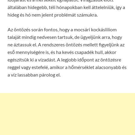
általában hidegebb, téli hónapokban kell áttelelniük, így a
hideg és hó nem jelent problémát számukra.
Az öntözés során fontos, hogy a mocsári kockásliliom
talaját mindig nedvesen tartsuk, de ügyeljünk arra, hogy
ne áztassuk el. A rendszeres öntözés mellett figyeljünk az
eső mennyiségére is, és ha kevés csapadék hull, akkor
egészítsük ki a vízadást. A legjobb időpont az öntözésre
reggel vagy estefelé, amikor a hőmérséklet alacsonyabb és
a víz lassabban párolog el.