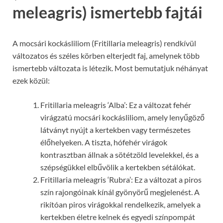
meleagris) ismertebb fajtái
A mocsári kockásliliom (Fritillaria meleagris) rendkívül
változatos és széles körben elterjedt faj, amelynek több
ismertebb változata is létezik. Most bemutatjuk néhányat
ezek közül:
Fritillaria meleagris ‘Alba’: Ez a változat fehér
virágzatú mocsári kockásliliom, amely lenyűgöző
látványt nyújt a kertekben vagy természetes
élőhelyeken. A tiszta, hófehér virágok
kontrasztban állnak a sötétzöld levelekkel, és a
szépségükkel elbűvölik a kertekben sétálókat.
Fritillaria meleagris ‘Rubra’: Ez a változat a piros
szín rajongóinak kínál gyönyörű megjelenést. A
rikítóan piros virágokkal rendelkezik, amelyek a
kertekben életre kelnek és egyedi színpompát