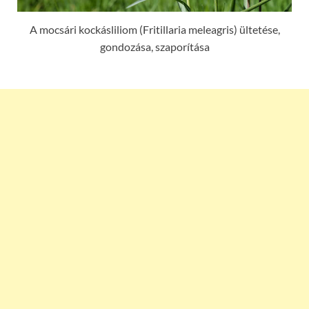
A mocsári kockásliliom (Fritillaria meleagris) ültetése,
gondozása, szaporítása