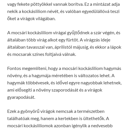
vagy fekete pöttyökkel vannak borítva. Ez a mintázat adja
nekik a kockásliliom névét, és valóban egyedülállóvá teszi
őket a virágok világában.
A mocsári kockásliliom virágai gyűjtődnek a szár végén, és
általában több virág alkot egy fürtöt. A virágzás ideje
általában tavasszal van, áprilistól májusig, és ekkor a lápok
és mocsarak színes foltjaivá válnak.
Fontos megemlíteni, hogy a mocsári kockásliliom hagymás
növény, és a hagymája méretében is változatos lehet. A
hagymák többévesek, és idővel egyre nagyobbak lehetnek,
ami elősegíti a növény szaporodását és a virágok
gyarapodását.
Ezek a gyönyörű virágok nemcsak a természetben
találhatóak meg, hanem a kertekben is ültethetők. A
mocsári kockásliliomok azonban igénylik a nedvesebb