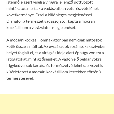
istennője azért viseli a virágra jellemző pöttyözött
mintázatot, mert az a vadászatban vett részvételének
következménye. Ezzel a különleges megjelenéssel
Dianától, a természet vadászójától, kapta a mocsári
kockásliliom a varázslatos megjelenését.
A mocsári kockásliliomnak azonban nem csak mítoszok
kötik össze a múlttal. Az évszázadok során sokak szívében
helyet foglalt el, és a virágzás ideje alatt éppúgy vonzza a
látogatókat, mint az őseinket. A vadon élő példányokra
irigykedve, sok kertész és természetvédelmi szervezet is
kísérletezett a mocsári kockásliliom kertekben történő
termesztésével.