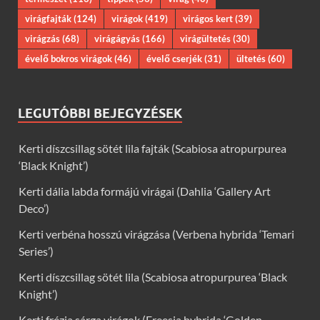
virágfajták
(124)
virágok
(419)
virágos kert
(39)
virágzás
(68)
virágágyás
(166)
virágültetés
(30)
évelő bokros virágok
(46)
évelő cserjék
(31)
ültetés
(60)
LEGUTÓBBI BEJEGYZÉSEK
Kerti díszcsillag sötét lila fajták (Scabiosa atropurpurea
‘Black Knight’)
Kerti dália labda formájú virágai (Dahlia ‘Gallery Art
Deco’)
Kerti verbéna hosszú virágzása (Verbena hybrida ‘Temari
Series’)
Kerti díszcsillag sötét lila (Scabiosa atropurpurea ‘Black
Knight’)
Kerti frézia sárga virágok (Freesia hybrida ‘Golden