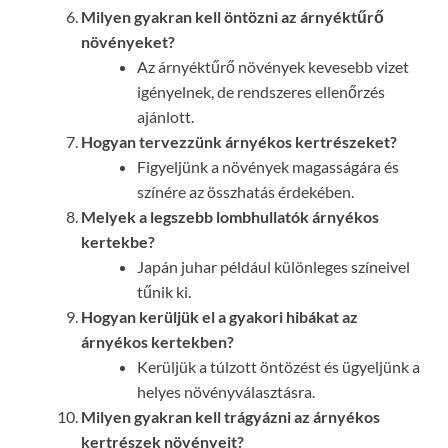
Milyen gyakran kell öntözni az árnyéktűrő
növényeket?
Az árnyéktűrő növények kevesebb vizet
igényelnek, de rendszeres ellenőrzés
ajánlott.
Hogyan tervezzünk árnyékos kertrészeket?
Figyeljünk a növények magasságára és
színére az összhatás érdekében.
Melyek a legszebb lombhullatók árnyékos
kertekbe?
Japán juhar például különleges színeivel
tűnik ki.
Hogyan kerüljük el a gyakori hibákat az
árnyékos kertekben?
Kerüljük a túlzott öntözést és ügyeljünk a
helyes növényválasztásra.
Milyen gyakran kell trágyázni az árnyékos
kertrészek növényeit?