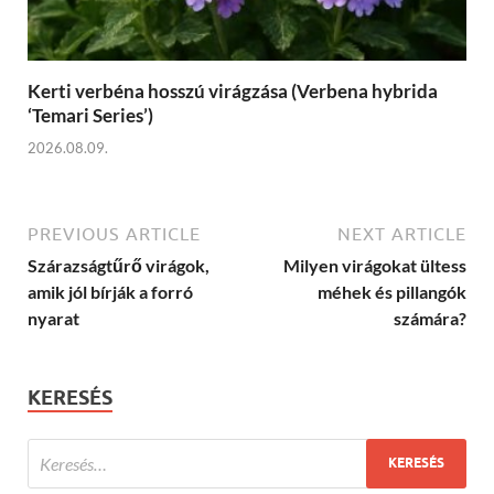
Kerti verbéna hosszú virágzása (Verbena hybrida
‘Temari Series’)
2026.08.09.
PREVIOUS ARTICLE
NEXT ARTICLE
Szárazságtűrő virágok,
Milyen virágokat ültess
amik jól bírják a forró
méhek és pillangók
nyarat
számára?
KERESÉS