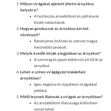
Milyen virágokat ajánlott ültetni árnyékos
helyekre?
A hortenzia, árnyékliliom és páfrányok
kiváló választások.
Hogyan gondozzuk az árnyékos kertek
növényeit?
Rendszeres öntözés és szerves trágya
használata javasolt.
Melyik évelők bírják a legjobban az árnyékot?
A szívvirág és japán kökörcsin jól tűrik az
árnyékot.
Lehet-e színes virágágyást kialakítani
árnyékban?
Igen, begónia és impatiens virágokkal
például.
Mitől lesznek illatosak a virágok az árnyékban?
Az árnyékliliom illatossága különösen
vonzó lehet.