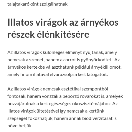
talajtakaróként szolgálhatnak.
Illatos virágok az árnyékos
részek élénkítésére
Az illatos virágok különleges élményt nyújtanak, amely
nemcsak a szemet, hanem az orrot is gyönyörködteti. Az
árnyékos kertekbe választhatunk például árnyékliliomot,
amely finom illatával elvarázsolja a kert látogatóit.
Az illatos virágok nemcsak esztétikai szempontból
fontosak, hanem vonzzák a beporzó rovarokat is, amelyek
hozzájárulnak a kert egészséges ökoszisztémájához. Az
illatos virágok ültetésével így nemcsak a kertünk
szépségét fokozhatjuk, hanem annak biodiverzitását is
növelhetjük.