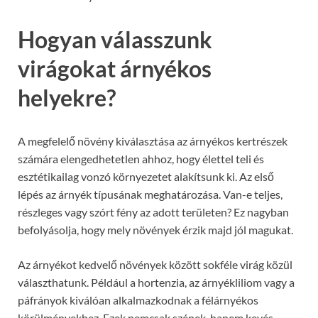
Hogyan válasszunk
virágokat árnyékos
helyekre?
A megfelelő növény kiválasztása az árnyékos kertrészek
számára elengedhetetlen ahhoz, hogy élettel teli és
esztétikailag vonzó környezetet alakítsunk ki. Az első
lépés az árnyék típusának meghatározása. Van-e teljes,
részleges vagy szórt fény az adott területen? Ez nagyban
befolyásolja, hogy mely növények érzik majd jól magukat.
Az árnyékot kedvelő növények között sokféle virág közül
választhatunk. Például a hortenzia, az árnyékliliom vagy a
páfrányok kiválóan alkalmazkodnak a félárnyékos
körülményekhez. Ezek nemcsak szépek, hanem kevés