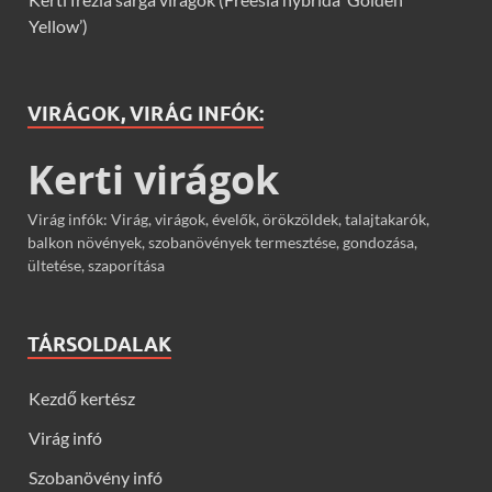
Yellow’)
VIRÁGOK, VIRÁG INFÓK:
Kerti virágok
Virág infók: Virág, virágok, évelők, örökzöldek, talajtakarók,
balkon növények, szobanövények termesztése, gondozása,
ültetése, szaporítása
TÁRSOLDALAK
Kezdő kertész
Virág infó
Szobanövény infó