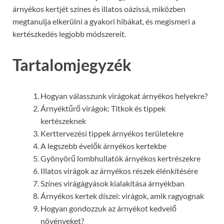
árnyékos kertjét színes és illatos oázissá, miközben
megtanulja elkerülni a gyakori hibákat, és megismeri a
kertészkedés legjobb módszereit.
Tartalomjegyzék
Hogyan válasszunk virágokat árnyékos helyekre?
Árnyéktűrő virágok: Titkok és tippek
kertészeknek
Kerttervezési tippek árnyékos területekre
A legszebb évelők árnyékos kertekbe
Gyönyörű lombhullatók árnyékos kertrészekre
Illatos virágok az árnyékos részek élénkítésére
Színes virágágyások kialakítása árnyékban
Árnyékos kertek díszei: virágok, amik ragyognak
Hogyan gondozzuk az árnyékot kedvelő
növényeket?