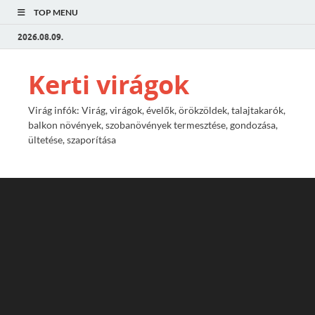
TOP MENU
2026.08.09.
Kerti virágok
Virág infók: Virág, virágok, évelők, örökzöldek, talajtakarók,
balkon növények, szobanövények termesztése, gondozása,
ültetése, szaporítása