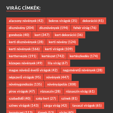
VIRÁG CÍMKÉK:
alacsony növények
(42)
bokros virágok
(35)
dekoráció
(41)
dísznövény
(204)
dísznövények
(194)
fehér virág
(76)
gondozás
(40)
kert
(347)
kert dekoráció
(36)
kerti dísznövények
(28)
kerti növény
(124)
kerti növények
(166)
kerti virágok
(109)
kerttervezés
(191)
kertészet
(742)
kertészkedés
(174)
közepes növények
(49)
lila virág
(67)
magas növésű évelő virágok
(42)
nagyméretű növények
(28)
népszerű virágok
(95)
növények
(447)
növénygondozás
(135)
növényápolás
(308)
piros virágok
(47)
rózsaszín
(28)
rózsaszín virág
(61)
szabadidő
(40)
szép kert
(27)
színek
(81)
színes virágok
(143)
sárga virág
(42)
tavaszi virágok
(65)
természet
(113)
tippek
(53)
virág
(40)