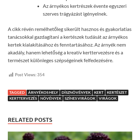
Az árnyékos kertrészek évente egyszeri
szerves trágyázást igényelnek.
A cikk révén remélhetőleg sikerült hasznos és gyakorlatias
tanácsokkal gazdagítani a kertészek tudását az árnyékos
kertek kialakításához és fenntartásához. Az árnyék nem
akadály, hanem lehetőség a kreatív kerttervezésre és a
természet különleges szépségeinek felfedezésére.
Post Views:
354
TAGGED
ÁRNYÉKOS HELY
DÍSZNÖVÉNYEK
KERT
KERTÉSZET
KERTTERVEZÉS
NÖVÉNYEK
SZÍNES VIRÁGOK
VIRÁGOK
RELATED POSTS