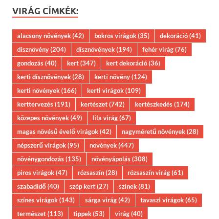
VIRÁG CÍMKÉK:
alacsony növények
(42)
bokros virágok
(35)
dekoráció
(41)
dísznövény
(204)
dísznövények
(194)
fehér virág
(76)
gondozás
(40)
kert
(347)
kert dekoráció
(36)
kerti dísznövények
(28)
kerti növény
(124)
kerti növények
(166)
kerti virágok
(109)
kerttervezés
(191)
kertészet
(742)
kertészkedés
(174)
közepes növények
(49)
lila virág
(67)
magas növésű évelő virágok
(42)
nagyméretű növények
(28)
népszerű virágok
(95)
növények
(447)
növénygondozás
(135)
növényápolás
(308)
piros virágok
(47)
rózsaszín
(28)
rózsaszín virág
(61)
szabadidő
(40)
szép kert
(27)
színek
(81)
színes virágok
(143)
sárga virág
(42)
tavaszi virágok
(65)
természet
(113)
tippek
(53)
virág
(40)