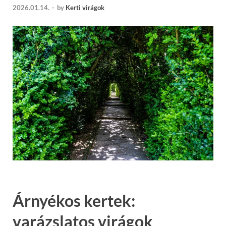
2026.01.14.
-
by
Kerti virágok
Árnyékos kertek:
varázslatos virágok