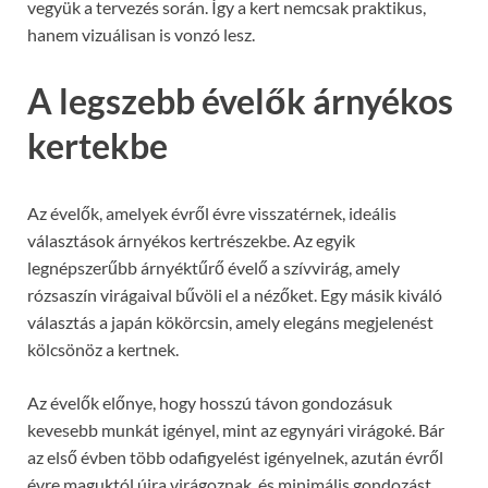
vegyük a tervezés során. Így a kert nemcsak praktikus,
hanem vizuálisan is vonzó lesz.
A legszebb évelők árnyékos
kertekbe
Az évelők, amelyek évről évre visszatérnek, ideális
választások árnyékos kertrészekbe. Az egyik
legnépszerűbb árnyéktűrő évelő a szívvirág, amely
rózsaszín virágaival bűvöli el a nézőket. Egy másik kiváló
választás a japán kökörcsin, amely elegáns megjelenést
kölcsönöz a kertnek.
Az évelők előnye, hogy hosszú távon gondozásuk
kevesebb munkát igényel, mint az egynyári virágoké. Bár
az első évben több odafigyelést igényelnek, azután évről
évre maguktól újra virágoznak, és minimális gondozást