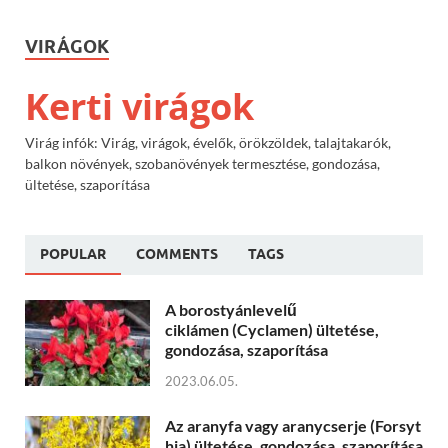
VIRÁGOK
Kerti virágok
Virág infók: Virág, virágok, évelők, örökzöldek, talajtakarók,
balkon növények, szobanövények termesztése, gondozása,
ültetése, szaporítása
POPULAR
COMMENTS
TAGS
A borostyánlevelű
ciklámen (Cyclamen) ültetése,
gondozása, szaporítása
2023.06.05.
Az aranyfa vagy aranycserje (Forsyt
hia) ültetése, gondozása, szaporítása