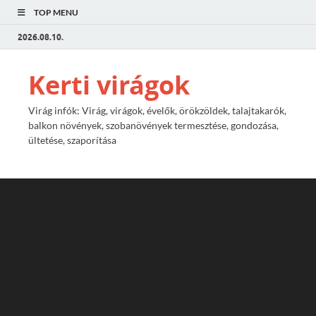
TOP MENU
2026.08.10.
Kerti virágok
Virág infók: Virág, virágok, évelők, örökzöldek, talajtakarók,
balkon növények, szobanövények termesztése, gondozása,
ültetése, szaporítása