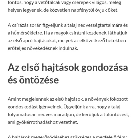
fontos, hogy a vetőtálcák vagy cserepek világos, meleg
helyen legyenek, de közvetlen napfénytől óvjuk őket.
A csírázás során figyeljünk a talaj nedvességtartalmára és
a hőmérsékletre. Ha a magok csírázni kezdenek, láthatjuk
az első apró hajtásokat, melyek az elkövetkező hetekben
erőteljes növekedésnek indulnak.
Az első hajtások gondozása
és öntözése
Amint megjelennek az első hajtások, a növények fokozott
gondoskodást igényelnek. Ügyeljünk arra, hogy a talaj
folyamatosan nedves maradjon, de kerüljük a túlöntözést,
ami gyökérrothadáshoz vezethet.
A hajtások megerősödéséhez szükséges a megfelelő fény