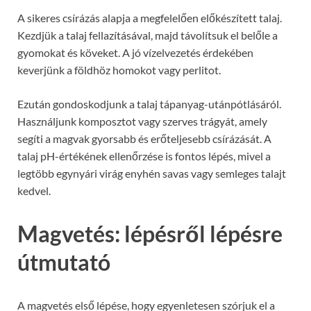
A sikeres csírázás alapja a megfelelően előkészített talaj.
Kezdjük a talaj fellazításával, majd távolítsuk el belőle a
gyomokat és köveket. A jó vízelvezetés érdekében
keverjünk a földhöz homokot vagy perlitot.
Ezután gondoskodjunk a talaj tápanyag-utánpótlásáról.
Használjunk komposztot vagy szerves trágyát, amely
segíti a magvak gyorsabb és erőteljesebb csírázását. A
talaj pH-értékének ellenőrzése is fontos lépés, mivel a
legtöbb egynyári virág enyhén savas vagy semleges talajt
kedvel.
Magvetés: lépésről lépésre
útmutató
A magvetés első lépése, hogy egyenletesen szórjuk el a