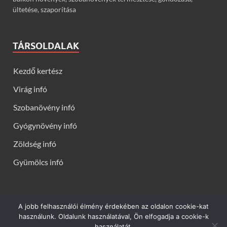
ültetése, szaporítása
TÁRSOLDALAK
Kezdő kertész
Virág infó
Szobanövény infó
Gyógynövény infó
Zöldség infó
Gyümölcs infó
A jobb felhasználói élmény érdekében az oldalon cookie-kat
Kerti virágok - Virág infók: Virág, virágok, évelők, örökzöldek,
használunk. Oldalunk használatával, Ön elfogadja a cookie-k
talajtakarók, balkon növények, szobanövények termesztése,
használatát.