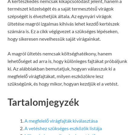
A kertészkedés nemcsak kikapcsolódást jelent, hanem a
természet közelségét és a saját termesztésű virágok
szépségét is élvezhetjük általa. Az egynyári virágok
ültetése magról izgalmas kihívás lehet kezdő kertészek
számára is. Ez a cikk végigvezet a szükséges lépéseken,
hogy sikeresen nevelhessük saját virágainkat.
A magról ültetés nemcsak költséghatékony, hanem
lehetőséget ad arra is, hogy különleges fajtákat próbáljunk
ki. Az alábbiakban bemutatjuk, hogyan válasszuk ki a
megfelelő virágfajtákat, milyen eszközökre lesz
szükségünk, és hogy mikor, hogyan kezdjük el a vetést.
Tartalomjegyzék
A megfelelő virágfajták kiválasztása
A vetéshez szükséges eszközök listája