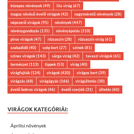
közepes növények
(49)
lila virág
(67)
magas növésű évelő virágok
(42)
nagyméretű növények
(28)
népszerű virágok
(95)
növények
(447)
növénygondozás
(135)
növényápolás
(310)
piros virágok
(47)
rózsaszín
(28)
rózsaszín virág
(61)
szabadidő
(40)
szép kert
(27)
színek
(81)
színes virágok
(143)
sárga virág
(42)
tavaszi virágok
(65)
természet
(113)
tippek
(53)
virág
(40)
virágfajták
(124)
virágok
(420)
virágos kert
(39)
virágzás
(68)
virágágyás
(166)
virágültetés
(30)
évelő bokros virágok
(46)
évelő cserjék
(31)
ültetés
(60)
VIRÁGOK KATEGÓRIÁI:
Áprilisi növények