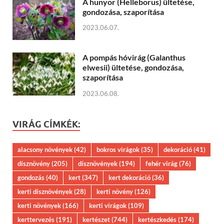
A hunyor (Helleborus) ültetése,
gondozása, szaporítása
2023.06.07.
A pompás hóvirág (Galanthus
elwesii) ültetése, gondozása,
szaporítása
2023.06.08.
VIRÁG CÍMKÉK:
alacsony növények
(42)
bokros virágok
(35)
dekoráció
(41)
dísznövény
(205)
dísznövények
(194)
fehér virág
(76)
gondozás
(40)
kert
(347)
kert dekoráció
(36)
kerti dísznövények
(28)
kerti növény
(126)
kerti növények
(166)
kerti virágok
(109)
kerttervezés
(191)
kertészet
(744)
kertészkedés
(174)