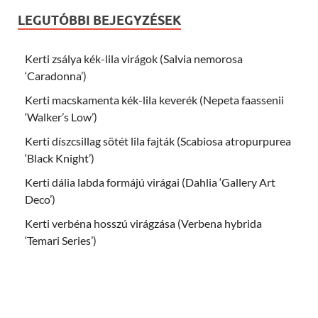
LEGUTÓBBI BEJEGYZÉSEK
Kerti zsálya kék-lila virágok (Salvia nemorosa
‘Caradonna’)
Kerti macskamenta kék-lila keverék (Nepeta faassenii
‘Walker’s Low’)
Kerti díszcsillag sötét lila fajták (Scabiosa atropurpurea
‘Black Knight’)
Kerti dália labda formájú virágai (Dahlia ‘Gallery Art
Deco’)
Kerti verbéna hosszú virágzása (Verbena hybrida
‘Temari Series’)