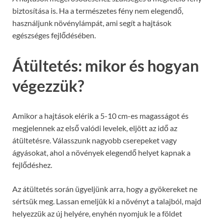
biztosítása is. Ha a természetes fény nem elegendő,
használjunk növénylámpát, ami segít a hajtások
egészséges fejlődésében.
Átültetés: mikor és hogyan
végezzük?
Amikor a hajtások elérik a 5-10 cm-es magasságot és
megjelennek az első valódi levelek, eljött az idő az
átültetésre. Válasszunk nagyobb cserepeket vagy
ágyásokat, ahol a növények elegendő helyet kapnak a
fejlődéshez.
Az átültetés során ügyeljünk arra, hogy a gyökereket ne
sértsük meg. Lassan emeljük ki a növényt a talajból, majd
helyezzük az új helyére, enyhén nyomjuk le a földet