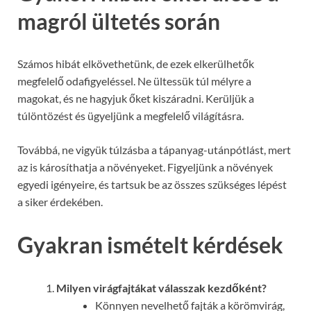
magról ültetés során
Számos hibát elkövethetünk, de ezek elkerülhetők
megfelelő odafigyeléssel. Ne ültessük túl mélyre a
magokat, és ne hagyjuk őket kiszáradni. Kerüljük a
túlöntözést és ügyeljünk a megfelelő világításra.
Továbbá, ne vigyük túlzásba a tápanyag-utánpótlást, mert
az is károsíthatja a növényeket. Figyeljünk a növények
egyedi igényeire, és tartsuk be az összes szükséges lépést
a siker érdekében.
Gyakran ismételt kérdések
Milyen virágfajtákat válasszak kezdőként?
Könnyen nevelhető fajták a körömvirág,