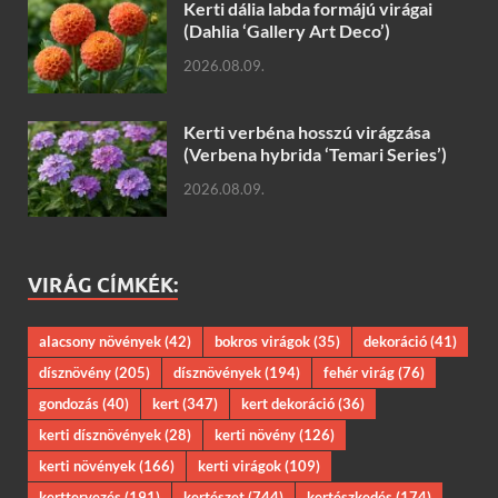
Kerti dália labda formájú virágai
(Dahlia ‘Gallery Art Deco’)
2026.08.09.
Kerti verbéna hosszú virágzása
(Verbena hybrida ‘Temari Series’)
2026.08.09.
VIRÁG CÍMKÉK:
alacsony növények
(42)
bokros virágok
(35)
dekoráció
(41)
dísznövény
(205)
dísznövények
(194)
fehér virág
(76)
gondozás
(40)
kert
(347)
kert dekoráció
(36)
kerti dísznövények
(28)
kerti növény
(126)
kerti növények
(166)
kerti virágok
(109)
kerttervezés
(191)
kertészet
(744)
kertészkedés
(174)