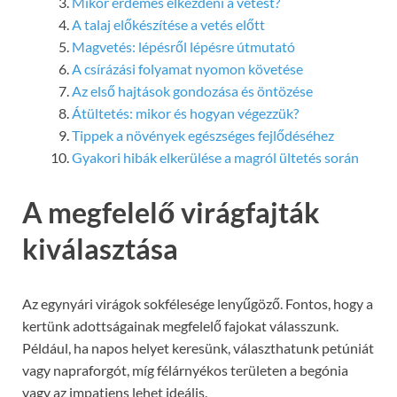
Mikor érdemes elkezdeni a vetést?
A talaj előkészítése a vetés előtt
Magvetés: lépésről lépésre útmutató
A csírázási folyamat nyomon követése
Az első hajtások gondozása és öntözése
Átültetés: mikor és hogyan végezzük?
Tippek a növények egészséges fejlődéséhez
Gyakori hibák elkerülése a magról ültetés során
A megfelelő virágfajták
kiválasztása
Az egynyári virágok sokfélesége lenyűgöző. Fontos, hogy a
kertünk adottságainak megfelelő fajokat válasszunk.
Például, ha napos helyet keresünk, választhatunk petúniát
vagy napraforgót, míg félárnyékos területen a begónia
vagy az impatiens lehet ideális.