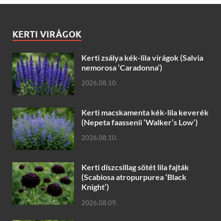
KERTI VIRÁGOK
Kerti zsálya kék-lila virágok (Salvia
nemorosa ‘Caradonna’)
2026.08.10.
Kerti macskamenta kék-lila keverék
(Nepeta faassenii ‘Walker’s Low’)
2026.08.10.
Kerti díszcsillag sötét lila fajták
(Scabiosa atropurpurea ‘Black
Knight’)
2026.08.09.