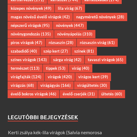
közepes növények
(49)
lila virág
(67)
magas növésű évelő virágok
(42)
nagyméretű növények
(28)
népszerű virágok
(95)
növények
(447)
növénygondozás
(135)
növényápolás
(310)
piros virágok
(47)
rózsaszín
(28)
rózsaszín virág
(61)
szabadidő
(40)
szép kert
(27)
színek
(81)
színes virágok
(143)
sárga virág
(42)
tavaszi virágok
(65)
természet
(113)
tippek
(53)
virág
(40)
virágfajták
(124)
virágok
(420)
virágos kert
(39)
virágzás
(68)
virágágyás
(166)
virágültetés
(30)
évelő bokros virágok
(46)
évelő cserjék
(31)
ültetés
(60)
LEGUTÓBBI BEJEGYZÉSEK
Kerti zsálya kék-lila virágok (Salvia nemorosa