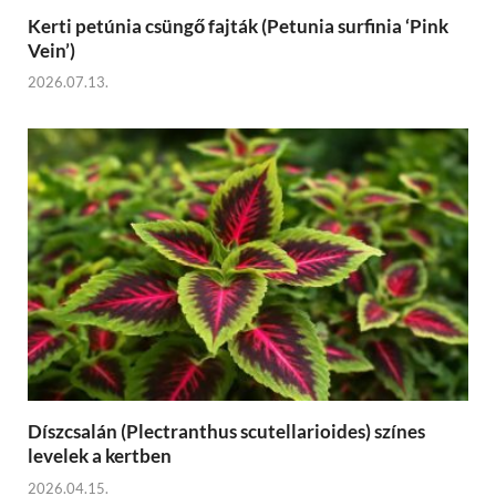
Kerti petúnia csüngő fajták (Petunia surfinia ‘Pink
Vein’)
2026.07.13.
Díszcsalán (Plectranthus scutellarioides) színes
levelek a kertben
2026.04.15.