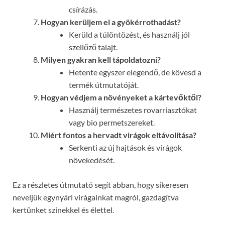
csírázás.
Hogyan kerüljem el a gyökérrothadást?
Kerüld a túlöntözést, és használj jól
szellőző talajt.
Milyen gyakran kell tápoldatozni?
Hetente egyszer elegendő, de kövesd a
termék útmutatóját.
Hogyan védjem a növényeket a kártevőktől?
Használj természetes rovarriasztókat
vagy bio permetszereket.
Miért fontos a hervadt virágok eltávolítása?
Serkenti az új hajtások és virágok
növekedését.
Ez a részletes útmutató segít abban, hogy sikeresen
neveljük egynyári virágainkat magról, gazdagítva
kertünket színekkel és élettel.