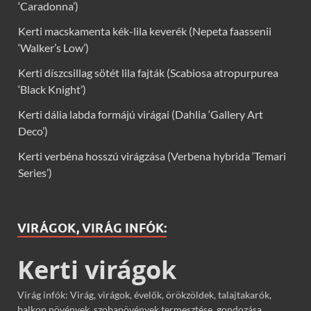
‘Caradonna’)
Kerti macskamenta kék-lila keverék (Nepeta faassenii
‘Walker’s Low’)
Kerti díszcsillag sötét lila fajták (Scabiosa atropurpurea
‘Black Knight’)
Kerti dália labda formájú virágai (Dahlia ‘Gallery Art
Deco’)
Kerti verbéna hosszú virágzása (Verbena hybrida ‘Temari
Series’)
VIRÁGOK, VIRÁG INFÓK:
Kerti virágok
Virág infók: Virág, virágok, évelők, örökzöldek, talajtakarók,
balkon növények, szobanövények termesztése, gondozása,