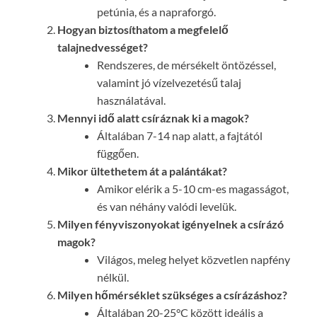
petúnia, és a napraforgó.
Hogyan biztosíthatom a megfelelő
talajnedvességet?
Rendszeres, de mérsékelt öntözéssel,
valamint jó vízelvezetésű talaj
használatával.
Mennyi idő alatt csíráznak ki a magok?
Általában 7-14 nap alatt, a fajtától
függően.
Mikor ültethetem át a palántákat?
Amikor elérik a 5-10 cm-es magasságot,
és van néhány valódi levelük.
Milyen fényviszonyokat igényelnek a csírázó
magok?
Világos, meleg helyet közvetlen napfény
nélkül.
Milyen hőmérséklet szükséges a csírázáshoz?
Általában 20-25°C között ideális a