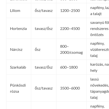
napfény, la
Liliom
ősz/tavasz
1200–2500
a talajt
savanyú föl
Hortenzia
tavasz/ősz
2200–4500
rendszeres
öntözés
napfény,
800–
Nárcisz
ősz
vízátereszt
2000/csomag
talaj
karózás, n
Szarkaláb
tavasz/ősz
600–1800
hely
lassú
Pünkösdi
növekedés,
ősz/tavasz
3500–6000
rózsa
tápanyagd
talaj
napfény,