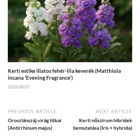
Kerti estike illatos fehér-lila keverék (Matthiola
incana ‘Evening Fragrance’)
2026.08.07.
PREVIOUS ARTICLE
NEXT ARTICLE
Oroszlánszáj virág titkai
Kerti nőszirom hibridek
(Antirrhinum majus)
bemutatása (Iris × hybrida)