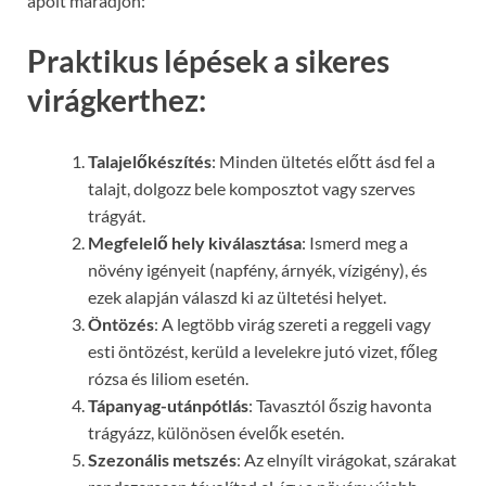
ápolt maradjon:
Praktikus lépések a sikeres
virágkerthez:
Talajelőkészítés
: Minden ültetés előtt ásd fel a
talajt, dolgozz bele komposztot vagy szerves
trágyát.
Megfelelő hely kiválasztása
: Ismerd meg a
növény igényeit (napfény, árnyék, vízigény), és
ezek alapján válaszd ki az ültetési helyet.
Öntözés
: A legtöbb virág szereti a reggeli vagy
esti öntözést, kerüld a levelekre jutó vizet, főleg
rózsa és liliom esetén.
Tápanyag-utánpótlás
: Tavasztól őszig havonta
trágyázz, különösen évelők esetén.
Szezonális metszés
: Az elnyílt virágokat, szárakat