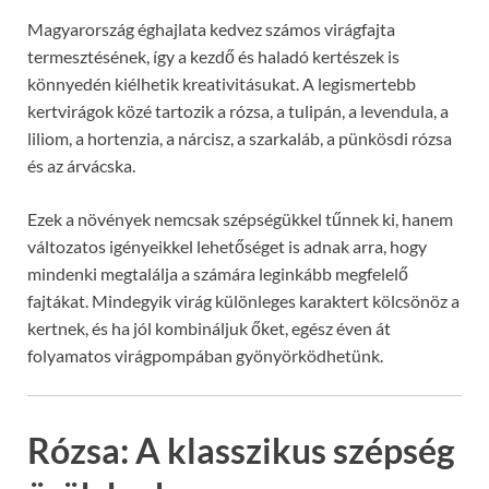
Magyarország éghajlata kedvez számos virágfajta
termesztésének, így a kezdő és haladó kertészek is
könnyedén kiélhetik kreativitásukat. A legismertebb
kertvirágok közé tartozik a rózsa, a tulipán, a levendula, a
liliom, a hortenzia, a nárcisz, a szarkaláb, a pünkösdi rózsa
és az árvácska.
Ezek a növények nemcsak szépségükkel tűnnek ki, hanem
változatos igényeikkel lehetőséget is adnak arra, hogy
mindenki megtalálja a számára leginkább megfelelő
fajtákat. Mindegyik virág különleges karaktert kölcsönöz a
kertnek, és ha jól kombináljuk őket, egész éven át
folyamatos virágpompában gyönyörködhetünk.
Rózsa: A klasszikus szépség