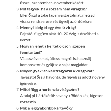
ősszel, szeptember–november között.
Mit tegyek, ha a rózsám nem virágzik?
Ellenőrizd a talaj tápanyagtartalmát, metszd
vissza rendszeresen és ügyelj az öntözésre.
Mennyi ideig él egy évelő virág?
Fajtától függően akár 10–20 évig is díszítheti a
kertet.
Hogyan lehet a kertet olcsón, szépen
fenntartani?
Válassz évelőket, ültess magról is, használj
komposztot és gyűjtsd a saját magjaidat.
Milyen gyakran kell trágyázni a virágokat?
Tavasztól őszig havonta, de figyelj az adott növény
igényeire.
Mitől függ a hortenzia virágszíne?
A talaj pH-értékétől: savanyú földön kék, lúgoson
rózsaszín.
Mik a leggyakoribb kártevők?