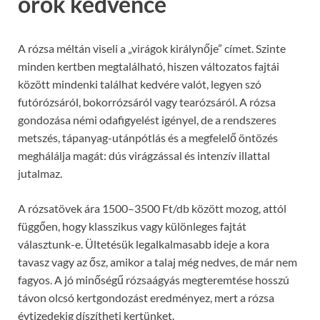
örök kedvence
A rózsa méltán viseli a „virágok királynője” címet. Szinte
minden kertben megtalálható, hiszen változatos fajtái
között mindenki találhat kedvére valót, legyen szó
futórózsáról, bokorrózsáról vagy tearózsáról. A rózsa
gondozása némi odafigyelést igényel, de a rendszeres
metszés, tápanyag-utánpótlás és a megfelelő öntözés
meghálálja magát: dús virágzással és intenzív illattal
jutalmaz.
A rózsatövek ára 1500–3500 Ft/db között mozog, attól
függően, hogy klasszikus vagy különleges fajtát
választunk-e. Ültetésük legalkalmasabb ideje a kora
tavasz vagy az ősz, amikor a talaj még nedves, de már nem
fagyos. A jó minőségű rózsaágyás megteremtése hosszú
távon olcsó kertgondozást eredményez, mert a rózsa
évtizedekig díszítheti kertünket.