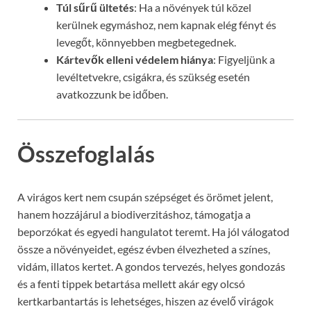
Túl sűrű ültetés
: Ha a növények túl közel
kerülnek egymáshoz, nem kapnak elég fényt és
levegőt, könnyebben megbetegednek.
Kártevők elleni védelem hiánya
: Figyeljünk a
levéltetvekre, csigákra, és szükség esetén
avatkozzunk be időben.
Összefoglalás
A virágos kert nem csupán szépséget és örömet jelent,
hanem hozzájárul a biodiverzitáshoz, támogatja a
beporzókat és egyedi hangulatot teremt. Ha jól válogatod
össze a növényeidet, egész évben élvezheted a színes,
vidám, illatos kertet. A gondos tervezés, helyes gondozás
és a fenti tippek betartása mellett akár egy olcsó
kertkarbantartás is lehetséges, hiszen az évelő virágok