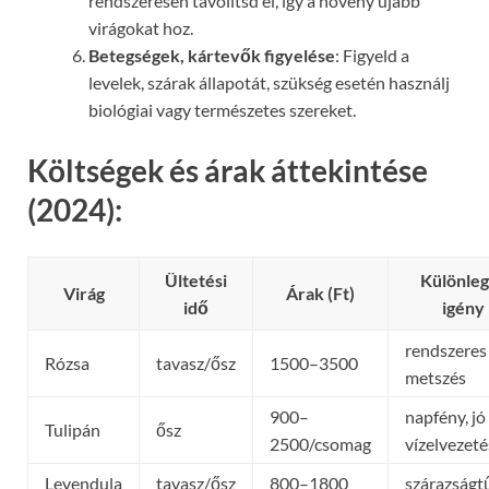
rendszeresen távolítsd el, így a növény újabb
virágokat hoz.
Betegségek, kártevők figyelése
: Figyeld a
levelek, szárak állapotát, szükség esetén használj
biológiai vagy természetes szereket.
Költségek és árak áttekintése
(2024):
Ültetési
Különleg
Virág
Árak (Ft)
idő
igény
rendszeres
Rózsa
tavasz/ősz
1500–3500
metszés
900–
napfény, jó
Tulipán
ősz
2500/csomag
vízelvezeté
Levendula
tavasz/ősz
800–1800
szárazságt