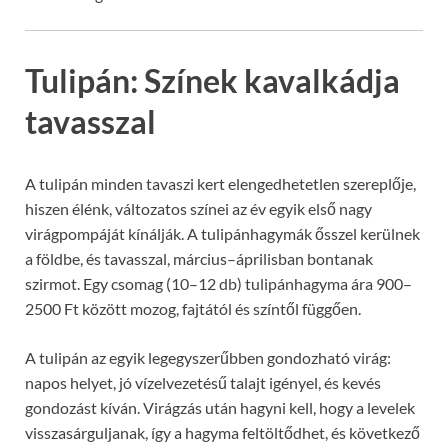
Tulipán: Színek kavalkádja
tavasszal
A tulipán minden tavaszi kert elengedhetetlen szereplője,
hiszen élénk, változatos színei az év egyik első nagy
virágpompáját kínálják. A tulipánhagymák ősszel kerülnek
a földbe, és tavasszal, március–áprilisban bontanak
szirmot. Egy csomag (10–12 db) tulipánhagyma ára 900–
2500 Ft között mozog, fajtától és színtől függően.
A tulipán az egyik legegyszerűbben gondozható virág:
napos helyet, jó vízelvezetésű talajt igényel, és kevés
gondozást kíván. Virágzás után hagyni kell, hogy a levelek
visszasárguljanak, így a hagyma feltöltődhet, és következő