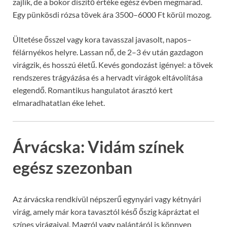
zajlik, de a bokor díszítő értéke egész évben megmarad.
Egy pünkösdi rózsa tövek ára 3500–6000 Ft körül mozog.
Ültetése ősszel vagy kora tavasszal javasolt, napos–
félárnyékos helyre. Lassan nő, de 2–3 év után gazdagon
virágzik, és hosszú életű. Kevés gondozást igényel: a tövek
rendszeres trágyázása és a hervadt virágok eltávolítása
elegendő. Romantikus hangulatot árasztó kert
elmaradhatatlan éke lehet.
Árvácska: Vidám színek
egész szezonban
Az árvácska rendkívül népszerű egynyári vagy kétnyári
virág, amely már kora tavasztól késő őszig kápráztat el
színes virágaival. Magról vagy palántáról is könnyen