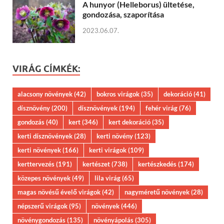
A hunyor (Helleborus) ültetése,
gondozása, szaporítása
2023.06.07.
VIRÁG CÍMKÉK:
alacsony növények
(42)
bokros virágok
(35)
dekoráció
(41)
dísznövény
(200)
dísznövények
(194)
fehér virág
(76)
gondozás
(40)
kert
(346)
kert dekoráció
(35)
kerti dísznövények
(28)
kerti növény
(123)
kerti növények
(166)
kerti virágok
(109)
kerttervezés
(191)
kertészet
(738)
kertészkedés
(174)
közepes növények
(49)
lila virág
(65)
magas növésű évelő virágok
(42)
nagyméretű növények
(28)
népszerű virágok
(95)
növények
(446)
növénygondozás
(135)
növényápolás
(305)