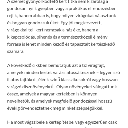
A szemet gyönyörködtető kert titka nem kizárólag a
gondosan nyírt gyepben vagy a praktikus elrendezésben
rejlik, hanem abban is, hogy milyen virágokat választunk
és hogyan gondozzuk őket. Egy jól megtervezett,
virágokkal teli kert nemcsak a ház éke, hanem a
kikapcsolódás, pihenés és a természetközeli élmény
forrása is lehet minden kezdő és tapasztalt kertészkedő
számára.
A következő cikkben bemutatjuk azt a tíz virágfajt,
amelyek minden kertet varázslatossá tesznek – legyen szó
illatos fajtákról, élénk színű klasszikusokról vagy hosszan
virágzó dísznövényekről. Olyan növényeket válogattunk
össze, amelyek a magyar kertekben is könnyen
nevelhetők, és amelyek megfelelő gondozással hosszú
évekig örvendeztetnek meg minket szépségükkel.
Ha most vágsz bele a kertépítésbe, vagy egyszerűen csak