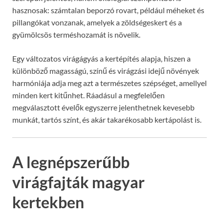
hasznosak: számtalan beporzó rovart, például méheket és
pillangókat vonzanak, amelyek a zöldségeskert és a
gyümölcsös terméshozamát is növelik.
Egy változatos virágágyás a kertépítés alapja, hiszen a
különböző magasságú, színű és virágzási idejű növények
harmóniája adja meg azt a természetes szépséget, amellyel
minden kert kitűnhet. Ráadásul a megfelelően
megválasztott évelők egyszerre jelenthetnek kevesebb
munkát, tartós színt, és akár takarékosabb kertápolást is.
A legnépszerűbb
virágfajták magyar
kertekben