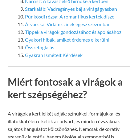
Nárcisz: A tavasz első hírnöke a kertben
Szarkaláb: Vadregényes báj a virágágyásban
Pünkösdi rózsa: A romantikus kertek dísze
Árvácska: Vidám színek egész szezonban
Tippek a virágok gondozásához és ápolásához
Gyakori hibák, amiket érdemes elkerülni
Összefoglalás
Gyakran Ismételt Kérdések
Miért fontosak a virágok a
kert szépségéhez?
A virágok a kert lelkét adják: színükkel, formájukkal és
illatukkal életre keltik az udvart, és minden évszaknak
sajátos hangulatot kölcsönöznek. Nemcsak dekoratív
szerepük jelentős, hanem ökológiai szempontból is