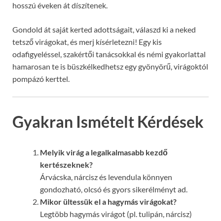
hosszú éveken át díszítenek.
Gondold át saját kerted adottságait, válaszd ki a neked
tetsző virágokat, és merj kísérletezni! Egy kis
odafigyeléssel, szakértői tanácsokkal és némi gyakorlattal
hamarosan te is büszkélkedhetsz egy gyönyörű, virágoktól
pompázó kerttel.
Gyakran Ismételt Kérdések
Melyik virág a legalkalmasabb kezdő
kertészeknek?
Árvácska, nárcisz és levendula könnyen
gondozható, olcsó és gyors sikerélményt ad.
Mikor ültessük el a hagymás virágokat?
Legtöbb hagymás virágot (pl. tulipán, nárcisz)