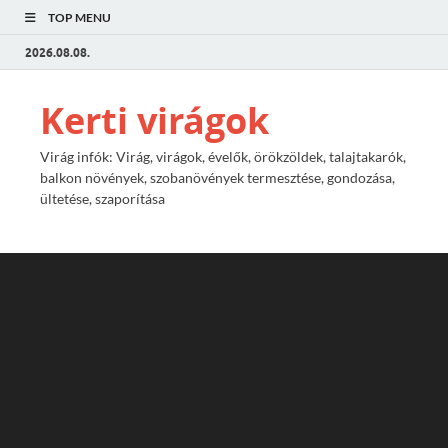
TOP MENU
2026.08.08.
Kerti virágok
Virág infók: Virág, virágok, évelők, örökzöldek, talajtakarók,
balkon növények, szobanövények termesztése, gondozása,
ültetése, szaporítása