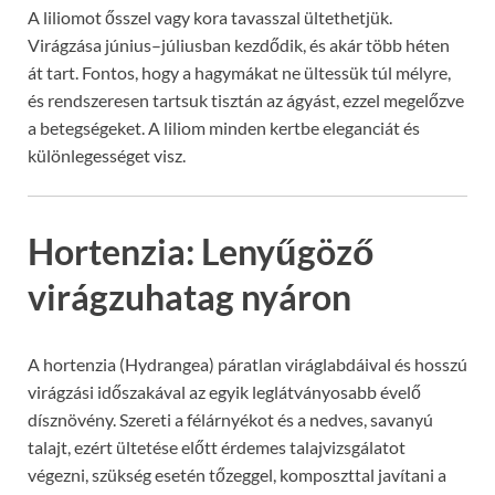
A liliomot ősszel vagy kora tavasszal ültethetjük.
Virágzása június–júliusban kezdődik, és akár több héten
át tart. Fontos, hogy a hagymákat ne ültessük túl mélyre,
és rendszeresen tartsuk tisztán az ágyást, ezzel megelőzve
a betegségeket. A liliom minden kertbe eleganciát és
különlegességet visz.
Hortenzia: Lenyűgöző
virágzuhatag nyáron
A hortenzia (Hydrangea) páratlan viráglabdáival és hosszú
virágzási időszakával az egyik leglátványosabb évelő
dísznövény. Szereti a félárnyékot és a nedves, savanyú
talajt, ezért ültetése előtt érdemes talajvizsgálatot
végezni, szükség esetén tőzeggel, komposzttal javítani a