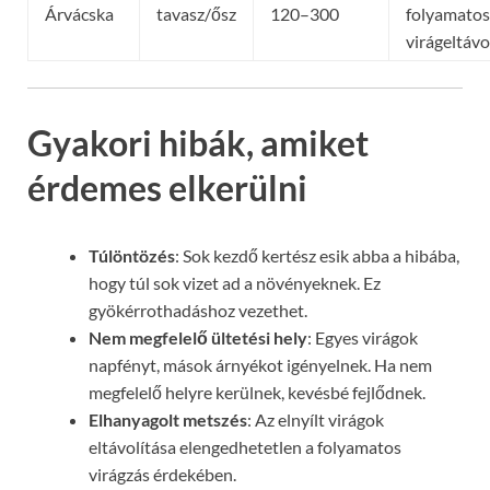
Árvácska
tavasz/ősz
120–300
folyamatos
virágeltávo
Gyakori hibák, amiket
érdemes elkerülni
Túlöntözés
: Sok kezdő kertész esik abba a hibába,
hogy túl sok vizet ad a növényeknek. Ez
gyökérrothadáshoz vezethet.
Nem megfelelő ültetési hely
: Egyes virágok
napfényt, mások árnyékot igényelnek. Ha nem
megfelelő helyre kerülnek, kevésbé fejlődnek.
Elhanyagolt metszés
: Az elnyílt virágok
eltávolítása elengedhetetlen a folyamatos
virágzás érdekében.