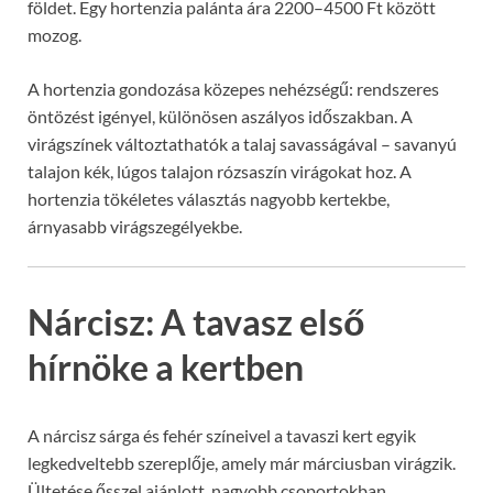
földet. Egy hortenzia palánta ára 2200–4500 Ft között
mozog.
A hortenzia gondozása közepes nehézségű: rendszeres
öntözést igényel, különösen aszályos időszakban. A
virágszínek változtathatók a talaj savasságával – savanyú
talajon kék, lúgos talajon rózsaszín virágokat hoz. A
hortenzia tökéletes választás nagyobb kertekbe,
árnyasabb virágszegélyekbe.
Nárcisz: A tavasz első
hírnöke a kertben
A nárcisz sárga és fehér színeivel a tavaszi kert egyik
legkedveltebb szereplője, amely már márciusban virágzik.
Ültetése ősszel ajánlott, nagyobb csoportokban