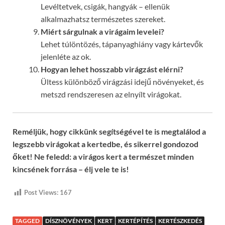
Levéltetvek, csigák, hangyák – ellenük
alkalmazhatsz természetes szereket.
Miért sárgulnak a virágaim levelei?
Lehet túlöntözés, tápanyaghiány vagy kártevők
jelenléte az ok.
Hogyan lehet hosszabb virágzást elérni?
Ültess különböző virágzási idejű növényeket, és
metszd rendszeresen az elnyílt virágokat.
Reméljük, hogy cikkünk segítségével te is megtalálod a
legszebb virágokat a kertedbe, és sikerrel gondozod
őket! Ne feledd: a virágos kert a természet minden
kincsének forrása – élj vele te is!
Post Views:
167
TAGGED
DÍSZNÖVÉNYEK
KERT
KERTÉPÍTÉS
KERTÉSZKEDÉS