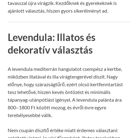
tavasszal újra virágzik. Kezdőknek és gyerekeknek is
ajánlott választás, hiszen gyors sikerélményt ad.
Levendula: Illatos és
dekoratív választás
A levendula mediterrán hangulatot csempész a kertbe,
miközben illatával és lila virágtengerével díszít. Nagy
előnye, hogy szárazságtűrő, ezért olcsó kertfenntartást
tesz lehetővé, hiszen kevés öntözést és minimális
tápanyag-utánpótlást igényel. A levendula palánta ára
800–1800 Ft között mozog, és évről évre egyre
terebélyesebbé válik.
Nem csupán díszítő értéke miatt érdemes választani:
szárított virágai, levelei fűszerként, illatos tasakokhoz