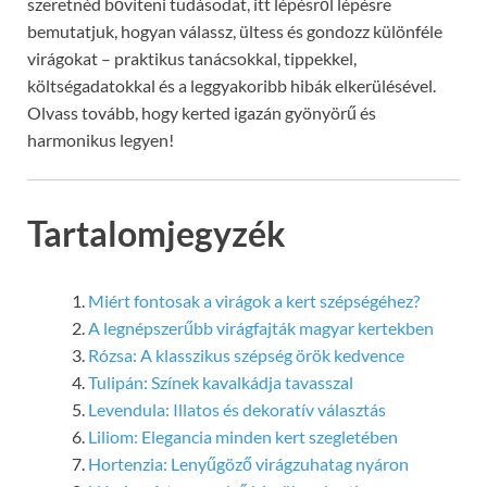
szeretnéd bővíteni tudásodat, itt lépésről lépésre
bemutatjuk, hogyan válassz, ültess és gondozz különféle
virágokat – praktikus tanácsokkal, tippekkel,
költségadatokkal és a leggyakoribb hibák elkerülésével.
Olvass tovább, hogy kerted igazán gyönyörű és
harmonikus legyen!
Tartalomjegyzék
Miért fontosak a virágok a kert szépségéhez?
A legnépszerűbb virágfajták magyar kertekben
Rózsa: A klasszikus szépség örök kedvence
Tulipán: Színek kavalkádja tavasszal
Levendula: Illatos és dekoratív választás
Liliom: Elegancia minden kert szegletében
Hortenzia: Lenyűgöző virágzuhatag nyáron