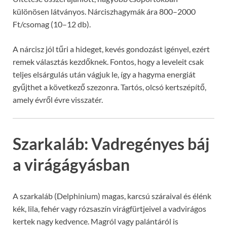
különösen látványos. Nárciszhagymák ára 800–2000
Ft/csomag (10–12 db).
A nárcisz jól tűri a hideget, kevés gondozást igényel, ezért
remek választás kezdőknek. Fontos, hogy a leveleit csak
teljes elsárgulás után vágjuk le, így a hagyma energiát
gyűjthet a következő szezonra. Tartós, olcsó kertszépítő,
amely évről évre visszatér.
Szarkaláb: Vadregényes báj
a virágágyásban
A szarkaláb (Delphinium) magas, karcsú száraival és élénk
kék, lila, fehér vagy rózsaszín virágfürtjeivel a vadvirágos
kertek nagy kedvence. Magról vagy palántáról is