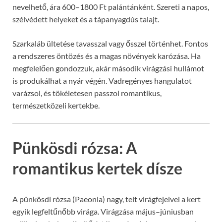
nevelhető, ára 600–1800 Ft palántánként. Szereti a napos,
szélvédett helyeket és a tápanyagdús talajt.
Szarkaláb ültetése tavasszal vagy ősszel történhet. Fontos
a rendszeres öntözés és a magas növények karózása. Ha
megfelelően gondozzuk, akár második virágzási hullámot
is produkálhat a nyár végén. Vadregényes hangulatot
varázsol, és tökéletesen passzol romantikus,
természetközeli kertekbe.
Pünkösdi rózsa: A
romantikus kertek dísze
A pünkösdi rózsa (Paeonia) nagy, telt virágfejeivel a kert
egyik legfeltűnőbb virága. Virágzása május–júniusban