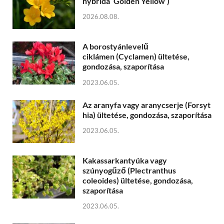
hybrida ‘Golden Yellow’)
2026.08.08.
A borostyánlevelű
ciklámen (Cyclamen) ültetése,
gondozása, szaporítása
2023.06.05.
Az aranyfa vagy aranycserje (Forsyt
hia) ültetése, gondozása, szaporítása
2023.06.05.
Kakassarkantyúka vagy
szúnyogűző (Plectranthus
coleoides) ültetése, gondozása,
szaporítása
2023.06.05.