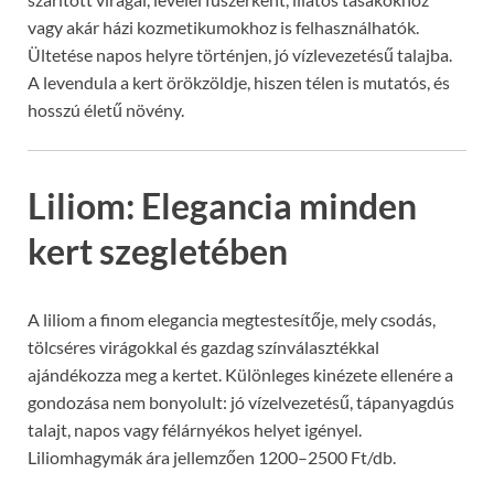
vagy akár házi kozmetikumokhoz is felhasználhatók.
Ültetése napos helyre történjen, jó vízlevezetésű talajba.
A levendula a kert örökzöldje, hiszen télen is mutatós, és
hosszú életű növény.
Liliom: Elegancia minden
kert szegletében
A liliom a finom elegancia megtestesítője, mely csodás,
tölcséres virágokkal és gazdag színválasztékkal
ajándékozza meg a kertet. Különleges kinézete ellenére a
gondozása nem bonyolult: jó vízelvezetésű, tápanyagdús
talajt, napos vagy félárnyékos helyet igényel.
Liliomhagymák ára jellemzően 1200–2500 Ft/db.