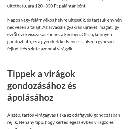
ültethető, ára 120–300 Ft palántánként.
Napos vagy félárnyékos helyre ültessük, és tartsuk enyhén
nedvesen a talajt. Az árvácska gyakran újraveti magát, így
évről évre visszaköszönhet a kertben. Olcsó, könnyen
gondozható, és a gyerekek kedvence is, hiszen gyorsan
fejlődik és szinte azonnal virágzik.
Tippek a virágok
gondozásához és
ápolásához
A szép, tartós virágágyás titka az odafigyelő gondozásban
rejlik. Néhány tipp, hogy kerted egész évben virágzó és