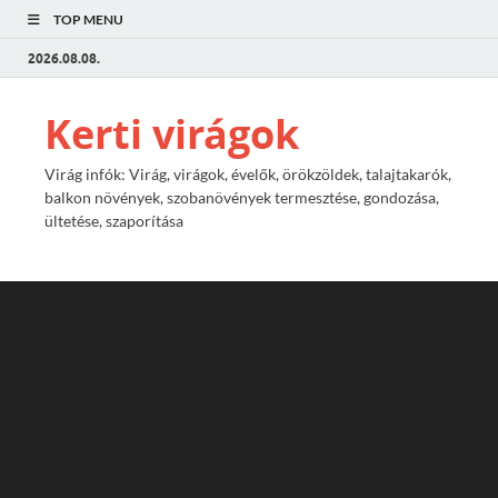
TOP MENU
2026.08.08.
Kerti virágok
Virág infók: Virág, virágok, évelők, örökzöldek, talajtakarók,
balkon növények, szobanövények termesztése, gondozása,
ültetése, szaporítása