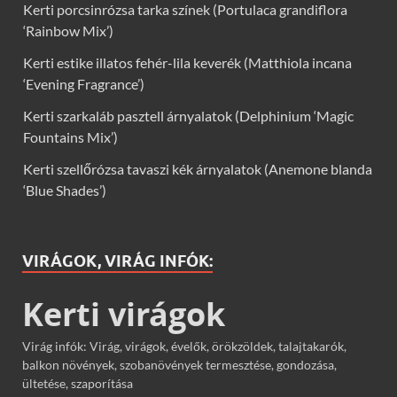
Kerti porcsinrózsa tarka színek (Portulaca grandiflora
‘Rainbow Mix’)
Kerti estike illatos fehér-lila keverék (Matthiola incana
‘Evening Fragrance’)
Kerti szarkaláb pasztell árnyalatok (Delphinium ‘Magic
Fountains Mix’)
Kerti szellőrózsa tavaszi kék árnyalatok (Anemone blanda
‘Blue Shades’)
VIRÁGOK, VIRÁG INFÓK:
Kerti virágok
Virág infók: Virág, virágok, évelők, örökzöldek, talajtakarók,
balkon növények, szobanövények termesztése, gondozása,
ültetése, szaporítása