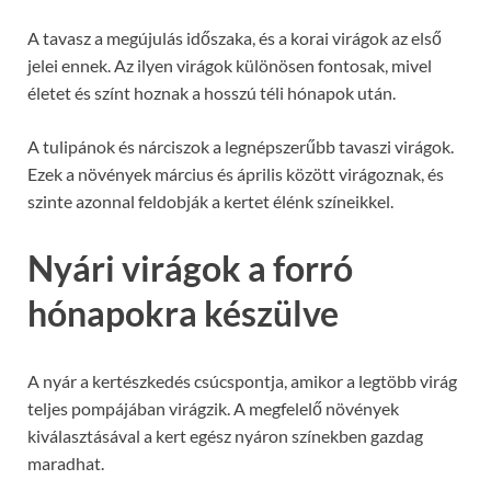
A tavasz a megújulás időszaka, és a korai virágok az első
jelei ennek. Az ilyen virágok különösen fontosak, mivel
életet és színt hoznak a hosszú téli hónapok után.
A tulipánok és nárciszok a legnépszerűbb tavaszi virágok.
Ezek a növények március és április között virágoznak, és
szinte azonnal feldobják a kertet élénk színeikkel.
Nyári virágok a forró
hónapokra készülve
A nyár a kertészkedés csúcspontja, amikor a legtöbb virág
teljes pompájában virágzik. A megfelelő növények
kiválasztásával a kert egész nyáron színekben gazdag
maradhat.