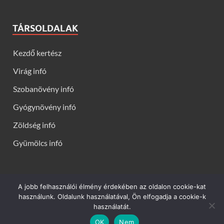
TÁRSOLDALAK
Kezdő kertész
Virág infó
Szobanövény infó
Gyógynövény infó
Zöldség infó
Gyümölcs infó
A jobb felhasználói élmény érdekében az oldalon cookie-kat
Kerti virágok - Virág infók: Virág, virágok, évelők, örökzöldek,
használunk. Oldalunk használatával, Ön elfogadja a cookie-k
talajtakarók, balkon növények, szobanövények termesztése,
használatát.
gondozása, ültetése, szaporítása
OK
Nem