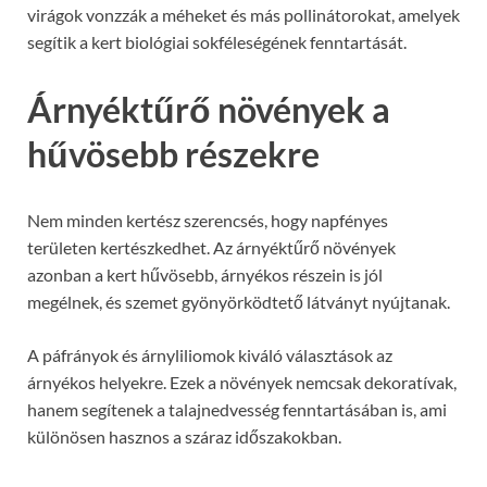
virágok vonzzák a méheket és más pollinátorokat, amelyek
segítik a kert biológiai sokféleségének fenntartását.
Árnyéktűrő növények a
hűvösebb részekre
Nem minden kertész szerencsés, hogy napfényes
területen kertészkedhet. Az árnyéktűrő növények
azonban a kert hűvösebb, árnyékos részein is jól
megélnek, és szemet gyönyörködtető látványt nyújtanak.
A páfrányok és árnyliliomok kiváló választások az
árnyékos helyekre. Ezek a növények nemcsak dekoratívak,
hanem segítenek a talajnedvesség fenntartásában is, ami
különösen hasznos a száraz időszakokban.