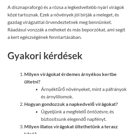
A dísznapraforgó és a rózsa a legkedveltebb nyári virágok
közé tartoznak. Ezek a növények jól bírják a meleget, és
gazdag virágzattal örvendeztetnek meg bennünket.
Ráadásul vonzzák a méheket és más beporzókat, ami segít
a kert egészségének fenntartásában.
Gyakori kérdések
Milyen virágokat érdemes árnyékos kertbe
ültetni?
Árnyéktűrő növényeket, mint a páfrányok
és árnyliliomok.
Hogyan gondozzuk a napkedvelő virágokat?
Ügyeljünk a megfelelő öntözésre, és
biztosítsunk elegendő napfényt.
Milyen illatos virágokat ültethetünk a terasz
köré?