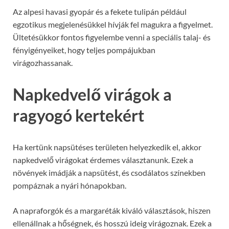
Az alpesi havasi gyopár és a fekete tulipán például
egzotikus megjelenésükkel hívják fel magukra a figyelmet.
Ültetésükkor fontos figyelembe venni a speciális talaj- és
fényigényeiket, hogy teljes pompájukban
virágozhassanak.
Napkedvelő virágok a
ragyogó kertekért
Ha kertünk napsütéses területen helyezkedik el, akkor
napkedvelő virágokat érdemes választanunk. Ezek a
növények imádják a napsütést, és csodálatos színekben
pompáznak a nyári hónapokban.
A napraforgók és a margaréták kiváló választások, hiszen
ellenállnak a hőségnek, és hosszú ideig virágoznak. Ezek a