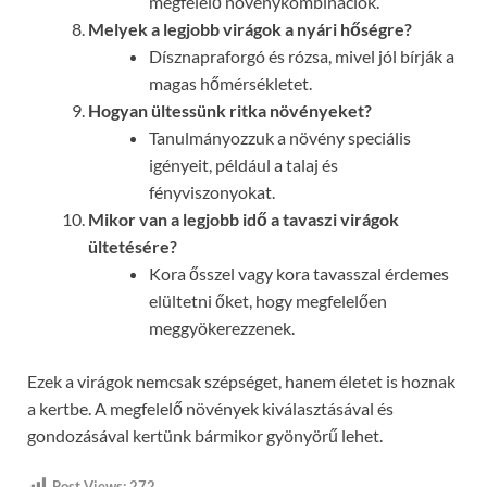
megfelelő növénykombinációk.
Melyek a legjobb virágok a nyári hőségre?
Dísznapraforgó és rózsa, mivel jól bírják a
magas hőmérsékletet.
Hogyan ültessünk ritka növényeket?
Tanulmányozzuk a növény speciális
igényeit, például a talaj és
fényviszonyokat.
Mikor van a legjobb idő a tavaszi virágok
ültetésére?
Kora ősszel vagy kora tavasszal érdemes
elültetni őket, hogy megfelelően
meggyökerezzenek.
Ezek a virágok nemcsak szépséget, hanem életet is hoznak
a kertbe. A megfelelő növények kiválasztásával és
gondozásával kertünk bármikor gyönyörű lehet.
Post Views:
272