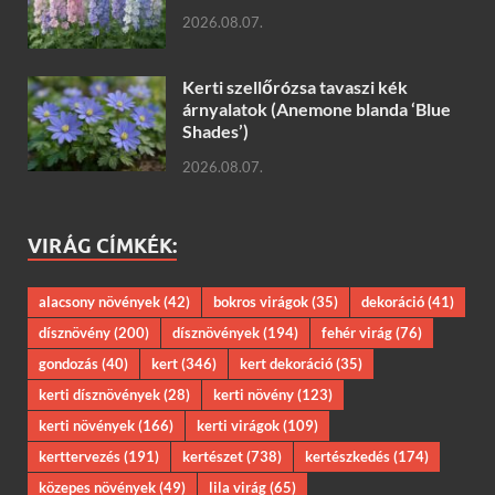
2026.08.07.
Kerti szellőrózsa tavaszi kék
árnyalatok (Anemone blanda ‘Blue
Shades’)
2026.08.07.
VIRÁG CÍMKÉK:
alacsony növények
(42)
bokros virágok
(35)
dekoráció
(41)
dísznövény
(200)
dísznövények
(194)
fehér virág
(76)
gondozás
(40)
kert
(346)
kert dekoráció
(35)
kerti dísznövények
(28)
kerti növény
(123)
kerti növények
(166)
kerti virágok
(109)
kerttervezés
(191)
kertészet
(738)
kertészkedés
(174)
közepes növények
(49)
lila virág
(65)