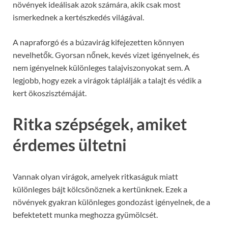
növények ideálisak azok számára, akik csak most
ismerkednek a kertészkedés világával.
A napraforgó és a búzavirág kifejezetten könnyen
nevelhetők. Gyorsan nőnek, kevés vizet igényelnek, és
nem igényelnek különleges talajviszonyokat sem. A
legjobb, hogy ezek a virágok táplálják a talajt és védik a
kert ökoszisztémáját.
Ritka szépségek, amiket
érdemes ültetni
Vannak olyan virágok, amelyek ritkaságuk miatt
különleges bájt kölcsönöznek a kertünknek. Ezek a
növények gyakran különleges gondozást igényelnek, de a
befektetett munka meghozza gyümölcsét.