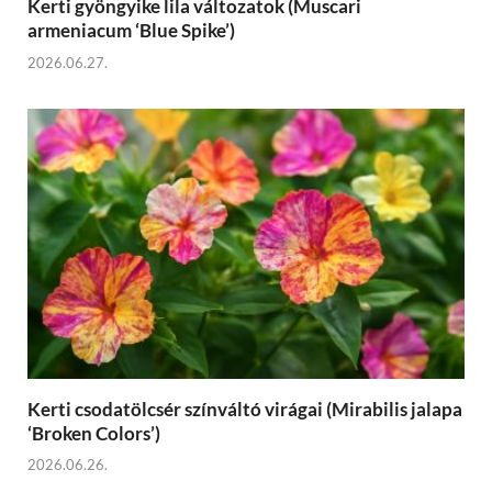
Kerti gyöngyike lila változatok (Muscari
armeniacum ‘Blue Spike’)
2026.06.27.
Kerti csodatölcsér színváltó virágai (Mirabilis jalapa
‘Broken Colors’)
2026.06.26.