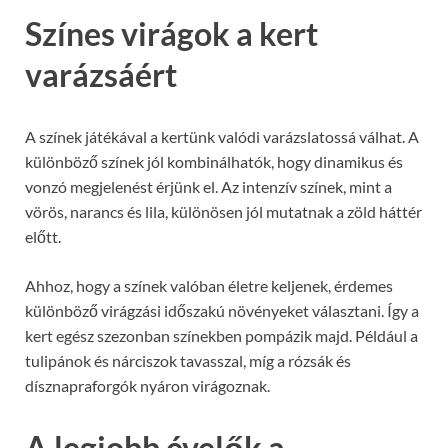
Színes virágok a kert
varázsáért
A színek játékával a kertünk valódi varázslatossá válhat. A
különböző színek jól kombinálhatók, hogy dinamikus és
vonzó megjelenést érjünk el. Az intenzív színek, mint a
vörös, narancs és lila, különösen jól mutatnak a zöld háttér
előtt.
Ahhoz, hogy a színek valóban életre keljenek, érdemes
különböző virágzási időszakú növényeket választani. Így a
kert egész szezonban színekben pompázik majd. Például a
tulipánok és nárciszok tavasszal, míg a rózsák és
dísznapraforgók nyáron virágoznak.
A legjobb évelők a