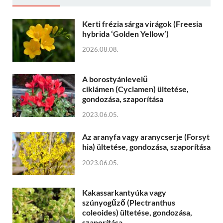
Kerti frézia sárga virágok (Freesia
hybrida ‘Golden Yellow’)
2026.08.08.
A borostyánlevelű
ciklámen (Cyclamen) ültetése,
gondozása, szaporítása
2023.06.05.
Az aranyfa vagy aranycserje (Forsyt
hia) ültetése, gondozása, szaporítása
2023.06.05.
Kakassarkantyúka vagy
szúnyogűző (Plectranthus
coleoides) ültetése, gondozása,
szaporítása