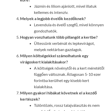
Jázmin és liliom ajánlott, mivel illatuk
kellemes és intenzív.
Melyek a legjobb évelők kezdőknek?
Levendula és évelő szegfű, mivel könnyen
gondozhatók.
Hogyan vonzhatunk több pillangót a kertbe?
Ültessünk verbénát és lepkevirágot,
melyek nektárban gazdagok.
Milyen költségekkel számolhatunk egy
virágoskert kialakításakor?
A költségek növénytől és a kert méretétől
függően változnak. Átlagosan 5-10 ezer
forintba kerülhet egy kisebb kert
kialakítása.
Milyen gyakori hibákat követnek el a kezdő
kertészek?
Túlöntözés, rossz talajválasztás és nem