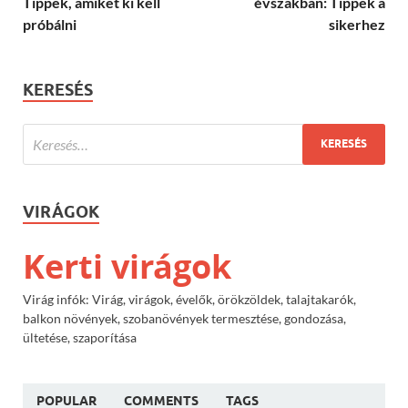
Tippek, amiket ki kell
évszakban: Tippek a
próbálni
sikerhez
KERESÉS
VIRÁGOK
Kerti virágok
Virág infók: Virág, virágok, évelők, örökzöldek, talajtakarók,
balkon növények, szobanövények termesztése, gondozása,
ültetése, szaporítása
POPULAR
COMMENTS
TAGS