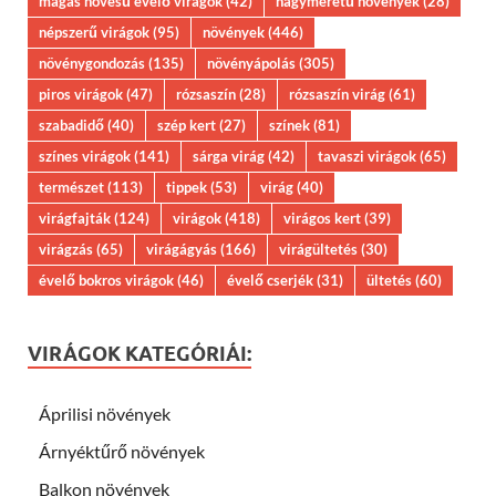
magas növésű évelő virágok
(42)
nagyméretű növények
(28)
népszerű virágok
(95)
növények
(446)
növénygondozás
(135)
növényápolás
(305)
piros virágok
(47)
rózsaszín
(28)
rózsaszín virág
(61)
szabadidő
(40)
szép kert
(27)
színek
(81)
színes virágok
(141)
sárga virág
(42)
tavaszi virágok
(65)
természet
(113)
tippek
(53)
virág
(40)
virágfajták
(124)
virágok
(418)
virágos kert
(39)
virágzás
(65)
virágágyás
(166)
virágültetés
(30)
évelő bokros virágok
(46)
évelő cserjék
(31)
ültetés
(60)
VIRÁGOK KATEGÓRIÁI:
Áprilisi növények
Árnyéktűrő növények
Balkon növények