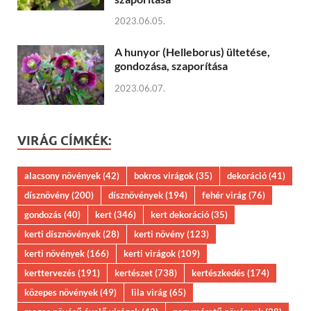
2023.06.05.
A hunyor (Helleborus) ültetése,
gondozása, szaporítása
2023.06.07.
VIRÁG CÍMKÉK:
alacsony növények
(42)
bokros virágok
(35)
dekoráció
(41)
dísznövény
(200)
dísznövények
(194)
fehér virág
(76)
gondozás
(40)
kert
(346)
kert dekoráció
(35)
kerti dísznövények
(28)
kerti növény
(123)
kerti növények
(166)
kerti virágok
(109)
kerttervezés
(191)
kertészet
(738)
kertészkedés
(174)
közepes növények
(49)
lila virág
(65)