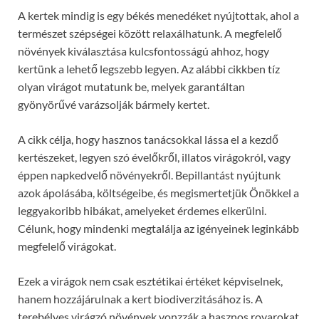
A kertek mindig is egy békés menedéket nyújtottak, ahol a
természet szépségei között relaxálhatunk. A megfelelő
növények kiválasztása kulcsfontosságú ahhoz, hogy
kertünk a lehető legszebb legyen. Az alábbi cikkben tíz
olyan virágot mutatunk be, melyek garantáltan
gyönyörűvé varázsolják bármely kertet.
A cikk célja, hogy hasznos tanácsokkal lássa el a kezdő
kertészeket, legyen szó évelőkről, illatos virágokról, vagy
éppen napkedvelő növényekről. Bepillantást nyújtunk
azok ápolásába, költségeibe, és megismertetjük Önökkel a
leggyakoribb hibákat, amelyeket érdemes elkerülni.
Célunk, hogy mindenki megtalálja az igényeinek leginkább
megfelelő virágokat.
Ezek a virágok nem csak esztétikai értéket képviselnek,
hanem hozzájárulnak a kert biodiverzitásához is. A
terebélyes virágzó növények vonzzák a hasznos rovarokat,