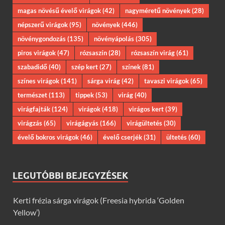
magas növésű évelő virágok
(42)
nagyméretű növények
(28)
népszerű virágok
(95)
növények
(446)
növénygondozás
(135)
növényápolás
(305)
piros virágok
(47)
rózsaszín
(28)
rózsaszín virág
(61)
szabadidő
(40)
szép kert
(27)
színek
(81)
színes virágok
(141)
sárga virág
(42)
tavaszi virágok
(65)
természet
(113)
tippek
(53)
virág
(40)
virágfajták
(124)
virágok
(418)
virágos kert
(39)
virágzás
(65)
virágágyás
(166)
virágültetés
(30)
évelő bokros virágok
(46)
évelő cserjék
(31)
ültetés
(60)
LEGUTÓBBI BEJEGYZÉSEK
Kerti frézia sárga virágok (Freesia hybrida ‘Golden
Yellow’)