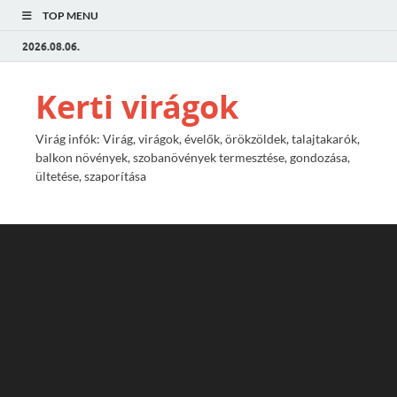
TOP MENU
2026.08.06.
Kerti virágok
Virág infók: Virág, virágok, évelők, örökzöldek, talajtakarók,
balkon növények, szobanövények termesztése, gondozása,
ültetése, szaporítása