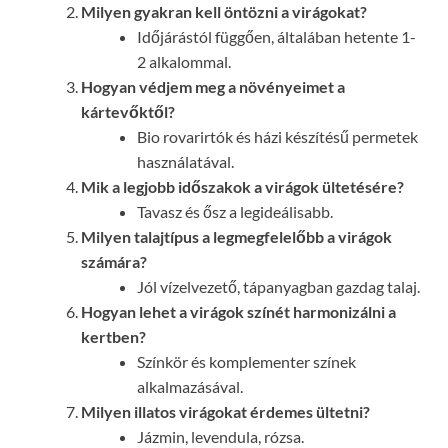
Milyen gyakran kell öntözni a virágokat?
Időjárástól függően, általában hetente 1-
2 alkalommal.
Hogyan védjem meg a növényeimet a
kártevőktől?
Bio rovarirtók és házi készítésű permetek
használatával.
Mik a legjobb időszakok a virágok ültetésére?
Tavasz és ősz a legideálisabb.
Milyen talajtípus a legmegfelelőbb a virágok
számára?
Jól vízelvezető, tápanyagban gazdag talaj.
Hogyan lehet a virágok színét harmonizálni a
kertben?
Színkör és komplementer színek
alkalmazásával.
Milyen illatos virágokat érdemes ültetni?
Jázmin, levendula, rózsa.