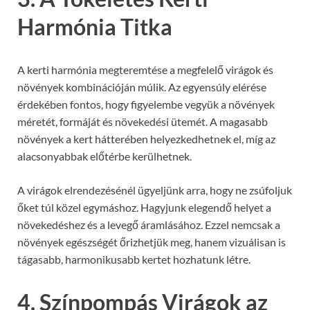
Harmónia Titka
A kerti harmónia megteremtése a megfelelő virágok és
növények kombinációján múlik. Az egyensúly elérése
érdekében fontos, hogy figyelembe vegyük a növények
méretét, formáját és növekedési ütemét. A magasabb
növények a kert hátterében helyezkedhetnek el, míg az
alacsonyabbak előtérbe kerülhetnek.
A virágok elrendezésénél ügyeljünk arra, hogy ne zsúfoljuk
őket túl közel egymáshoz. Hagyjunk elegendő helyet a
növekedéshez és a levegő áramlásához. Ezzel nemcsak a
növények egészségét őrizhetjük meg, hanem vizuálisan is
tágasabb, harmonikusabb kertet hozhatunk létre.
4. Színpompás Virágok az