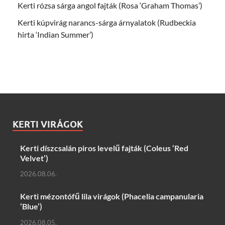
Kerti rózsa sárga angol fajták (Rosa ‘Graham Thomas’)
Kerti kúpvirág narancs-sárga árnyalatok (Rudbeckia
hirta ‘Indian Summer’)
KERTI VIRÁGOK
Kerti díszcsalán piros levelű fajták (Coleus ‘Red
Velvet’)
2026.08.06.
Kerti mézontófű lila virágok (Phacelia campanularia
‘Blue’)
2026.08.05.