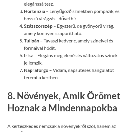
elegánssá tesz.
Hortenzia
– Lenyűgöző színekben pompázik, és
hosszú virágzási idővel bír.
Százszorszép
– Egyszerű, de gyönyörű virág,
amely könnyen szaporítható.
Tulipán
– Tavaszi kedvenc, amely színeivel és
formáival hódít.
Irisz
– Elegáns megjelenés és változatos színek
jellemzik.
Napraforgó
– Vidám, napsütéses hangulatot
teremt a kertben.
8. Növények, Amik Örömet
Hoznak a Mindennapokba
A kertészkedés nemcsak a növényekről szól, hanem az