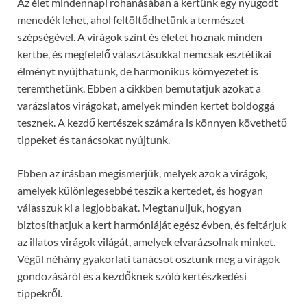
Az élet mindennapi rohanásában a kertünk egy nyugodt
menedék lehet, ahol feltöltődhetünk a természet
szépségével. A virágok színt és életet hoznak minden
kertbe, és megfelelő választásukkal nemcsak esztétikai
élményt nyújthatunk, de harmonikus környezetet is
teremthetünk. Ebben a cikkben bemutatjuk azokat a
varázslatos virágokat, amelyek minden kertet boldoggá
tesznek. A kezdő kertészek számára is könnyen követhető
tippeket és tanácsokat nyújtunk.
Ebben az írásban megismerjük, melyek azok a virágok,
amelyek különlegesebbé teszik a kertedet, és hogyan
válasszuk ki a legjobbakat. Megtanuljuk, hogyan
biztosíthatjuk a kert harmóniáját egész évben, és feltárjuk
az illatos virágok világát, amelyek elvarázsolnak minket.
Végül néhány gyakorlati tanácsot osztunk meg a virágok
gondozásáról és a kezdőknek szóló kertészkedési
tippekről.