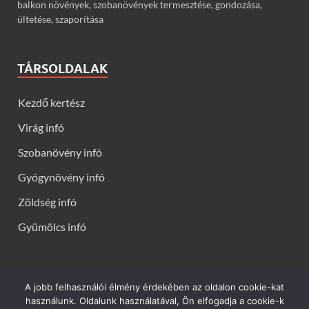
balkon növények, szobanövények termesztése, gondozása,
ültetése, szaporítása
TÁRSOLDALAK
Kezdő kertész
Virág infó
Szobanövény infó
Gyógynövény infó
Zöldség infó
Gyümölcs infó
A jobb felhasználói élmény érdekében az oldalon cookie-kat
Kerti virágok - Virág infók: Virág, virágok, évelők, örökzöldek,
használunk. Oldalunk használatával, Ön elfogadja a cookie-k
talajtakarók, balkon növények, szobanövények termesztése,