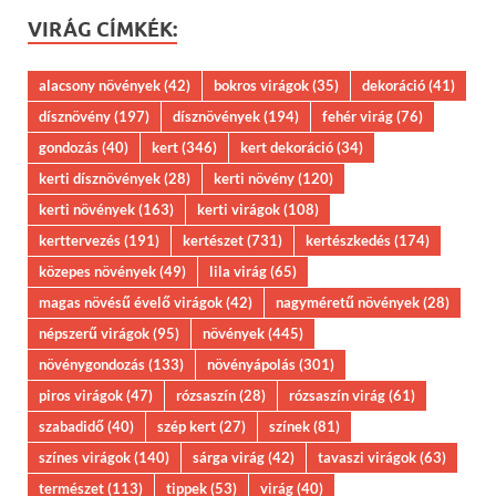
VIRÁG CÍMKÉK:
alacsony növények
(42)
bokros virágok
(35)
dekoráció
(41)
dísznövény
(197)
dísznövények
(194)
fehér virág
(76)
gondozás
(40)
kert
(346)
kert dekoráció
(34)
kerti dísznövények
(28)
kerti növény
(120)
kerti növények
(163)
kerti virágok
(108)
kerttervezés
(191)
kertészet
(731)
kertészkedés
(174)
közepes növények
(49)
lila virág
(65)
magas növésű évelő virágok
(42)
nagyméretű növények
(28)
népszerű virágok
(95)
növények
(445)
növénygondozás
(133)
növényápolás
(301)
piros virágok
(47)
rózsaszín
(28)
rózsaszín virág
(61)
szabadidő
(40)
szép kert
(27)
színek
(81)
színes virágok
(140)
sárga virág
(42)
tavaszi virágok
(63)
természet
(113)
tippek
(53)
virág
(40)