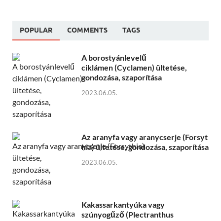
POPULAR
COMMENTS
TAGS
A borostyánlevelű
ciklámen (Cyclamen) ültetése,
gondozása, szaporítása
2023.06.05.
Az aranyfa vagy aranycserje (Forsyt
hia) ültetése, gondozása, szaporítása
2023.06.05.
Kakassarkantyúka vagy
szúnyogűző (Plectranthus