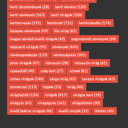
kerti dísznövények
(28)
kerti növény
(120)
kerti növények
(163)
kerti virágok
(108)
kerttervezés
(191)
kertészet
(731)
kertészkedés
(174)
közepes növények
(49)
lila virág
(65)
magas növésű évelő virágok
(42)
nagyméretű növények
(28)
népszerű virágok
(95)
növények
(445)
növénygondozás
(133)
növényápolás
(301)
piros virágok
(47)
rózsaszín
(28)
rózsaszín virág
(61)
szabadidő
(40)
szép kert
(27)
színek
(81)
színes virágok
(140)
sárga virág
(42)
tavaszi virágok
(63)
természet
(113)
tippek
(53)
virág
(40)
virágfajták
(124)
virágok
(417)
virágos kert
(39)
virágzás
(65)
virágágyás
(161)
virágültetés
(30)
évelő bokros virágok
(46)
évelő cserjék
(31)
ültetés
(60)