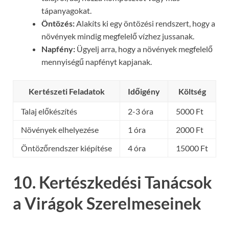
tápanyagokat.
Öntözés:
Alakíts ki egy öntözési rendszert, hogy a
növények mindig megfelelő vízhez jussanak.
Napfény:
Ügyelj arra, hogy a növények megfelelő
mennyiségű napfényt kapjanak.
Kertészeti Feladatok
Időigény
Költség
Talaj előkészítés
2-3 óra
5000 Ft
Növények elhelyezése
1 óra
2000 Ft
Öntözőrendszer kiépítése
4 óra
15000 Ft
10. Kertészkedési Tanácsok
a Virágok Szerelmeseinek