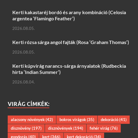
Kerti kakastaréj bordó és arany kombináció (Celosia
argentea ‘Flamingo Feather’)
2026.08.05.
Kerti rózsa sárga angol fajták (Rosa ‘Graham Thomas’)
2026.08.05.
Kerti kúpvirág narancs-sárga árnyalatok (Rudbeckia
hirta ‘Indian Summer’)
2026.08.04.
VIRÁG CÍMKÉK:
alacsony növények
(42)
bokros virágok
(35)
dekoráció
(41)
dísznövény
(197)
dísznövények
(194)
fehér virág
(76)
gondozás
(40)
kert
(346)
kert dekoráció
(34)