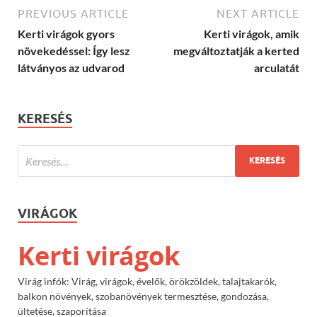
PREVIOUS ARTICLE
NEXT ARTICLE
Kerti virágok gyors
Kerti virágok, amik
növekedéssel: Így lesz
megváltoztatják a kerted
látványos az udvarod
arculatát
KERESÉS
VIRÁGOK
Kerti virágok
Virág infók: Virág, virágok, évelők, örökzöldek, talajtakarók,
balkon növények, szobanövények termesztése, gondozása,
ültetése, szaporítása