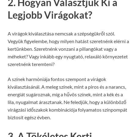
2. Hogyan Választjuk Ki a
Legjobb Virágokat?
A virágok kiválasztása nemcsak a szépségükről szól.
Vegyük figyelembe, hogy milyen hatást szeretnénk elérni a
kertünkben. Szeretnénk vonzani a pillangókat vagy a
méheket? Vagy inkább egy nyugtató, relaxáló környezetet
szeretnénk teremteni?
A színek harmóniája fontos szempont a virágok
kiválasztásánál. A meleg színek, mint a piros és a narancs,
energiát sugároznak, míg a hűvös színek, mint a kék és a
lila, nyugalmat árasztanak. Ne feledjük, hogy a különböző
virágzási időszakok kombinációja folyamatos színpompát
biztosít egész évben.
3. A Tökéletes Kerti