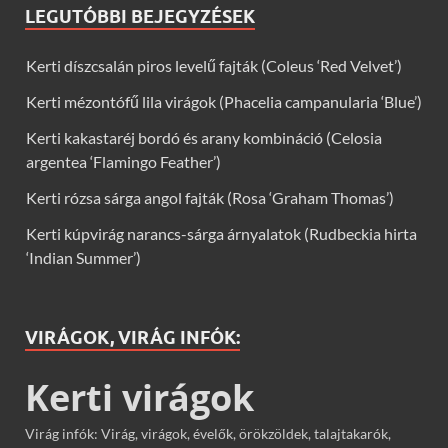
LEGUTÓBBI BEJEGYZÉSEK
Kerti díszcsalán piros levelű fajták (Coleus ‘Red Velvet’)
Kerti mézontófű lila virágok (Phacelia campanularia ‘Blue’)
Kerti kakastaréj bordó és arany kombináció (Celosia
argentea ‘Flamingo Feather’)
Kerti rózsa sárga angol fajták (Rosa ‘Graham Thomas’)
Kerti kúpvirág narancs-sárga árnyalatok (Rudbeckia hirta
‘Indian Summer’)
VIRÁGOK, VIRÁG INFÓK:
Kerti virágok
Virág infók: Virág, virágok, évelők, örökzöldek, talajtakarók,