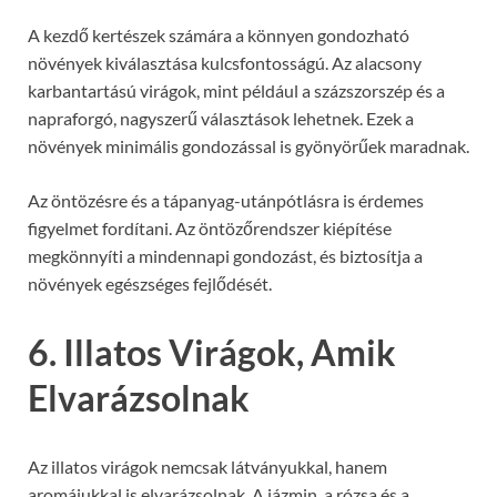
A kezdő kertészek számára a könnyen gondozható
növények kiválasztása kulcsfontosságú. Az alacsony
karbantartású virágok, mint például a százszorszép és a
napraforgó, nagyszerű választások lehetnek. Ezek a
növények minimális gondozással is gyönyörűek maradnak.
Az öntözésre és a tápanyag-utánpótlásra is érdemes
figyelmet fordítani. Az öntözőrendszer kiépítése
megkönnyíti a mindennapi gondozást, és biztosítja a
növények egészséges fejlődését.
6. Illatos Virágok, Amik
Elvarázsolnak
Az illatos virágok nemcsak látványukkal, hanem
aromájukkal is elvarázsolnak. A jázmin, a rózsa és a