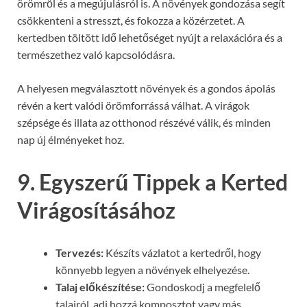
örömről és a megújulásról is. A növények gondozása segít
csökkenteni a stresszt, és fokozza a közérzetet. A
kertedben töltött idő lehetőséget nyújt a relaxációra és a
természethez való kapcsolódásra.
A helyesen megválasztott növények és a gondos ápolás
révén a kert valódi örömforrássá válhat. A virágok
szépsége és illata az otthonod részévé válik, és minden
nap új élményeket hoz.
9. Egyszerű Tippek a Kerted
Virágosításához
Tervezés:
Készíts vázlatot a kertedről, hogy
könnyebb legyen a növények elhelyezése.
Talaj előkészítése:
Gondoskodj a megfelelő
talajról, adj hozzá komposztot vagy más