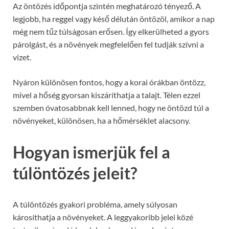
Az öntözés időpontja szintén meghatározó tényező. A
legjobb, ha reggel vagy késő délután öntözöl, amikor a nap
még nem tűz túlságosan erősen. Így elkerülheted a gyors
párolgást, és a növények megfelelően fel tudják szívni a
vizet.
Nyáron különösen fontos, hogy a korai órákban öntözz,
mivel a hőség gyorsan kiszáríthatja a talajt. Télen ezzel
szemben óvatosabbnak kell lenned, hogy ne öntözd túl a
növényeket, különösen, ha a hőmérséklet alacsony.
Hogyan ismerjük fel a
túlöntözés jeleit?
A túlöntözés gyakori probléma, amely súlyosan
károsíthatja a növényeket. A leggyakoribb jelei közé