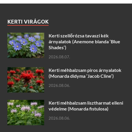
KERTI VIRÁGOK
Kerti szellőrózsa tavaszi kék
árnyalatok (Anemone blanda ‘Blue
Shades’)
2026.08.07.
Kerti méhbalzsam piros árnyalatok
(Monarda didyma ‘Jacob Cline’)
2026.08.06.
Kerti méhbalzsam lisztharmat elleni
védelme (Monarda fistulosa)
2026.08.06.