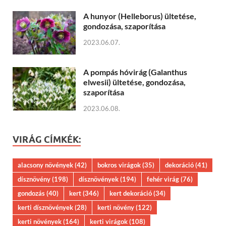
A hunyor (Helleborus) ültetése,
gondozása, szaporítása
2023.06.07.
A pompás hóvirág (Galanthus
elwesii) ültetése, gondozása,
szaporítása
2023.06.08.
VIRÁG CÍMKÉK:
alacsony növények
(42)
bokros virágok
(35)
dekoráció
(41)
dísznövény
(198)
dísznövények
(194)
fehér virág
(76)
gondozás
(40)
kert
(346)
kert dekoráció
(34)
kerti dísznövények
(28)
kerti növény
(122)
kerti növények
(164)
kerti virágok
(108)