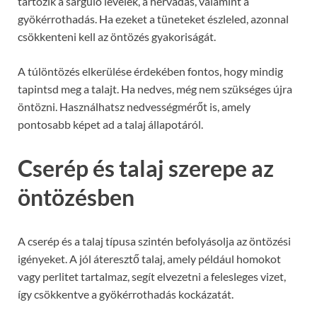
tartozik a sárguló levelek, a hervadás, valamint a
gyökérrothadás. Ha ezeket a tüneteket észleled, azonnal
csökkenteni kell az öntözés gyakoriságát.
A túlöntözés elkerülése érdekében fontos, hogy mindig
tapintsd meg a talajt. Ha nedves, még nem szükséges újra
öntözni. Használhatsz nedvességmérőt is, amely
pontosabb képet ad a talaj állapotáról.
Cserép és talaj szerepe az
öntözésben
A cserép és a talaj típusa szintén befolyásolja az öntözési
igényeket. A jól áteresztő talaj, amely például homokot
vagy perlitet tartalmaz, segít elvezetni a felesleges vizet,
így csökkentve a gyökérrothadás kockázatát.