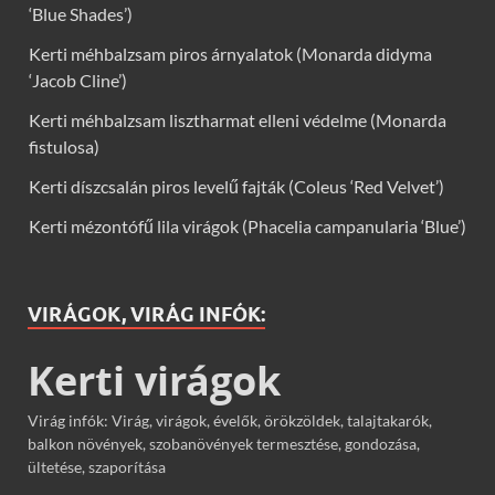
‘Blue Shades’)
Kerti méhbalzsam piros árnyalatok (Monarda didyma
‘Jacob Cline’)
Kerti méhbalzsam lisztharmat elleni védelme (Monarda
fistulosa)
Kerti díszcsalán piros levelű fajták (Coleus ‘Red Velvet’)
Kerti mézontófű lila virágok (Phacelia campanularia ‘Blue’)
VIRÁGOK, VIRÁG INFÓK:
Kerti virágok
Virág infók: Virág, virágok, évelők, örökzöldek, talajtakarók,
balkon növények, szobanövények termesztése, gondozása,
ültetése, szaporítása