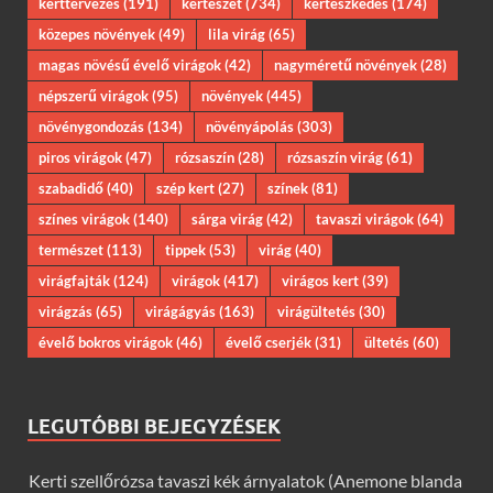
kerttervezés
(191)
kertészet
(734)
kertészkedés
(174)
közepes növények
(49)
lila virág
(65)
magas növésű évelő virágok
(42)
nagyméretű növények
(28)
népszerű virágok
(95)
növények
(445)
növénygondozás
(134)
növényápolás
(303)
piros virágok
(47)
rózsaszín
(28)
rózsaszín virág
(61)
szabadidő
(40)
szép kert
(27)
színek
(81)
színes virágok
(140)
sárga virág
(42)
tavaszi virágok
(64)
természet
(113)
tippek
(53)
virág
(40)
virágfajták
(124)
virágok
(417)
virágos kert
(39)
virágzás
(65)
virágágyás
(163)
virágültetés
(30)
évelő bokros virágok
(46)
évelő cserjék
(31)
ültetés
(60)
LEGUTÓBBI BEJEGYZÉSEK
Kerti szellőrózsa tavaszi kék árnyalatok (Anemone blanda