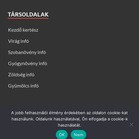
TÁRSOLDALAK
Kezdő kertész
Virág infó
Szobanövény infó
Gyógynövény infó
Zöldség infó
Gyümölcs infó
A jobb felhasználói élmény érdekében az oldalon cookie-kat
Kerti virágok - Virág infók: Virág, virágok, évelők, örökzöldek,
használunk. Oldalunk használatával, Ön elfogadja a cookie-k
talajtakarók, balkon növények, szobanövények termesztése,
használatát.
gondozása, ültetése, szaporítása
OK
Nem
Powered by
WordPress
and
HitMag
.