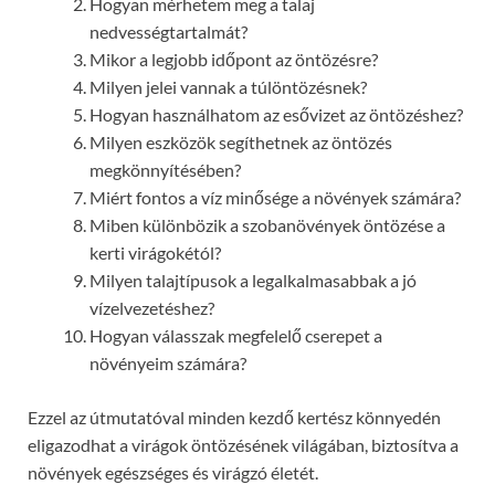
Hogyan mérhetem meg a talaj
nedvességtartalmát?
Mikor a legjobb időpont az öntözésre?
Milyen jelei vannak a túlöntözésnek?
Hogyan használhatom az esővizet az öntözéshez?
Milyen eszközök segíthetnek az öntözés
megkönnyítésében?
Miért fontos a víz minősége a növények számára?
Miben különbözik a szobanövények öntözése a
kerti virágokétól?
Milyen talajtípusok a legalkalmasabbak a jó
vízelvezetéshez?
Hogyan válasszak megfelelő cserepet a
növényeim számára?
Ezzel az útmutatóval minden kezdő kertész könnyedén
eligazodhat a virágok öntözésének világában, biztosítva a
növények egészséges és virágzó életét.