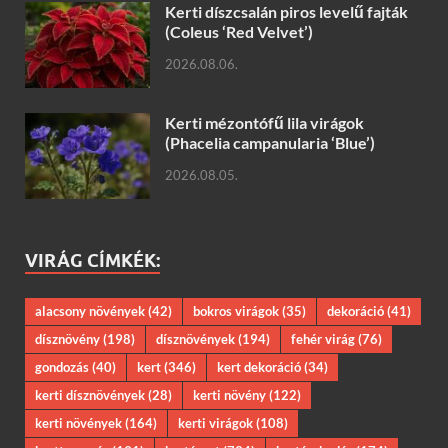
Kerti díszcsalán piros levelű fajták
(Coleus ‘Red Velvet’)
2026.08.06.
Kerti mézontófű lila virágok
(Phacelia campanularia ‘Blue’)
2026.08.05.
VIRÁG CÍMKÉK:
alacsony növények
(42)
bokros virágok
(35)
dekoráció
(41)
dísznövény
(198)
dísznövények
(194)
fehér virág
(76)
gondozás
(40)
kert
(346)
kert dekoráció
(34)
kerti dísznövények
(28)
kerti növény
(122)
kerti növények
(164)
kerti virágok
(108)