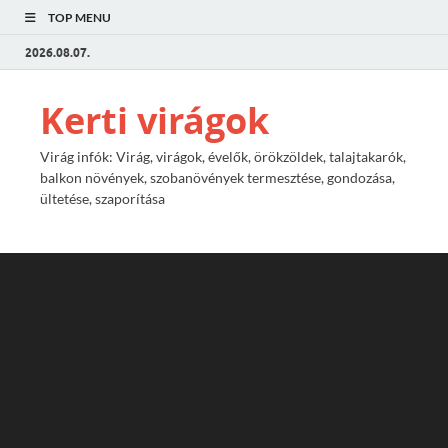
TOP MENU
2026.08.07.
Kerti virágok
Virág infók: Virág, virágok, évelők, örökzöldek, talajtakarók,
balkon növények, szobanövények termesztése, gondozása,
ültetése, szaporítása