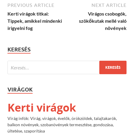
PREVIOUS ARTICLE
NEXT ARTICLE
Kerti virágok titkai:
Virágos csobogók,
Tippek, amikkel mindenki
szökőkutak mellé való
irigyelni fog
növények
KERESÉS
VIRÁGOK
Kerti virágok
Virág infók: Virág, virágok, évelők, örökzöldek, talajtakarók,
balkon növények, szobanövények termesztése, gondozása,
ültetése, szaporítása