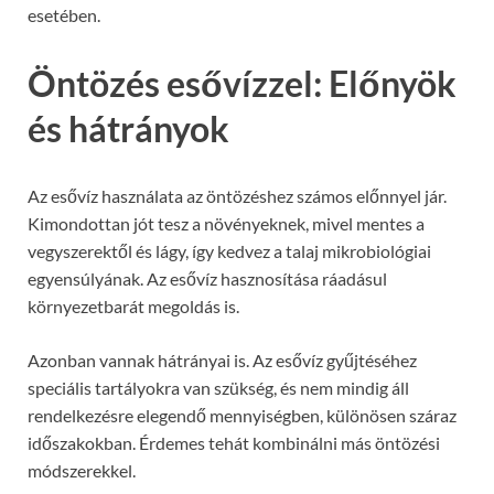
esetében.
Öntözés esővízzel: Előnyök
és hátrányok
Az esővíz használata az öntözéshez számos előnnyel jár.
Kimondottan jót tesz a növényeknek, mivel mentes a
vegyszerektől és lágy, így kedvez a talaj mikrobiológiai
egyensúlyának. Az esővíz hasznosítása ráadásul
környezetbarát megoldás is.
Azonban vannak hátrányai is. Az esővíz gyűjtéséhez
speciális tartályokra van szükség, és nem mindig áll
rendelkezésre elegendő mennyiségben, különösen száraz
időszakokban. Érdemes tehát kombinálni más öntözési
módszerekkel.