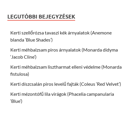
LEGUTÓBBI BEJEGYZÉSEK
Kerti szellőrózsa tavaszi kék árnyalatok (Anemone
blanda ‘Blue Shades’)
Kerti méhbalzsam piros árnyalatok (Monarda didyma
‘Jacob Cline’)
Kerti méhbalzsam lisztharmat elleni védelme (Monarda
fistulosa)
Kerti díszcsalán piros levelű fajták (Coleus ‘Red Velvet’)
Kerti mézontófű lila virágok (Phacelia campanularia
‘Blue’)