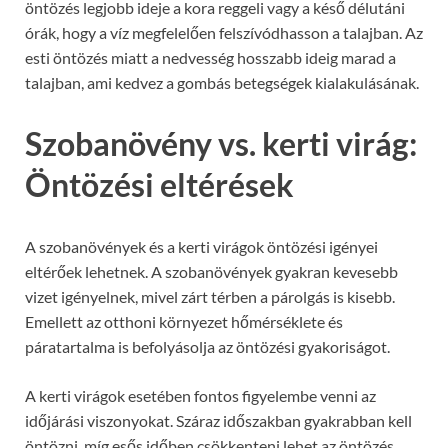
öntözés legjobb ideje a kora reggeli vagy a késő délutáni
órák, hogy a víz megfelelően felszívódhasson a talajban. Az
esti öntözés miatt a nedvesség hosszabb ideig marad a
talajban, ami kedvez a gombás betegségek kialakulásának.
Szobanövény vs. kerti virág:
Öntözési eltérések
A szobanövények és a kerti virágok öntözési igényei
eltérőek lehetnek. A szobanövények gyakran kevesebb
vizet igényelnek, mivel zárt térben a párolgás is kisebb.
Emellett az otthoni környezet hőmérséklete és
páratartalma is befolyásolja az öntözési gyakoriságot.
A kerti virágok esetében fontos figyelembe venni az
időjárási viszonyokat. Száraz időszakban gyakrabban kell
öntözni, míg esős időben csökkenteni lehet az öntözés