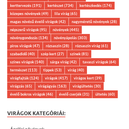
kerttervezés
(191)
kertészet
(734)
kertészkedés
(174)
közepes növények
(49)
lila virág
(65)
magas növésű évelő virágok
(42)
nagyméretű növények
(28)
népszerű virágok
(95)
növények
(445)
növénygondozás
(134)
növényápolás
(303)
piros virágok
(47)
rózsaszín
(28)
rózsaszín virág
(61)
szabadidő
(40)
szép kert
(27)
színek
(81)
színes virágok
(140)
sárga virág
(42)
tavaszi virágok
(64)
természet
(113)
tippek
(53)
virág
(40)
virágfajták
(124)
virágok
(417)
virágos kert
(39)
virágzás
(65)
virágágyás
(163)
virágültetés
(30)
évelő bokros virágok
(46)
évelő cserjék
(31)
ültetés
(60)
VIRÁGOK KATEGÓRIÁI:
Áprilisi növények