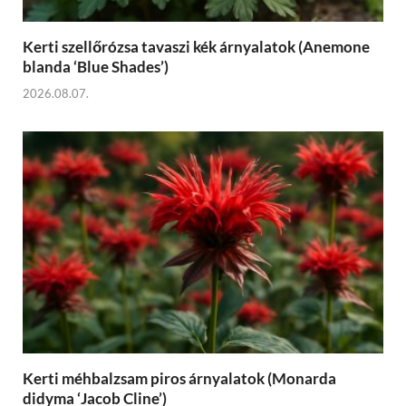
Kerti szellőrózsa tavaszi kék árnyalatok (Anemone
blanda ‘Blue Shades’)
2026.08.07.
Kerti méhbalzsam piros árnyalatok (Monarda
didyma ‘Jacob Cline’)