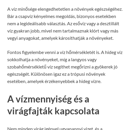
A víz minősége elengedhetetlen a növények egészségéhez.
Bár a csapvíz kényelmes megoldás, bizonyos esetekben
nem a legideálisabb választás. Az esővíz vagy a desztillált
víz gyakran jobb, mivel nem tartalmaznak klórt vagy más
vegyi anyagokat, amelyek károsíthatják a növényeket.
Fontos figyelembe venni a víz hőmérsékletét is. A hideg víz
sokkolhatja a növényeket, míg a langyos vagy
szobahőmérsékletű víz segíthet megőrizni a gyökerek jó
egészségét. Különösen igaz ez a trópusi növények
esetében, amelyek érzékenyebbek a hideg vízre.
A vízmennyiség és a
virágfajták kapcsolata
Nem minden virág igényel ugyanannyi vizet, és a