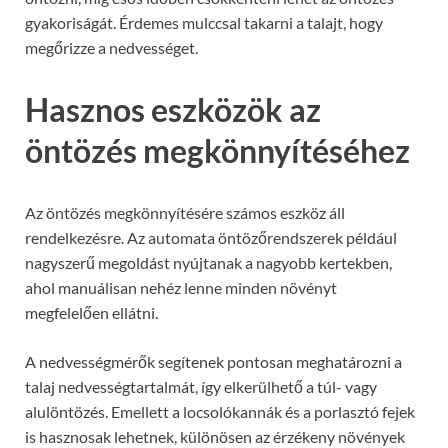
gyakoriságát. Érdemes mulccsal takarni a talajt, hogy
megőrizze a nedvességet.
Hasznos eszközök az
öntözés megkönnyítéséhez
Az öntözés megkönnyítésére számos eszköz áll
rendelkezésre. Az automata öntözőrendszerek például
nagyszerű megoldást nyújtanak a nagyobb kertekben,
ahol manuálisan nehéz lenne minden növényt
megfelelően ellátni.
A nedvességmérők segítenek pontosan meghatározni a
talaj nedvességtartalmát, így elkerülhető a túl- vagy
alulöntözés. Emellett a locsolókannák és a porlasztó fejek
is hasznosak lehetnek, különösen az érzékeny növények