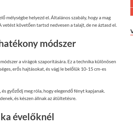
lő mélységbe helyezd el. Általános szabály, hogy a mag
 vetést követően tartsd nedvesen a talajt, de ne áztasd el.
 hatékony módszer
ódszer a virágok szaporítására. Ez a technika különösen
éges, erős hajtásokat, és vágj le belőlük 10-15 cm-es
 és győződj meg róla, hogy elegendő fényt kapjanak.
nek, és készen állnak az átültetésre.
ika évelőknél