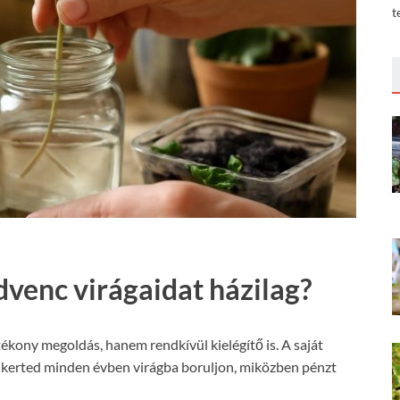
t
venc virágaidat házilag?
ékony megoldás, hanem rendkívül kielégítő is. A saját
a kerted minden évben virágba boruljon, miközben pénzt