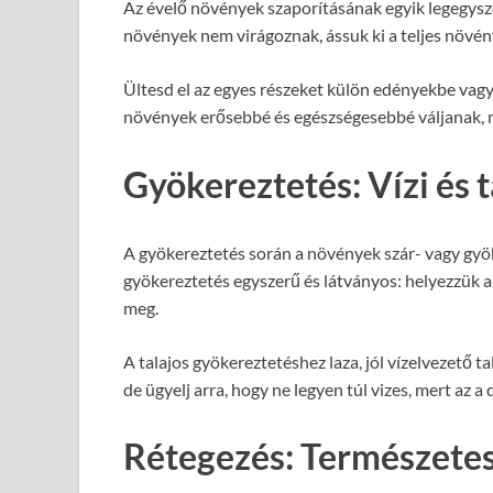
Az évelő növények szaporításának egyik legegysze
növények nem virágoznak, ássuk ki a teljes növén
Ültesd el az egyes részeket külön edényekbe vagy 
növények erősebbé és egészségesebbé váljanak, m
Gyökereztetés: Vízi és 
A gyökereztetés során a növények szár- vagy gyö
gyökereztetés egyszerű és látványos: helyezzük a
meg.
A talajos gyökereztetéshez laza, jól vízelvezető t
de ügyelj arra, hogy ne legyen túl vizes, mert az
Rétegezés: Természetes