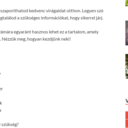
n szaporíthatod kedvenc virágaidat otthon. Legyen szó
találod a szükséges információkat, hogy sikerrel járj.
számára egyaránt hasznos lehet ez a tartalom, amely
z. Nézzük meg, hogyan kezdjünk neki!
?
er
k
a
z szükség?