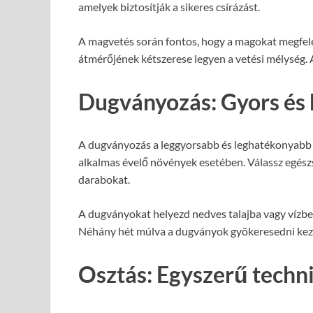
amelyek biztosítják a sikeres csírázást.
A magvetés során fontos, hogy a magokat megfele
átmérőjének kétszerese legyen a vetési mélység. A
Dugványozás: Gyors és
A dugványozás a leggyorsabb és leghatékonyabb m
alkalmas évelő növények esetében. Válassz egészs
darabokat.
A dugványokat helyezd nedves talajba vagy vízbe,
Néhány hét múlva a dugványok gyökeresedni kezde
Osztás: Egyszerű techn