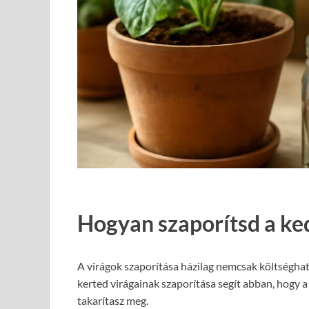
Hogyan szaporítsd a ked
A virágok szaporítása házilag nemcsak költséghat
kerted virágainak szaporítása segít abban, hogy 
takarítasz meg.