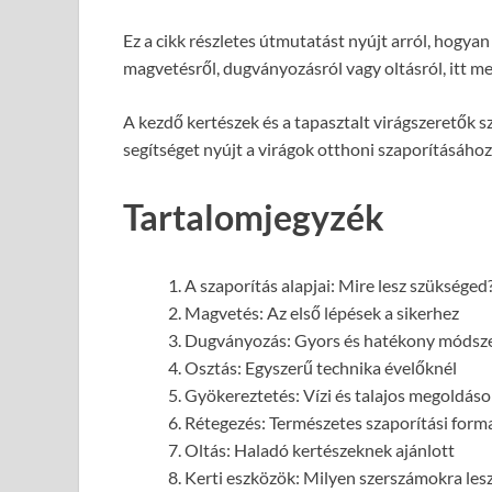
Ez a cikk részletes útmutatást nyújt arról, hogya
magvetésről, dugványozásról vagy oltásról, itt meg
A kezdő kertészek és a tapasztalt virágszeretők 
segítséget nyújt a virágok otthoni szaporításáho
Tartalomjegyzék
A szaporítás alapjai: Mire lesz szükséged
Magvetés: Az első lépések a sikerhez
Dugványozás: Gyors és hatékony módsz
Osztás: Egyszerű technika évelőknél
Gyökereztetés: Vízi és talajos megoldáso
Rétegezés: Természetes szaporítási form
Oltás: Haladó kertészeknek ajánlott
Kerti eszközök: Milyen szerszámokra les