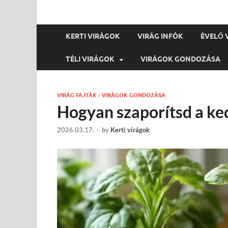
KERTI VIRÁGOK
VIRÁG INFÓK
ÉVELŐ 
TÉLI VIRÁGOK
VIRÁGOK GONDOZÁSA
VIRÁG FAJTÁK
/
VIRÁGOK GONDOZÁSA
Hogyan szaporítsd a ked
2026.03.17.
-
by
Kerti virágok