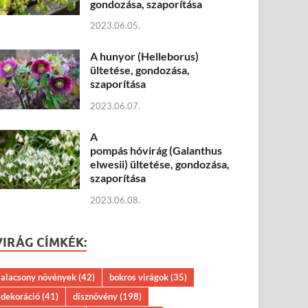
gondozása, szaporítása
2023.06.05.
A hunyor (Helleborus)
ültetése, gondozása,
szaporítása
2023.06.07.
A
pompás hóvirág (Galanthus
elwesii) ültetése, gondozása,
szaporítása
2023.06.08.
VIRÁG CÍMKÉK:
alacsony növények
(42)
bokros virágok
(35)
dekoráció
(41)
dísznövény
(198)