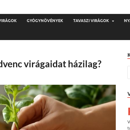
VIRÁGOK
GYÓGYNÖVÉNYEK
TAVASZI VIRÁGOK
NY
venc virágaidat házilag?
V
t