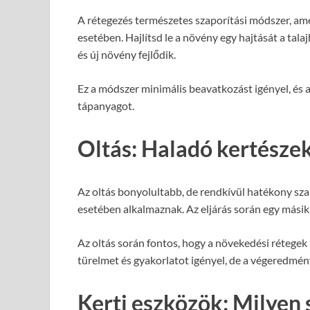
A rétegezés természetes szaporítási módszer, a
esetében. Hajlítsd le a növény egy hajtását a talaj
és új növény fejlődik.
Ez a módszer minimális beavatkozást igényel, és a
tápanyagot.
Oltás: Haladó kertésze
Az oltás bonyolultabb, de rendkívül hatékony sza
esetében alkalmaznak. Az eljárás során egy másik 
Az oltás során fontos, hogy a növekedési rétegek
türelmet és gyakorlatot igényel, de a végeredmén
Kerti eszközök: Milyen