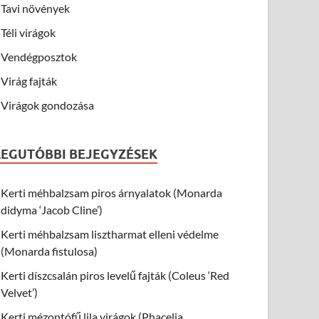
Tavi növények
Téli virágok
Vendégposztok
Virág fajták
Virágok gondozása
LEGUTÓBBI BEJEGYZÉSEK
Kerti méhbalzsam piros árnyalatok (Monarda
didyma ‘Jacob Cline’)
Kerti méhbalzsam lisztharmat elleni védelme
(Monarda fistulosa)
Kerti díszcsalán piros levelű fajták (Coleus ‘Red
Velvet’)
Kerti mézontófű lila virágok (Phacelia