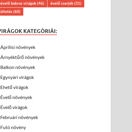
évelő bokros virágok
(46)
évelő cserjék
(31)
ültetés
(60)
VIRÁGOK KATEGÓRIÁI:
Áprilisi növények
Árnyéktűrő növények
Balkon növények
Egynyári virágok
Ehető virágok
Évelő növények
Évelő virágok
Februári növények
Futó növény