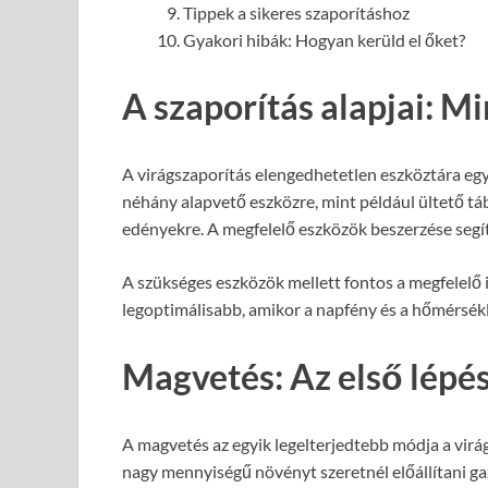
Tippek a sikeres szaporításhoz
Gyakori hibák: Hogyan kerüld el őket?
A szaporítás alapjai: M
A virágszaporítás elengedhetetlen eszköztára egy
néhány alapvető eszközre, mint például ültető táb
edényekre. A megfelelő eszközök beszerzése segít
A szükséges eszközök mellett fontos a megfelelő id
legoptimálisabb, amikor a napfény és a hőmérsék
Magvetés: Az első lépés
A magvetés az egyik legelterjedtebb módja a vir
nagy mennyiségű növényt szeretnél előállítani ga