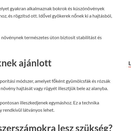
melyet gyakran alkalmaznak bokrok és kúszónövények
hoz, és rögzítsd ott. Idővel gyökerek nőnek ki a hajtásból,
 növénynek természetes úton biztosít stabilitást és
knek ajánlott
porítási módszer, amelyet főként gyümölcsfák és rózsák
növény hajtását vagy rügyét illesztjük bele az alanyba.
 pontosan illeszkedjenek egymáshoz. Ez a technika
y rendkívül látványos lehet.
 szerszámokra lesz szükség?