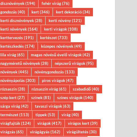
dísznövények
(194)
fehér virág
(76)
gondozás
(40)
kert
(346)
kert dekoráció
(34)
kerti dísznövények
(28)
kerti növény
(121)
kerti növények
(164)
kerti virágok
(108)
kerttervezés
(191)
kertészet
(733)
kertészkedés
(174)
közepes növények
(49)
lila virág
(65)
magas növésű évelő virágok
(42)
nagyméretű növények
(28)
népszerű virágok
(95)
növények
(445)
növénygondozás
(133)
növényápolás
(303)
piros virágok
(47)
rózsaszín
(28)
rózsaszín virág
(61)
szabadidő
(40)
szép kert
(27)
színek
(81)
színes virágok
(140)
sárga virág
(42)
tavaszi virágok
(63)
természet
(113)
tippek
(53)
virág
(40)
virágfajták
(124)
virágok
(417)
virágos kert
(39)
virágzás
(65)
virágágyás
(162)
virágültetés
(30)