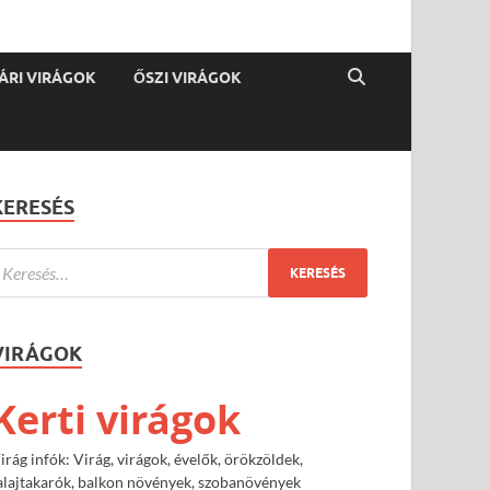
ÁRI VIRÁGOK
ŐSZI VIRÁGOK
KERESÉS
VIRÁGOK
Kerti virágok
irág infók: Virág, virágok, évelők, örökzöldek,
alajtakarók, balkon növények, szobanövények