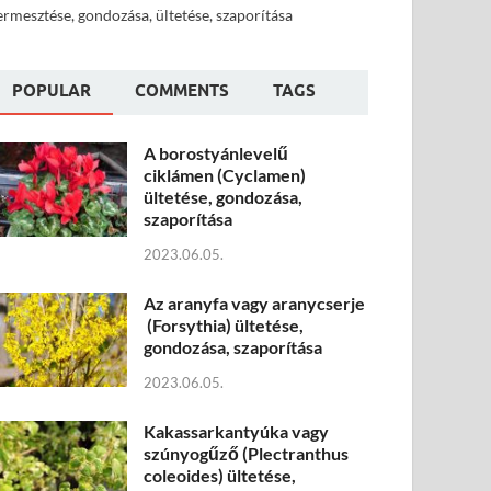
ermesztése, gondozása, ültetése, szaporítása
POPULAR
COMMENTS
TAGS
A borostyánlevelű
ciklámen (Cyclamen)
ültetése, gondozása,
szaporítása
2023.06.05.
Az aranyfa vagy aranycserje
(Forsythia) ültetése,
gondozása, szaporítása
2023.06.05.
Kakassarkantyúka vagy
szúnyogűző (Plectranthus
coleoides) ültetése,