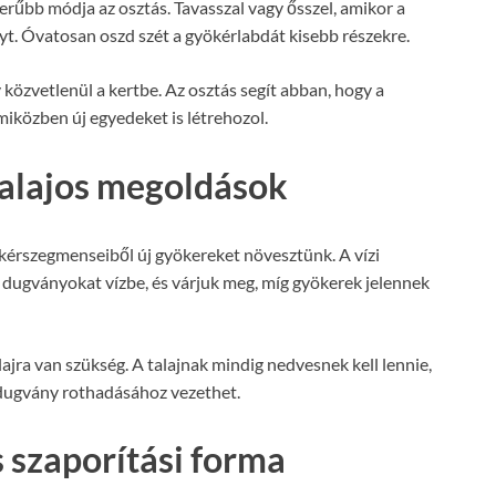
rűbb módja az osztás. Tavasszal vagy ősszel, amikor a
yt. Óvatosan oszd szét a gyökérlabdát kisebb részekre.
közvetlenül a kertbe. Az osztás segít abban, hogy a
iközben új egyedeket is létrehozol.
talajos megoldások
kérszegmenseiből új gyökereket növesztünk. A vízi
 dugványokat vízbe, és várjuk meg, míg gyökerek jelennek
alajra van szükség. A talajnak mindig nedvesnek kell lennie,
 a dugvány rothadásához vezethet.
 szaporítási forma