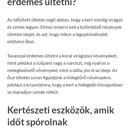
érdemes ültetni?
Az időzített ültetés segít abban, hogy a kert mindig virágzó
és színes legyen. Ehhez ismerni kell a különböző növények
ültetési idejét, és azt, hogy mikor a legoptimálisabb
elültetni őket.
Tavasszal érdemes ültetni a korai virágzású növényeket,
mint például a tulipánt vagy a nárciszt, míg nyáron a
melegkedvelő növényeké, mint a dália, jön el az ideje. Az
őszi ültetés során figyeljünk a hidegtűrő növényekre,
például a krizantémra, hogy a kert a hidegebb hónapokban
se maradjon színek nélkül.
Kertészeti eszközök, amik
időt spórolnak