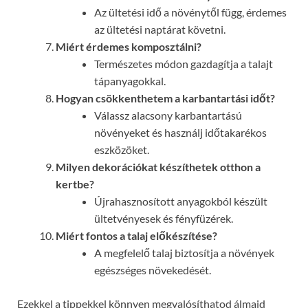
Az ültetési idő a növénytől függ, érdemes
az ültetési naptárat követni.
Miért érdemes komposztálni?
Természetes módon gazdagítja a talajt
tápanyagokkal.
Hogyan csökkenthetem a karbantartási időt?
Válassz alacsony karbantartású
növényeket és használj időtakarékos
eszközöket.
Milyen dekorációkat készíthetek otthon a
kertbe?
Újrahasznosított anyagokból készült
ültetvényesek és fényfüzérek.
Miért fontos a talaj előkészítése?
A megfelelő talaj biztosítja a növények
egészséges növekedését.
Ezekkel a tippekkel könnyen megvalósíthatod álmaid