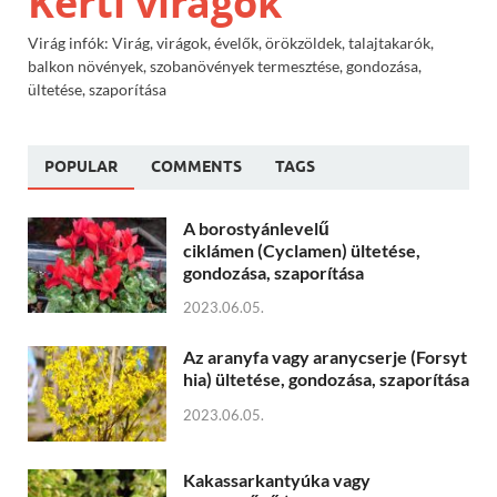
Kerti virágok
Virág infók: Virág, virágok, évelők, örökzöldek, talajtakarók,
balkon növények, szobanövények termesztése, gondozása,
ültetése, szaporítása
POPULAR
COMMENTS
TAGS
A borostyánlevelű
ciklámen (Cyclamen) ültetése,
gondozása, szaporítása
2023.06.05.
Az aranyfa vagy aranycserje (Forsyt
hia) ültetése, gondozása, szaporítása
2023.06.05.
Kakassarkantyúka vagy