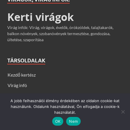
Kerti virágok
Virág infók: Virág, virágok, évelők, örökzöldek, talajtakarók,
balkon növények, szobanövények termesztése, gondozása,
ültetése, szaporítása
TÁRSOLDALAK
Kezdő kertész
Virág infó
Szobanövény infó
A jobb felhasználói élmény érdekében az oldalon cookie-kat
Gyógynövény infó
használunk. Oldalunk használatával, Ön elfogadja a cookie-k
használatát.
Zöldség infó
OK
Nem
Gyümölcs infó