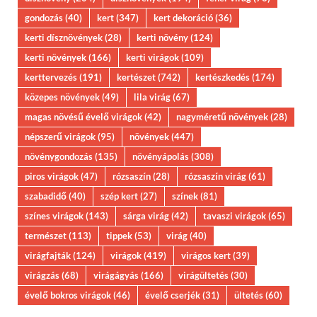
gondozás
(40)
kert
(347)
kert dekoráció
(36)
kerti dísznövények
(28)
kerti növény
(124)
kerti növények
(166)
kerti virágok
(109)
kerttervezés
(191)
kertészet
(742)
kertészkedés
(174)
közepes növények
(49)
lila virág
(67)
magas növésű évelő virágok
(42)
nagyméretű növények
(28)
népszerű virágok
(95)
növények
(447)
növénygondozás
(135)
növényápolás
(308)
piros virágok
(47)
rózsaszín
(28)
rózsaszín virág
(61)
szabadidő
(40)
szép kert
(27)
színek
(81)
színes virágok
(143)
sárga virág
(42)
tavaszi virágok
(65)
természet
(113)
tippek
(53)
virág
(40)
virágfajták
(124)
virágok
(419)
virágos kert
(39)
virágzás
(68)
virágágyás
(166)
virágültetés
(30)
évelő bokros virágok
(46)
évelő cserjék
(31)
ültetés
(60)