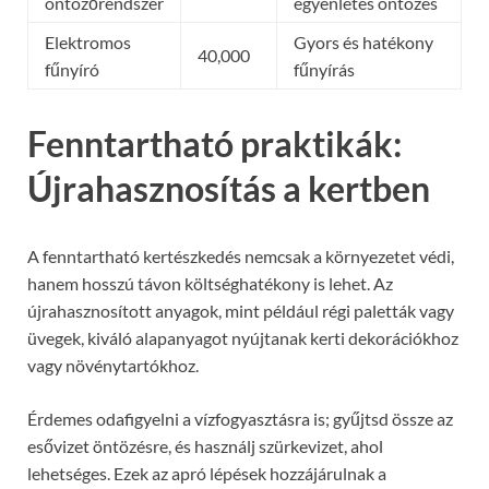
öntözőrendszer
egyenletes öntözés
Elektromos
Gyors és hatékony
40,000
fűnyíró
fűnyírás
Fenntartható praktikák:
Újrahasznosítás a kertben
A fenntartható kertészkedés nemcsak a környezetet védi,
hanem hosszú távon költséghatékony is lehet. Az
újrahasznosított anyagok, mint például régi paletták vagy
üvegek, kiváló alapanyagot nyújtanak kerti dekorációkhoz
vagy növénytartókhoz.
Érdemes odafigyelni a vízfogyasztásra is; gyűjtsd össze az
esővizet öntözésre, és használj szürkevizet, ahol
lehetséges. Ezek az apró lépések hozzájárulnak a