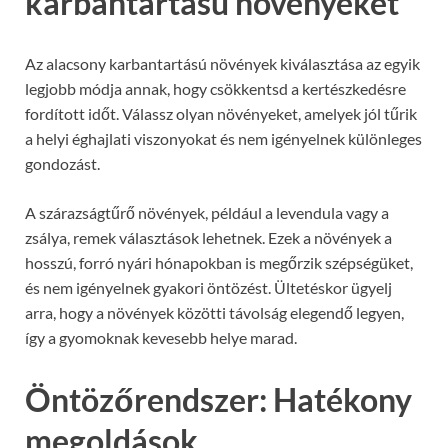
karbantartású növényeket
Az alacsony karbantartású növények kiválasztása az egyik
legjobb módja annak, hogy csökkentsd a kertészkedésre
fordított időt. Válassz olyan növényeket, amelyek jól tűrik
a helyi éghajlati viszonyokat és nem igényelnek különleges
gondozást.
A szárazságtűrő növények, például a levendula vagy a
zsálya, remek választások lehetnek. Ezek a növények a
hosszú, forró nyári hónapokban is megőrzik szépségüket,
és nem igényelnek gyakori öntözést. Ültetéskor ügyelj
arra, hogy a növények közötti távolság elegendő legyen,
így a gyomoknak kevesebb helye marad.
Öntözőrendszer: Hatékony
megoldások