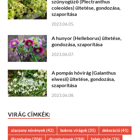
szúnyogűző (Plectranthus
coleoides) ültetése, gondozása,
szaporítása
2023.06.05.
A hunyor (Helleborus) ültetése,
gondozása, szaporítása
2023.06.07.
A pompás hóvirág (Galanthus
elwesii) ültetése, gondozása,
szaporítása
2023.06.08.
VIRÁG CÍMKÉK:
alacsony növények
(42)
bokros virágok
(35)
dekoráció
(41)
dísznövény
(204)
dísznövények
(194)
fehér virág
(76)