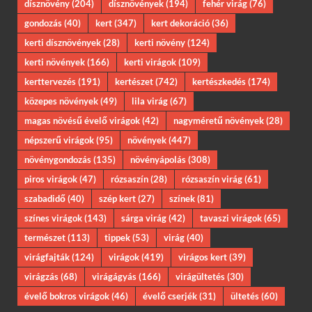
dísznövény
(204)
dísznövények
(194)
fehér virág
(76)
gondozás
(40)
kert
(347)
kert dekoráció
(36)
kerti dísznövények
(28)
kerti növény
(124)
kerti növények
(166)
kerti virágok
(109)
kerttervezés
(191)
kertészet
(742)
kertészkedés
(174)
közepes növények
(49)
lila virág
(67)
magas növésű évelő virágok
(42)
nagyméretű növények
(28)
népszerű virágok
(95)
növények
(447)
növénygondozás
(135)
növényápolás
(308)
piros virágok
(47)
rózsaszín
(28)
rózsaszín virág
(61)
szabadidő
(40)
szép kert
(27)
színek
(81)
színes virágok
(143)
sárga virág
(42)
tavaszi virágok
(65)
természet
(113)
tippek
(53)
virág
(40)
virágfajták
(124)
virágok
(419)
virágos kert
(39)
virágzás
(68)
virágágyás
(166)
virágültetés
(30)
évelő bokros virágok
(46)
évelő cserjék
(31)
ültetés
(60)