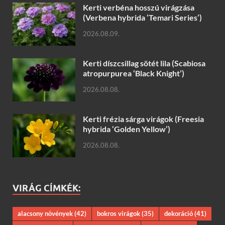
Kerti verbéna hosszú virágzása
(Verbena hybrida ‘Temari Series’)
2026.08.09.
Kerti díszcsillag sötét lila (Scabiosa
atropurpurea ‘Black Knight’)
2026.08.08.
Kerti frézia sárga virágok (Freesia
hybrida ‘Golden Yellow’)
2026.08.08.
VIRÁG CÍMKÉK:
alacsony növények
(42)
bokros virágok
(35)
dekoráció
(41)