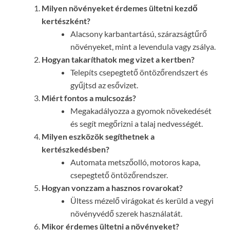
Milyen növényeket érdemes ültetni kezdő
kertészként?
Alacsony karbantartású, szárazságtűrő
növényeket, mint a levendula vagy zsálya.
Hogyan takaríthatok meg vizet a kertben?
Telepíts csepegtető öntözőrendszert és
gyűjtsd az esővizet.
Miért fontos a mulcsozás?
Megakadályozza a gyomok növekedését
és segít megőrizni a talaj nedvességét.
Milyen eszközök segíthetnek a
kertészkedésben?
Automata metszőolló, motoros kapa,
csepegtető öntözőrendszer.
Hogyan vonzzam a hasznos rovarokat?
Ültess mézelő virágokat és kerüld a vegyi
növényvédő szerek használatát.
Mikor érdemes ültetni a növényeket?