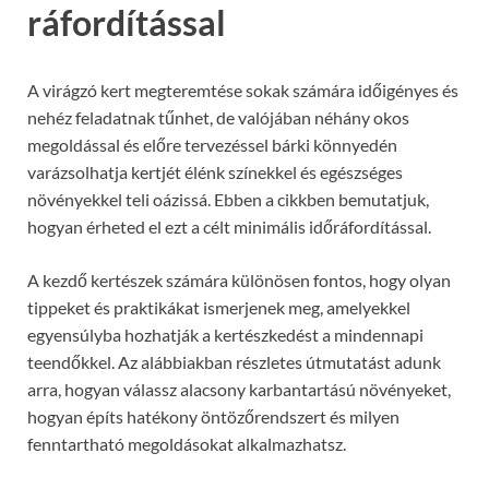
ráfordítással
A virágzó kert megteremtése sokak számára időigényes és
nehéz feladatnak tűnhet, de valójában néhány okos
megoldással és előre tervezéssel bárki könnyedén
varázsolhatja kertjét élénk színekkel és egészséges
növényekkel teli oázissá. Ebben a cikkben bemutatjuk,
hogyan érheted el ezt a célt minimális időráfordítással.
A kezdő kertészek számára különösen fontos, hogy olyan
tippeket és praktikákat ismerjenek meg, amelyekkel
egyensúlyba hozhatják a kertészkedést a mindennapi
teendőkkel. Az alábbiakban részletes útmutatást adunk
arra, hogyan válassz alacsony karbantartású növényeket,
hogyan építs hatékony öntözőrendszert és milyen
fenntartható megoldásokat alkalmazhatsz.