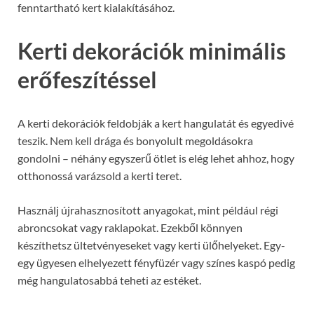
fenntartható kert kialakításához.
Kerti dekorációk minimális
erőfeszítéssel
A kerti dekorációk feldobják a kert hangulatát és egyedivé
teszik. Nem kell drága és bonyolult megoldásokra
gondolni – néhány egyszerű ötlet is elég lehet ahhoz, hogy
otthonossá varázsold a kerti teret.
Használj újrahasznosított anyagokat, mint például régi
abroncsokat vagy raklapokat. Ezekből könnyen
készíthetsz ültetvényeseket vagy kerti ülőhelyeket. Egy-
egy ügyesen elhelyezett fényfüzér vagy színes kaspó pedig
még hangulatosabbá teheti az estéket.