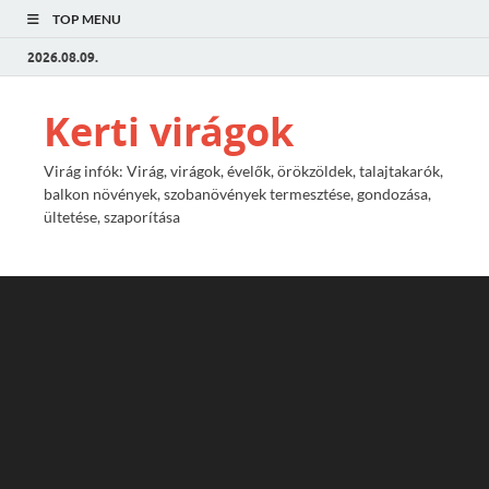
TOP MENU
2026.08.09.
Kerti virágok
Virág infók: Virág, virágok, évelők, örökzöldek, talajtakarók,
balkon növények, szobanövények termesztése, gondozása,
ültetése, szaporítása