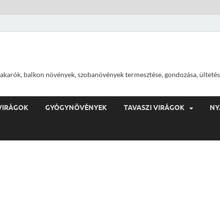
ajtakarók, balkon növények, szobanövények termesztése, gondozása, ültetés
VIRÁGOK
GYÓGYNÖVÉNYEK
TAVASZI VIRÁGOK
NY