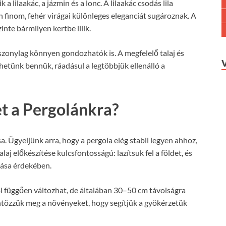
a lilaakác, a jázmin és a lonc. A lilaakác csodás lila
min finom, fehér virágai különleges eleganciát sugároznak. A
zinte bármilyen kertbe illik.
zonylag könnyen gondozhatók is. A megfelelő talaj és
etünk bennük, ráadásul a legtöbbjük ellenálló a
t a Pergolánkra?
sa. Ügyeljünk arra, hogy a pergola elég stabil legyen ahhoz,
laj előkészítése kulcsfontosságú: lazítsuk fel a földet, és
tása érdekében.
ól függően változhat, de általában 30–50 cm távolságra
ntözzük meg a növényeket, hogy segítjük a gyökérzetük