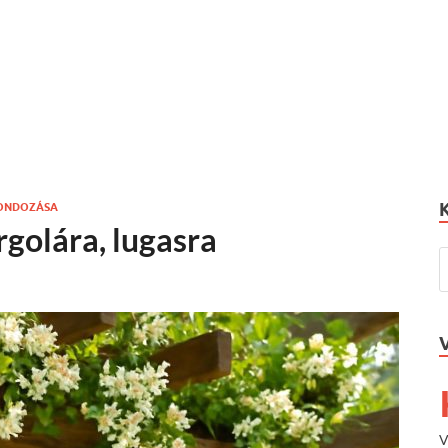
ONDOZÁSA
rgolára, lugasra
V