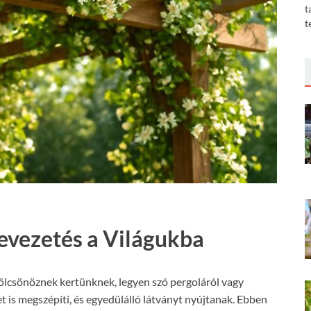
t
t
Bevezetés a Világukba
kölcsönöznek kertünknek, legyen szó pergoláról vagy
ket is megszépíti, és egyedülálló látványt nyújtanak. Ebben