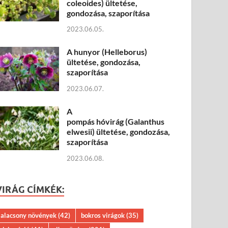
coleoides) ültetése,
gondozása, szaporítása
2023.06.05.
A hunyor (Helleborus)
ültetése, gondozása,
szaporítása
2023.06.07.
A
pompás hóvirág (Galanthus
elwesii) ültetése, gondozása,
szaporítása
2023.06.08.
VIRÁG CÍMKÉK:
alacsony növények
(42)
bokros virágok
(35)