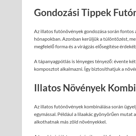
Gondozási Tippek Futó
Az illatos futónövények gondozása során fontos 
hónapokban. Azonban kerüljük a túlöntözést, mert
megfelelő forma és a virágzás elősegítése érdeké
A tápanyagpótlás is lényeges tényező: évente kéts
komposztot alkalmazni. Így biztosíthatjuk a növ
Illatos Növények Komb
Az illatos futónövények kombinálása során ügyelj
egymással. Például a lilaakác gyönyörűen mutat a 
alkothatnak más zöld növényekkel.