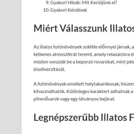
Gyakori Hibák: Mit Kerüljünk el?
Gyakori Kérdések
Miért Válasszunk Illat
Az illatos futónövények sokféle előnnyel járnak, 
kellemes atmoszférát teremt, amely relaxációra é
módon vonzzák be a beporzó rovarokat, mint példá
biodiverzitását.
A futónövények emellett helytakarékosak, hiszen f
kihasználhatók. Különleges karaktert adhatnak a 
pihenősarok vagy egy látványos bejárat.
Legnépszerűbb Illatos 