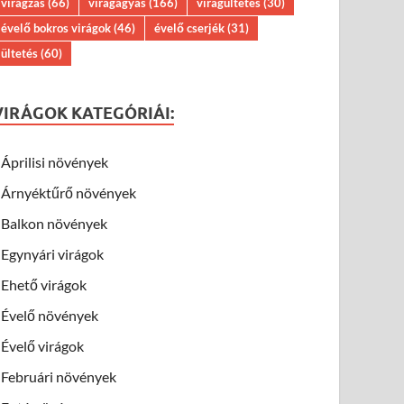
virágzás
(66)
virágágyás
(166)
virágültetés
(30)
évelő bokros virágok
(46)
évelő cserjék
(31)
ültetés
(60)
VIRÁGOK KATEGÓRIÁI:
Áprilisi növények
Árnyéktűrő növények
Balkon növények
Egynyári virágok
Ehető virágok
Évelő növények
Évelő virágok
Februári növények