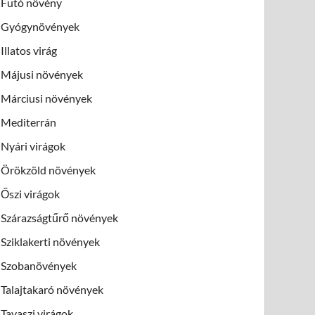
Futó növény
Gyógynövények
Illatos virág
Májusi növények
Márciusi növények
Mediterrán
Nyári virágok
Örökzöld növények
Őszi virágok
Szárazságtűrő növények
Sziklakerti növények
Szobanövények
Talajtakaró növények
Tavaszi virágok