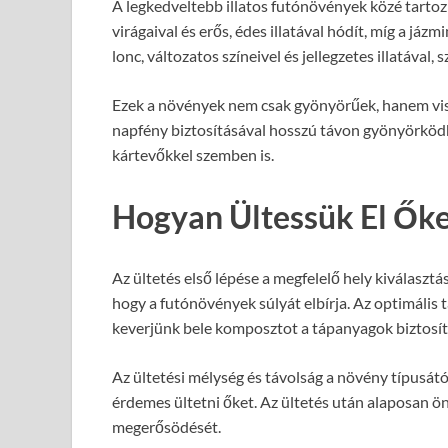
A legkedveltebb illatos futónövények közé tartozik 
virágaival és erős, édes illatával hódít, míg a jáz
lonc, változatos színeivel és jellegzetes illatával, s
Ezek a növények nem csak gyönyörűek, hanem vis
napfény biztosításával hosszú távon gyönyörködh
kártevőkkel szemben is.
Hogyan Ültessük El Őke
Az ültetés első lépése a megfelelő hely kiválasztá
hogy a futónövények súlyát elbírja. Az optimális ta
keverjünk bele komposztot a tápanyagok biztosí
Az ültetési mélység és távolság a növény típusát
érdemes ültetni őket. Az ültetés után alaposan ö
megerősödését.