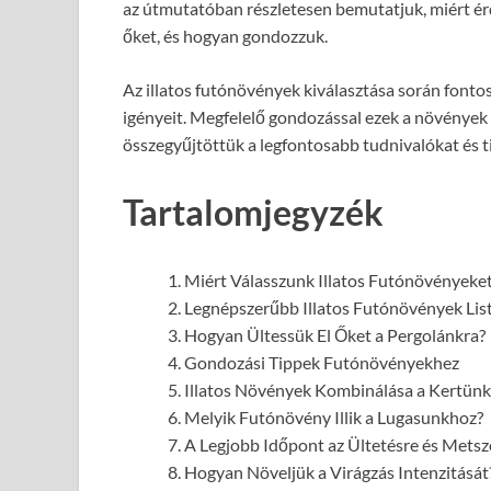
az útmutatóban részletesen bemutatjuk, miért ér
őket, és hogyan gondozzuk.
Az illatos futónövények kiválasztása során fonto
igényeit. Megfelelő gondozással ezek a növénye
összegyűjtöttük a legfontosabb tudnivalókat és t
Tartalomjegyzék
Miért Válasszunk Illatos Futónövényeke
Legnépszerűbb Illatos Futónövények Lis
Hogyan Ültessük El Őket a Pergolánkra?
Gondozási Tippek Futónövényekhez
Illatos Növények Kombinálása a Kertün
Melyik Futónövény Illik a Lugasunkhoz?
A Legjobb Időpont az Ültetésre és Metsz
Hogyan Növeljük a Virágzás Intenzitását