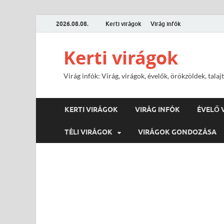
2026.08.08.
Kerti virágok
Virág infók
Kerti virágok
Virág infók: Virág, virágok, évelők, örökzöldek, tal
KERTI VIRÁGOK
VIRÁG INFÓK
ÉVELŐ 
TÉLI VIRÁGOK
VIRÁGOK GONDOZÁSA