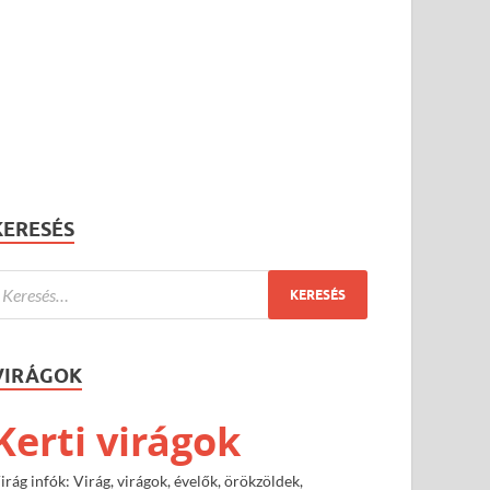
KERESÉS
VIRÁGOK
Kerti virágok
irág infók: Virág, virágok, évelők, örökzöldek,