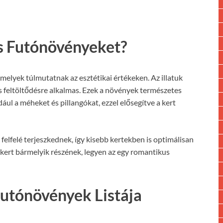
os Futónövényeket?
amelyek túlmutatnak az esztétikai értékeken. Az illatuk
s feltöltődésre alkalmas. Ezek a növények természetes
ul a méheket és pillangókat, ezzel elősegítve a kert
elfelé terjeszkednek, így kisebb kertekben is optimálisan
kert bármelyik részének, legyen az egy romantikus
Futónövények Listája