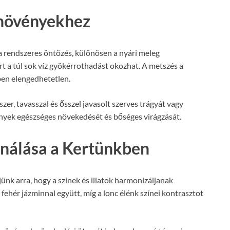
növényekhez
a rendszeres öntözés, különösen a nyári meleg
 a túl sok víz gyökérrothadást okozhat. A metszés a
ben elengedhetetlen.
zer, tavasszal és ősszel javasolt szerves trágyát vagy
ények egészséges növekedését és bőséges virágzását.
inálása a Kertünkben
ünk arra, hogy a színek és illatok harmonizáljanak
fehér jázminnal együtt, míg a lonc élénk színei kontrasztot