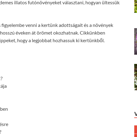
demes illatos futónövényeket választani, hogyan ültessük
s figyelembe venni a kertünk adottságait és a növények
k hosszú éveken át örömet okozhatnak. Cikkünkben
ippeket, hogy a legjobbat hozhassuk ki kertünkből.
t?
tája
kben
ésre
?