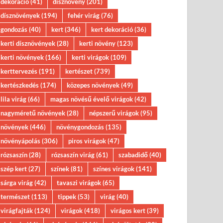
dekoráció
(41)
dísznövény
(201)
dísznövények
(194)
fehér virág
(76)
gondozás
(40)
kert
(346)
kert dekoráció
(36)
kerti dísznövények
(28)
kerti növény
(123)
kerti növények
(166)
kerti virágok
(109)
kerttervezés
(191)
kertészet
(739)
kertészkedés
(174)
közepes növények
(49)
lila virág
(66)
magas növésű évelő virágok
(42)
nagyméretű növények
(28)
népszerű virágok
(95)
növények
(446)
növénygondozás
(135)
növényápolás
(306)
piros virágok
(47)
rózsaszín
(28)
rózsaszín virág
(61)
szabadidő
(40)
szép kert
(27)
színek
(81)
színes virágok
(141)
sárga virág
(42)
tavaszi virágok
(65)
természet
(113)
tippek
(53)
virág
(40)
virágfajták
(124)
virágok
(418)
virágos kert
(39)