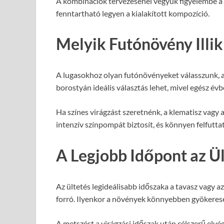
A kombinációk tervezésénél vegyük figyelembe a 
fenntartható legyen a kialakított kompozíció.
Melyik Futónövény Illi
A lugasokhoz olyan futónövényeket válasszunk, a
borostyán ideális választás lehet, mivel egész évb
Ha színes virágzást szeretnénk, a klematisz vagy
intenzív színpompát biztosít, és könnyen felfutta
A Legjobb Időpont az Ü
Az ültetés legideálisabb időszaka a tavasz vagy az
forró. Ilyenkor a növények könnyebben gyökere
A metszést a virágzási időszak után célszerű elv