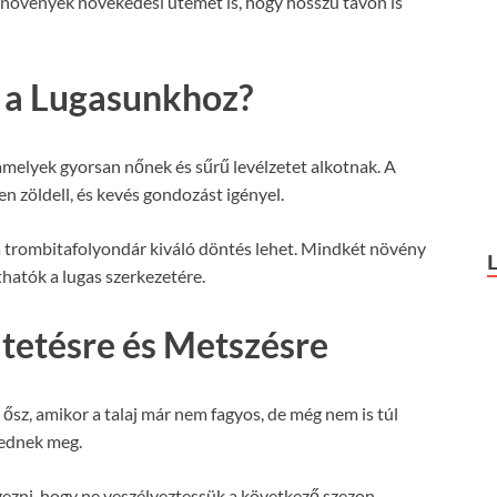
növények növekedési ütemét is, hogy hosszú távon is
k a Lugasunkhoz?
melyek gyorsan nőnek és sűrű levélzetet alkotnak. A
en zöldell, és kevés gondozást igényel.
 a trombitafolyondár kiváló döntés lehet. Mindkét növény
thatók a lugas szerkezetére.
ltetésre és Metszésre
 ősz, amikor a talaj már nem fagyos, de még nem is túl
sednek meg.
égezni, hogy ne veszélyeztessük a következő szezon