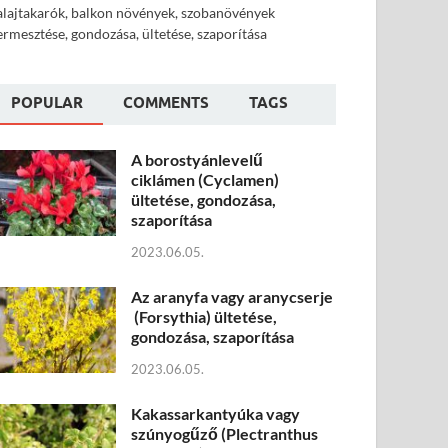
alajtakarók, balkon növények, szobanövények
ermesztése, gondozása, ültetése, szaporítása
POPULAR
COMMENTS
TAGS
A borostyánlevelű
ciklámen (Cyclamen)
ültetése, gondozása,
szaporítása
2023.06.05.
Az aranyfa vagy aranycserje
(Forsythia) ültetése,
gondozása, szaporítása
2023.06.05.
Kakassarkantyúka vagy
szúnyogűző (Plectranthus