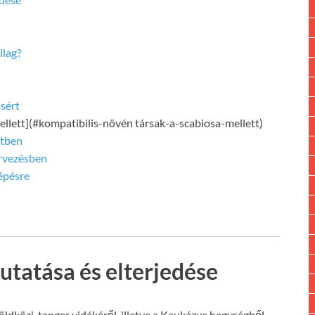
llag?
sért
ellett](#kompatibilis-növén társak-a-scabiosa-mellett)
rtben
ervezésben
lépésre
utatása és elterjedése
a Földközi-tenger vidékéről, illetve a Kaukázus hegységből