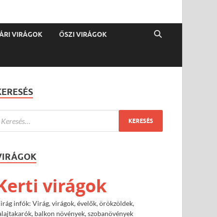
ÁRI VIRÁGOK
ŐSZI VIRÁGOK
KERESÉS
VIRÁGOK
Kerti virágok
irág infók: Virág, virágok, évelők, örökzöldek,
alajtakarók, balkon növények, szobanövények