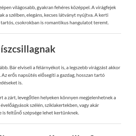
zépen világosabb, gyakran fehéres középpel. A virágfejek
 a szélben, elegáns, kecses látványt nyújtva. A kerti
s tartós, csokrokban is romantikus hangulatot teremt.
díszcsillagnak
ább. Bár elviseli a félárnyékot is, a legszebb virágzást akkor
k. Az erős napsütés elősegíti a gazdag, hosszan tartó
déseket is.
ert a zárt, levegőtlen helyeken könnyen megjelenhetnek a
 évelőágyások szélén, sziklakertekben, vagy akár
e is feltűnő szépsége lehet kertünknek.