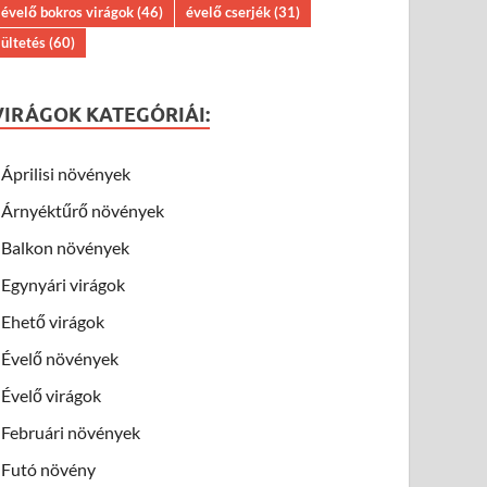
évelő bokros virágok
(46)
évelő cserjék
(31)
ültetés
(60)
VIRÁGOK KATEGÓRIÁI:
Áprilisi növények
Árnyéktűrő növények
Balkon növények
Egynyári virágok
Ehető virágok
Évelő növények
Évelő virágok
Februári növények
Futó növény