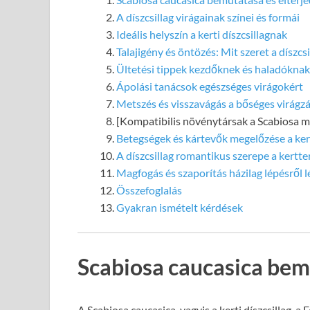
A díszcsillag virágainak színei és formái
Ideális helyszín a kerti díszcsillagnak
Talajigény és öntözés: Mit szeret a díszcsi
Ültetési tippek kezdőknek és haladóknak
Ápolási tanácsok egészséges virágokért
Metszés és visszavágás a bőséges virágzá
[Kompatibilis növénytársak a Scabiosa m
Betegségek és kártevők megelőzése a ke
A díszcsillag romantikus szerepe a kertt
Magfogás és szaporítás házilag lépésről 
Összefoglalás
Gyakran ismételt kérdések
Scabiosa caucasica bem
A Scabiosa caucasica, vagyis a kerti díszcsillag, 