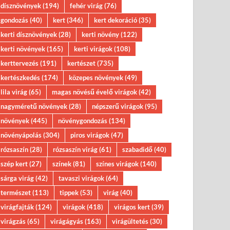
dísznövények
(194)
fehér virág
(76)
gondozás
(40)
kert
(346)
kert dekoráció
(35)
kerti dísznövények
(28)
kerti növény
(122)
kerti növények
(165)
kerti virágok
(108)
kerttervezés
(191)
kertészet
(735)
kertészkedés
(174)
közepes növények
(49)
lila virág
(65)
magas növésű évelő virágok
(42)
nagyméretű növények
(28)
népszerű virágok
(95)
növények
(445)
növénygondozás
(134)
növényápolás
(304)
piros virágok
(47)
rózsaszín
(28)
rózsaszín virág
(61)
szabadidő
(40)
szép kert
(27)
színek
(81)
színes virágok
(140)
sárga virág
(42)
tavaszi virágok
(64)
természet
(113)
tippek
(53)
virág
(40)
virágfajták
(124)
virágok
(418)
virágos kert
(39)
virágzás
(65)
virágágyás
(163)
virágültetés
(30)