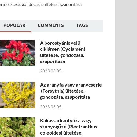
ermesztése, gondozása, ültetése, szaporítása
POPULAR
COMMENTS
TAGS
A borostyánlevelű
ciklámen (Cyclamen)
ültetése, gondozása,
szaporítása
2023.06.05.
Az aranyfa vagy aranycserje
(Forsythia) ültetése,
gondozása, szaporítása
2023.06.05.
Kakassarkantyúka vagy
szúnyogűző (Plectranthus
coleoides) ültetése,