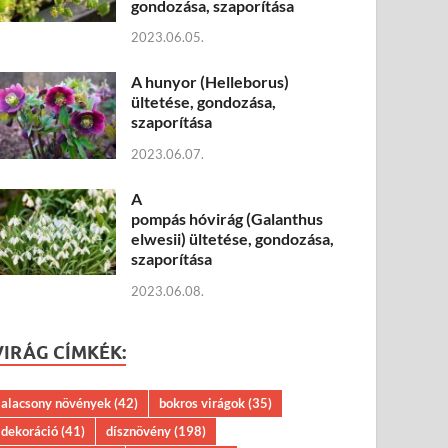
gondozása, szaporítása
2023.06.05.
A hunyor (Helleborus)
ültetése, gondozása,
szaporítása
2023.06.07.
A
pompás hóvirág (Galanthus
elwesii) ültetése, gondozása,
szaporítása
2023.06.08.
VIRÁG CÍMKÉK:
alacsony növények
(42)
bokros virágok
(35)
dekoráció
(41)
dísznövény
(198)