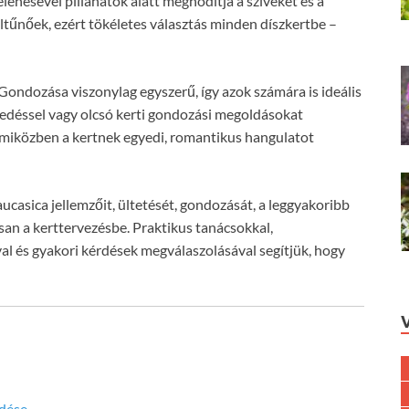
enésével pillanatok alatt meghódítja a szíveket és a
eltűnőek, ezért tökéletes választás minden díszkertbe –
Gondozása viszonylag egyszerű, így azok számára is ideális
kedéssel vagy olcsó kerti gondozási megoldásokat
, miközben a kertnek egyedi, romantikus hangulatot
casica jellemzőit, ültetését, gondozását, a leggyakoribb
san a kerttervezésbe. Praktikus tanácsokkal,
val és gyakori kérdések megválaszolásával segítjük, hogy
edése