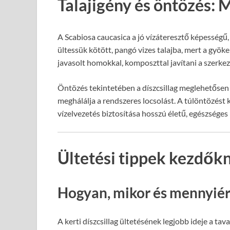
Talajigény és öntözés: M
A Scabiosa caucasica a jó vízáteresztő képességű
ültessük kötött, pangó vizes talajba, mert a gyö
javasolt homokkal, komposzttal javítani a szerkez
Öntözés tekintetében a díszcsillag meglehetősen 
meghálálja a rendszeres locsolást. A túlöntözést ke
vízelvezetés biztosítása hosszú életű, egészség
Ültetési tippek kezdők
Hogyan, mikor és mennyiér
A kerti díszcsillag ültetésének legjobb ideje a ta