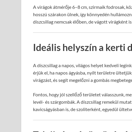
A virágok átmérője 6–8 cm, szirmaik fodrosak, kö
hosszú szárakon ülnek, így könnyedén hullámoznak
díszcsillag nemcsak élőben, de vágott virágként i
Ideális helyszín a kerti 
A díszcsillag a napos, világos helyet kedveli legink
érjük el, ha napos ágyásba, nyílt területre ültetjü
virágzást, és segít megelőzni a gombás megbetege
Fontos, hogy jól szellőző területet válasszunk, m
levél- és szárgombák. A díszcsillag remekül mutat
kavicságyásban is, de szoliterként, egyedül ültetv