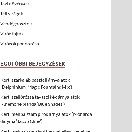
Tavi növények
Téli virágok
Vendégposztok
Virág fajták
Virágok gondozása
LEGUTÓBBI BEJEGYZÉSEK
Kerti szarkaláb pasztell árnyalatok
(Delphinium ‘Magic Fountains Mix’)
Kerti szellőrózsa tavaszi kék árnyalatok
(Anemone blanda ‘Blue Shades’)
Kerti méhbalzsam piros árnyalatok (Monarda
didyma ‘Jacob Cline’)
Kerti méhbalzsam lisztharmat elleni védelme