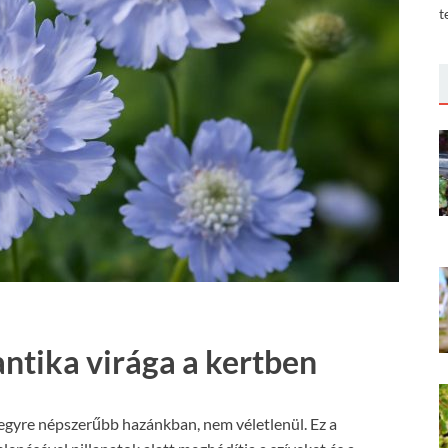
t
antika virága a kertben
re egyre népszerűbb hazánkban, nem véletlenül. Ez a