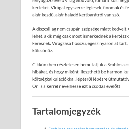
lenyűgöző évelő virág elbűvölő, romantikus megjel
kerteket. Virágai egyszerre légiesek, finomak és f
akár kezdő, akár haladó kertbarátról van szó.
A díszcsillag nem csupán szépsége miatt kedvelt. 
lehet, akik még csak most ismerkednek a kertész
keresnek. Virágzása hosszú, egész nyáron át tart
kölcsönöz.
Cikkünkben részletesen bemutatjuk a Scabiosa cau
hibákat, és hogy miként illeszthető be harmoniku
költségkalkulációkkal, lépésről lépésre útmutató
Ön is sikerrel nevelhesse ezt a csodás évelőt!
Tartalomjegyzék
Scabiosa caucasica bemutatása és elterj