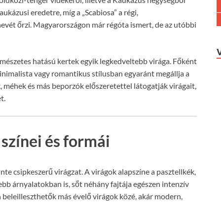
kaukázusi eredetre, míg a „Scabiosa” a régi,
vét őrzi. Magyarországon már régóta ismert, de az utóbbi
rmészetes hatású kertek egyik legkedveltebb virága. Főként
minimalista vagy romantikus stílusban egyaránt megállja a
, méhek és más beporzók előszeretettel látogatják virágait,
t.
 színei és formái
nte csipkeszerű virágzat. A virágok alapszíne a pasztellkék,
étebb árnyalatokban is, sőt néhány fajtája egészen intenzív
n beleilleszthetők más évelő virágok közé, akár modern,