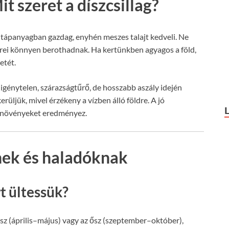
it szeret a díszcsillag?
, tápanyagban gazdag, enyhén meszes talajt kedveli. Ne
kerei könnyen berothadnak. Ha kertünkben agyagos a föld,
etét.
igénytelen, szárazságtűrő, de hosszabb aszály idején
rüljük, mivel érzékeny a vízben álló földre. A jó
es növényeket eredményez.
nek és haladóknak
t ültessük?
vasz (április–május) vagy az ősz (szeptember–október),