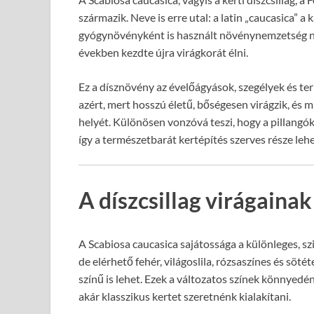
származik. Neve is erre utal: a latin „caucasica” a 
gyógynövényként is használt növénynemzetség ne
években kezdte újra virágkorát élni.
Ez a dísznövény az évelőágyások, szegélyek és te
azért, mert hosszú életű, bőségesen virágzik, és 
helyét. Különösen vonzóvá teszi, hogy a pillangók
így a természetbarát kertépítés szerves része lehe
A díszcsillag virágainak
A Scabiosa caucasica sajátossága a különleges, szi
de elérhető fehér, világoslila, rózsaszínes és söt
színű is lehet. Ezek a változatos színek könnyedé
akár klasszikus kertet szeretnénk kialakítani.