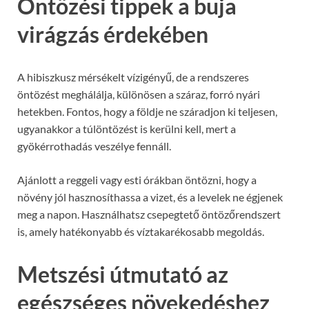
Öntözési tippek a buja
virágzás érdekében
A hibiszkusz mérsékelt vízigényű, de a rendszeres
öntözést meghálálja, különösen a száraz, forró nyári
hetekben. Fontos, hogy a földje ne száradjon ki teljesen,
ugyanakkor a túlöntözést is kerülni kell, mert a
gyökérrothadás veszélye fennáll.
Ajánlott a reggeli vagy esti órákban öntözni, hogy a
növény jól hasznosíthassa a vizet, és a levelek ne égjenek
meg a napon. Használhatsz csepegtető öntözőrendszert
is, amely hatékonyabb és víztakarékosabb megoldás.
Metszési útmutató az
egészséges növekedéshez