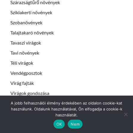
Szárazságtűrő növények
Sziklakerti növények
Szobanövények
Talajtakaró növények
Tavaszi virágok
Tavi növények
Téli virágok
Vendégposztok
Virág fajták
Virágok gondozása
A jobb felhasználói élmény érdekében az oldalon cookie-kat
használunk. Oldalunk használatával, Ön elfogadja a cookie-k
LEGUTÓBBI BEJEGYZÉSEK
használatát.
OK
Nem
Kerti estike illatos fehér-lila keverék (Matthiola incana