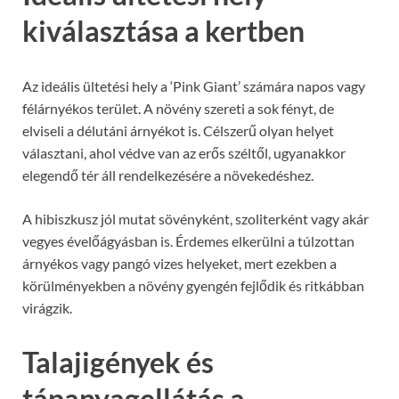
kiválasztása a kertben
Az ideális ültetési hely a ‘Pink Giant’ számára napos vagy
félárnyékos terület. A növény szereti a sok fényt, de
elviseli a délutáni árnyékot is. Célszerű olyan helyet
választani, ahol védve van az erős széltől, ugyanakkor
elegendő tér áll rendelkezésére a növekedéshez.
A hibiszkusz jól mutat sövényként, szoliterként vagy akár
vegyes évelőágyásban is. Érdemes elkerülni a túlzottan
árnyékos vagy pangó vizes helyeket, mert ezekben a
körülményekben a növény gyengén fejlődik és ritkábban
virágzik.
Talajigények és
tápanyagellátás a