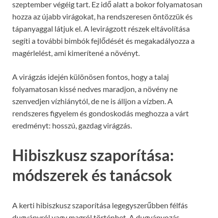
szeptember végéig tart. Ez idő alatt a bokor folyamatosan
hozza az újabb virágokat, ha rendszeresen öntözzük és
tápanyaggal látjuk el. A levirágzott részek eltávolítása
segíti a további bimbók fejlődését és megakadályozza a
magérlelést, ami kimerítené a növényt.
A virágzás idején különösen fontos, hogy a talaj
folyamatosan kissé nedves maradjon, a növény ne
szenvedjen vízhiánytól, de ne is álljon a vízben. A
rendszeres figyelem és gondoskodás meghozza a várt
eredményt: hosszú, gazdag virágzás.
Hibiszkusz szaporítása:
módszerek és tanácsok
A kerti hibiszkusz szaporítása legegyszerűbben félfás
dugványról vagy magról történhet. A dugványozás