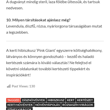
A dugványt mindig steril, laza földbe ültessük, és tartsuk
nedvesen.
10. Milyen társításokat ajánlasz még?
Levendula, díszfű, rózsa, nyáriorgona társaságában mutat
a legszebben.
A kerti hibiszkusz ‘Pink Giant’ egyszerre költséghatékony,
látványos és könnyen gondozható – kezdő és haladó
kertészek számára is kiváló választás! Ne felejtsd el
követni oldalunkat további kertészeti tippekért és
inspirációkért!
Post Views:
130
TAGGED
DÍSZNÖVÉNYEK
HIBISZKUSZ
KERT
KERTÉSZET
KERTI NÖVÉNYEK
NÖVÉNYÁPOLÁS
RÓZSASZÍN VIRÁGOK
SZÍNES VIRÁGOK