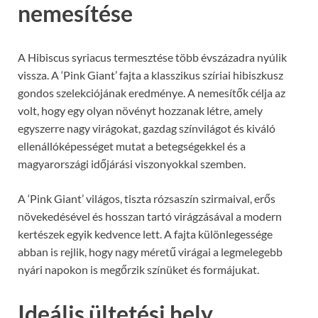
nemesítése
A Hibiscus syriacus termesztése több évszázadra nyúlik
vissza. A ‘Pink Giant’ fajta a klasszikus szíriai hibiszkusz
gondos szelekciójának eredménye. A nemesítők célja az
volt, hogy egy olyan növényt hozzanak létre, amely
egyszerre nagy virágokat, gazdag színvilágot és kiváló
ellenállóképességet mutat a betegségekkel és a
magyarországi időjárási viszonyokkal szemben.
A ‘Pink Giant’ világos, tiszta rózsaszín szirmaival, erős
növekedésével és hosszan tartó virágzásával a modern
kertészek egyik kedvence lett. A fajta különlegessége
abban is rejlik, hogy nagy méretű virágai a legmelegebb
nyári napokon is megőrzik színüket és formájukat.
Ideális ültetési hely