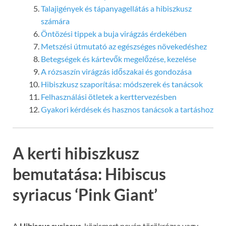
Talajigények és tápanyagellátás a hibiszkusz
számára
Öntözési tippek a buja virágzás érdekében
Metszési útmutató az egészséges növekedéshez
Betegségek és kártevők megelőzése, kezelése
A rózsaszín virágzás időszakai és gondozása
Hibiszkusz szaporítása: módszerek és tanácsok
Felhasználási ötletek a kerttervezésben
Gyakori kérdések és hasznos tanácsok a tartáshoz
A kerti hibiszkusz
bemutatása: Hibiscus
syriacus ‘Pink Giant’
A
Hibiscus syriacus
, közismert nevén törökrózsa vagy