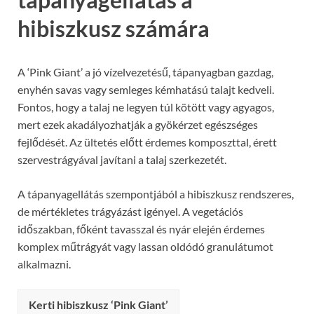
hibiszkusz számára
A ‘Pink Giant’ a jó vízelvezetésű, tápanyagban gazdag,
enyhén savas vagy semleges kémhatású talajt kedveli.
Fontos, hogy a talaj ne legyen túl kötött vagy agyagos,
mert ezek akadályozhatják a gyökérzet egészséges
fejlődését. Az ültetés előtt érdemes komposzttal, érett
szervestrágyával javítani a talaj szerkezetét.
A tápanyagellátás szempontjából a hibiszkusz rendszeres,
de mértékletes trágyázást igényel. A vegetációs
időszakban, főként tavasszal és nyár elején érdemes
komplex műtrágyát vagy lassan oldódó granulátumot
alkalmazni.
Kerti hibiszkusz ‘Pink Giant’