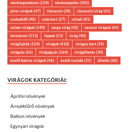
növénygondozás
(134)
növényápolás
(305)
piros virágok
(47)
rózsaszín
(28)
rózsaszín virág
(61)
szabadidő
(40)
szép kert
(27)
színek
(81)
színes virágok
(140)
sárga virág
(42)
tavaszi virágok
(64)
természet
(113)
tippek
(53)
virág
(40)
virágfajták
(124)
virágok
(418)
virágos kert
(39)
virágzás
(65)
virágágyás
(164)
virágültetés
(30)
évelő bokros virágok
(46)
évelő cserjék
(31)
ültetés
(60)
VIRÁGOK KATEGÓRIÁI:
Áprilisi növények
Árnyéktűrő növények
Balkon növények
Egynyári virágok