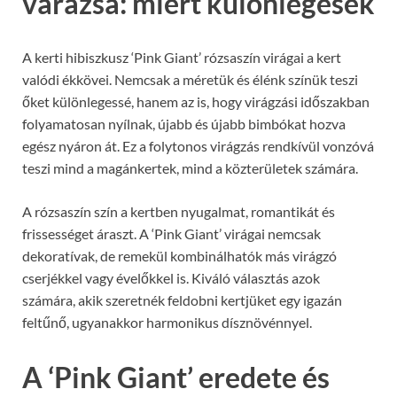
varázsa: miért különlegesek
A kerti hibiszkusz ‘Pink Giant’ rózsaszín virágai a kert
valódi ékkövei. Nemcsak a méretük és élénk színük teszi
őket különlegessé, hanem az is, hogy virágzási időszakban
folyamatosan nyílnak, újabb és újabb bimbókat hozva
egész nyáron át. Ez a folytonos virágzás rendkívül vonzóvá
teszi mind a magánkertek, mind a közterületek számára.
A rózsaszín szín a kertben nyugalmat, romantikát és
frissességet áraszt. A ‘Pink Giant’ virágai nemcsak
dekoratívak, de remekül kombinálhatók más virágzó
cserjékkel vagy évelőkkel is. Kiváló választás azok
számára, akik szeretnék feldobni kertjüket egy igazán
feltűnő, ugyanakkor harmonikus dísznövénnyel.
A ‘Pink Giant’ eredete és