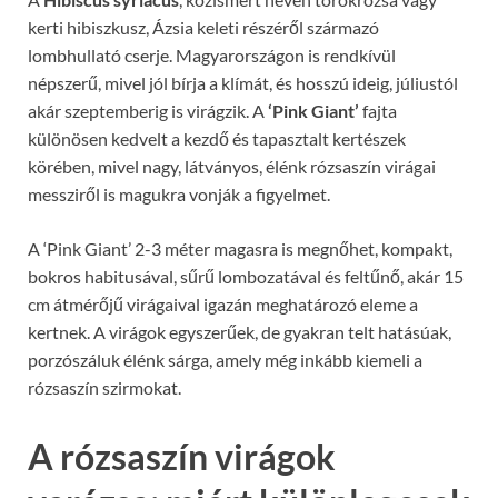
kerti hibiszkusz, Ázsia keleti részéről származó
lombhullató cserje. Magyarországon is rendkívül
népszerű, mivel jól bírja a klímát, és hosszú ideig, júliustól
akár szeptemberig is virágzik. A
‘Pink Giant’
fajta
különösen kedvelt a kezdő és tapasztalt kertészek
körében, mivel nagy, látványos, élénk rózsaszín virágai
messziről is magukra vonják a figyelmet.
A ‘Pink Giant’ 2-3 méter magasra is megnőhet, kompakt,
bokros habitusával, sűrű lombozatával és feltűnő, akár 15
cm átmérőjű virágaival igazán meghatározó eleme a
kertnek. A virágok egyszerűek, de gyakran telt hatásúak,
porzószáluk élénk sárga, amely még inkább kiemeli a
rózsaszín szirmokat.
A rózsaszín virágok