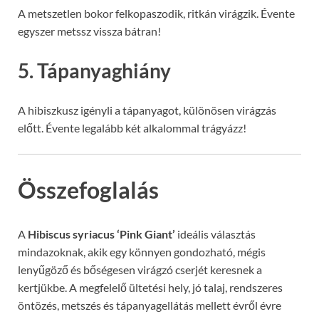
A metszetlen bokor felkopaszodik, ritkán virágzik. Évente
egyszer metssz vissza bátran!
5. Tápanyaghiány
A hibiszkusz igényli a tápanyagot, különösen virágzás
előtt. Évente legalább két alkalommal trágyázz!
Összefoglalás
A
Hibiscus syriacus ‘Pink Giant’
ideális választás
mindazoknak, akik egy könnyen gondozható, mégis
lenyűgöző és bőségesen virágzó cserjét keresnek a
kertjükbe. A megfelelő ültetési hely, jó talaj, rendszeres
öntözés, metszés és tápanyagellátás mellett évről évre