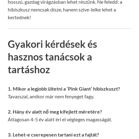
hosszú, gazdag virágzásban lehet részünk. Ne feledd: a
hibiszkusz nemcsak dísze, hanem szíve-lelke lehet a
kertednek!
Gyakori kérdések és
hasznos tanácsok a
tartáshoz
1. Mikor a legjobb ültetni a ‘Pink Giant’ hibiszkuszt?
Tavasszal, amikor már nem fenyeget fagy.
2. Hány év alatt nő meg kifejlett méretére?
Átlagosan 4-5 év alatt éri el végleges magasságát.
3. Lehet-e cserepesen tartani ezt a fajtát?