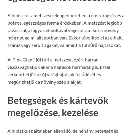
A hibiszkusz metszése elengedhetetlen a dús virágzás és a
bokros, egészséges forma érdekében. A metszést legjobb
tavasszal, a fagyok elmúltával végezni, amikor a növény
még nyugalmi állapotban van. Ekkor távolítsd el az elhalt,
száraz vagy sérült ágakat, valamint a túl sűrű hajtásokat.
A ‘Pink Giant’ jól tűri a metszést, ezért bátran
visszavághatjuk akár a hajtások harmadáig is. Ezzel
serkenthetjük az új virághajtások fejlődését és
megőrizhetjük a növény szép alakját.
Betegségek és kártevők
megelőzése, kezelése
A hibiszkusz általában ellenálló, de néhány betegség és