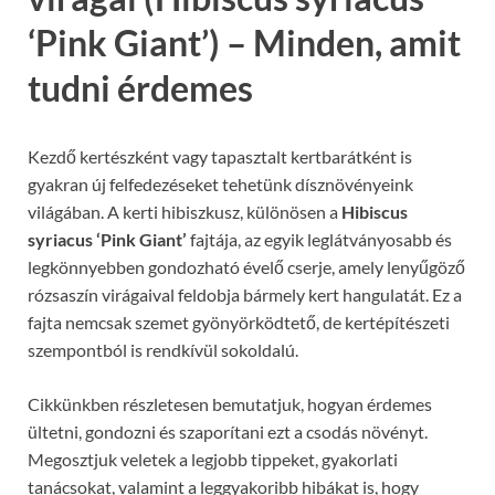
‘Pink Giant’) – Minden, amit
tudni érdemes
Kezdő kertészként vagy tapasztalt kertbarátként is
gyakran új felfedezéseket tehetünk dísznövényeink
világában. A kerti hibiszkusz, különösen a
Hibiscus
syriacus ‘Pink Giant’
fajtája, az egyik leglátványosabb és
legkönnyebben gondozható évelő cserje, amely lenyűgöző
rózsaszín virágaival feldobja bármely kert hangulatát. Ez a
fajta nemcsak szemet gyönyörködtető, de kertépítészeti
szempontból is rendkívül sokoldalú.
Cikkünkben részletesen bemutatjuk, hogyan érdemes
ültetni, gondozni és szaporítani ezt a csodás növényt.
Megosztjuk veletek a legjobb tippeket, gyakorlati
tanácsokat, valamint a leggyakoribb hibákat is, hogy