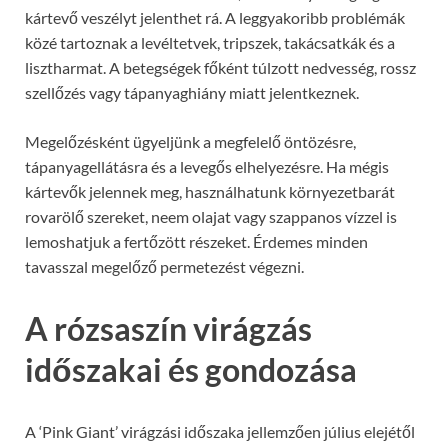
kártevő veszélyt jelenthet rá. A leggyakoribb problémák
közé tartoznak a levéltetvek, tripszek, takácsatkák és a
lisztharmat. A betegségek főként túlzott nedvesség, rossz
szellőzés vagy tápanyaghiány miatt jelentkeznek.
Megelőzésként ügyeljünk a megfelelő öntözésre,
tápanyagellátásra és a levegős elhelyezésre. Ha mégis
kártevők jelennek meg, használhatunk környezetbarát
rovarölő szereket, neem olajat vagy szappanos vízzel is
lemoshatjuk a fertőzött részeket. Érdemes minden
tavasszal megelőző permetezést végezni.
A rózsaszín virágzás
időszakai és gondozása
A ‘Pink Giant’ virágzási időszaka jellemzően július elejétől