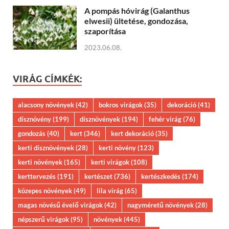
A pompás hóvirág (Galanthus
elwesii) ültetése, gondozása,
szaporítása
2023.06.08.
VIRÁG CÍMKÉK:
alacsony növények
(42)
bokros virágok
(35)
dekoráció
(41)
dísznövény
(199)
dísznövények
(194)
fehér virág
(76)
gondozás
(40)
kert
(346)
kert dekoráció
(35)
kerti dísznövények
(28)
kerti növény
(123)
kerti növények
(165)
kerti virágok
(108)
kerttervezés
(191)
kertészet
(736)
kertészkedés
(174)
közepes növények
(49)
lila virág
(65)
magas növésű évelő virágok
(42)
nagyméretű növények
(28)
népszerű virágok
(95)
növények
(445)