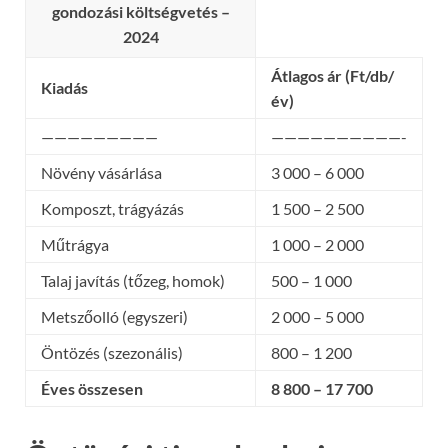
gondozási költségvetés –
2024
Átlagos ár (Ft/db/
Kiadás
év)
—————————
——————————-
Növény vásárlása
3 000 – 6 000
Komposzt, trágyázás
1 500 – 2 500
Műtrágya
1 000 – 2 000
Talaj javítás (tőzeg, homok)
500 – 1 000
Metszőolló (egyszeri)
2 000 – 5 000
Öntözés (szezonális)
800 – 1 200
Éves összesen
8 800 – 17 700