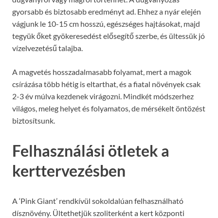
gyorsabb és biztosabb eredményt ad. Ehhez a nyár elején
vágjunk le 10-15 cm hosszú, egészséges hajtásokat, majd
tegyük őket gyökeresedést elősegítő szerbe, és ültessük jó
vízelvezetésű talajba.
A magvetés hosszadalmasabb folyamat, mert a magok
csírázása több hétig is eltarthat, és a fiatal növények csak
2-3 év múlva kezdenek virágozni. Mindkét módszerhez
világos, meleg helyet és folyamatos, de mérsékelt öntözést
biztosítsunk.
Felhasználási ötletek a
kerttervezésben
A ‘Pink Giant’ rendkívül sokoldalúan felhasználható
dísznövény. Ültethetjük szoliterként a kert központi