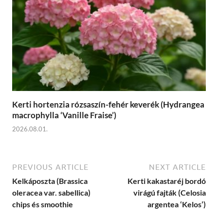
Kerti hortenzia rózsaszín-fehér keverék (Hydrangea
macrophylla ‘Vanille Fraise’)
2026.08.01.
PREVIOUS ARTICLE
NEXT ARTICLE
Kelkáposzta (Brassica
Kerti kakastaréj bordó
oleracea var. sabellica)
virágú fajták (Celosia
chips és smoothie
argentea ‘Kelos’)