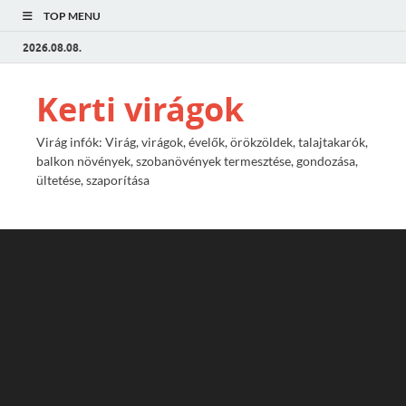
TOP MENU
2026.08.08.
Kerti virágok
Virág infók: Virág, virágok, évelők, örökzöldek, talajtakarók,
balkon növények, szobanövények termesztése, gondozása,
ültetése, szaporítása