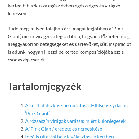
kerted hibiszkusza egész évben egészséges és virágzó
lehessen.
Tudd meg, milyen talajban érzi magát legjobban a ‘Pink
Giant’, mikor virágzik a legszebben, hogyan előzheted meg
a leggyakoribb betegségeket és kártevőket, sőt, inspirációt
is adunk, hogyan illeszd be kerted kompozíciójába ezt a
csodaszép cserjét!
Tartalomjegyzék
A kerti hibiszkusz bemutatása: Hibiscus syriacus
‘Pink Giant’
A rózsaszín virágok varázsa: miért különlegesek
A ‘Pink Giant’ eredete és nemesítése
Ideális ültetési hely kiválasztása a kertben