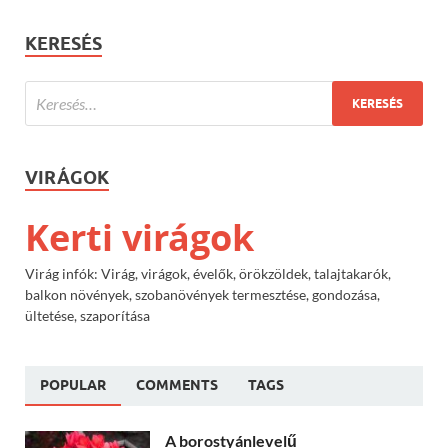
KERESÉS
VIRÁGOK
Kerti virágok
Virág infók: Virág, virágok, évelők, örökzöldek, talajtakarók,
balkon növények, szobanövények termesztése, gondozása,
ültetése, szaporítása
POPULAR
COMMENTS
TAGS
A borostyánlevelű