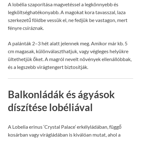
A lobélia szaporítása magvetéssel a legkönnyebb és
legköltséghatékonyabb. A magokat kora tavasszal, laza
szerkezetű földbe vessük el, ne fedjük be vastagon, mert
fényre csíráznak.
A palánták 2–3 hét alatt jelennek meg. Amikor már kb. 5
cm magasak, különválaszthatjuk, vagy végleges helyükre
ültethetjük őket. A magról nevelt növények ellenállóbbak,
és a legszebb virágtengert biztosítják.
Balkonládák és ágyások
díszítése lobéliával
A Lobelia erinus ‘Crystal Palace’ erkélyládában, függő
kosárban vagy virágládában is kiválóan mutat, ahol a