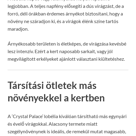
legjobban. A teljes napfény elősegíti a dús virágzást, de a
forró, déli órákban érdemes árnyékot biztosítani, hogy a
növény ne száradjon ki, és a virágok élénk színe tartós
maradjon.
Árnyékosabb területen is életképes, de virágzása kevésbé
lesz intenzív. Ezért a kert naposabb sarkait, vagy jól
megvilágított erkélyeket ajánlott választani kiültetéshez.
Társítási ötletek más
növényekkel a kertben
A ‘Crystal Palace’ lobélia kiválóan társítható más egynyári
és évelő virágokkal. Alacsony termete miatt
szegélynövénynek is ideális, de remekül mutat magasabb,