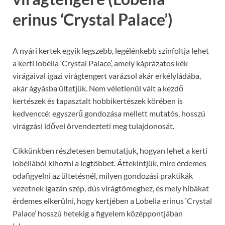
erinus ‘Crystal Palace’)
A nyári kertek egyik legszebb, legélénkebb színfoltja lehet
a kerti lobélia ‘Crystal Palace’, amely káprázatos kék
virágaival igazi virágtengert varázsol akár erkélyládába,
akár ágyásba ültetjük. Nem véletlenül vált a kezdő
kertészek és tapasztalt hobbikertészek körében is
kedvenccé: egyszerű gondozása mellett mutatós, hosszú
virágzási idővel örvendezteti meg tulajdonosát.
Cikkünkben részletesen bemutatjuk, hogyan lehet a kerti
lobéliából kihozni a legtöbbet. Áttekintjük, mire érdemes
odafigyelni az ültetésnél, milyen gondozási praktikák
vezetnek igazán szép, dús virágtömeghez, és mely hibákat
érdemes elkerülni, hogy kertjében a Lobelia erinus ‘Crystal
Palace’ hosszú hetekig a figyelem középpontjában