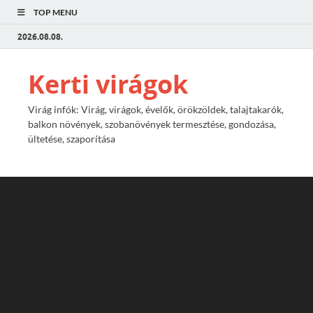
TOP MENU
2026.08.08.
Kerti virágok
Virág infók: Virág, virágok, évelők, örökzöldek, talajtakarók,
balkon növények, szobanövények termesztése, gondozása,
ültetése, szaporítása