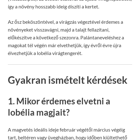
így a növény hosszabb ideig díszíti a kertet.
Az ősz beköszöntével, a virágzás végeztével érdemes a
növényeket visszavágni, majd a talajt fellazítani,
előkészítve a következő szezonra. Palántaneveléshez a
magokat tél végén már elvethetjük, így évről évre újra
élvezhetjük a lobélia virágtengerét.
Gyakran ismételt kérdések
1. Mikor érdemes elvetni a
lobélia magjait?
A magvetés ideális ideje február végétől március végéig
tart, beltéren vagy üvegházban, hogy időben kiültethető