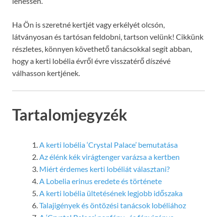
lehessen.
Ha Ön is szeretné kertjét vagy erkélyét olcsón,
látványosan és tartósan feldobni, tartson velünk! Cikkünk
részletes, könnyen követhető tanácsokkal segít abban,
hogy a kerti lobélia évről évre visszatérő díszévé
válhasson kertjének.
Tartalomjegyzék
A kerti lobélia ‘Crystal Palace’ bemutatása
Az élénk kék virágtenger varázsa a kertben
Miért érdemes kerti lobéliát választani?
A Lobelia erinus eredete és története
A kerti lobélia ültetésének legjobb időszaka
Talajigények és öntözési tanácsok lobéliához