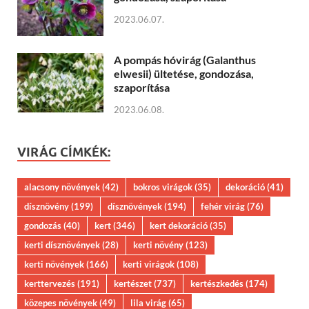
2023.06.07.
A pompás hóvirág (Galanthus
elwesii) ültetése, gondozása,
szaporítása
2023.06.08.
VIRÁG CÍMKÉK:
alacsony növények
(42)
bokros virágok
(35)
dekoráció
(41)
dísznövény
(199)
dísznövények
(194)
fehér virág
(76)
gondozás
(40)
kert
(346)
kert dekoráció
(35)
kerti dísznövények
(28)
kerti növény
(123)
kerti növények
(166)
kerti virágok
(108)
kerttervezés
(191)
kertészet
(737)
kertészkedés
(174)
közepes növények
(49)
lila virág
(65)