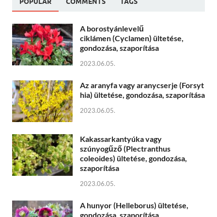
POPULAR
COMMENTS
TAGS
A borostyánlevelű
ciklámen (Cyclamen) ültetése,
gondozása, szaporítása
2023.06.05.
Az aranyfa vagy aranycserje (Forsyt
hia) ültetése, gondozása, szaporítása
2023.06.05.
Kakassarkantyúka vagy
szúnyogűző (Plectranthus
coleoides) ültetése, gondozása,
szaporítása
2023.06.05.
A hunyor (Helleborus) ültetése,
gondozása, szaporítása