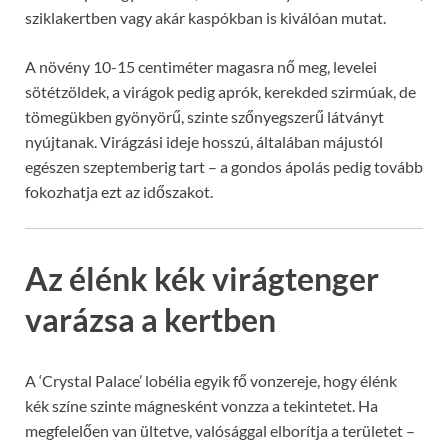
sziklakertben vagy akár kaspókban is kiválóan mutat.
A növény 10-15 centiméter magasra nő meg, levelei
sötétzöldek, a virágok pedig aprók, kerekded szirmúak, de
tömegükben gyönyörű, szinte szőnyegszerű látványt
nyújtanak. Virágzási ideje hosszú, általában májustól
egészen szeptemberig tart – a gondos ápolás pedig tovább
fokozhatja ezt az időszakot.
Az élénk kék virágtenger
varázsa a kertben
A ‘Crystal Palace’ lobélia egyik fő vonzereje, hogy élénk
kék színe szinte mágnesként vonzza a tekintetet. Ha
megfelelően van ültetve, valósággal elborítja a területet –