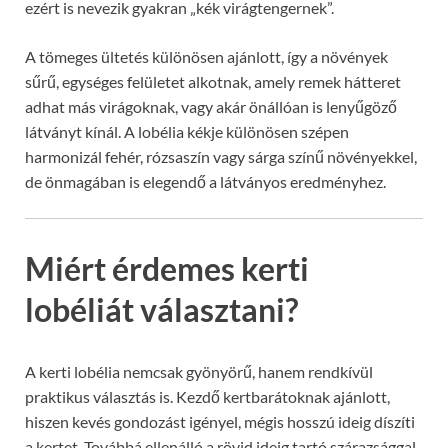
ezért is nevezik gyakran „kék virágtengernek”.
A tömeges ültetés különösen ajánlott, így a növények
sűrű, egységes felületet alkotnak, amely remek hátteret
adhat más virágoknak, vagy akár önállóan is lenyűgöző
látványt kínál. A lobélia kékje különösen szépen
harmonizál fehér, rózsaszín vagy sárga színű növényekkel,
de önmagában is elegendő a látványos eredményhez.
Miért érdemes kerti
lobéliát választani?
A kerti lobélia nemcsak gyönyörű, hanem rendkívül
praktikus választás is. Kezdő kertbarátoknak ajánlott,
hiszen kevés gondozást igényel, mégis hosszú ideig díszíti
a kertet. Továbbá ellenálló a rövid ideig tartó szárazsággal