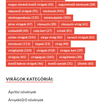
magas növésű évelő virágok
(42)
nagyméretű növények
(28)
népszerű virágok
(95)
növények
(445)
növénygondozás
(135)
növényápolás
(305)
piros virágok
(47)
rózsaszín
(28)
rózsaszín virág
(61)
szabadidő
(40)
szép kert
(27)
színek
(81)
színes virágok
(141)
sárga virág
(42)
tavaszi virágok
(65)
természet
(113)
tippek
(53)
virág
(40)
virágfajták
(124)
virágok
(418)
virágos kert
(39)
virágzás
(65)
virágágyás
(165)
virágültetés
(30)
évelő bokros virágok
(46)
évelő cserjék
(31)
ültetés
(60)
VIRÁGOK KATEGÓRIÁI:
Áprilisi növények
Árnyéktűrő növények