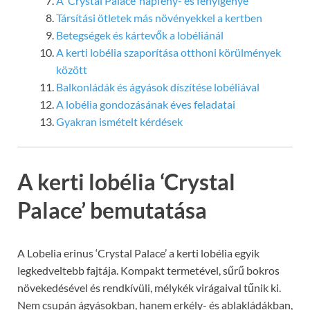
A ‘Crystal Palace’ napfény- és fényigénye
Társítási ötletek más növényekkel a kertben
Betegségek és kártevők a lobéliánál
A kerti lobélia szaporítása otthoni körülmények
között
Balkonládák és ágyások díszítése lobéliával
A lobélia gondozásának éves feladatai
Gyakran ismételt kérdések
A kerti lobélia ‘Crystal
Palace’ bemutatása
A Lobelia erinus ‘Crystal Palace’ a kerti lobélia egyik
legkedveltebb fajtája. Kompakt termetével, sűrű bokros
növekedésével és rendkívüli, mélykék virágaival tűnik ki.
Nem csupán ágyásokban, hanem erkély- és ablakládákban,