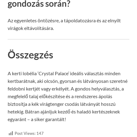
gondozás során?
Az egyenletes öntözésre, a tápoldatozásra és az elnyílt
virágok eltávolítására.
Összegzés
A kerti lobélia ‘Crystal Palace’ ideális választás minden
kertbarátnak, aki olcsón, gyorsan és látványosan szeretné
feldobni kertjét vagy erkélyét. A gondos helyválasztás, a
megfelelő talaj előkészítése és a rendszeres ápolás
biztosítja a kék virágtenger csodás látványát hosszú
hetekig. Bátran ajánljuk kezdő és haladó kertészeknek
egyaránt – a siker garantált!
Post Views:
147