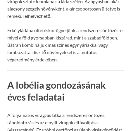
virágok szinte leomlanak a láda szélén. Az ágyásban akár
alacsony szegélynövényként, akár csoportosan ültetve is
remekül elhelyezhető.
Erkélyládába ültetéskor ügyeljünk a rendszeres öntözésre,
mivel a föld gyorsabban kiszárad, mint a szabadföldben.
Bátran kombináljuk más színes egynyáriakkal vagy
lombozattal díszítő növényekkel is a mutatós
végeredmény érdekében.
A lobélia gondozásának
éves feladatai
A folyamatos virágzás titka a rendszeres öntözés,
tápoldatozás és az elnyílt virágok eltávolítása
(visszacsípés). Ez utóbbi ösztönzi az újabb virágképződést,