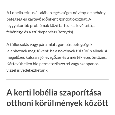
A Lobelia erinus általában egészséges növény, de néhány
betegség és kártevő időnként gondot okozhat. A
leggyakoribb problémák közé tartozik a levéltetű, a
fehérlégy, és a szürkepenész (Botrytis).
A túllocsolás vagy pára miatt gombás betegségek
jelenhetnek meg, főként, ha a növények túl sűrűn állnak. A
megelőzés kulcsa a jó levegőzés és a mértékletes öntözés.
Kártevők ellen bio permetezőszerrel vagy szappanos
vízzel is védekezhetünk.
A kerti lobélia szaporítása
otthoni körülmények között