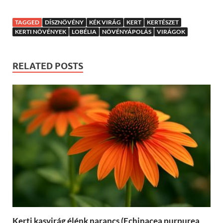
TAGGED
DÍSZNÖVÉNY
KÉK VIRÁG
KERT
KERTÉSZET
KERTI NÖVÉNYEK
LOBÉLIA
NÖVÉNYÁPOLÁS
VIRÁGOK
RELATED POSTS
Kerti kasvirág élénk narancs (Echinacea purpurea