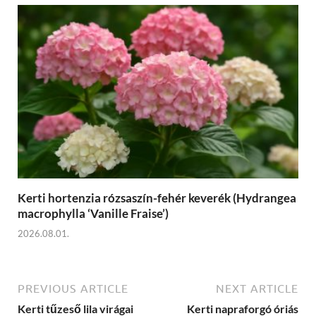
Kerti hortenzia rózsaszín-fehér keverék (Hydrangea
macrophylla ‘Vanille Fraise’)
2026.08.01.
PREVIOUS ARTICLE
NEXT ARTICLE
Kerti tűzeső lila virágai
Kerti napraforgó óriás