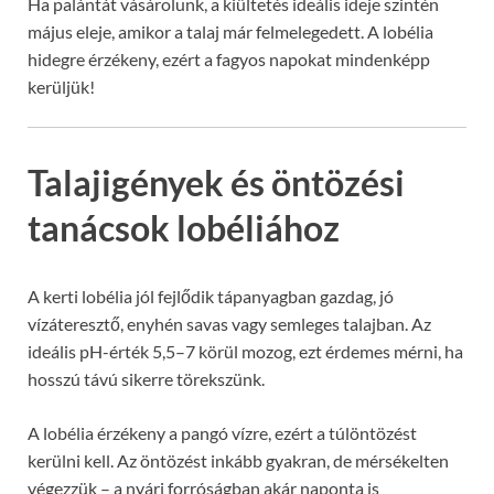
Ha palántát vásárolunk, a kiültetés ideális ideje szintén
május eleje, amikor a talaj már felmelegedett. A lobélia
hidegre érzékeny, ezért a fagyos napokat mindenképp
kerüljük!
Talajigények és öntözési
tanácsok lobéliához
A kerti lobélia jól fejlődik tápanyagban gazdag, jó
vízáteresztő, enyhén savas vagy semleges talajban. Az
ideális pH-érték 5,5–7 körül mozog, ezt érdemes mérni, ha
hosszú távú sikerre törekszünk.
A lobélia érzékeny a pangó vízre, ezért a túlöntözést
kerülni kell. Az öntözést inkább gyakran, de mérsékelten
végezzük – a nyári forróságban akár naponta is