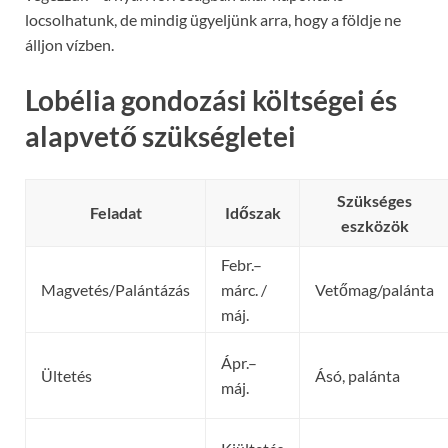
locsolhatunk, de mindig ügyeljünk arra, hogy a földje ne
álljon vízben.
Lobélia gondozási költségei és
alapvető szükségletei
Szükséges
Feladat
Időszak
eszközök
Febr.–
Magvetés/Palántázás
márc. /
Vetőmag/palánta
máj.
Ápr.–
Ültetés
Ásó, palánta
máj.