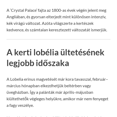
A ‘Crystal Palace’ fajta az 1800-as évek végén jelent meg
Angliában, és gyorsan elterjedt mint különösen intenzív,
kék virágú változat. Azóta világszerte a kertészek
kedvence, és számtalan keresztezett változatát ismerjük.
A kerti lobélia ültetésének
legjobb időszaka
A Lobelia erinus magvetését már kora tavasszal, február–
március hónapban elkezdhetjük beltérben vagy
üvegházban. Így a palánták már április-májusban
kiültethetők végleges helyükre, amikor már nem fenyeget
a fagy veszélye.