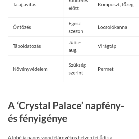
Kiültetés
Talajjavítás
Komposzt, tőzeg
előtt
Egész
Öntözés
Locsolókanna
szezon
Júni.–
Tápoldatozás
Virágtáp
aug.
Szükség
Növényvédelem
Permet
szerint
A ‘Crystal Palace’ napfény-
és fényigénye
A lobélia napos vagy félárnyékos helyen fejlődik a