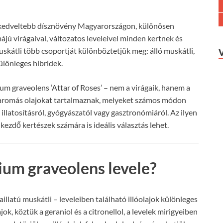
gkedveltebb dísznövény Magyarországon, különösen
jú virágaival, változatos leveleivel minden kertnek és
muskátli több csoportját különböztetjük meg: álló muskátli,
különleges hibridek.
ium graveolens ‘Attar of Roses’ – nem a virágaik, hanem a
k aromás olajokat tartalmaznak, melyeket számos módon
illatosításról, gyógyászatól vagy gasztronómiáról. Az ilyen
kezdő kertészek számára is ideális választás lehet.
nium graveolens levele?
latú muskátli – leveleiben található illóolajok különleges
k, köztük a geraniol és a citronellol, a levelek mirigyeiben