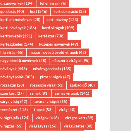
dísznövények
(194)
fehér virág
(76)
gondozás
(40)
kert
(346)
kert dekoráció
(35)
kerti dísznövények
(28)
kerti növény
(123)
kerti növények
(166)
kerti virágok
(109)
kerttervezés
(191)
kertészet
(738)
kertészkedés
(174)
közepes növények
(49)
lila virág
(65)
magas növésű évelő virágok
(42)
nagyméretű növények
(28)
népszerű virágok
(95)
növények
(446)
növénygondozás
(135)
növényápolás
(305)
piros virágok
(47)
rózsaszín
(28)
rózsaszín virág
(61)
szabadidő
(40)
szép kert
(27)
színek
(81)
színes virágok
(141)
sárga virág
(42)
tavaszi virágok
(65)
természet
(113)
tippek
(53)
virág
(40)
virágfajták
(124)
virágok
(418)
virágos kert
(39)
virágzás
(65)
virágágyás
(166)
virágültetés
(30)