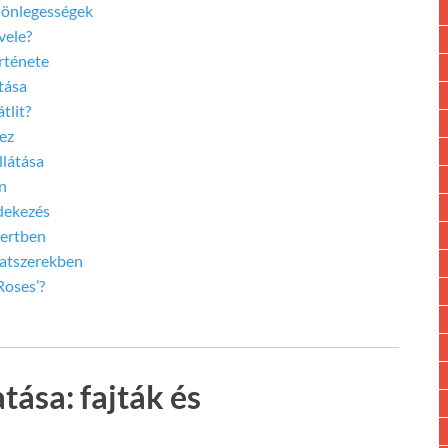
ülönlegességek
vele?
örténete
atása
tlit?
ez
llátása
n
édekezés
kertben
latszerekben
Roses’?
tása: fajták és