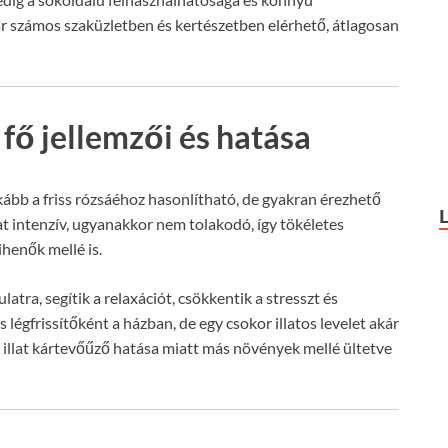
 számos szaküzletben és kertészetben elérhető, átlagosan
 fő jellemzői és hatása
inkább a friss rózsáéhoz hasonlítható, de gyakran érezhető
at intenzív, ugyanakkor nem tolakodó, így tökéletes
ihenők mellé is.
atra, segítik a relaxációt, csökkentik a stresszt és
s légfrissítőként a házban, de egy csokor illatos levelet akár
illat kártevőűző hatása miatt más növények mellé ültetve