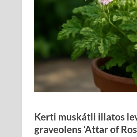
Kerti muskátli illatos 
graveolens ‘Attar of Ros