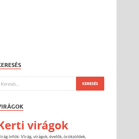
KERESÉS
VIRÁGOK
Kerti virágok
irág infók: Virág, virágok, évelők, örökzöldek,