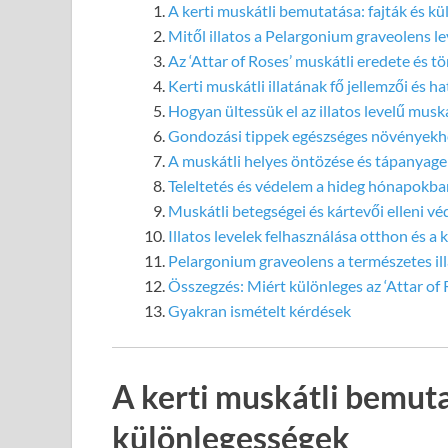
A kerti muskátli bemutatása: fajták és k
Mitől illatos a Pelargonium graveolens le
Az ‘Attar of Roses’ muskátli eredete és t
Kerti muskátli illatának fő jellemzői és h
Hogyan ültessük el az illatos levelű muská
Gondozási tippek egészséges növényekh
A muskátli helyes öntözése és tápanyage
Teleltetés és védelem a hideg hónapokba
Muskátli betegségei és kártevői elleni v
Illatos levelek felhasználása otthon és a 
Pelargonium graveolens a természetes il
Összegzés: Miért különleges az ‘Attar of 
Gyakran ismételt kérdések
A kerti muskátli bemuta
különlegességek