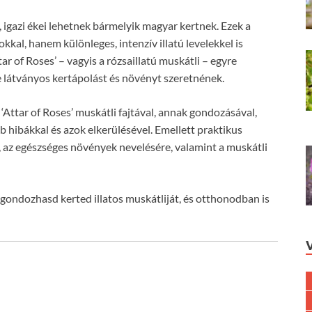
k, igazi ékei lehetnek bármelyik magyar kertnek. Ezek a
l, hanem különleges, intenzív illatú levelekkel is
 of Roses’ – vagyis a rózsaillatú muskátli – egyre
e látványos kertápolást és növényt szeretnének.
Attar of Roses’ muskátli fajtával, annak gondozásával,
b hibákkal és azok elkerülésével. Emellett praktikus
 az egészséges növények nevelésére, valamint a muskátli
gondozhasd kerted illatos muskátliját, és otthonodban is