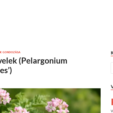
OK GONDOZÁSA
levelek (Pelargonium
es’)
V