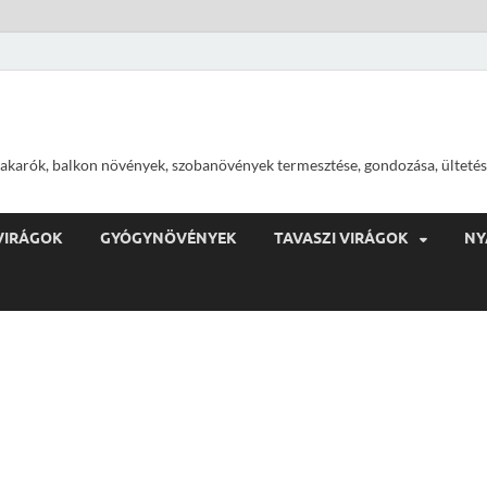
ajtakarók, balkon növények, szobanövények termesztése, gondozása, ültetés
VIRÁGOK
GYÓGYNÖVÉNYEK
TAVASZI VIRÁGOK
NY