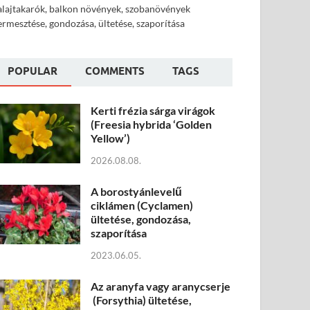
alajtakarók, balkon növények, szobanövények
ermesztése, gondozása, ültetése, szaporítása
POPULAR
COMMENTS
TAGS
Kerti frézia sárga virágok
(Freesia hybrida ‘Golden
Yellow’)
2026.08.08.
A borostyánlevelű
ciklámen (Cyclamen)
ültetése, gondozása,
szaporítása
2023.06.05.
Az aranyfa vagy aranycserje
(Forsythia) ültetése,