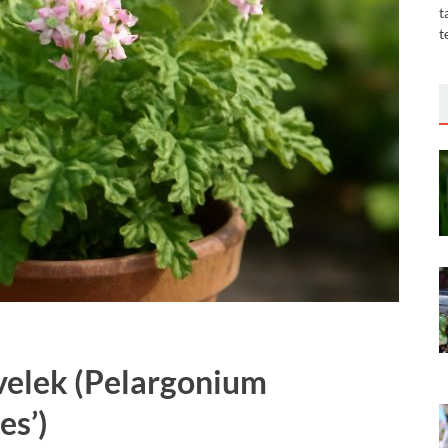
t
t
levelek (Pelargonium
es’)