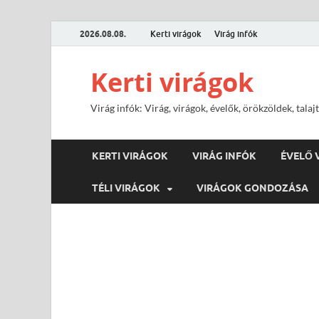
2026.08.08.
Kerti virágok
Virág infók
Kerti virágok
Virág infók: Virág, virágok, évelők, örökzöldek, tal
KERTI VIRÁGOK
VIRÁG INFÓK
ÉVELŐ 
TÉLI VIRÁGOK
VIRÁGOK GONDOZÁSA