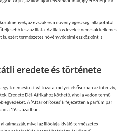
y letörjük, az illóolajok felszabadulnak, így érezhetjük a
 körülmények, az évszak és a növény egészségi állapotától
eljesebb lesz az illata. Az illatos levelek nemcsak kellemes
t is, ezért természetes növényvédelmi eszközként is
átli eredete és története
 egyik nemesített változata, melyet elsősorban az intenzív,
ettek. Eredete Dél-Afrikához köthető, ahol a vadon termő
b egyedeket. A ‘Attar of Roses’ kifejezetten a parfümipar
ában a 19. században.
alkalmazzák, mivel az illóolaja kiváló természetes
edig a sokoldalú felhasználhatósága és könnyű