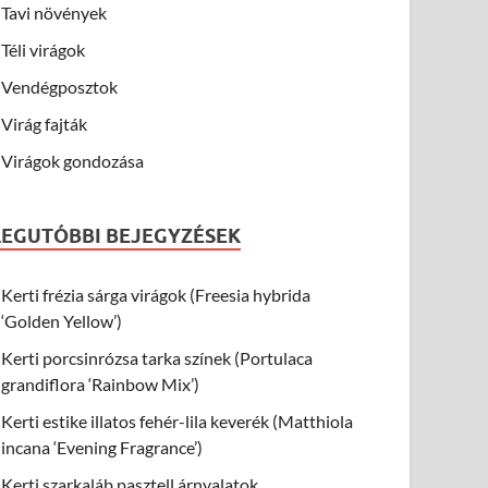
Tavi növények
Téli virágok
Vendégposztok
Virág fajták
Virágok gondozása
LEGUTÓBBI BEJEGYZÉSEK
Kerti frézia sárga virágok (Freesia hybrida
‘Golden Yellow’)
Kerti porcsinrózsa tarka színek (Portulaca
grandiflora ‘Rainbow Mix’)
Kerti estike illatos fehér-lila keverék (Matthiola
incana ‘Evening Fragrance’)
Kerti szarkaláb pasztell árnyalatok