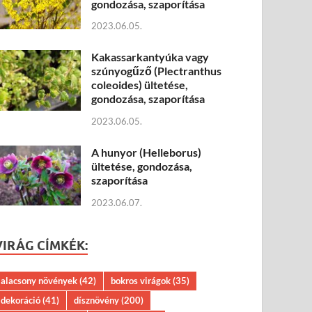
gondozása, szaporítása
2023.06.05.
Kakassarkantyúka vagy
szúnyogűző (Plectranthus
coleoides) ültetése,
gondozása, szaporítása
2023.06.05.
A hunyor (Helleborus)
ültetése, gondozása,
szaporítása
2023.06.07.
VIRÁG CÍMKÉK:
alacsony növények
(42)
bokros virágok
(35)
dekoráció
(41)
dísznövény
(200)