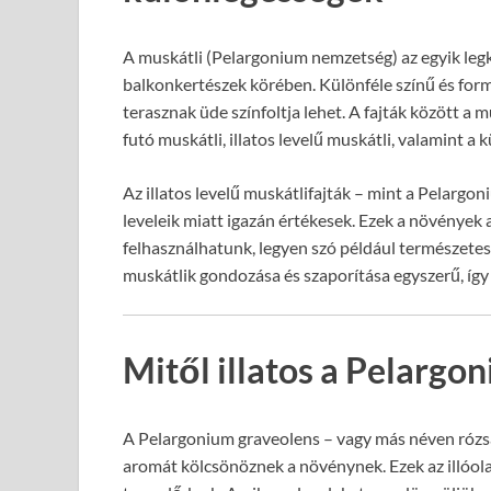
A muskátli (Pelargonium nemzetség) az egyik le
balkonkertészek körében. Különféle színű és formá
terasznak üde színfoltja lehet. A fajták között a 
futó muskátli, illatos levelű muskátli, valamint a 
Az illatos levelű muskátlifajták – mint a Pelargon
leveleik miatt igazán értékesek. Ezek a növénye
felhasználhatunk, legyen szó például természetes 
muskátlik gondozása és szaporítása egyszerű, így 
Mitől illatos a Pelargo
A Pelargonium graveolens – vagy más néven rózsail
aromát kölcsönöznek a növénynek. Ezek az illóolajo