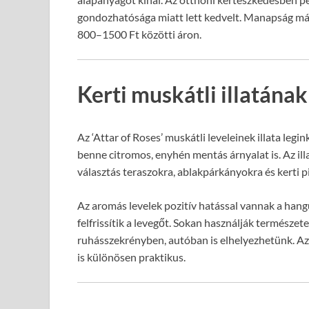
gondozhatósága miatt lett kedvelt. Manapság már
800–1500 Ft közötti áron.
Kerti muskátli illatának
Az ‘Attar of Roses’ muskátli leveleinek illata leg
benne citromos, enyhén mentás árnyalat is. Az ill
választás teraszokra, ablakpárkányokra és kerti p
Az aromás levelek pozitív hatással vannak a hangul
felfrissítik a levegőt. Sokan használják természete
ruhásszekrényben, autóban is elhelyezhetünk. Az 
is különösen praktikus.