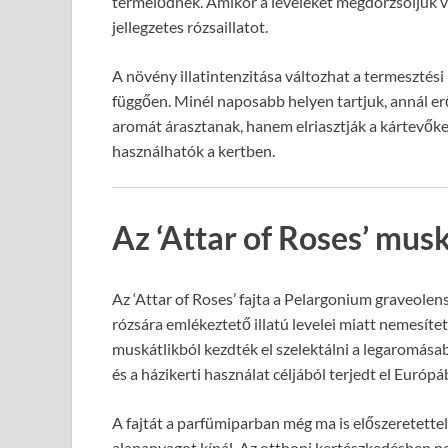
termelődnek. Amikor a leveleket megdörzsöljük vag
jellegzetes rózsaillatot.
A növény illatintenzitása változhat a termesztési
függően. Minél naposabb helyen tartjuk, annál erőt
aromát árasztanak, hanem elriasztják a kártevőke
használhatók a kertben.
Az ‘Attar of Roses’ musk
Az ‘Attar of Roses’ fajta a Pelargonium graveolens
rózsára emlékeztető illatú levelei miatt nemesít
muskátlikból kezdték el szelektálni a legaromásab
és a házikerti használat céljából terjedt el Európ
A fajtát a parfümiparban még ma is előszeretettel 
alapanyagot kínál. Az otthoni kertészkedésben p