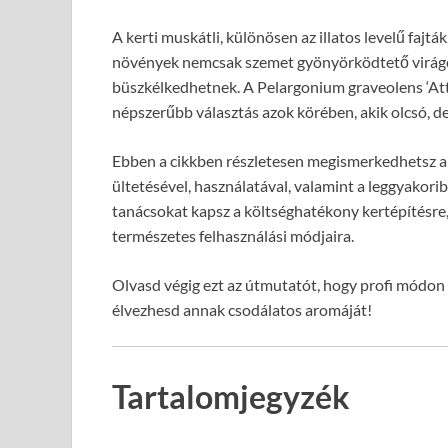
A kerti muskátli, különösen az illatos levelű fajtá
növények nemcsak szemet gyönyörködtető virágokka
büszkélkedhetnek. A Pelargonium graveolens ‘Attar
népszerűbb választás azok körében, akik olcsó, d
Ebben a cikkben részletesen megismerkedhetsz a ‘
ültetésével, használatával, valamint a leggyakorib
tanácsokat kapsz a költséghatékony kertépítésre,
természetes felhasználási módjaira.
Olvasd végig ezt az útmutatót, hogy profi módon 
élvezhesd annak csodálatos aromáját!
Tartalomjegyzék