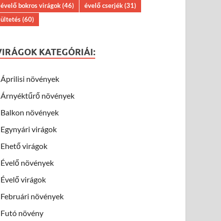
évelő bokros virágok
(46)
évelő cserjék
(31)
ültetés
(60)
VIRÁGOK KATEGÓRIÁI:
Áprilisi növények
Árnyéktűrő növények
Balkon növények
Egynyári virágok
Ehető virágok
Évelő növények
Évelő virágok
Februári növények
Futó növény