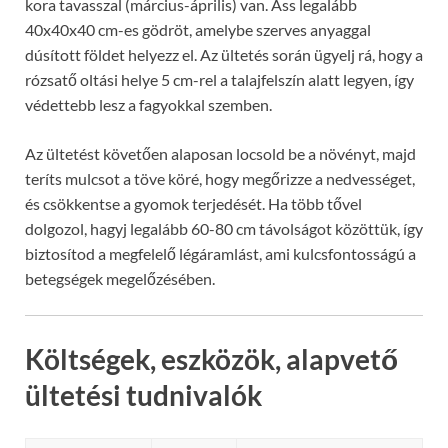
kora tavasszal (március-április) van. Áss legalább
40x40x40 cm-es gödröt, amelybe szerves anyaggal
dúsított földet helyezz el. Az ültetés során ügyelj rá, hogy a
rózsatő oltási helye 5 cm-rel a talajfelszín alatt legyen, így
védettebb lesz a fagyokkal szemben.
Az ültetést követően alaposan locsold be a növényt, majd
teríts mulcsot a töve köré, hogy megőrizze a nedvességet,
és csökkentse a gyomok terjedését. Ha több tővel
dolgozol, hagyj legalább 60-80 cm távolságot közöttük, így
biztosítod a megfelelő légáramlást, ami kulcsfontosságú a
betegségek megelőzésében.
Költségek, eszközök, alapvető
ültetési tudnivalók