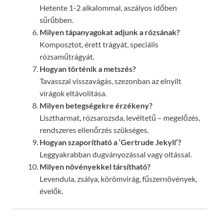
Hetente 1-2 alkalommal, aszályos időben
sűrűbben.
Milyen tápanyagokat adjunk a rózsának?
Komposztot, érett trágyát, speciális
rózsaműtrágyát.
Hogyan történik a metszés?
Tavasszal visszavágás, szezonban az elnyílt
virágok eltávolítása.
Milyen betegségekre érzékeny?
Lisztharmat, rózsarozsda, levéltetű – megelőzés,
rendszeres ellenőrzés szükséges.
Hogyan szaporítható a ‘Gertrude Jekyll’?
Leggyakrabban dugványozással vagy oltással.
Milyen növényekkel társítható?
Levendula, zsálya, körömvirág, fűszernövények,
évelők.