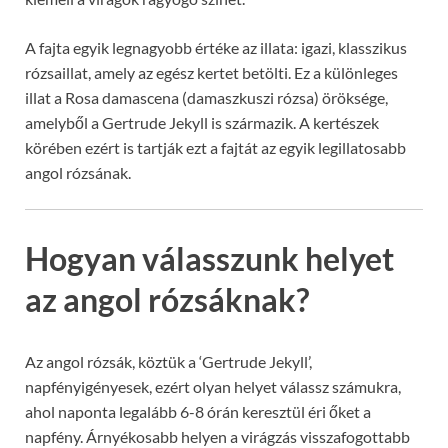
A fajta egyik legnagyobb értéke az illata: igazi, klasszikus
rózsaillat, amely az egész kertet betölti. Ez a különleges
illat a Rosa damascena (damaszkuszi rózsa) öröksége,
amelyből a Gertrude Jekyll is származik. A kertészek
körében ezért is tartják ezt a fajtát az egyik legillatosabb
angol rózsának.
Hogyan válasszunk helyet
az angol rózsáknak?
Az angol rózsák, köztük a ‘Gertrude Jekyll’,
napfényigényesek, ezért olyan helyet válassz számukra,
ahol naponta legalább 6-8 órán keresztül éri őket a
napfény. Árnyékosabb helyen a virágzás visszafogottabb