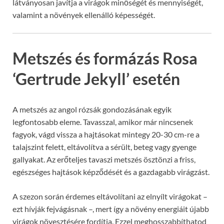
látványosan javítja a virágok minőségét és mennyiségét,
valamint a növények ellenálló képességét.
Metszés és formázás Rosa
‘Gertrude Jekyll’ esetén
A metszés az angol rózsák gondozásának egyik
legfontosabb eleme. Tavasszal, amikor már nincsenek
fagyok, vágd vissza a hajtásokat mintegy 20-30 cm-re a
talajszint felett, eltávolítva a sérült, beteg vagy gyenge
gallyakat. Az erőteljes tavaszi metszés ösztönzi a friss,
egészséges hajtások képződését és a gazdagabb virágzást.
A szezon során érdemes eltávolítani az elnyílt virágokat –
ezt hívják fejvágásnak –, mert így a növény energiáit újabb
virágok növesztésére fordítja. Ezzel meghosszabbíthatod