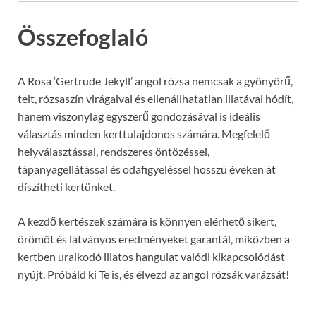
Összefoglaló
A Rosa ‘Gertrude Jekyll’ angol rózsa nemcsak a gyönyörű,
telt, rózsaszín virágaival és ellenállhatatlan illatával hódít,
hanem viszonylag egyszerű gondozásával is ideális
választás minden kerttulajdonos számára. Megfelelő
helyválasztással, rendszeres öntözéssel,
tápanyagellátással és odafigyeléssel hosszú éveken át
díszítheti kertünket.
A kezdő kertészek számára is könnyen elérhető sikert,
örömöt és látványos eredményeket garantál, miközben a
kertben uralkodó illatos hangulat valódi kikapcsolódást
nyújt. Próbáld ki Te is, és élvezd az angol rózsák varázsát!