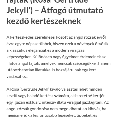
Jekyll’) – Átfogó útmutató
kezdő kertészeknek
A kertészkedés szerelmesei között az angol rózsák évről
évre egyre népszerűbbek, hiszen ezek a növények ötvözik
a klasszikus eleganciát és a modern virágzási
képességeket. Különösen nagy figyelmet érdemelnek az
illatos angol fajták, amelyek nemcsak szépségükkel, hanem
utánozhatatlan illatukkal is hozzájárulnak egy kert
varázsához.
A Rosa ‘Gertrude Jekyll’ kiváló választás lehet minden
kezdő vagy haladó kertész számára, aki szeretné kertjét
egy igazán exkluzív, intenzív illatú virággal gazdagítani. Az
angol rózsák gondozása nem megoldhatatlan kihívás, ha
megismerjük a legfontosabb lépéseket, tippeket, és