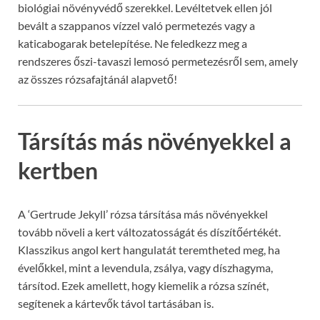
biológiai növényvédő szerekkel. Levéltetvek ellen jól
bevált a szappanos vízzel való permetezés vagy a
katicabogarak betelepítése. Ne feledkezz meg a
rendszeres őszi-tavaszi lemosó permetezésről sem, amely
az összes rózsafajtánál alapvető!
Társítás más növényekkel a
kertben
A ‘Gertrude Jekyll’ rózsa társítása más növényekkel
tovább növeli a kert változatosságát és díszítőértékét.
Klasszikus angol kert hangulatát teremtheted meg, ha
évelőkkel, mint a levendula, zsálya, vagy díszhagyma,
társítod. Ezek amellett, hogy kiemelik a rózsa színét,
segítenek a kártevők távol tartásában is.