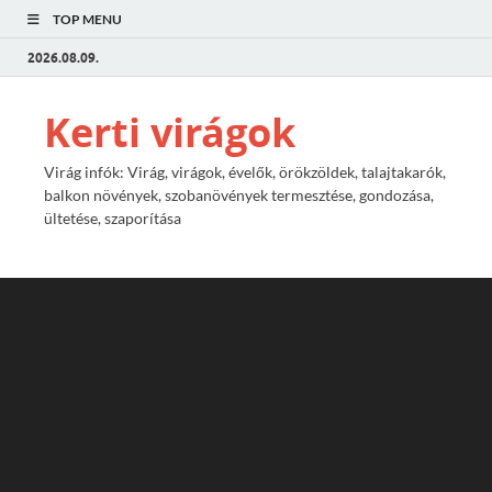
TOP MENU
2026.08.09.
Kerti virágok
Virág infók: Virág, virágok, évelők, örökzöldek, talajtakarók,
balkon növények, szobanövények termesztése, gondozása,
ültetése, szaporítása