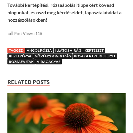
További kertépítési, rózsaápolási tippekért kövesd
blogunkat, és oszd meg kérdéseidet, tapasztalataidat a
hozzászólásokban!
Post Views:
115
TAGGED
ANGOL RÓZSA
ILLATOS VIRÁG
KERTÉSZET
KERTI RÓZSA
NÖVÉNYGONDOZÁS
ROSA GERTRUDE JEKYLL
RÓZSAFAJTÁK
VIRÁGÁGYÁS
RELATED POSTS