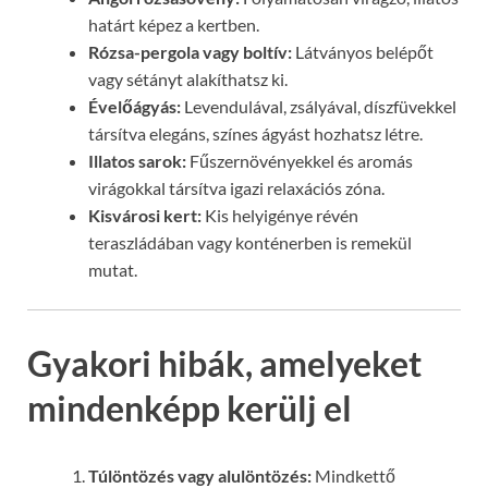
határt képez a kertben.
Rózsa-pergola vagy boltív:
Látványos belépőt
vagy sétányt alakíthatsz ki.
Évelőágyás:
Levendulával, zsályával, díszfüvekkel
társítva elegáns, színes ágyást hozhatsz létre.
Illatos sarok:
Fűszernövényekkel és aromás
virágokkal társítva igazi relaxációs zóna.
Kisvárosi kert:
Kis helyigénye révén
teraszládában vagy konténerben is remekül
mutat.
Gyakori hibák, amelyeket
mindenképp kerülj el
Túlöntözés vagy alulöntözés:
Mindkettő