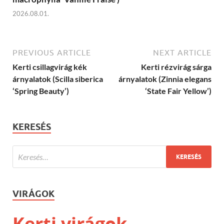
2026.08.01.
PREVIOUS ARTICLE
NEXT ARTICLE
Kerti csillagvirág kék
Kerti rézvirág sárga
árnyalatok (Scilla siberica
árnyalatok (Zinnia elegans
‘Spring Beauty’)
‘State Fair Yellow’)
KERESÉS
VIRÁGOK
Kerti virágok