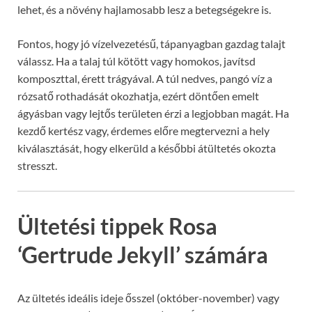
lehet, és a növény hajlamosabb lesz a betegségekre is.
Fontos, hogy jó vízelvezetésű, tápanyagban gazdag talajt
válassz. Ha a talaj túl kötött vagy homokos, javítsd
komposzttal, érett trágyával. A túl nedves, pangó víz a
rózsatő rothadását okozhatja, ezért döntően emelt
ágyásban vagy lejtős területen érzi a legjobban magát. Ha
kezdő kertész vagy, érdemes előre megtervezni a hely
kiválasztását, hogy elkerüld a későbbi átültetés okozta
stresszt.
Ültetési tippek Rosa
‘Gertrude Jekyll’ számára
Az ültetés ideális ideje ősszel (október-november) vagy