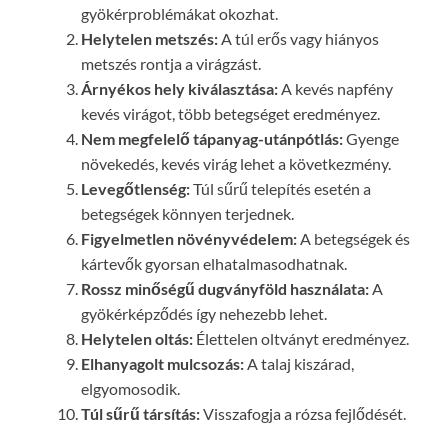
gyökérproblémákat okozhat.
Helytelen metszés:
A túl erős vagy hiányos
metszés rontja a virágzást.
Árnyékos hely kiválasztása:
A kevés napfény
kevés virágot, több betegséget eredményez.
Nem megfelelő tápanyag-utánpótlás:
Gyenge
növekedés, kevés virág lehet a következmény.
Levegőtlenség:
Túl sűrű telepítés esetén a
betegségek könnyen terjednek.
Figyelmetlen növényvédelem:
A betegségek és
kártevők gyorsan elhatalmasodhatnak.
Rossz minőségű dugványföld használata:
A
gyökérképződés így nehezebb lehet.
Helytelen oltás:
Élettelen oltványt eredményez.
Elhanyagolt mulcsozás:
A talaj kiszárad,
elgyomosodik.
Túl sűrű társítás:
Visszafogja a rózsa fejlődését.