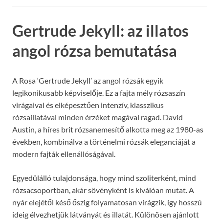
Gertrude Jekyll: az illatos
angol rózsa bemutatása
A Rosa ‘Gertrude Jekyll’ az angol rózsák egyik
legikonikusabb képviselője. Ez a fajta mély rózsaszín
virágaival és elképesztően intenzív, klasszikus
rózsaillatával minden érzéket magával ragad. David
Austin, a híres brit rózsanemesítő alkotta meg az 1980-as
években, kombinálva a történelmi rózsák eleganciáját a
modern fajták ellenállóságával.
Egyedülálló tulajdonsága, hogy mind szoliterként, mind
rózsacsoportban, akár sövényként is kiválóan mutat. A
nyár elejétől késő őszig folyamatosan virágzik, így hosszú
ideig élvezhetjük látványát és illatát. Különösen ajánlott