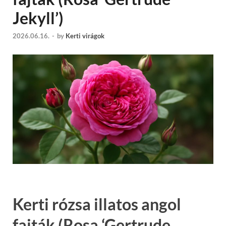
Jekyll’)
2026.06.16.
-
by
Kerti virágok
Kerti rózsa illatos angol
fajták (Rosa ‘Gertrude