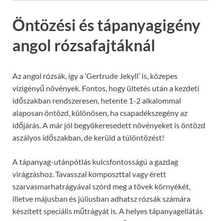
Öntözési és tápanyagigény
angol rózsafajtáknál
Az angol rózsák, így a ‘Gertrude Jekyll’ is, közepes
vízigényű növények. Fontos, hogy ültetés után a kezdeti
időszakban rendszeresen, hetente 1-2 alkalommal
alaposan öntözd, különösen, ha csapadékszegény az
időjárás. A már jól begyökeresedett növényeket is öntözd
aszályos időszakban, de kerüld a túlöntözést!
A tápanyag-utánpótlás kulcsfontosságú a gazdag
virágzáshoz. Tavasszal komposzttal vagy érett
szarvasmarhatrágyával szórd meg a tövek környékét,
illetve májusban és júliusban adhatsz rózsák számára
készített speciális műtrágyát is. A helyes tápanyagellátás