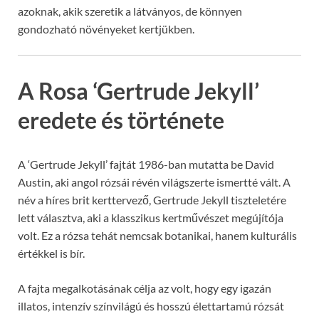
azoknak, akik szeretik a látványos, de könnyen
gondozható növényeket kertjükben.
A Rosa ‘Gertrude Jekyll’
eredete és története
A ‘Gertrude Jekyll’ fajtát 1986-ban mutatta be David
Austin, aki angol rózsái révén világszerte ismertté vált. A
név a híres brit kerttervező, Gertrude Jekyll tiszteletére
lett választva, aki a klasszikus kertművészet megújítója
volt. Ez a rózsa tehát nemcsak botanikai, hanem kulturális
értékkel is bír.
A fajta megalkotásának célja az volt, hogy egy igazán
illatos, intenzív színvilágú és hosszú élettartamú rózsát