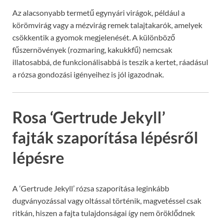
Az alacsonyabb termetű egynyári virágok, például a
körömvirág vagy a mézvirág remek talajtakarók, amelyek
csökkentik a gyomok megjelenését. A különböző
fűszernövények (rozmaring, kakukkfű) nemcsak
illatosabbá, de funkcionálisabbá is teszik a kertet, ráadásul
a rózsa gondozási igényeihez is jól igazodnak.
Rosa ‘Gertrude Jekyll’
fajták szaporítása lépésről
lépésre
A ‘Gertrude Jekyll’ rózsa szaporítása leginkább
dugványozással vagy oltással történik, magvetéssel csak
ritkán, hiszen a fajta tulajdonságai így nem öröklődnek