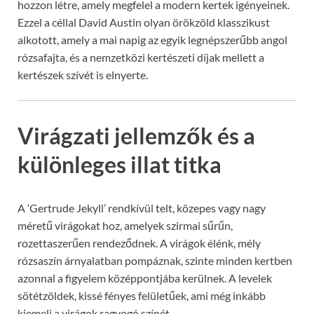
hozzon létre, amely megfelel a modern kertek igényeinek.
Ezzel a céllal David Austin olyan örökzöld klasszikust
alkotott, amely a mai napig az egyik legnépszerűbb angol
rózsafajta, és a nemzetközi kertészeti díjak mellett a
kertészek szívét is elnyerte.
Virágzati jellemzők és a
különleges illat titka
A ‘Gertrude Jekyll’ rendkívül telt, közepes vagy nagy
méretű virágokat hoz, amelyek szirmai sűrűn,
rozettaszerűen rendeződnek. A virágok élénk, mély
rózsaszín árnyalatban pompáznak, szinte minden kertben
azonnal a figyelem középpontjába kerülnek. A levelek
sötétzöldek, kissé fényes felületűek, ami még inkább
kiemeli a virágok ragyogó színét.