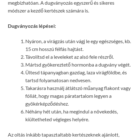
megbízhatóan. A dugványozás egyszerű és sikeres
módszer a kezdő kertészek számára is.
Dugványozás lépései:
Nyáron, a virágzás után vágj le egy egészséges, kb.
15 cm hosszú félfás hajtást.
Távolítsd el a leveleket az alsó fele részről.
Mártsd gyökereztető hormonba a dugvány végét.
Ültesd tápanyagban gazdag, laza virágföldbe, és
tartsd folyamatosan nedvesen.
Takarásra használj átlátszó műanyag flakont vagy
fóliát, hogy magas páratartalom legyen a
gyökérképződéshez.
Néhány hét után, ha megindul a növekedés,
kiültetheted végleges helyére.
Az oltás inkább tapasztaltabb kertészeknek ajánlott,