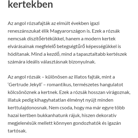
kertekben
Az angol rózsafajták az elmúlt években igazi
reneszánszukat élik Magyarországon is. Ezek a rózsák
nemcsak díszítőértékükkel, hanem a modern kertek
elvárásainak megfelelő betegségtűrő képességükkel is
hódítanak. Mind a kezdő, mind a tapasztaltabb kertészek
számára ideális választásnak bizonyulnak.
Az angol rózsák – különösen az illatos fajták, mint a
‘Gertrude Jekyll’ – romantikus, természetes hangulatot
kölcsönöznek a kertnek. Ezek a rózsák hosszan virágoznak,
illatuk pedig kihagyhatatlan élményt nyújt minden
kerttulajdonosnak. Nem csoda, hogy ma már egyre több
hazai kertben bukkanhatunk rájuk, hiszen dekoratív
megjelenésük mellett könnyen gondozhatók és igazán
tartósak.