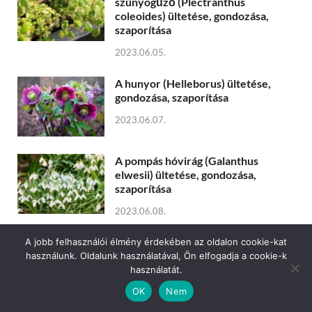
szúnyogűző (Plectranthus
coleoides) ültetése, gondozása,
szaporítása
2023.06.05.
A hunyor (Helleborus) ültetése,
gondozása, szaporítása
2023.06.07.
A pompás hóvirág (Galanthus
elwesii) ültetése, gondozása,
szaporítása
2023.06.08.
A jobb felhasználói élmény érdekében az oldalon cookie-kat
VIRÁG CÍMKÉK:
használunk. Oldalunk használatával, Ön elfogadja a cookie-k
használatát.
alacsony növények
(42)
bokros virágok
(35)
dekoráció
(41)
OK
Nem
dísznövény
(204)
dísznövények
(194)
fehér virág
(76)