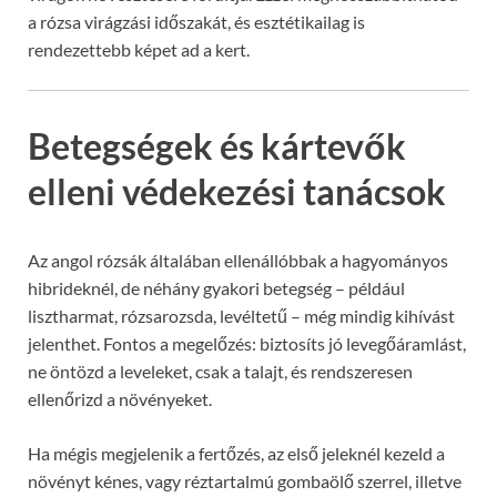
a rózsa virágzási időszakát, és esztétikailag is
rendezettebb képet ad a kert.
Betegségek és kártevők
elleni védekezési tanácsok
Az angol rózsák általában ellenállóbbak a hagyományos
hibrideknél, de néhány gyakori betegség – például
lisztharmat, rózsarozsda, levéltetű – még mindig kihívást
jelenthet. Fontos a megelőzés: biztosíts jó levegőáramlást,
ne öntözd a leveleket, csak a talajt, és rendszeresen
ellenőrizd a növényeket.
Ha mégis megjelenik a fertőzés, az első jeleknél kezeld a
növényt kénes, vagy réztartalmú gombaölő szerrel, illetve