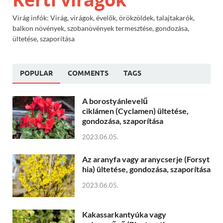
Virág infók: Virág, virágok, évelők, örökzöldek, talajtakarók,
balkon növények, szobanövények termesztése, gondozása,
ültetése, szaporítása
POPULAR
COMMENTS
TAGS
A borostyánlevelű
ciklámen (Cyclamen) ültetése,
gondozása, szaporítása
2023.06.05.
Az aranyfa vagy aranycserje (Forsyt
hia) ültetése, gondozása, szaporítása
2023.06.05.
Kakassarkantyúka vagy