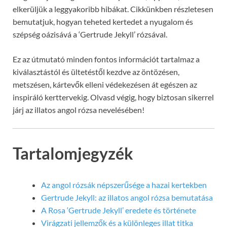
elkerüljük a leggyakoribb hibákat. Cikkünkben részletesen
bemutatjuk, hogyan teheted kertedet a nyugalom és
szépség oázisává a ‘Gertrude Jekyll’ rózsával.
Ez az útmutató minden fontos információt tartalmaz a
kiválasztástól és ültetéstől kezdve az öntözésen,
metszésen, kártevők elleni védekezésen át egészen az
inspiráló kerttervekig. Olvasd végig, hogy biztosan sikerrel
járj az illatos angol rózsa nevelésében!
Tartalomjegyzék
Az angol rózsák népszerűsége a hazai kertekben
Gertrude Jekyll: az illatos angol rózsa bemutatása
A Rosa ‘Gertrude Jekyll’ eredete és története
Virágzati jellemzők és a különleges illat titka