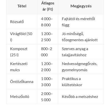
Átlagos
Tétel
Megjegyzés
ár (Ft)
4 000–
Fajtától és mérettől
Rózsatő
8 000
függ
Virágföld (50
1 200–
Jó minőségű,
l)
2 500
tőzegmentes ajánlott
Komposzt
800–2
Szerves anyag a
(25 l)
000
talajjavításhoz
Kertészeti
1 200–
Nedvességmegőrzés,
mulcs
2 000
gyomelnyomás
1 000–
Praktikus a
Öntözőkanna
3 000
kiültetéskor
2 000–
Metszőolló
Később a metszéshez
5 000