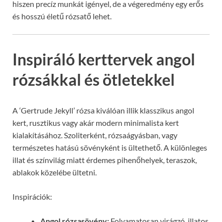
hiszen precíz munkát igényel, de a végeredmény egy erős
és hosszú életű rózsatő lehet.
Inspiráló kerttervek angol
rózsákkal és ötletekkel
A ‘Gertrude Jekyll’ rózsa kiválóan illik klasszikus angol
kert, rusztikus vagy akár modern minimalista kert
kialakításához. Szoliterként, rózsaágyásban, vagy
természetes hatású sövényként is ültethető. A különleges
illat és színvilág miatt érdemes pihenőhelyek, teraszok,
ablakok közelébe ültetni.
Inspirációk:
Angol rózsasövény:
Folyamatosan virágzó, illatos