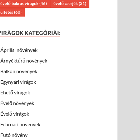
évelő bokros virágok
(46)
évelő cserjék
(31)
ültetés
(60)
VIRÁGOK KATEGÓRIÁI:
Áprilisi növények
Árnyéktűrő növények
Balkon növények
Egynyári virágok
Ehető virágok
Évelő növények
Évelő virágok
Februári növények
Futó növény