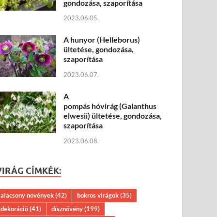
gondozása, szaporítása
2023.06.05.
A hunyor (Helleborus)
ültetése, gondozása,
szaporítása
2023.06.07.
A
pompás hóvirág (Galanthus
elwesii) ültetése, gondozása,
szaporítása
2023.06.08.
VIRÁG CÍMKÉK:
alacsony növények
(42)
bokros virágok
(35)
dekoráció
(41)
dísznövény
(199)