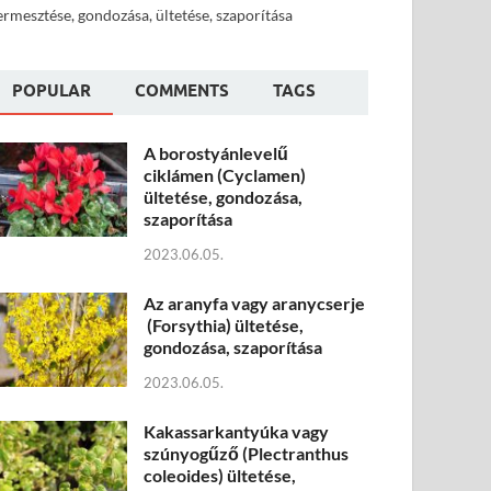
ermesztése, gondozása, ültetése, szaporítása
POPULAR
COMMENTS
TAGS
A borostyánlevelű
ciklámen (Cyclamen)
ültetése, gondozása,
szaporítása
2023.06.05.
Az aranyfa vagy aranycserje
(Forsythia) ültetése,
gondozása, szaporítása
2023.06.05.
Kakassarkantyúka vagy
szúnyogűző (Plectranthus
coleoides) ültetése,