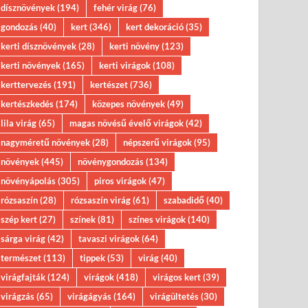
dísznövények
(194)
fehér virág
(76)
gondozás
(40)
kert
(346)
kert dekoráció
(35)
kerti dísznövények
(28)
kerti növény
(123)
kerti növények
(165)
kerti virágok
(108)
kerttervezés
(191)
kertészet
(736)
kertészkedés
(174)
közepes növények
(49)
lila virág
(65)
magas növésű évelő virágok
(42)
nagyméretű növények
(28)
népszerű virágok
(95)
növények
(445)
növénygondozás
(134)
növényápolás
(305)
piros virágok
(47)
rózsaszín
(28)
rózsaszín virág
(61)
szabadidő
(40)
szép kert
(27)
színek
(81)
színes virágok
(140)
sárga virág
(42)
tavaszi virágok
(64)
természet
(113)
tippek
(53)
virág
(40)
virágfajták
(124)
virágok
(418)
virágos kert
(39)
virágzás
(65)
virágágyás
(164)
virágültetés
(30)