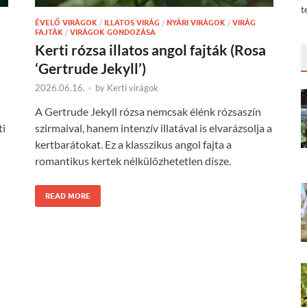
t
ÉVELŐ VIRÁGOK
/
ILLATOS VIRÁG
/
NYÁRI VIRÁGOK
/
VIRÁG
FAJTÁK
/
VIRÁGOK GONDOZÁSA
Kerti rózsa illatos angol fajták (Rosa
‘Gertrude Jekyll’)
2026.06.16.
-
by
Kerti virágok
A Gertrude Jekyll rózsa nemcsak élénk rózsaszín
ti
szirmaival, hanem intenzív illatával is elvarázsolja a
kertbarátokat. Ez a klasszikus angol fajta a
romantikus kertek nélkülözhetetlen dísze.
READ MORE