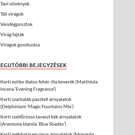
Tavi növények
Téli virágok
Vendégposztok
Virág fajták
Virágok gondozása
LEGUTÓBBI BEJEGYZÉSEK
Kerti estike illatos fehér-lila keverék (Matthiola
incana ‘Evening Fragrance’)
Kerti szarkaláb pasztell árnyalatok
(Delphinium ‘Magic Fountains Mix’)
Kerti szellőrózsa tavaszi kék árnyalatok
(Anemone blanda ‘Blue Shades’)
Kerti méhbalzsam piros árnyalatok (Monarda