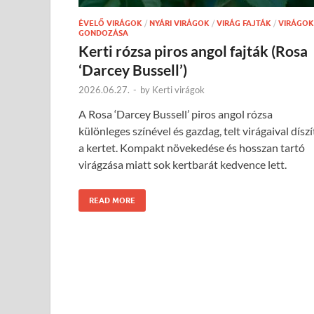
ÉVELŐ VIRÁGOK
/
NYÁRI VIRÁGOK
/
VIRÁG FAJTÁK
/
VIRÁGOK
GONDOZÁSA
Kerti rózsa piros angol fajták (Rosa
‘Darcey Bussell’)
2026.06.27.
-
by
Kerti virágok
A Rosa ‘Darcey Bussell’ piros angol rózsa
különleges színével és gazdag, telt virágaival díszí
a kertet. Kompakt növekedése és hosszan tartó
virágzása miatt sok kertbarát kedvence lett.
READ MORE