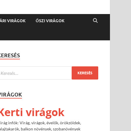
ÁRI VIRÁGOK
ŐSZI VIRÁGOK
KERESÉS
VIRÁGOK
Kerti virágok
irág infók: Virág, virágok, évelők, örökzöldek,
alajtakarók, balkon növények, szobanövények