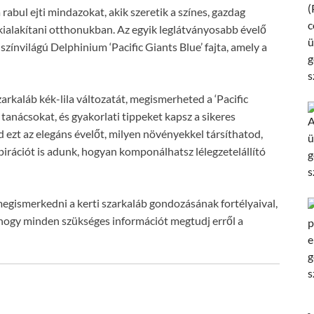
rabul ejti mindazokat, akik szeretik a színes, gazdag
kialakítani otthonukban. Az egyik leglátványosabb évelő
színvilágú Delphinium ‘Pacific Giants Blue’ fajta, amely a
arkaláb kék-lila változatát, megismerheted a ‘Pacific
 tanácsokat, és gyakorlati tippeket kapsz a sikeres
d ezt az elegáns évelőt, milyen növényekkel társíthatod,
pirációt is adunk, hogyan komponálhatsz lélegzetelállító
egismerkedni a kerti szarkaláb gondozásának fortélyaival,
 hogy minden szükséges információt megtudj erről a