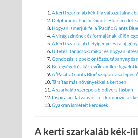
A kerti szarkaláb kék-lila változatainak 
Delphinium ‘Pacific Giants Blue’ eredete 
Hogyan ismerjük fel a ‘Pacific Giants Blue’
A virág színének és formájának különlege
A kerti szarkaláb helyigénye és talajigén
Ültetési tanácsok: mikor és hogyan ültes
Gondozási tippek: öntözés, tápanyag és 
Betegségek és kártevők, amikre figyelni k
A ‘Pacific Giants Blue’ szaporítása lépésr
Társítás más növényekkel a kertben
A szarkaláb szerepe a biodiverzitásban
Inspiráció: látványos kertkompozíciók kék
Gyakran ismételt kérdések
A kerti szarkaláb kék-l