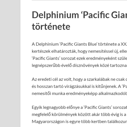
Delphinium ‘Pacific Gia
története
A Delphinium ‘Pacific Giants Blue’ története a XX
kertészek elhatározták, hogy nemesítéssel új, ell
‘Pacific Giants’ sorozat ezek eredményeként szület
legnépszerűbb évelő dísznövények közé tartozna
Az eredeti cél az volt, hogy a szarkalábak ne csa
és hosszan tartó virágzásukkal is kitűnjenek. A ‘P
nemesítői munka eredményeképp alkalmazkodóbb,
Egyik legnagyobb előnye a ‘Pacific Giants’ soroza
megfelelő körülmények között akár több évig is a k
Magyarországon is egyre több kertben találkozun