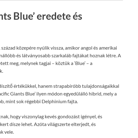
nts Blue’ eredete és
. század közepére nyúlik vissza, amikor angol és amerikai
enállóbb és látványosabb szarkaláb fajtákat hoznak létre. A
ett meg, melynek tagjai – köztük a ‘Blue’ – a
k.
k díszítő értékükkel, hanem strapabíróbb tulajdonságaikkal
acific Giants Blue’ ilyen módon egyedülálló hibrid, mely a
 mint sok régebbi Delphinium fajta.
tnak, hogy viszonylag kevés gondozást igényel, és
ert dísze lehet. Azóta világszerte elterjedt, és
k vele.