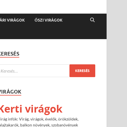
ÁRI VIRÁGOK
ŐSZI VIRÁGOK
KERESÉS
VIRÁGOK
Kerti virágok
irág infók: Virág, virágok, évelők, örökzöldek,
alajtakarók, balkon növények, szobanövények