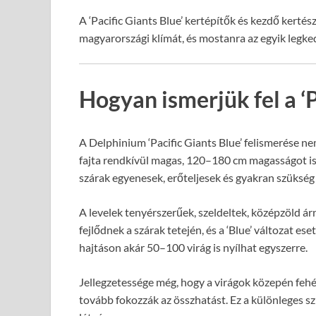
A ‘Pacific Giants Blue’ kertépítők és kezdő kertésze
magyarországi klímát, és mostanra az egyik legke
Hogyan ismerjük fel a ‘P
A Delphinium ‘Pacific Giants Blue’ felismerése nem 
fajta rendkívül magas, 120–180 cm magasságot is 
szárak egyenesek, erőteljesek és gyakran szükség v
A levelek tenyérszerűek, szeldeltek, középzöld á
fejlődnek a szárak tetején, és a ‘Blue’ változat e
hajtáson akár 50–100 virág is nyílhat egyszerre.
Jellegzetessége még, hogy a virágok közepén fehér
tovább fokozzák az összhatást. Ez a különleges s