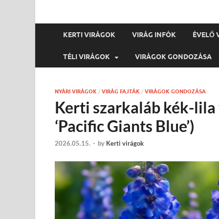
KERTI VIRÁGOK
VIRÁG INFÓK
ÉVELŐ 
TÉLI VIRÁGOK
VIRÁGOK GONDOZÁSA
NYÁRI VIRÁGOK
/
VIRÁG FAJTÁK
/
VIRÁGOK GONDOZÁSA
Kerti szarkaláb kék-lil
‘Pacific Giants Blue’)
2026.05.15.
-
by
Kerti virágok