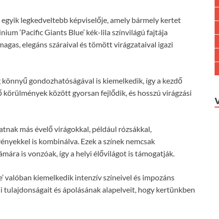
 egyik legkedveltebb képviselője, amely bármely kertet
um ‘Pacific Giants Blue’ kék-lila színvilágú fajtája
gas, elegáns száraival és tömött virágzataival igazi
g könnyű gondozhatóságával is kiemelkedik, így a kezdő
lő körülmények között gyorsan fejlődik, és hosszú virágzási
atnak más évelő virágokkal, például rózsákkal,
vényekkel is kombinálva. Ezek a színek nemcsak
mára is vonzóak, így a helyi élővilágot is támogatják.
lue’ valóban kiemelkedik intenzív színeivel és impozáns
 tulajdonságait és ápolásának alapelveit, hogy kertünkben