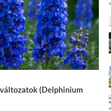
t
a változatok (Delphinium