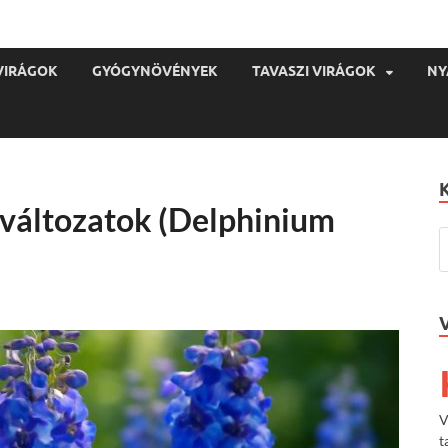
VIRÁGOK
GYÓGYNÖVÉNYEK
TAVASZI VIRÁGOK
NY
a változatok (Delphinium
V
t