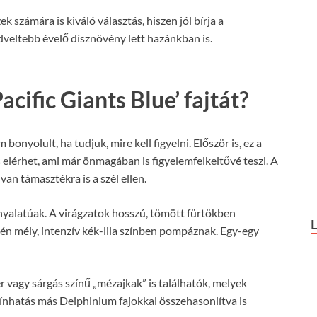
k számára is kiváló választás, hiszen jól bírja a
dveltebb évelő dísznövény lett hazánkban is.
acific Giants Blue’ fajtát?
bonyolult, ha tudjuk, mire kell figyelni. Először is, ez a
elérhet, ami már önmagában is figyelemfelkeltővé teszi. A
an támasztékra is a szél ellen.
rnyalatúak. A virágzatok hosszú, tömött fürtökben
setén mély, intenzív kék-lila színben pompáznak. Egy-egy
 vagy sárgás színű „mézajkak” is találhatók, melyek
zínhatás más Delphinium fajokkal összehasonlítva is