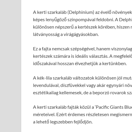
A kerti szarkaláb (Delphinium) az évelő növények
képes lenyűgöző színpompával feldobni. A Delphini
különösen népszerű a kertészek körében, hiszen ma
látványosság a virágágyásokban.
Ez a fajta nemcsak szépségével, hanem viszonyla
kertészek számára is ideális választás. A megfele
időszakával hosszan élvezhetjük a kertünkben.
A kék-lila szarkaláb változatok különösen jól mut
levendulával, díszfüvekkel vagy akár egynyári nö
esztétikailag kellemesek, de a beporzó rovarok szá
A kerti szarkaláb fajták közül a ‘Pacific Giants B
méreteivel. Ezért érdemes részletesen megismerni
a lehető legszebben fejlődjön.