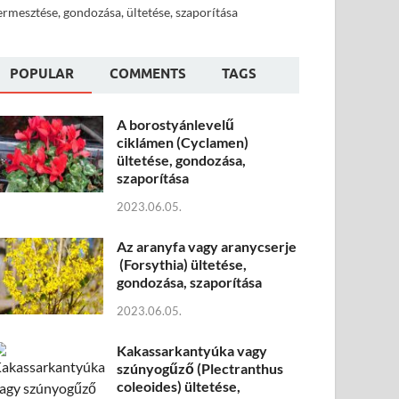
ermesztése, gondozása, ültetése, szaporítása
POPULAR
COMMENTS
TAGS
A borostyánlevelű
ciklámen (Cyclamen)
ültetése, gondozása,
szaporítása
2023.06.05.
Az aranyfa vagy aranycserje
(Forsythia) ültetése,
gondozása, szaporítása
2023.06.05.
Kakassarkantyúka vagy
szúnyogűző (Plectranthus
coleoides) ültetése,