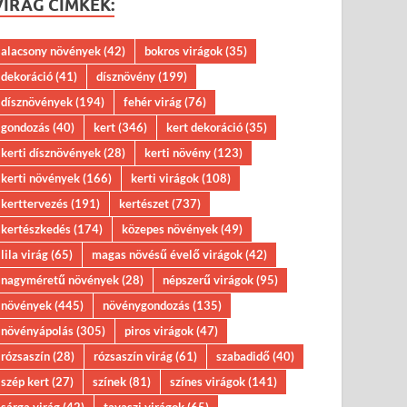
VIRÁG CÍMKÉK:
alacsony növények
(42)
bokros virágok
(35)
dekoráció
(41)
dísznövény
(199)
dísznövények
(194)
fehér virág
(76)
gondozás
(40)
kert
(346)
kert dekoráció
(35)
kerti dísznövények
(28)
kerti növény
(123)
kerti növények
(166)
kerti virágok
(108)
kerttervezés
(191)
kertészet
(737)
kertészkedés
(174)
közepes növények
(49)
lila virág
(65)
magas növésű évelő virágok
(42)
nagyméretű növények
(28)
népszerű virágok
(95)
növények
(445)
növénygondozás
(135)
növényápolás
(305)
piros virágok
(47)
rózsaszín
(28)
rózsaszín virág
(61)
szabadidő
(40)
szép kert
(27)
színek
(81)
színes virágok
(141)
sárga virág
(42)
tavaszi virágok
(65)