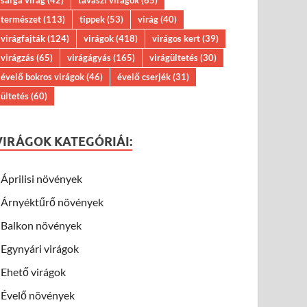
természet
(113)
tippek
(53)
virág
(40)
virágfajták
(124)
virágok
(418)
virágos kert
(39)
virágzás
(65)
virágágyás
(165)
virágültetés
(30)
évelő bokros virágok
(46)
évelő cserjék
(31)
ültetés
(60)
VIRÁGOK KATEGÓRIÁI:
Áprilisi növények
Árnyéktűrő növények
Balkon növények
Egynyári virágok
Ehető virágok
Évelő növények