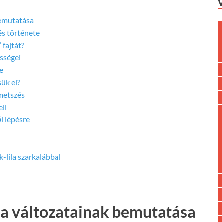
bemutatása
és története
 fajtát?
sségei
ye
sük el?
metszés
ell
ől lépésre
-lila szarkalábbal
ila változatainak bemutatása