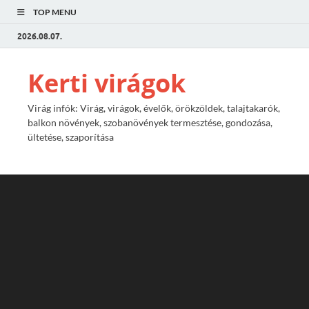
TOP MENU
2026.08.07.
Kerti virágok
Virág infók: Virág, virágok, évelők, örökzöldek, talajtakarók,
balkon növények, szobanövények termesztése, gondozása,
ültetése, szaporítása