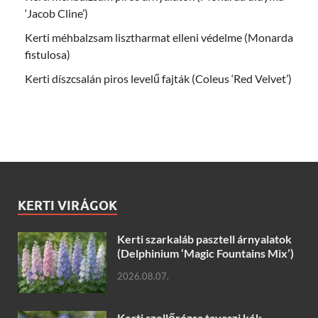
‘Jacob Cline’)
Kerti méhbalzsam lisztharmat elleni védelme (Monarda
fistulosa)
Kerti díszcsalán piros levelű fajták (Coleus ‘Red Velvet’)
KERTI VIRÁGOK
Kerti szarkaláb pasztell árnyalatok
(Delphinium ‘Magic Fountains Mix’)
2026.08.07.
Kerti szellőrózsa tavaszi kék