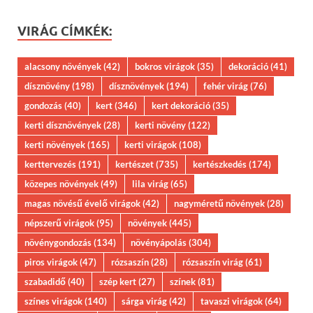
VIRÁG CÍMKÉK:
alacsony növények
(42)
bokros virágok
(35)
dekoráció
(41)
dísznövény
(198)
dísznövények
(194)
fehér virág
(76)
gondozás
(40)
kert
(346)
kert dekoráció
(35)
kerti dísznövények
(28)
kerti növény
(122)
kerti növények
(165)
kerti virágok
(108)
kerttervezés
(191)
kertészet
(735)
kertészkedés
(174)
közepes növények
(49)
lila virág
(65)
magas növésű évelő virágok
(42)
nagyméretű növények
(28)
népszerű virágok
(95)
növények
(445)
növénygondozás
(134)
növényápolás
(304)
piros virágok
(47)
rózsaszín
(28)
rózsaszín virág
(61)
szabadidő
(40)
szép kert
(27)
színek
(81)
színes virágok
(140)
sárga virág
(42)
tavaszi virágok
(64)