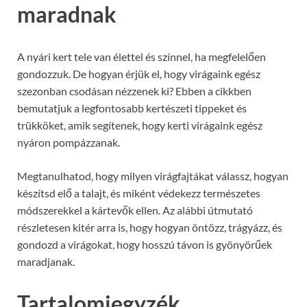
maradnak
A nyári kert tele van élettel és színnel, ha megfelelően
gondozzuk. De hogyan érjük el, hogy virágaink egész
szezonban csodásan nézzenek ki? Ebben a cikkben
bemutatjuk a legfontosabb kertészeti tippeket és
trükköket, amik segítenek, hogy kerti virágaink egész
nyáron pompázzanak.
Megtanulhatod, hogy milyen virágfajtákat válassz, hogyan
készítsd elő a talajt, és miként védekezz természetes
módszerekkel a kártevők ellen. Az alábbi útmutató
részletesen kitér arra is, hogy hogyan öntözz, trágyázz, és
gondozd a virágokat, hogy hosszú távon is gyönyörűek
maradjanak.
Tartalomjegyzék