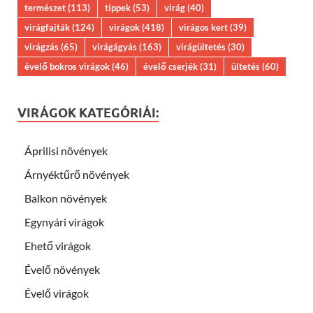
természet
(113)
tippek
(53)
virág
(40)
virágfajták
(124)
virágok
(418)
virágos kert
(39)
virágzás
(65)
virágágyás
(163)
virágültetés
(30)
évelő bokros virágok
(46)
évelő cserjék
(31)
ültetés
(60)
VIRÁGOK KATEGÓRIÁI:
Áprilisi növények
Árnyéktűrő növények
Balkon növények
Egynyári virágok
Ehető virágok
Évelő növények
Évelő virágok