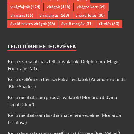
virágfajták
(124)
virágok
(418)
virágos kert
(39)
virágzás
(65)
virágágyás
(163)
virágültetés
(30)
évelő bokros virágok
(46)
évelő cserjék
(31)
ültetés
(60)
LEGUTÓBBI BEJEGYZÉSEK
Kerti szarkaláb pasztell árnyalatok (Delphinium ‘Magic
Fountains Mix’)
Kerti szellőrózsa tavaszi kék árnyalatok (Anemone blanda
‘Blue Shades’)
Kerti méhbalzsam piros árnyalatok (Monarda didyma
‘Jacob Cline’)
Kerti méhbalzsam lisztharmat elleni védelme (Monarda
fistulosa)
Kerti díszcsalán piros levelű fajták (Coleus ‘Red Velvet’)