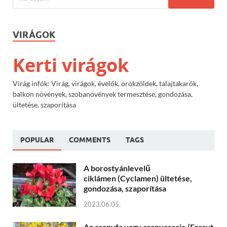
VIRÁGOK
Kerti virágok
Virág infók: Virág, virágok, évelők, örökzöldek, talajtakarók,
balkon növények, szobanövények termesztése, gondozása,
ültetése, szaporítása
POPULAR
COMMENTS
TAGS
A borostyánlevelű
ciklámen (Cyclamen) ültetése,
gondozása, szaporítása
2023.06.05.
Az aranyfa vagy aranycserje (Forsyt