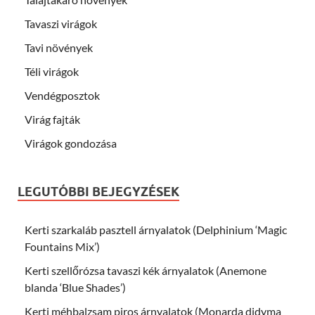
Tavaszi virágok
Tavi növények
Téli virágok
Vendégposztok
Virág fajták
Virágok gondozása
LEGUTÓBBI BEJEGYZÉSEK
Kerti szarkaláb pasztell árnyalatok (Delphinium ‘Magic
Fountains Mix’)
Kerti szellőrózsa tavaszi kék árnyalatok (Anemone
blanda ‘Blue Shades’)
Kerti méhbalzsam piros árnyalatok (Monarda didyma