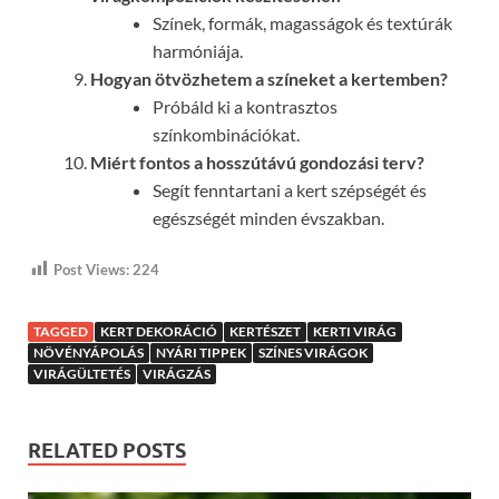
Színek, formák, magasságok és textúrák
harmóniája.
Hogyan ötvözhetem a színeket a kertemben?
Próbáld ki a kontrasztos
színkombinációkat.
Miért fontos a hosszútávú gondozási terv?
Segít fenntartani a kert szépségét és
egészségét minden évszakban.
Post Views:
224
TAGGED
KERT DEKORÁCIÓ
KERTÉSZET
KERTI VIRÁG
NÖVÉNYÁPOLÁS
NYÁRI TIPPEK
SZÍNES VIRÁGOK
VIRÁGÜLTETÉS
VIRÁGZÁS
RELATED POSTS