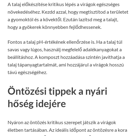
A talaj előkészítése kritikus lépés a virágok egészséges
növekedéséhez. Kezdd azzal, hogy megtisztítod a területet
a gyomoktól és a kövektől. Ezután lazítsd meg a talajt,
hogy a gyökerek könnyebben fejlődhessenek.
Fontos a talaj pH-értékének ellenőrzése is. Ha a talaj túl
savas vagy lúgos, használj megfelelő adalékanyagokat a
beállításhoz. A komposzt hozzáadása szintén javíthatja a
talaj tápanyagtartalmát, ami hozzájárul a virágok hosszú
távú egészségéhez.
Öntözési tippek a nyári
hőség idejére
Nyáron az öntözés kritikus szerepet játszik a virágok
életben tartásában. Az ideális időpont az öntözésre a kora