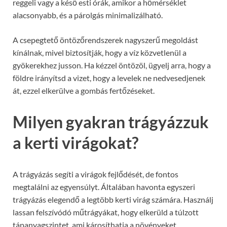
reggeli vagy a késő esti órák, amikor a hőmérséklet
alacsonyabb, és a párolgás minimalizálható.
A csepegtető öntözőrendszerek nagyszerű megoldást
kínálnak, mivel biztosítják, hogy a víz közvetlenül a
gyökerekhez jusson. Ha kézzel öntözöl, ügyelj arra, hogy a
földre irányítsd a vizet, hogy a levelek ne nedvesedjenek
át, ezzel elkerülve a gombás fertőzéseket.
Milyen gyakran trágyázzuk
a kerti virágokat?
A trágyázás segíti a virágok fejlődését, de fontos
megtalálni az egyensúlyt. Általában havonta egyszeri
trágyázás elegendő a legtöbb kerti virág számára. Használj
lassan felszívódó műtrágyákat, hogy elkerüld a túlzott
tápanyagszintet, ami károsíthatja a növényeket.