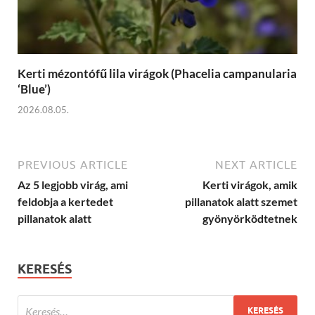
Kerti mézontófű lila virágok (Phacelia campanularia
‘Blue’)
2026.08.05.
PREVIOUS ARTICLE
NEXT ARTICLE
Az 5 legjobb virág, ami
Kerti virágok, amik
feldobja a kertedet
pillanatok alatt szemet
pillanatok alatt
gyönyörködtetnek
KERESÉS