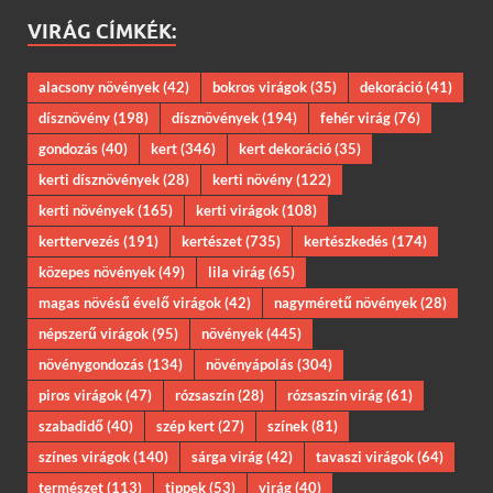
VIRÁG CÍMKÉK:
alacsony növények
(42)
bokros virágok
(35)
dekoráció
(41)
dísznövény
(198)
dísznövények
(194)
fehér virág
(76)
gondozás
(40)
kert
(346)
kert dekoráció
(35)
kerti dísznövények
(28)
kerti növény
(122)
kerti növények
(165)
kerti virágok
(108)
kerttervezés
(191)
kertészet
(735)
kertészkedés
(174)
közepes növények
(49)
lila virág
(65)
magas növésű évelő virágok
(42)
nagyméretű növények
(28)
népszerű virágok
(95)
növények
(445)
növénygondozás
(134)
növényápolás
(304)
piros virágok
(47)
rózsaszín
(28)
rózsaszín virág
(61)
szabadidő
(40)
szép kert
(27)
színek
(81)
színes virágok
(140)
sárga virág
(42)
tavaszi virágok
(64)
természet
(113)
tippek
(53)
virág
(40)