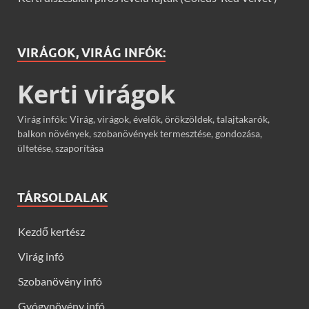
VIRÁGOK, VIRÁG INFÓK:
Kerti virágok
Virág infók: Virág, virágok, évelők, örökzöldek, talajtakarók,
balkon növények, szobanövények termesztése, gondozása,
ültetése, szaporítása
TÁRSOLDALAK
Kezdő kertész
Virág infó
Szobanövény infó
Gyógynövény infó