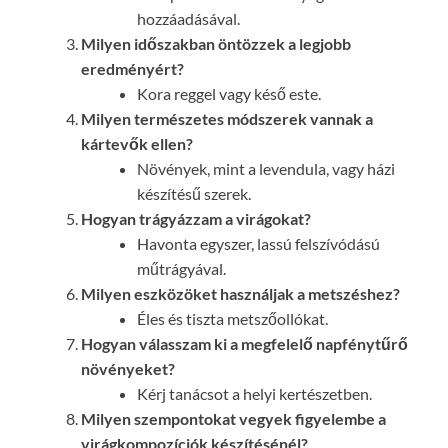
hozzáadásával.
Milyen időszakban öntözzek a legjobb
eredményért?
Kora reggel vagy késő este.
Milyen természetes módszerek vannak a
kártevők ellen?
Növények, mint a levendula, vagy házi
készítésű szerek.
Hogyan trágyázzam a virágokat?
Havonta egyszer, lassú felszívódású
műtrágyával.
Milyen eszközöket használjak a metszéshez?
Éles és tiszta metszőollókat.
Hogyan válasszam ki a megfelelő napfénytűrő
növényeket?
Kérj tanácsot a helyi kertészetben.
Milyen szempontokat vegyek figyelembe a
virágkompozíciók készítésénél?