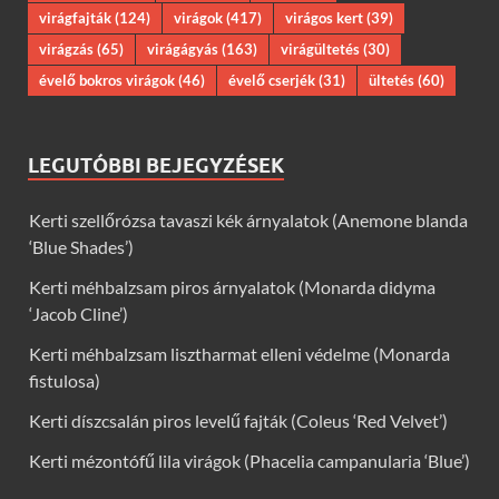
virágfajták
(124)
virágok
(417)
virágos kert
(39)
virágzás
(65)
virágágyás
(163)
virágültetés
(30)
évelő bokros virágok
(46)
évelő cserjék
(31)
ültetés
(60)
LEGUTÓBBI BEJEGYZÉSEK
Kerti szellőrózsa tavaszi kék árnyalatok (Anemone blanda
‘Blue Shades’)
Kerti méhbalzsam piros árnyalatok (Monarda didyma
‘Jacob Cline’)
Kerti méhbalzsam lisztharmat elleni védelme (Monarda
fistulosa)
Kerti díszcsalán piros levelű fajták (Coleus ‘Red Velvet’)
Kerti mézontófű lila virágok (Phacelia campanularia ‘Blue’)