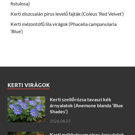
fistulosa)
Kerti díszcsalán piros levelű fajták (Coleus ‘Red Velvet’)
Kerti mézontófű lila virágok (Phacelia campanularia
‘Blue’)
KERTI VIRÁGOK
Kerti szellőrózsa tavaszi kék
árnyalatok (Anemone blanda ‘Blue
Shades’)
2026.08.07.
Kerti méhbalzsam piros árnyalatok