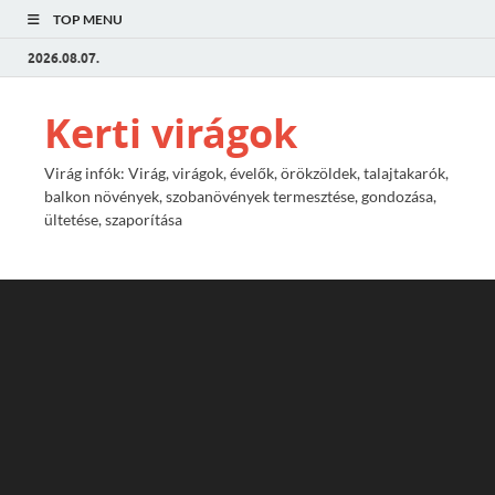
TOP MENU
2026.08.07.
Kerti virágok
Virág infók: Virág, virágok, évelők, örökzöldek, talajtakarók,
balkon növények, szobanövények termesztése, gondozása,
ültetése, szaporítása