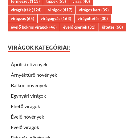
természet
(113)
tippek
(53)
virág
(40)
virágfajták
(124)
virágok
(417)
virágos kert
(39)
virágzás
(65)
virágágyás
(163)
virágültetés
(30)
évelő bokros virágok
(46)
évelő cserjék
(31)
ültetés
(60)
VIRÁGOK KATEGÓRIÁI:
Áprilisi növények
Árnyéktűrő növények
Balkon növények
Egynyári virágok
Ehető virágok
Évelő növények
Évelő virágok
Februári növények