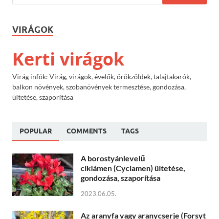
VIRÁGOK
Kerti virágok
Virág infók: Virág, virágok, évelők, örökzöldek, talajtakarók,
balkon növények, szobanövények termesztése, gondozása,
ültetése, szaporítása
POPULAR
COMMENTS
TAGS
A borostyánlevelű
ciklámen (Cyclamen) ültetése,
gondozása, szaporítása
2023.06.05.
Az aranyfa vagy aranycserje (Forsyt