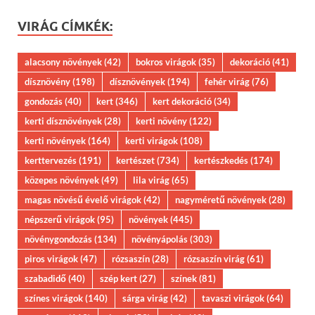
VIRÁG CÍMKÉK:
alacsony növények
(42)
bokros virágok
(35)
dekoráció
(41)
dísznövény
(198)
dísznövények
(194)
fehér virág
(76)
gondozás
(40)
kert
(346)
kert dekoráció
(34)
kerti dísznövények
(28)
kerti növény
(122)
kerti növények
(164)
kerti virágok
(108)
kerttervezés
(191)
kertészet
(734)
kertészkedés
(174)
közepes növények
(49)
lila virág
(65)
magas növésű évelő virágok
(42)
nagyméretű növények
(28)
népszerű virágok
(95)
növények
(445)
növénygondozás
(134)
növényápolás
(303)
piros virágok
(47)
rózsaszín
(28)
rózsaszín virág
(61)
szabadidő
(40)
szép kert
(27)
színek
(81)
színes virágok
(140)
sárga virág
(42)
tavaszi virágok
(64)