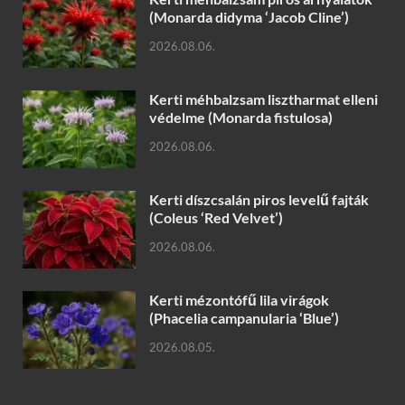
(Monarda didyma ‘Jacob Cline’)
2026.08.06.
Kerti méhbalzsam lisztharmat elleni
védelme (Monarda fistulosa)
2026.08.06.
Kerti díszcsalán piros levelű fajták
(Coleus ‘Red Velvet’)
2026.08.06.
Kerti mézontófű lila virágok
(Phacelia campanularia ‘Blue’)
2026.08.05.