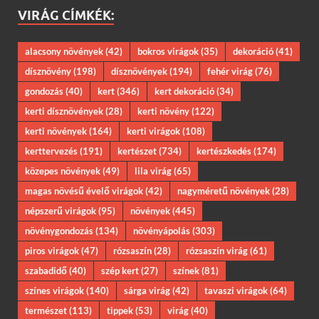
VIRÁG CÍMKÉK:
alacsony növények
(42)
bokros virágok
(35)
dekoráció
(41)
dísznövény
(198)
dísznövények
(194)
fehér virág
(76)
gondozás
(40)
kert
(346)
kert dekoráció
(34)
kerti dísznövények
(28)
kerti növény
(122)
kerti növények
(164)
kerti virágok
(108)
kerttervezés
(191)
kertészet
(734)
kertészkedés
(174)
közepes növények
(49)
lila virág
(65)
magas növésű évelő virágok
(42)
nagyméretű növények
(28)
népszerű virágok
(95)
növények
(445)
növénygondozás
(134)
növényápolás
(303)
piros virágok
(47)
rózsaszín
(28)
rózsaszín virág
(61)
szabadidő
(40)
szép kert
(27)
színek
(81)
színes virágok
(140)
sárga virág
(42)
tavaszi virágok
(64)
természet
(113)
tippek
(53)
virág
(40)