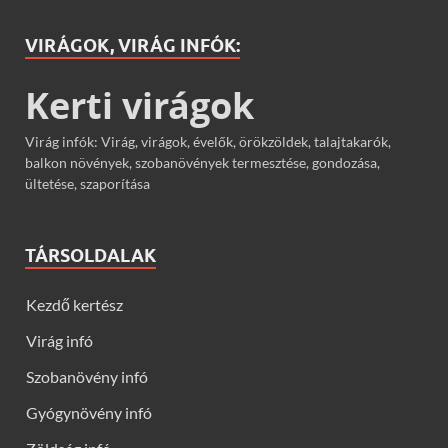
VIRÁGOK, VIRÁG INFÓK:
Kerti virágok
Virág infók: Virág, virágok, évelők, örökzöldek, talajtakarók,
balkon növények, szobanövények termesztése, gondozása,
ültetése, szaporítása
TÁRSOLDALAK
Kezdő kertész
Virág infó
Szobanövény infó
Gyógynövény infó