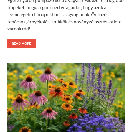
Egész nyáron pompázó kertre vágysz? Fedezd fel a legjobb
tippeket, hogyan gondozd virágaidat, hogy azok a
legmelegebb hónapokban is ragyogjanak. Öntözési
tanácsok, árnyékolási trükkök és növényválasztási ötletek
várnak rád!
READ MORE