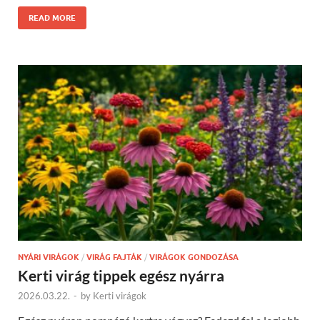
READ MORE
NYÁRI VIRÁGOK
/
VIRÁG FAJTÁK
/
VIRÁGOK GONDOZÁSA
Kerti virág tippek egész nyárra
2026.03.22.
-
by
Kerti virágok