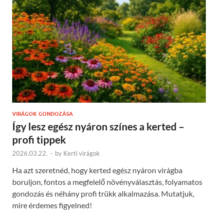
VIRÁGOK GONDOZÁSA
Így lesz egész nyáron színes a kerted –
profi tippek
2026.03.22.
-
by
Kerti virágok
Ha azt szeretnéd, hogy kerted egész nyáron virágba
boruljon, fontos a megfelelő növényválasztás, folyamatos
gondozás és néhány profi trükk alkalmazása. Mutatjuk,
mire érdemes figyelned!