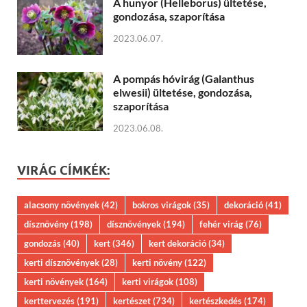
A hunyor (Helleborus) ültetése,
gondozása, szaporítása
2023.06.07.
A pompás hóvirág (Galanthus
elwesii) ültetése, gondozása,
szaporítása
2023.06.08.
VIRÁG CÍMKÉK:
alacsony növények
(42)
bokros virágok
(35)
dekoráció
(41)
dísznövény
(198)
dísznövények
(194)
fehér virág
(76)
gondozás
(40)
kert
(346)
kert dekoráció
(34)
kerti dísznövények
(28)
kerti növény
(122)
kerti növények
(164)
kerti virágok
(108)
kerttervezés
(191)
kertészet
(734)
kertészkedés
(174)