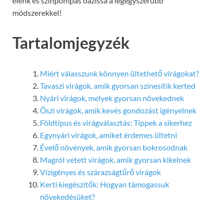
élénk és színpompás oázissá a legegyszerűbb
módszerekkel!
Tartalomjegyzék
Miért válasszunk könnyen ültethető virágokat?
Tavaszi virágok, amik gyorsan színesítik kerted
Nyári virágok, melyek gyorsan növekednek
Őszi virágok, amik kevés gondozást igényelnek
Földtípus és virágválasztás: Tippek a sikerhez
Egynyári virágok, amiket érdemes ültetni
Évelő növények, amik gyorsan bokrosodnak
Magról vetett virágok, amik gyorsan kikelnek
Vízigényes és szárazságtűrő virágok
Kerti kiegészítők: Hogyan támogassuk
növekedésüket?