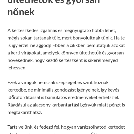
nőnek
A kertészkedés izgalmas és megnyugtató hobbi lehet,
mégis sokan tartanak tőle, mert bonyolultnak tűnik. Ha te
is így érzel, ne aggódj! Ebben a cikkben bemutatjuk azokat
a kerti virágokat, amelyek könnyen ültethetők és gyorsan
növekednek, hogy kezdő kertészként is sikerélményed
lehessen.
Ezek a virágok nemcsak szépséget és színt hoznak
kertedbe, de minimális gondozást igényelnek, így kevés
időráfordítással is bámulatos eredményeket érhetsz el.
Ráadásul az alacsony karbantartási igényük miatt pénzt is
megtakaríthatsz.
Tarts velünk, és fedezd fel, hogyan varázsolhatod kertedet