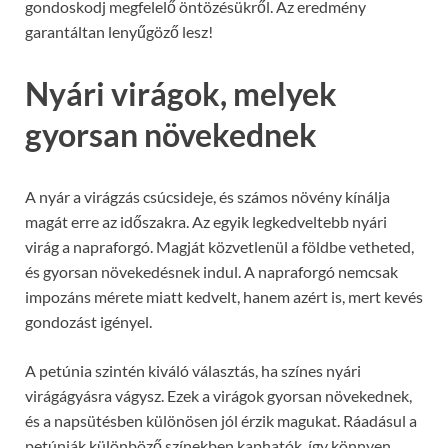
gondoskodj megfelelő öntözésükről. Az eredmény
garantáltan lenyűgöző lesz!
Nyári virágok, melyek
gyorsan növekednek
A nyár a virágzás csúcsideje, és számos növény kínálja
magát erre az időszakra. Az egyik legkedveltebb nyári
virág a napraforgó. Magját közvetlenül a földbe vetheted,
és gyorsan növekedésnek indul. A napraforgó nemcsak
impozáns mérete miatt kedvelt, hanem azért is, mert kevés
gondozást igényel.
A petúnia szintén kiváló választás, ha színes nyári
virágágyásra vágysz. Ezek a virágok gyorsan növekednek,
és a napsütésben különösen jól érzik magukat. Ráadásul a
petúniák különböző színekben kaphatók, így könnyen