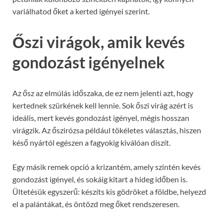
variálhatod őket a kerted igényei szerint.
Őszi virágok, amik kevés
gondozást igényelnek
Az ősz az elmúlás időszaka, de ez nem jelenti azt, hogy
kertednek szürkének kell lennie. Sok őszi virág azért is
ideális, mert kevés gondozást igényel, mégis hosszan
virágzik. Az őszirózsa például tökéletes választás, hiszen
késő nyártól egészen a fagyokig kiválóan díszít.
Egy másik remek opció a krizantém, amely szintén kevés
gondozást igényel, és sokáig kitart a hideg időben is.
Ültetésük egyszerű: készíts kis gödröket a földbe, helyezd
el a palántákat, és öntözd meg őket rendszeresen.