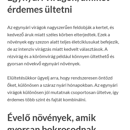
érdemes ültetni
Az egynyári virágok nagyszerűen feldobják a kertet, és
kedvező áruk miatt széles körben elterjedtek. Ezek a
növények egy szezon alatt teljes életciklusukat befejezik,
de az intenzív virágzás miatt kedvelt választások. A
rézvirág és a körömvirág például könnyen ültethető és
gyorsan növekvő egynyári növények.
Elültetésükkor ügyelj arra, hogy rendszeresen öntözd
őket, különösen a száraz nyári hónapokban. Az egynyári
virágok különösen jól mutatnak csoportosan ültetve, így
érdemes több színt és fajtát kombinálni.
Évelő növények, amik
gyorsan bokrosodnak