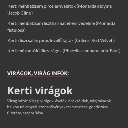
Kerti méhbalzsam piros árnyalatok (Monarda didyma
‘Jacob Cline’)
Kerti méhbalzsam lisztharmat elleni védelme (Monarda
fistulosa)
Kerti díszcsalán piros levelű fajták (Coleus ‘Red Velvet’)
Kerti mézontófű lila virágok (Phacelia campanularia ‘Blue’)
VIRÁGOK, VIRÁG INFÓK:
Kerti virágok
Virág infók: Virág, virágok, évelők, örökzöldek, talajtakarók,
balkon növények, szobanövények termesztése, gondozása,
ültetése, szaporítása