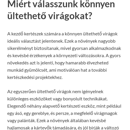
Miért válasszunk könnyen
ültethető virágokat?
A kezdő kertészek számára a könnyen ültethető virágok
ideális választást jelentenek. Ezek a növények nagyobb
sikerélményt biztosítanak, mivel gyorsan alkalmazkodnak
és kevésbé érzékenyek a környezeti változásokra. A gyors
növekedés azt is jelenti, hogy hamarabb élvezheted
munkád gyümölcsét, ami motiválóan hat a további
kertészkedési projektekhez.
Az egyszerűen ültethető virágok nem igényelnek
különleges eszközöket vagy bonyolult technikákat.
Elegendő néhány alapvető kertészeti eszköz, mint például
egy ásó, egy gereblye, és persze, a megfelelő virágmagok
vagy palánták. Ezek a növények általában kevésbé
hajlamosak a kártevők támadására, és jól bírják a változó