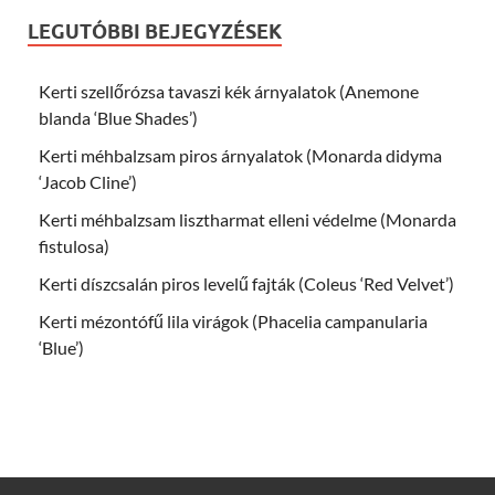
LEGUTÓBBI BEJEGYZÉSEK
Kerti szellőrózsa tavaszi kék árnyalatok (Anemone
blanda ‘Blue Shades’)
Kerti méhbalzsam piros árnyalatok (Monarda didyma
‘Jacob Cline’)
Kerti méhbalzsam lisztharmat elleni védelme (Monarda
fistulosa)
Kerti díszcsalán piros levelű fajták (Coleus ‘Red Velvet’)
Kerti mézontófű lila virágok (Phacelia campanularia
‘Blue’)