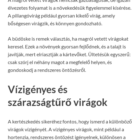
élvezetes folyamat is a növekedésük figyelemmel kísérése.
A pillangóvirág például gyorsan kikelő virág, amely
bőségesen virágzik, és könnyen gondozható.
A büdöske is remek választás, ha magról vetett virágokat
keresel. Ezek a növények gyorsan fejlődnek, és a talajt is
javítják, mert elriasztják a kártevőket. Ültetésük egyszerű:
csak szórj el néhány magot a megfelelő helyen, és
gondoskodj a rendszeres öntözésről.
Vízigényes és
szárazságtűrő virágok
A kertészkedés sikeréhez fontos, hogy ismerd a különböző
virágok vízigényét. A vízigényes virágok, mint például a
hortenzia, rendszeres öntözést igényelnek, különösen a