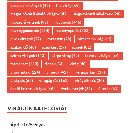
közepes növények
(49)
lila virág
(65)
magas növésű évelő virágok
(42)
nagyméretű növények
(28)
népszerű virágok
(95)
növények
(445)
növénygondozás
(134)
növényápolás
(303)
piros virágok
(47)
rózsaszín
(28)
rózsaszín virág
(61)
szabadidő
(40)
szép kert
(27)
színek
(81)
színes virágok
(140)
sárga virág
(42)
tavaszi virágok
(64)
természet
(113)
tippek
(53)
virág
(40)
virágfajták
(124)
virágok
(417)
virágos kert
(39)
virágzás
(65)
virágágyás
(163)
virágültetés
(30)
évelő bokros virágok
(46)
évelő cserjék
(31)
ültetés
(60)
VIRÁGOK KATEGÓRIÁI:
Áprilisi növények