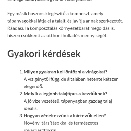
Egy másik hasznos kiegészítő a komposzt, amely
tápanyagokkal látja el a talajt, és javítja annak szerkezetét.
Ráadásul a komposztálás környezetbarát megoldás is,
hiszen csökkenti az otthoni hulladék mennyiségét.
Gyakori kérdések
Milyen gyakran kell öntözni a virágokat?
A vízigénytől függ, de általában hetente kétszer
elegendő.
Melyik a legjobb talajtípus a kezdőknek?
A jó vízelvezetésű, tápanyagban gazdag talaj
ideális.
Hogyan védekezzünk a kártevők ellen?
Növényi társításokkal és természetes
rovarriasztókkal.