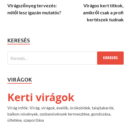
Virágszőnyeg tervezés:
Virágos kert titkok,
mitől lesz igazán mutatós?
amikről csak a profi
kertészek tudnak
KERESÉS
VIRÁGOK
Kerti virágok
Virág infók: Virág, virágok, évelők, örökzöldek, talajtakarók,
balkon növények, szobanövények termesztése, gondozása,
ültetése, szaporítása