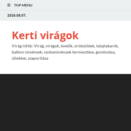
TOP MENU
2026.08.07.
Kerti virágok
Virág infók: Virág, virágok, évelők, örökzöldek, talajtakarók,
balkon növények, szobanövények termesztése, gondozása,
ültetése, szaporítása