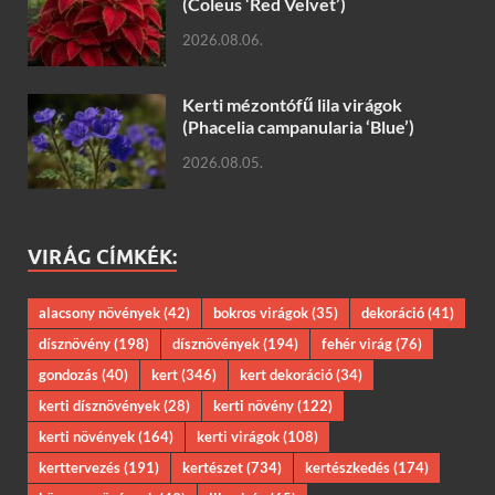
(Coleus ‘Red Velvet’)
2026.08.06.
Kerti mézontófű lila virágok
(Phacelia campanularia ‘Blue’)
2026.08.05.
VIRÁG CÍMKÉK:
alacsony növények
(42)
bokros virágok
(35)
dekoráció
(41)
dísznövény
(198)
dísznövények
(194)
fehér virág
(76)
gondozás
(40)
kert
(346)
kert dekoráció
(34)
kerti dísznövények
(28)
kerti növény
(122)
kerti növények
(164)
kerti virágok
(108)
kerttervezés
(191)
kertészet
(734)
kertészkedés
(174)