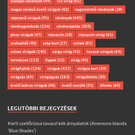
közepes növények
(49)
lila virág
(65)
magas növésű évelő virágok
(42)
nagyméretű növények
(28)
népszerű virágok
(95)
növények
(445)
növénygondozás
(134)
növényápolás
(303)
piros virágok
(47)
rózsaszín
(28)
rózsaszín virág
(61)
szabadidő
(40)
szép kert
(27)
színek
(81)
színes virágok
(140)
sárga virág
(42)
tavaszi virágok
(64)
természet
(113)
tippek
(53)
virág
(40)
virágfajták
(124)
virágok
(417)
virágos kert
(39)
virágzás
(65)
virágágyás
(163)
virágültetés
(30)
évelő bokros virágok
(46)
évelő cserjék
(31)
ültetés
(60)
LEGUTÓBBI BEJEGYZÉSEK
Kerti szellőrózsa tavaszi kék árnyalatok (Anemone blanda
‘Blue Shades’)