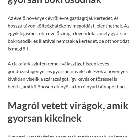
Az évelő növények évről évre gazdagítják kertedet, és
hosszú távon költséghatékony megoldást jelenthetnek. Az
egyik legismertebb évelő virág a levendula, amely gyorsan
bokrosodik, és illatával nemcsak a kertedet, de otthonodat
is megtölti.
A cickafark szintén remek választás, hiszen kevés
gondozást igényel, és gyorsan növekszik. Ezek a növények
kiválóan viselik a szárazságot, így kevés öntözéssel is
beérik, ami különösen előnyös a forró nyári hónapokban.
Magról vetett virágok, amik
gyorsan kikelnek
A magról vetett virágok nemcsak gazdaságosak, de igazán