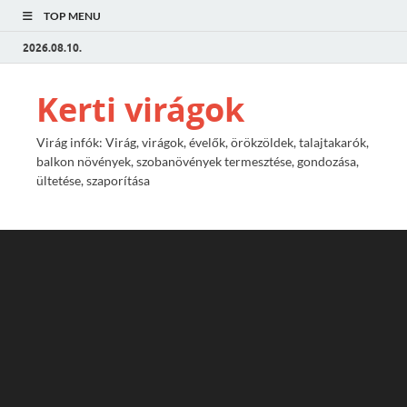
TOP MENU
2026.08.10.
Kerti virágok
Virág infók: Virág, virágok, évelők, örökzöldek, talajtakarók,
balkon növények, szobanövények termesztése, gondozása,
ültetése, szaporítása