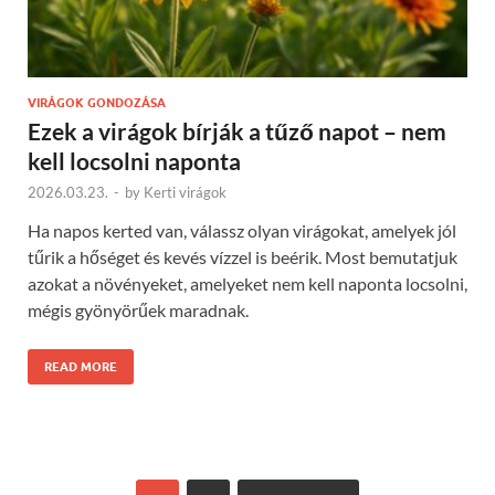
VIRÁGOK GONDOZÁSA
Ezek a virágok bírják a tűző napot – nem
kell locsolni naponta
2026.03.23.
-
by
Kerti virágok
Ha napos kerted van, válassz olyan virágokat, amelyek jól
tűrik a hőséget és kevés vízzel is beérik. Most bemutatjuk
azokat a növényeket, amelyeket nem kell naponta locsolni,
mégis gyönyörűek maradnak.
READ MORE