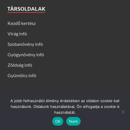
TÁRSOLDALAK
Kezdő kertész
Virág infó
Szobanövény infó
Gyógynövény infó
Zöldség infó
Gyümölcs infó
A jobb felhasználói élmény érdekében az oldalon cookie-kat
Kerti virágok - Virág infók: Virág, virágok, évelők, örökzöldek,
használunk. Oldalunk használatával, Ön elfogadja a cookie-k
talajtakarók, balkon növények, szobanövények termesztése,
használatát.
gondozása, ültetése, szaporítása
OK
Nem
Powered by
WordPress
and
HitMag
.