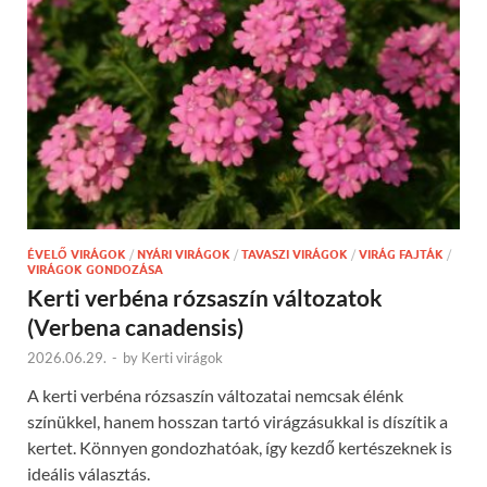
ÉVELŐ VIRÁGOK
/
NYÁRI VIRÁGOK
/
TAVASZI VIRÁGOK
/
VIRÁG FAJTÁK
/
VIRÁGOK GONDOZÁSA
Kerti verbéna rózsaszín változatok
(Verbena canadensis)
2026.06.29.
-
by
Kerti virágok
A kerti verbéna rózsaszín változatai nemcsak élénk
színükkel, hanem hosszan tartó virágzásukkal is díszítik a
kertet. Könnyen gondozhatóak, így kezdő kertészeknek is
ideális választás.