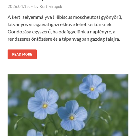
2026.04.15.
-
by
Kerti virágok
A kerti selyemmályva (Hibiscus moscheutos) gyönyörű,
látványos virágaival igazi ékköve lehet kertünknek.
Gondozása egyszerű, ha odafigyelünk a napfényre, a
rendszeres öntözésre és a tápanyagban gazdag talajra.
READ MORE