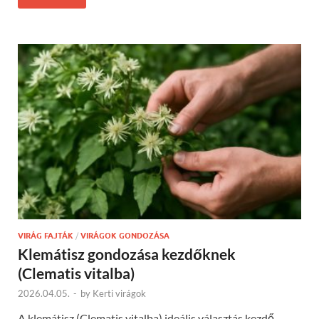
VIRÁG FAJTÁK
/
VIRÁGOK GONDOZÁSA
Klemátisz gondozása kezdőknek
(Clematis vitalba)
2026.04.05.
-
by
Kerti virágok
A klemátisz (Clematis vitalba) ideális választás kezdő