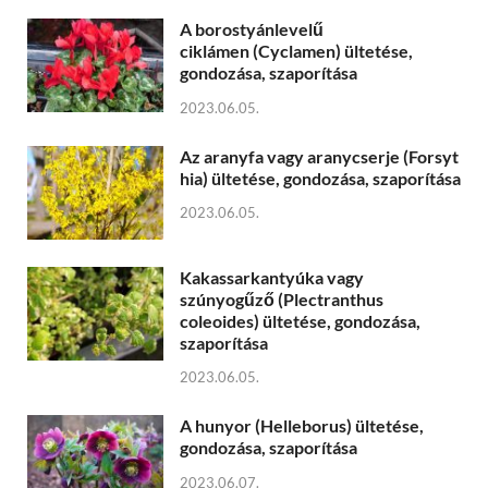
A borostyánlevelű
ciklámen (Cyclamen) ültetése,
gondozása, szaporítása
2023.06.05.
Az aranyfa vagy aranycserje (Forsyt
hia) ültetése, gondozása, szaporítása
2023.06.05.
Kakassarkantyúka vagy
szúnyogűző (Plectranthus
coleoides) ültetése, gondozása,
szaporítása
2023.06.05.
A hunyor (Helleborus) ültetése,
gondozása, szaporítása
2023.06.07.