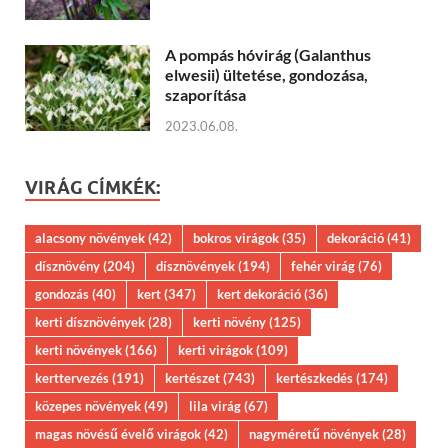
A pompás hóvirág (Galanthus
elwesii) ültetése, gondozása,
szaporítása
2023.06.08.
VIRÁG CÍMKÉK:
alacsony növények
(42)
bokros virágok
(35)
dekoráció
(41)
dísznövény
(204)
dísznövények
(194)
fehér virág
(76)
gondozás
(40)
kert
(347)
kert dekoráció
(36)
kerti dísznövények
(28)
kerti növény
(125)
kerti növények
(166)
kerti virágok
(109)
kerttervezés
(191)
kertészet
(743)
kertészkedés
(174)
közepes növények
(49)
lila virág
(67)
magas növésű évelő virágok
(42)
nagyméretű növények
(28)