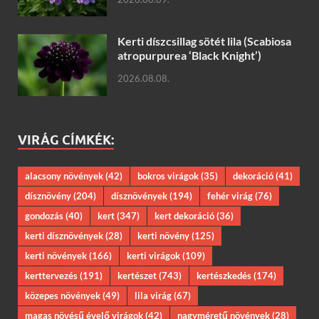
Kerti díszcsillag sötét lila (Scabiosa
atropurpurea ‘Black Knight’)
2026.08.08.
VIRÁG CÍMKÉK:
alacsony növények
(42)
bokros virágok
(35)
dekoráció
(41)
dísznövény
(204)
dísznövények
(194)
fehér virág
(76)
gondozás
(40)
kert
(347)
kert dekoráció
(36)
kerti dísznövények
(28)
kerti növény
(125)
kerti növények
(166)
kerti virágok
(109)
kerttervezés
(191)
kertészet
(743)
kertészkedés
(174)
közepes növények
(49)
lila virág
(67)
magas növésű évelő virágok
(42)
nagyméretű növények
(28)