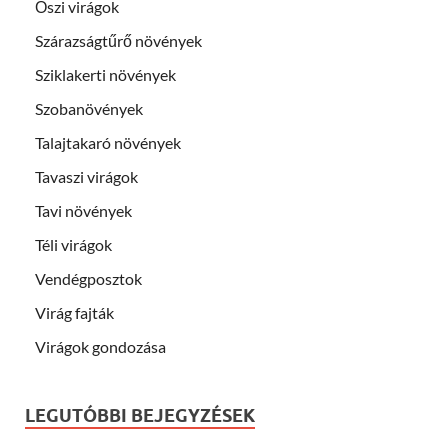
Őszi virágok
Szárazságtűrő növények
Sziklakerti növények
Szobanövények
Talajtakaró növények
Tavaszi virágok
Tavi növények
Téli virágok
Vendégposztok
Virág fajták
Virágok gondozása
LEGUTÓBBI BEJEGYZÉSEK