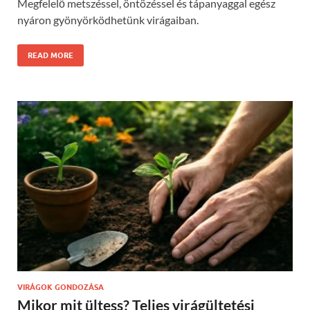
Megfelelő metszéssel, öntözéssel és tápanyaggal egész
nyáron gyönyörködhetünk virágaiban.
READ MORE
VIRÁGOK GONDOZÁSA
Mikor mit ültess? Teljes virágültetési