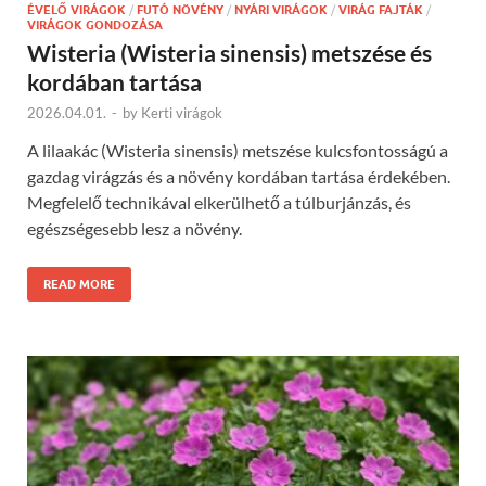
ÉVELŐ VIRÁGOK
/
FUTÓ NÖVÉNY
/
NYÁRI VIRÁGOK
/
VIRÁG FAJTÁK
/
VIRÁGOK GONDOZÁSA
Wisteria (Wisteria sinensis) metszése és
kordában tartása
2026.04.01.
-
by
Kerti virágok
A lilaakác (Wisteria sinensis) metszése kulcsfontosságú a
gazdag virágzás és a növény kordában tartása érdekében.
Megfelelő technikával elkerülhető a túlburjánzás, és
egészségesebb lesz a növény.
READ MORE