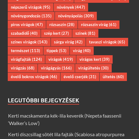
népszerű virágok
(95)
növények
(447)
növénygondozás
(135)
növényápolás
(309)
piros virágok
(47)
rózsaszín
(28)
rózsaszín virág
(61)
szabadidő
(40)
szép kert
(27)
színek
(81)
színes virágok
(143)
sárga virág
(42)
tavaszi virágok
(65)
természet
(113)
tippek
(53)
virág
(40)
virágfajták
(124)
virágok
(419)
virágos kert
(39)
virágzás
(68)
virágágyás
(166)
virágültetés
(30)
évelő bokros virágok
(46)
évelő cserjék
(31)
ültetés
(60)
LEGUTÓBBI BEJEGYZÉSEK
Kerti macskamenta kék-lila keverék (Nepeta faassenii
‘Walker’s Low’)
Kerti díszcsillag sötét lila fajták (Scabiosa atropurpurea