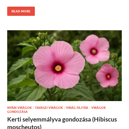
READ MORE
NYÁRI VIRÁGOK
/
TAVASZI VIRÁGOK
/
VIRÁG FAJTÁK
/
VIRÁGOK
GONDOZÁSA
Kerti selyemmályva gondozása (Hibiscus
moscheutos)