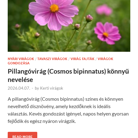
NYÁRI VIRÁGOK
/
TAVASZI VIRÁGOK
/
VIRÁG FAJTÁK
/
VIRÁGOK
GONDOZÁSA
Pillangóvirág (Cosmos bipinnatus) könnyű
nevelése
2026.04.07.
-
by
Kerti virágok
A pillangóvirág (Cosmos bipinnatus) színes és könnyen
nevelhető dísznövény, amely kezdőknek is ideális
választás. Kevés gondozást igényel, napos helyen gyorsan
fejlődik és egész nyáron virágzik.
READ MORE