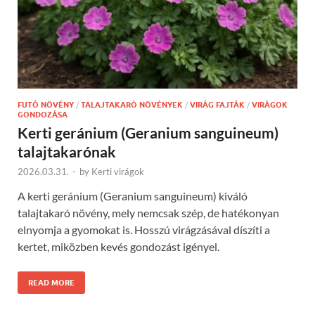
FUTÓ NÖVÉNY
/
TALAJTAKARÓ NÖVÉNYEK
/
VIRÁG FAJTÁK
/
VIRÁGOK
GONDOZÁSA
Kerti geránium (Geranium sanguineum)
talajtakarónak
2026.03.31.
-
by
Kerti virágok
A kerti geránium (Geranium sanguineum) kiváló
talajtakaró növény, mely nemcsak szép, de hatékonyan
elnyomja a gyomokat is. Hosszú virágzásával díszíti a
kertet, miközben kevés gondozást igényel.
READ MORE