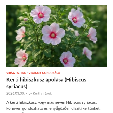
VIRÁG FAJTÁK
/
VIRÁGOK GONDOZÁSA
Kerti hibiszkusz ápolása (Hibiscus
syriacus)
2026.03.30.
-
by
Kerti virágok
A kerti hibiszkusz, vagy más néven Hibiscus syriacus,
könnyen gondozható és lenyűgözően díszíti kertünket.