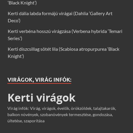
‘Black Knight’)
Kerti dália labda formájú virágai (Dahlia ‘Gallery Art
Deco’)
Kerti verbéna hosszú virágzása (Verbena hybrida ‘Temari
Series’)
Kerti díszcsillag sötét lila (Scabiosa atropurpurea ‘Black
Knight’)
VIRÁGOK, VIRÁG INFÓK:
Kerti virágok
Virág infók: Virág, virágok, évelők, örökzöldek, talajtakarók,
balkon növények, szobanövények termesztése, gondozása,
ültetése, szaporítása