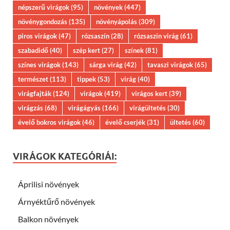
népszerű virágok
(95)
növények
(447)
növénygondozás
(135)
növényápolás
(309)
piros virágok
(47)
rózsaszín
(28)
rózsaszín virág
(61)
szabadidő
(40)
szép kert
(27)
színek
(81)
színes virágok
(143)
sárga virág
(42)
tavaszi virágok
(65)
természet
(113)
tippek
(53)
virág
(40)
virágfajták
(124)
virágok
(419)
virágos kert
(39)
virágzás
(68)
virágágyás
(166)
virágültetés
(30)
évelő bokros virágok
(46)
évelő cserjék
(31)
ültetés
(60)
VIRÁGOK KATEGÓRIÁI:
Áprilisi növények
Árnyéktűrő növények
Balkon növények