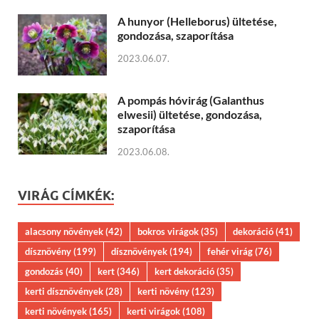
A hunyor (Helleborus) ültetése,
gondozása, szaporítása
2023.06.07.
A pompás hóvirág (Galanthus
elwesii) ültetése, gondozása,
szaporítása
2023.06.08.
VIRÁG CÍMKÉK:
alacsony növények
(42)
bokros virágok
(35)
dekoráció
(41)
dísznövény
(199)
dísznövények
(194)
fehér virág
(76)
gondozás
(40)
kert
(346)
kert dekoráció
(35)
kerti dísznövények
(28)
kerti növény
(123)
kerti növények
(165)
kerti virágok
(108)