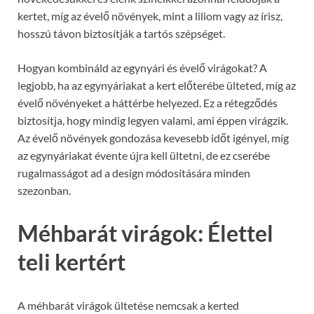
kertet, míg az évelő növények, mint a liliom vagy az írisz,
hosszú távon biztosítják a tartós szépséget.
Hogyan kombináld az egynyári és évelő virágokat? A
legjobb, ha az egynyáriakat a kert előterébe ülteted, míg az
évelő növényeket a háttérbe helyezed. Ez a rétegződés
biztosítja, hogy mindig legyen valami, ami éppen virágzik.
Az évelő növények gondozása kevesebb időt igényel, míg
az egynyáriakat évente újra kell ültetni, de ez cserébe
rugalmasságot ad a design módosítására minden
szezonban.
Méhbarát virágok: Élettel
teli kertért
A méhbarát virágok ültetése nemcsak a kerted