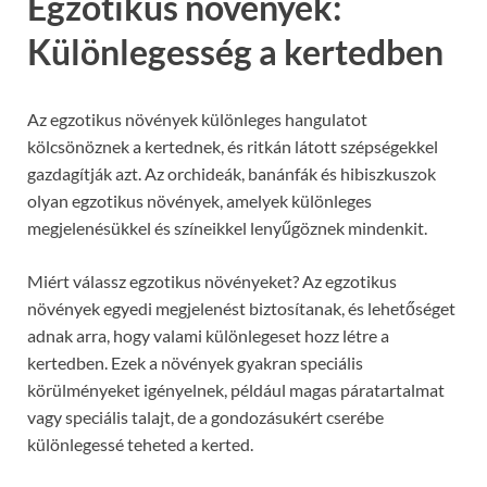
Egzotikus növények:
Különlegesség a kertedben
Az egzotikus növények különleges hangulatot
kölcsönöznek a kertednek, és ritkán látott szépségekkel
gazdagítják azt. Az orchideák, banánfák és hibiszkuszok
olyan egzotikus növények, amelyek különleges
megjelenésükkel és színeikkel lenyűgöznek mindenkit.
Miért válassz egzotikus növényeket? Az egzotikus
növények egyedi megjelenést biztosítanak, és lehetőséget
adnak arra, hogy valami különlegeset hozz létre a
kertedben. Ezek a növények gyakran speciális
körülményeket igényelnek, például magas páratartalmat
vagy speciális talajt, de a gondozásukért cserébe
különlegessé teheted a kerted.