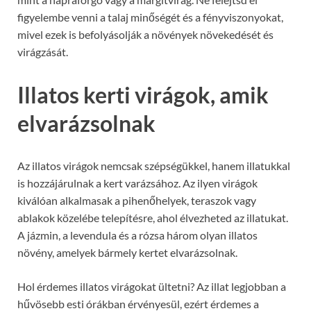
figyelembe venni a talaj minőségét és a fényviszonyokat,
mivel ezek is befolyásolják a növények növekedését és
virágzását.
Illatos kerti virágok, amik
elvarázsolnak
Az illatos virágok nemcsak szépségükkel, hanem illatukkal
is hozzájárulnak a kert varázsához. Az ilyen virágok
kiválóan alkalmasak a pihenőhelyek, teraszok vagy
ablakok közelébe telepítésre, ahol élvezheted az illatukat.
A jázmin, a levendula és a rózsa három olyan illatos
növény, amelyek bármely kertet elvarázsolnak.
Hol érdemes illatos virágokat ültetni? Az illat legjobban a
hűvösebb esti órákban érvényesül, ezért érdemes a