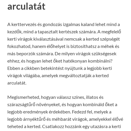
arculatát
A kerttervezés és gondozás izgalmas kaland lehet mind a
kezdők, mind a tapasztalt kertészek számára. A megfelelő
kerti virágok kiválasztásával nemcsak a kerted szépségét
fokozhatod, hanem élőhelyet is biztosíthatsz a méhek és
más beporzók számára. De milyen virágok szükségesek
ehhez, és hogyan lehet őket hatékonyan kombinálni?
Ebben a cikkben betekintést nyújtunk a legjobb kerti
virágok világába, amelyek megváltoztatják a kerted
arculatát.
Megismerheted, hogyan válassz színes, illatos és
szárazságtűrő növényeket, és hogyan kombináld őket a
legjobb eredmények érdekében. Fedezd fel, melyek a
legjobb árnyéktűrő és méhbarát virágok, amelyekkel élővé
teheted a kerted. Csatlakozz hozzánk egy utazásra a kerti