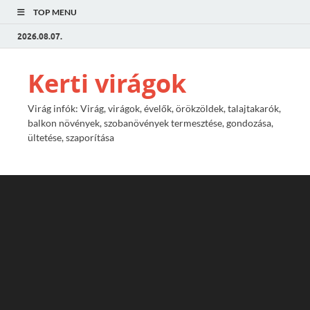
TOP MENU
2026.08.07.
Kerti virágok
Virág infók: Virág, virágok, évelők, örökzöldek, talajtakarók,
balkon növények, szobanövények termesztése, gondozása,
ültetése, szaporítása