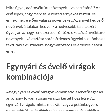
Mire figyelj az árnyéktűrő növények kiválasztásánál? Az
első lépés, hogy mérd fel a kerted árnyékos részeit, és
ennek megfelelően válassz növényeket. Az árnyékkedvelő
növények általában kedvelik a nedvesebb talajt, ezért
ügyelj arra, hogy rendszeresen öntözd őket. Az árnyéktűrő
növények kiválasztása során érdemes figyelni a különböző
textúrákra és színekre, hogy változatos és érdekes hatást
érj el.
Egynyári és évelő virágok
kombinációja
Az egynyári és évelő virágok kombinációja lehetőséget ad
arra, hogy folyamatosan virágzó kertet hozz létre. Az
egynyári virágok, mint a muskátli vagy a petúnia, gyors
növekedésükkel és élénk színeikkel azonnal feldobják a