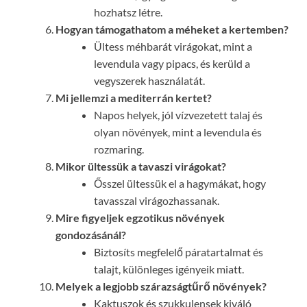
hozhatsz létre.
Hogyan támogathatom a méheket a kertemben?
Ültess méhbarát virágokat, mint a
levendula vagy pipacs, és kerüld a
vegyszerek használatát.
Mi jellemzi a mediterrán kertet?
Napos helyek, jól vízvezetett talaj és
olyan növények, mint a levendula és
rozmaring.
Mikor ültessük a tavaszi virágokat?
Ősszel ültessük el a hagymákat, hogy
tavasszal virágozhassanak.
Mire figyeljek egzotikus növények
gondozásánál?
Biztosíts megfelelő páratartalmat és
talajt, különleges igényeik miatt.
Melyek a legjobb szárazságtűrő növények?
Kaktuszok és szukkulensek kiváló