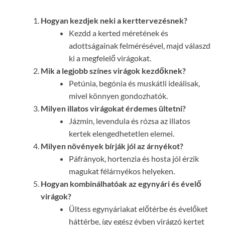
Hogyan kezdjek neki a kerttervezésnek?
Kezdd a kerted méretének és
adottságainak felmérésével, majd válaszd
ki a megfelelő virágokat.
Mik a legjobb színes virágok kezdőknek?
Petúnia, begónia és muskátli ideálisak,
mivel könnyen gondozhatók.
Milyen illatos virágokat érdemes ültetni?
Jázmin, levendula és rózsa az illatos
kertek elengedhetetlen elemei.
Milyen növények bírják jól az árnyékot?
Páfrányok, hortenzia és hosta jól érzik
magukat félárnyékos helyeken.
Hogyan kombinálhatóak az egynyári és évelő
virágok?
Ültess egynyáriakat előtérbe és évelőket
háttérbe, így egész évben virágzó kertet