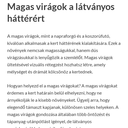
Magas virágok a látványos
háttérért
A magas virágok, mint a napraforgó és a koszorúfutó,
kiválóan alkalmasak a kert háttérének kialakítására. Ezek a
növények nemcsak magasságukkal, hanem dús
virágzásukkal is lenyűgözik a szemlélőt. Magas virágok
ültetésével vizuális rétegzést hozhatsz létre, amely
mélységet és drámát kölcsönöz a kertednek.
Hogyan helyezd el a magas virágokat? A magas virágokat
érdemes a kert határain belül elhelyezni, hogy ne
árnyékolják le a kisebb növényeket. Ügyelj arra, hogy
elegendő támaszt kapjanak, különösen szeles helyeken. A
magas virágok gondozása általában több öntözést és
tápanyag-utánpótlást igényel, de látványos