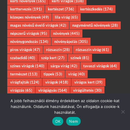
kerti növények
(165)
kerti virágok
(108)
kerttervezés
(191)
kertészet
(736)
kertészkedés
(174)
közepes növények
(49)
lila virág
(65)
magas növésű évelő virágok
(42)
nagyméretű növények
(28)
népszerű virágok
(95)
növények
(445)
növénygondozás
(134)
növényápolás
(305)
piros virágok
(47)
rózsaszín
(28)
rózsaszín virág
(61)
szabadidő
(40)
szép kert
(27)
színek
(81)
színes virágok
(140)
sárga virág
(42)
tavaszi virágok
(64)
természet
(113)
tippek
(53)
virág
(40)
virágfajták
(124)
virágok
(418)
virágos kert
(39)
virágzás
(65)
virágágyás
(164)
virágültetés
(30)
évelő bokros virágok
(46)
évelő cserjék
(31)
ültetés
(60)
A jobb felhasználói élmény érdekében az oldalon cookie-kat
használunk. Oldalunk használatával, Ön elfogadja a cookie-k
használatát.
LEGUTÓBBI BEJEGYZÉSEK
OK
Nem