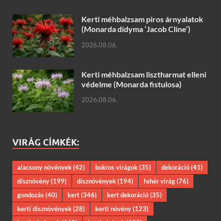
Kerti méhbalzsam piros árnyalatok
(Monarda didyma ‘Jacob Cline’)
2026.08.06.
Kerti méhbalzsam lisztharmat elleni
védelme (Monarda fistulosa)
2026.08.06.
VIRÁG CÍMKÉK:
alacsony növények
(42)
bokros virágok
(35)
dekoráció
(41)
dísznövény
(199)
dísznövények
(194)
fehér virág
(76)
gondozás
(40)
kert
(346)
kert dekoráció
(35)
kerti dísznövények
(28)
kerti növény
(123)