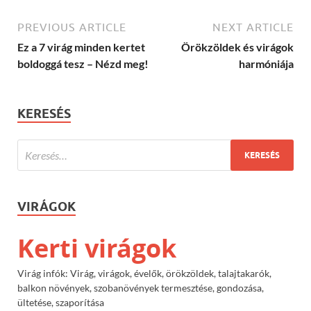
PREVIOUS ARTICLE
NEXT ARTICLE
Ez a 7 virág minden kertet
Örökzöldek és virágok
boldoggá tesz – Nézd meg!
harmóniája
KERESÉS
VIRÁGOK
Kerti virágok
Virág infók: Virág, virágok, évelők, örökzöldek, talajtakarók,
balkon növények, szobanövények termesztése, gondozása,
ültetése, szaporítása