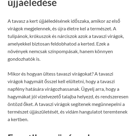
újjáéledése
A tavasz a kert újjáéledésének időszaka, amikor az első
virágok megjelennek, és újra életre kel a természet. A
tulipánok, krókuszok és nárciszok azok a tavaszi virágok,
amelyekkel biztosan feldobhatod a kerted. Ezek a
növények nemcsak színpompásak, hanem könnyen
gondozhatók is.
Mikor és hogyan ültess tavaszi virágokat? A tavaszi
virágok hagymáit ősszel kell elültetni, hogy a tavaszi
napfény hatására virágozhassanak. Ügyelj arra, hogy a
hagymákat jól vízelvezető talajba helyezd, és rendszeresen
öntözd őket. A tavaszi virágok segítenek megünnepelni a
természet újjászületését, és vidám hangulatot teremtenek
a kertben.