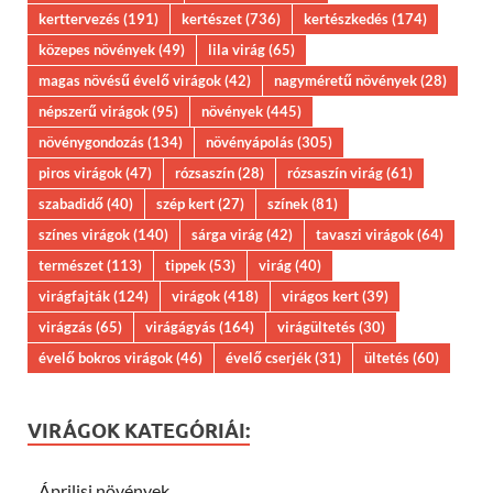
kerttervezés
(191)
kertészet
(736)
kertészkedés
(174)
közepes növények
(49)
lila virág
(65)
magas növésű évelő virágok
(42)
nagyméretű növények
(28)
népszerű virágok
(95)
növények
(445)
növénygondozás
(134)
növényápolás
(305)
piros virágok
(47)
rózsaszín
(28)
rózsaszín virág
(61)
szabadidő
(40)
szép kert
(27)
színek
(81)
színes virágok
(140)
sárga virág
(42)
tavaszi virágok
(64)
természet
(113)
tippek
(53)
virág
(40)
virágfajták
(124)
virágok
(418)
virágos kert
(39)
virágzás
(65)
virágágyás
(164)
virágültetés
(30)
évelő bokros virágok
(46)
évelő cserjék
(31)
ültetés
(60)
VIRÁGOK KATEGÓRIÁI:
Áprilisi növények