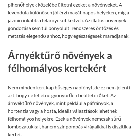
pihenőhelyek közelébe ültetni ezeket a növényeket. A
levendula különösen jól érzi magát napos helyeken, míg a
jázmin inkább a félárnyékot kedveli. Az illatos növények
gondozása sem túl bonyolult; rendszeres öntözés és
metszés elegendő ahhoz, hogy egészségesek maradjanak.
Árnyéktűrő növények a
félhomályos kertekért
Nem minden kert kap bőséges napfényt, de ez nem jelenti
azt, hogy ne lehetne gyönyörűen beültetni őket. Az
árnyéktűrő növények, mint például a páfrányok, a
hortenzia vagy a hosta, ideális választások lehetnek
félhomályos helyekre. Ezek a növények nemcsak sűrű
lombozatukkal, hanem színpompás virágaikkal is díszítik a
kertet.