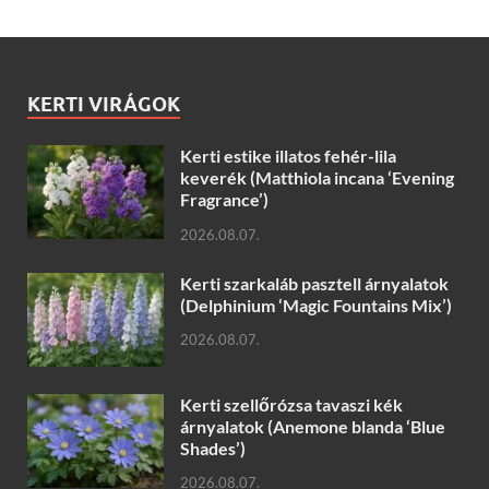
KERTI VIRÁGOK
Kerti estike illatos fehér-lila
keverék (Matthiola incana ‘Evening
Fragrance’)
2026.08.07.
Kerti szarkaláb pasztell árnyalatok
(Delphinium ‘Magic Fountains Mix’)
2026.08.07.
Kerti szellőrózsa tavaszi kék
árnyalatok (Anemone blanda ‘Blue
Shades’)
2026.08.07.