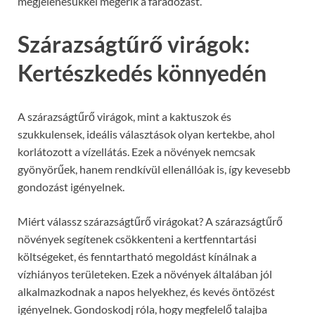
megjelenésükkel megérik a fáradozást.
Szárazságtűrő virágok:
Kertészkedés könnyedén
A szárazságtűrő virágok, mint a kaktuszok és
szukkulensek, ideális választások olyan kertekbe, ahol
korlátozott a vízellátás. Ezek a növények nemcsak
gyönyörűek, hanem rendkívül ellenállóak is, így kevesebb
gondozást igényelnek.
Miért válassz szárazságtűrő virágokat? A szárazságtűrő
növények segítenek csökkenteni a kertfenntartási
költségeket, és fenntartható megoldást kínálnak a
vízhiányos területeken. Ezek a növények általában jól
alkalmazkodnak a napos helyekhez, és kevés öntözést
igényelnek. Gondoskodj róla, hogy megfelelő talajba