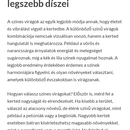
legszebb díszei
A színes virágok az egyik legjobb módja annak, hogy életet
és vibrálást vigyél a kertedbe. A különböző színű virágok
kombinációja nemcsak vizuálisan vonzó, hanem a kerted
hangulatát is meghatározza. Például a vörös és
narancssárga árnyalatok energiát és melegséget
sugároznak, míg a kék és lila színek nyugalmat hoznak. A
legjobb eredmény érdekében érdemes a színek
harmóniájára figyelni, és olyan növényeket választani,
amelyek különböző évszakokban is virágzanak.
Hogyan válassz színes virágokat? Először is, mérd fel a
kerted nagyságát és elrendezését. Ha kisebb a terület,
válaszd az alacsony növésű, de élénk színű virágokat, mint
például a petúniák vagy a begóniák. Nagyobb kertek
esetében bátran kísérletezhetsz magasabb növényekkel,
mint a napraforgó vagy a margitvirág. Ne felejtsd el