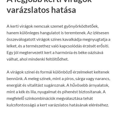
varázslatos hatása
A kerti virágok nemcsak szemet gyönyörködtetőek,
hanem különleges hangulatot is teremtenek. Az ízlésesen
összeválogatott virágok színes kavalkádja megnyugtatja a
lelket, és a természethez való kapcsolódás érzését erősíti.
Egy jól megtervezett kert a harmónia és béke oázisává
válhat, ahol mindenki feltöltődhet.
A virágok színei és formái különböző érzelmeket keltenek
bennünk. A meleg színek, mint a piros, sárga vagy narancs,
energiát és vitalitást sugároznak. A hűvösebb árnyalatok,
mint a kék és lila, nyugalmat és pihenést biztosítanak. A
megfelelő színkombinációk megválasztása tehát
kulcsfontosságú a kert varázslatos hatásának eléréséhez.