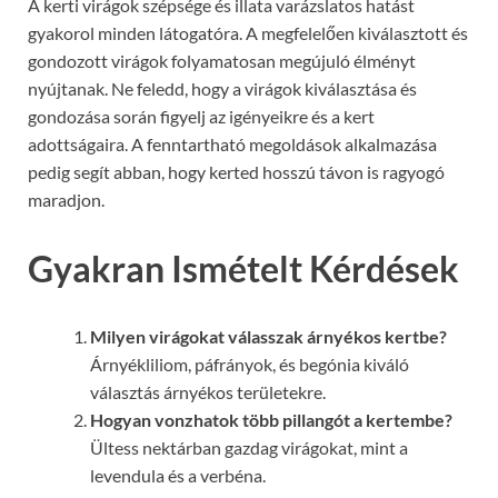
A kerti virágok szépsége és illata varázslatos hatást
gyakorol minden látogatóra. A megfelelően kiválasztott és
gondozott virágok folyamatosan megújuló élményt
nyújtanak. Ne feledd, hogy a virágok kiválasztása és
gondozása során figyelj az igényeikre és a kert
adottságaira. A fenntartható megoldások alkalmazása
pedig segít abban, hogy kerted hosszú távon is ragyogó
maradjon.
Gyakran Ismételt Kérdések
Milyen virágokat válasszak árnyékos kertbe?
Árnyékliliom, páfrányok, és begónia kiváló
választás árnyékos területekre.
Hogyan vonzhatok több pillangót a kertembe?
Ültess nektárban gazdag virágokat, mint a
levendula és a verbéna.