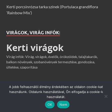
Kerti porcsinrózsa tarka színek (Portulaca grandiflora
‘Rainbow Mix’)
VIRÁGOK, VIRÁG INFÓK:
Kerti virágok
Virág infók: Virág, virágok, évelők, örökzöldek, talajtakarók,
balkon növények, szobanövények termesztése, gondozása,
ültetése, szaporítása
TÁRSOLDALAK
A jobb felhasználói élmény érdekében az oldalon cookie-kat
használunk. Oldalunk használatával, Ön elfogadja a cookie-k
használatát.
Kezdő kertész
OK
Nem
Virág infó