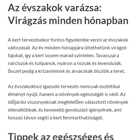
Az évszakok varázsa:
Virágzás minden hónapban
A kert tervezésekor fontos figyelembe venni az évszakok
változását. Az év minden hónapjára ültethetünk virágzó
fajokat, így a kert sosem marad színtelen. Tavasszal a
nárciszok és tulipánok, nyáron a rózsák és levendulák,
ősszel pedig a krizantémok és árvácskák díszítik a teret.
Az évszakokhoz igazodó tervezés nemcsak esztétikai
élményt nyújt, hanem a növények egészségét is védi. Az
időjárási viszonyoknak megfelelően választott növények
ellenállóbbak, és kevesebb gondozást igényelnek, ami
hosszú távon segíti a kert fenntarthatóságát.
Tippek az egészséges és