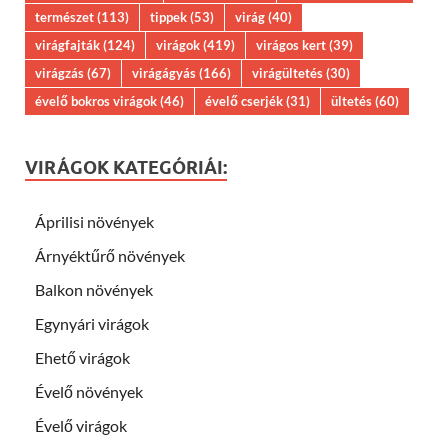
természet
(113)
tippek
(53)
virág
(40)
virágfajták
(124)
virágok
(419)
virágos kert
(39)
virágzás
(67)
virágágyás
(166)
virágültetés
(30)
évelő bokros virágok
(46)
évelő cserjék
(31)
ültetés
(60)
VIRÁGOK KATEGÓRIÁI:
Áprilisi növények
Árnyéktűrő növények
Balkon növények
Egynyári virágok
Ehető virágok
Évelő növények
Évelő virágok