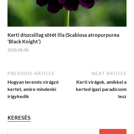
Kerti díszcsillag sötét lila (Scabiosa atropurpurea
‘Black Knight’)
2026.08.08.
PREVIOUS ARTICLE
NEXT ARTICLE
Hogyan teremts virágzó
Kerti virágok, amikkel a
kertet, amire mindenki
kerted igazi paradicsom
irigykedik
lesz
KERESÉS