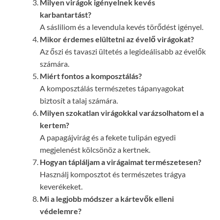
Milyen virágok igényelnek kevés
karbantartást?
A sásliliom és a levendula kevés törődést igényel.
Mikor érdemes elültetni az évelő virágokat?
Az őszi és tavaszi ültetés a legideálisabb az évelők
számára.
Miért fontos a komposztálás?
A komposztálás természetes tápanyagokat
biztosít a talaj számára.
Milyen szokatlan virágokkal varázsolhatom el a
kertem?
A papagájvirág és a fekete tulipán egyedi
megjelenést kölcsönöz a kertnek.
Hogyan tápláljam a virágaimat természetesen?
Használj komposztot és természetes trágya
keverékeket.
Mi a legjobb módszer a kártevők elleni
védelemre?