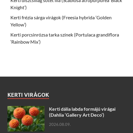
Kerti díszcsillag sötét lila (Scabiosa atropurpurea ‘Black
Knight’)
Kerti frézia sárga virágok (Freesia hybrida ‘Golden
Yellow’)
Kerti porcsinrózsa tarka színek (Portulaca grandiflora
‘Rainbow Mix’)
KERTI VIRÁGOK
Kerti dália labda formájú virágai
(Dahlia ‘Gallery Art Deco’)
2026.08.09.