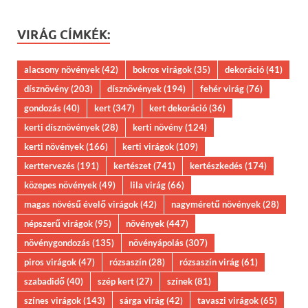
VIRÁG CÍMKÉK:
alacsony növények
(42)
bokros virágok
(35)
dekoráció
(41)
dísznövény
(203)
dísznövények
(194)
fehér virág
(76)
gondozás
(40)
kert
(347)
kert dekoráció
(36)
kerti dísznövények
(28)
kerti növény
(124)
kerti növények
(166)
kerti virágok
(109)
kerttervezés
(191)
kertészet
(741)
kertészkedés
(174)
közepes növények
(49)
lila virág
(66)
magas növésű évelő virágok
(42)
nagyméretű növények
(28)
népszerű virágok
(95)
növények
(447)
növénygondozás
(135)
növényápolás
(307)
piros virágok
(47)
rózsaszín
(28)
rózsaszín virág
(61)
szabadidő
(40)
szép kert
(27)
színek
(81)
színes virágok
(143)
sárga virág
(42)
tavaszi virágok
(65)