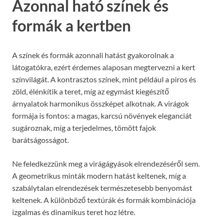
Azonnal ható színek és
formák a kertben
A színek és formák azonnali hatást gyakorolnak a
látogatókra, ezért érdemes alaposan megtervezni a kert
színvilágát. A kontrasztos színek, mint például a piros és
zöld, élénkítik a teret, míg az egymást kiegészítő
árnyalatok harmonikus összképet alkotnak. A virágok
formája is fontos: a magas, karcsú növények eleganciát
sugároznak, míg a terjedelmes, tömött fajok
barátságosságot.
Ne feledkezzünk meg a virágágyások elrendezéséről sem.
A geometrikus minták modern hatást keltenek, míg a
szabálytalan elrendezések természetesebb benyomást
keltenek. A különböző textúrák és formák kombinációja
izgalmas és dinamikus teret hoz létre.