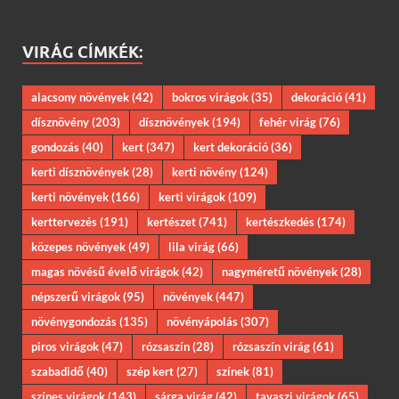
VIRÁG CÍMKÉK:
alacsony növények
(42)
bokros virágok
(35)
dekoráció
(41)
dísznövény
(203)
dísznövények
(194)
fehér virág
(76)
gondozás
(40)
kert
(347)
kert dekoráció
(36)
kerti dísznövények
(28)
kerti növény
(124)
kerti növények
(166)
kerti virágok
(109)
kerttervezés
(191)
kertészet
(741)
kertészkedés
(174)
közepes növények
(49)
lila virág
(66)
magas növésű évelő virágok
(42)
nagyméretű növények
(28)
népszerű virágok
(95)
növények
(447)
növénygondozás
(135)
növényápolás
(307)
piros virágok
(47)
rózsaszín
(28)
rózsaszín virág
(61)
szabadidő
(40)
szép kert
(27)
színek
(81)
színes virágok
(143)
sárga virág
(42)
tavaszi virágok
(65)