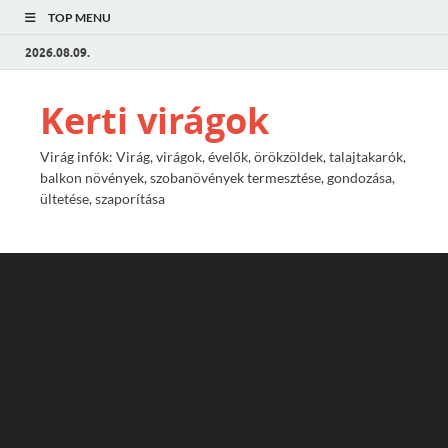
TOP MENU
2026.08.09.
Kerti virágok
Virág infók: Virág, virágok, évelők, örökzöldek, talajtakarók,
balkon növények, szobanövények termesztése, gondozása,
ültetése, szaporítása