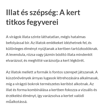
Illat és szépség: A kert
titkos fegyverei
A virágok illata szinte láthatatlan, mégis hatalmas
befolyással bír. Az illatok emlékeket idézhetnek fel, és
különleges élményt nyújtanak a kertben tartózkodóknak.
A levendula, rózsa vagy jázmin bódító illata mindenkit
elvarázsol, és meghitté varázsolja a kert légkörét.
Az illatok mellett a formák is fontos szerepet játszanak. A
kúszónövények árnyas lugasok létrehozására alkalmasak,
míg a virágzó bokrok természetes kerítést alkotnak. Az
illat és forma kombinálása a kertben fokozza a vizuális és
érzékelési élményt, így varázsolva a kertet valódi
műalkotássá.