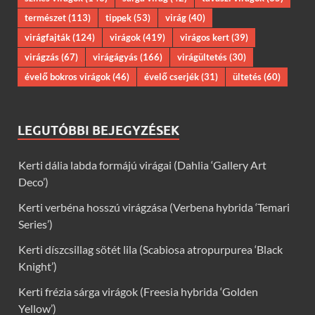
természet
(113)
tippek
(53)
virág
(40)
virágfajták
(124)
virágok
(419)
virágos kert
(39)
virágzás
(67)
virágágyás
(166)
virágültetés
(30)
évelő bokros virágok
(46)
évelő cserjék
(31)
ültetés
(60)
LEGUTÓBBI BEJEGYZÉSEK
Kerti dália labda formájú virágai (Dahlia ‘Gallery Art
Deco’)
Kerti verbéna hosszú virágzása (Verbena hybrida ‘Temari
Series’)
Kerti díszcsillag sötét lila (Scabiosa atropurpurea ‘Black
Knight’)
Kerti frézia sárga virágok (Freesia hybrida ‘Golden
Yellow’)