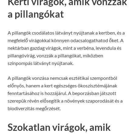
Kerti virágok, amik vonzzák
a pillangókat
A pillangók csodálatos látványt nyújtanak a kertben, és a
megfelelő virágokkal könnyen odacsalogathatod őket. A
nektárban gazdag virágok, mint a verbéna, levendula és
pillangóvirág, vonzzák a pillangókat, miközben
színpompás látványt nyújtanak.
A pillangók vonzása nemcsak esztétikai szempontból
előnyös, hanem a kert egészséges ökoszisztémájának
fenntartásához is hozzájárul. A beporzásban játszott
szerepük révén elősegítik a növények szaporodását és a
biodiverzitás megőrzését.
Szokatlan virágok, amik