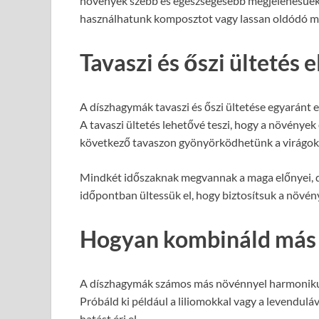
növények szebb és egészségesebb megjelenésűek
használhatunk komposztot vagy lassan oldódó m
Tavaszi és őszi ültetés 
A díszhagymák tavaszi és őszi ültetése egyaránt el
A tavaszi ültetés lehetővé teszi, hogy a növények 
következő tavaszon gyönyörködhetünk a virágok
Mindkét időszaknak megvannak a maga előnyei, d
időpontban ültessük el, hogy biztosítsuk a növény
Hogyan kombináld más
A díszhagymák számos más növénnyel harmonikus
Próbáld ki például a liliomokkal vagy a levendul
hatást érj el.