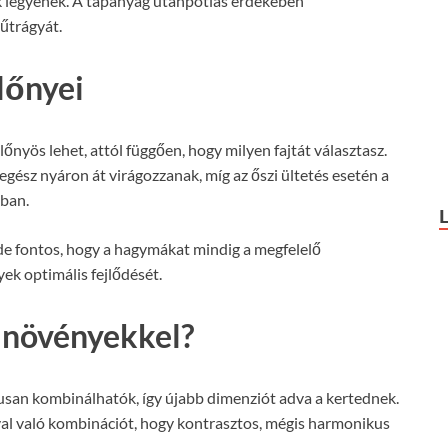
 legyenek. A tápanyag utánpótlás érdekében
űtrágyát.
előnyei
őnyös lehet, attól függően, hogy milyen fajtát választasz.
egész nyáron át virágozzanak, míg az őszi ültetés esetén a
ban.
e fontos, hogy a hagymákat mindig a megfelelő
ek optimális fejlődését.
 növényekkel?
an kombinálhatók, így újabb dimenziót adva a kertednek.
ával való kombinációt, hogy kontrasztos, mégis harmonikus