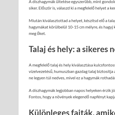
A díszhagymák ültetése egyszerűbb, mint gondoln
siker. Először is, válaszd ki a megfelelő helyet a 
Miután kiválasztottad a helyet, készítsd elő a tala
hagymákat körülbelül 10-15 cm mélyre, és hagyj 
meg őket.
Talaj és hely: a sikeres
A megfelelő talaj és hely kiválasztása kulcsfont
vízelvezetésű, humuszban gazdag talaj biztosítja a
ne legyen túl nedves, mivel ez a hagymák rothadá
A díszhagymák legjobban napos helyeken érzik jól
Fontos, hogy a növények elegendő napfényt kapj
Különleges fajták, ami