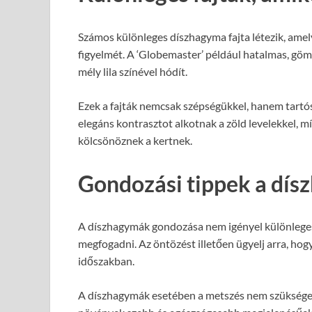
Számos különleges díszhagyma fajta létezik, ame
figyelmét. A ‘Globemaster’ például hatalmas, gömb
mély lila színével hódít.
Ezek a fajták nemcsak szépségükkel, hanem tartós
elegáns kontrasztot alkotnak a zöld levelekkel, mí
kölcsönöznek a kertnek.
Gondozási tippek a dí
A díszhagymák gondozása nem igényel különleges
megfogadni. Az öntözést illetően ügyelj arra, hogy
időszakban.
A díszhagymák esetében a metszés nem szükséges, 