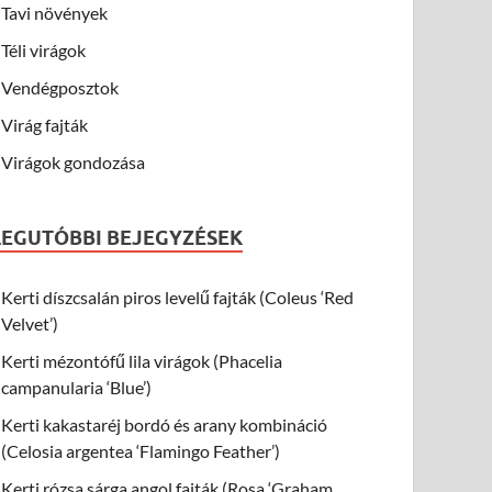
Tavi növények
Téli virágok
Vendégposztok
Virág fajták
Virágok gondozása
LEGUTÓBBI BEJEGYZÉSEK
Kerti díszcsalán piros levelű fajták (Coleus ‘Red
Velvet’)
Kerti mézontófű lila virágok (Phacelia
campanularia ‘Blue’)
Kerti kakastaréj bordó és arany kombináció
(Celosia argentea ‘Flamingo Feather’)
Kerti rózsa sárga angol fajták (Rosa ‘Graham