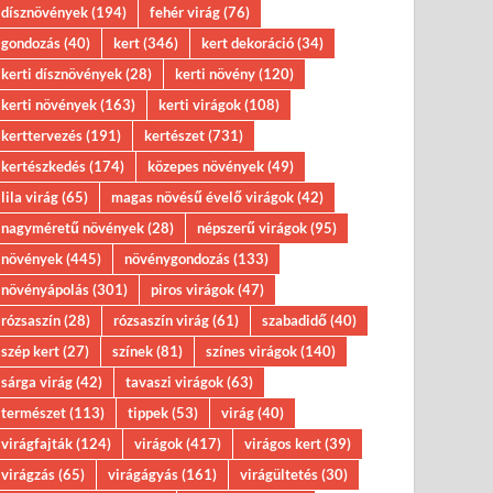
dísznövények
(194)
fehér virág
(76)
gondozás
(40)
kert
(346)
kert dekoráció
(34)
kerti dísznövények
(28)
kerti növény
(120)
kerti növények
(163)
kerti virágok
(108)
kerttervezés
(191)
kertészet
(731)
kertészkedés
(174)
közepes növények
(49)
lila virág
(65)
magas növésű évelő virágok
(42)
nagyméretű növények
(28)
népszerű virágok
(95)
növények
(445)
növénygondozás
(133)
növényápolás
(301)
piros virágok
(47)
rózsaszín
(28)
rózsaszín virág
(61)
szabadidő
(40)
szép kert
(27)
színek
(81)
színes virágok
(140)
sárga virág
(42)
tavaszi virágok
(63)
természet
(113)
tippek
(53)
virág
(40)
virágfajták
(124)
virágok
(417)
virágos kert
(39)
virágzás
(65)
virágágyás
(161)
virágültetés
(30)