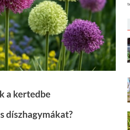
t
k a kertedbe
es díszhagymákat?