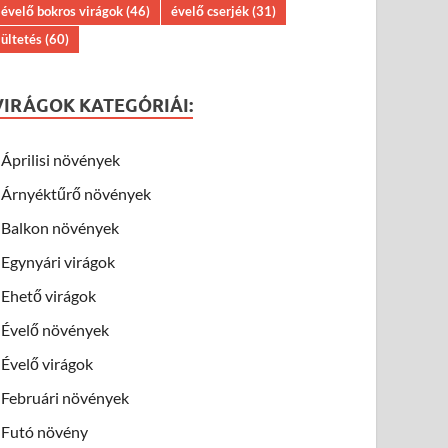
évelő bokros virágok
(46)
évelő cserjék
(31)
ültetés
(60)
VIRÁGOK KATEGÓRIÁI:
Áprilisi növények
Árnyéktűrő növények
Balkon növények
Egynyári virágok
Ehető virágok
Évelő növények
Évelő virágok
Februári növények
Futó növény