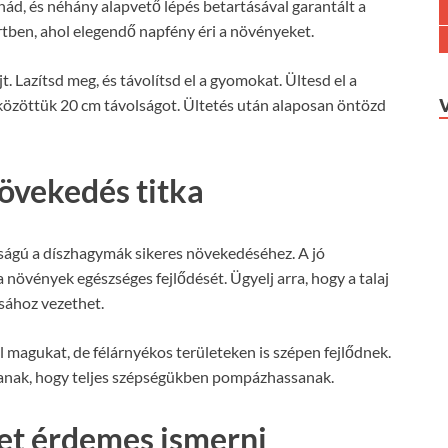
ád, és néhány alapvető lépés betartásával garantált a
kertben, ahol elegendő napfény éri a növényeket.
jt. Lazítsd meg, és távolítsd el a gyomokat. Ültesd el a
közöttük 20 cm távolságot. Ültetés után alaposan öntözd
 növekedés titka
osságú a díszhagymák sikeres növekedéséhez. A jó
 növények egészséges fejlődését. Ügyelj arra, hogy a talaj
sához vezethet.
 magukat, de félárnyékos területeken is szépen fejlődnek.
anak, hogy teljes szépségükben pompázhassanak.
ket érdemes ismerni