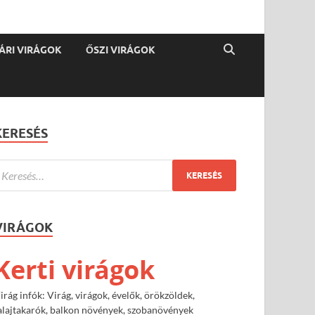
ÁRI VIRÁGOK
ŐSZI VIRÁGOK
KERESÉS
VIRÁGOK
Kerti virágok
irág infók: Virág, virágok, évelők, örökzöldek,
alajtakarók, balkon növények, szobanövények