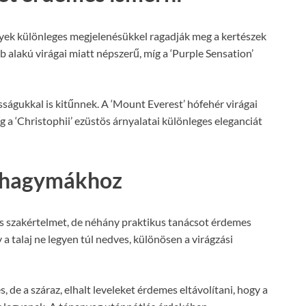
lyek különleges megjelenésükkel ragadják meg a kertészek
 alakú virágai miatt népszerű, míg a ‘Purple Sensation’
ságukkal is kitűnnek. A ‘Mount Everest’ hófehér virágai
g a ‘Christophii’ ezüstös árnyalatai különleges eleganciát
szhagymákhoz
 szakértelmet, de néhány praktikus tanácsot érdemes
 a talaj ne legyen túl nedves, különösen a virágzási
de a száraz, elhalt leveleket érdemes eltávolítani, hogy a