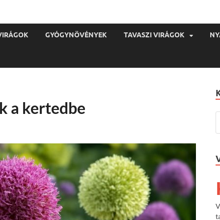
VIRÁGOK
GYÓGYNÖVÉNYEK
TAVASZI VIRÁGOK
NY
k a kertedbe
V
t