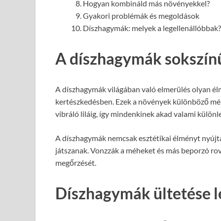
Hogyan kombináld más növényekkel?
Gyakori problémák és megoldások
Díszhagymák: melyek a legellenállóbbak?
A díszhagymák sokszínű
A díszhagymák világában való elmerülés olyan él
kertészkedésben. Ezek a növények különböző mére
vibráló liláig, így mindenkinek akad valami különl
A díszhagymák nemcsak esztétikai élményt nyújta
játszanak. Vonzzák a méheket és más beporzó rov
megőrzését.
Díszhagymák ültetése l