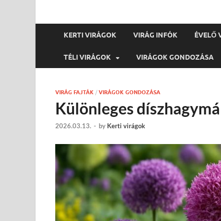
KERTI VIRÁGOK
VIRÁG INFÓK
ÉVELŐ 
TÉLI VIRÁGOK
VIRÁGOK GONDOZÁSA
VIRÁG FAJTÁK
/
VIRÁGOK GONDOZÁSA
Különleges díszhagymá
2026.03.13.
-
by
Kerti virágok