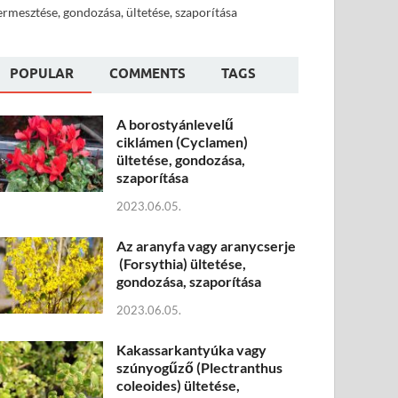
ermesztése, gondozása, ültetése, szaporítása
POPULAR
COMMENTS
TAGS
A borostyánlevelű
ciklámen (Cyclamen)
ültetése, gondozása,
szaporítása
2023.06.05.
Az aranyfa vagy aranycserje
(Forsythia) ültetése,
gondozása, szaporítása
2023.06.05.
Kakassarkantyúka vagy
szúnyogűző (Plectranthus
coleoides) ültetése,