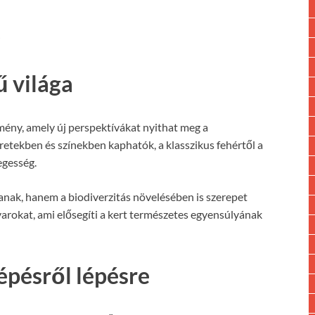
 világa
mény, amely új perspektívákat nyithat meg a
tekben és színekben kaphatók, a klasszikus fehértől a
egesség.
nak, hanem a biodiverzitás növelésében is szerepet
arokat, ami elősegíti a kert természetes egyensúlyának
épésről lépésre