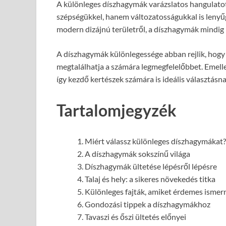
A különleges díszhagymák varázslatos hangulato
szépségükkel, hanem változatosságukkal is lenyű
modern dizájnú területről, a díszhagymák mindig 
A díszhagymák különlegessége abban rejlik, hogy
megtalálhatja a számára legmegfelelőbbet. Emell
így kezdő kertészek számára is ideális választásn
Tartalomjegyzék
Miért válassz különleges díszhagymákat?
A díszhagymák sokszínű világa
Díszhagymák ültetése lépésről lépésre
Talaj és hely: a sikeres növekedés titka
Különleges fajták, amiket érdemes ismer
Gondozási tippek a díszhagymákhoz
Tavaszi és őszi ültetés előnyei