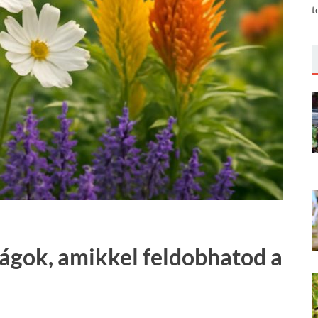
t
rágok, amikkel feldobhatod a