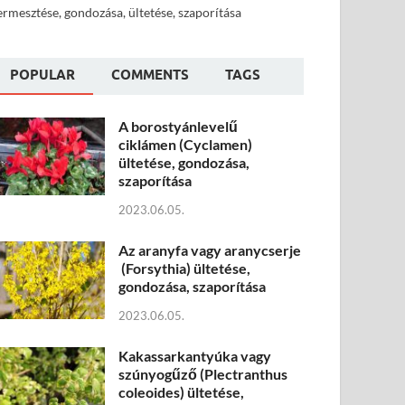
ermesztése, gondozása, ültetése, szaporítása
POPULAR
COMMENTS
TAGS
A borostyánlevelű
ciklámen (Cyclamen)
ültetése, gondozása,
szaporítása
2023.06.05.
Az aranyfa vagy aranycserje
(Forsythia) ültetése,
gondozása, szaporítása
2023.06.05.
Kakassarkantyúka vagy
szúnyogűző (Plectranthus
coleoides) ültetése,