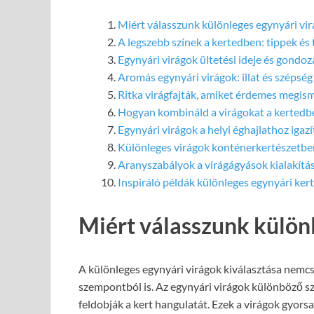
Miért válasszunk különleges egynyári vi
A legszebb színek a kertedben: tippek és
Egynyári virágok ültetési ideje és gondoz
Aromás egynyári virágok: illat és szépség
Ritka virágfajták, amiket érdemes megis
Hogyan kombináld a virágokat a kertedb
Egynyári virágok a helyi éghajlathoz igazí
Különleges virágok konténerkertészetbe
Aranyszabályok a virágágyások kialakítá
Inspiráló példák különleges egynyári ker
Miért válasszunk külön
A különleges egynyári virágok kiválasztása nemcs
szempontból is. Az egynyári virágok különböző 
feldobják a kert hangulatát. Ezek a virágok gyors