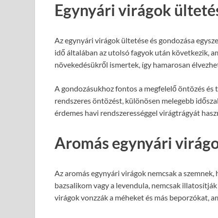
Egynyári virágok ülteté
Az egynyári virágok ültetése és gondozása egyszer
idő általában az utolsó fagyok után következik, a
növekedésükről ismertek, így hamarosan élvezhe
A gondozásukhoz fontos a megfelelő öntözés és t
rendszeres öntözést, különösen melegebb időszak
érdemes havi rendszerességgel virágtrágyát haszn
Aromás egynyári virágok
Az aromás egynyári virágok nemcsak a szemnek, h
bazsalikom vagy a levendula, nemcsak illatosítjá
virágok vonzzák a méheket és más beporzókat, am