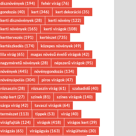
dísznövények
(194)
fehér virág
(76)
gondozás
(40)
kert
(346)
kert dekoráció
(35)
kerti dísznövények
(28)
kerti növény
(122)
kerti növények
(165)
kerti virágok
(108)
kerttervezés
(191)
kertészet
(735)
kertészkedés
(174)
közepes növények
(49)
lila virág
(65)
magas növésű évelő virágok
(42)
nagyméretű növények
(28)
népszerű virágok
(95)
növények
(445)
növénygondozás
(134)
növényápolás
(304)
piros virágok
(47)
rózsaszín
(28)
rózsaszín virág
(61)
szabadidő
(40)
szép kert
(27)
színek
(81)
színes virágok
(140)
sárga virág
(42)
tavaszi virágok
(64)
természet
(113)
tippek
(53)
virág
(40)
virágfajták
(124)
virágok
(418)
virágos kert
(39)
virágzás
(65)
virágágyás
(163)
virágültetés
(30)