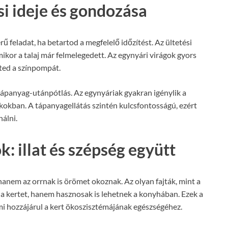
si ideje és gondozása
ű feladat, ha betartod a megfelelő időzítést. Az ültetési
mikor a talaj már felmelegedett. Az egynyári virágok gyors
ted a színpompát.
ápanyag-utánpótlás. Az egynyáriak gyakran igénylik a
okban. A tápanyagellátás szintén kulcsfontosságú, ezért
álni.
: illat és szépség együtt
anem az orrnak is örömet okoznak. Az olyan fajták, mint a
k a kertet, hanem hasznosak is lehetnek a konyhában. Ezek a
i hozzájárul a kert ökoszisztémájának egészségéhez.