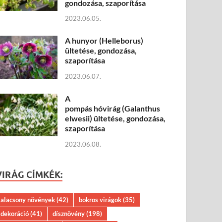
gondozása, szaporítása
2023.06.05.
A hunyor (Helleborus)
ültetése, gondozása,
szaporítása
2023.06.07.
A
pompás hóvirág (Galanthus
elwesii) ültetése, gondozása,
szaporítása
2023.06.08.
VIRÁG CÍMKÉK:
alacsony növények
(42)
bokros virágok
(35)
dekoráció
(41)
dísznövény
(198)