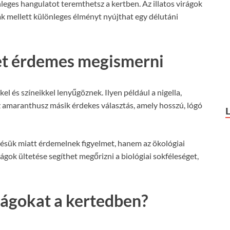
leges hangulatot teremthetsz a kertben. Az illatos virágok
k mellett különleges élményt nyújthat egy délutáni
ket érdemes megismerni
l és színeikkel lenyűgöznek. Ilyen például a nigella,
z amaranthusz másik érdekes választás, amely hosszú, lógó
nésük miatt érdemelnek figyelmet, hanem az ökológiai
ágok ültetése segíthet megőrizni a biológiai sokféleséget,
ágokat a kertedben?