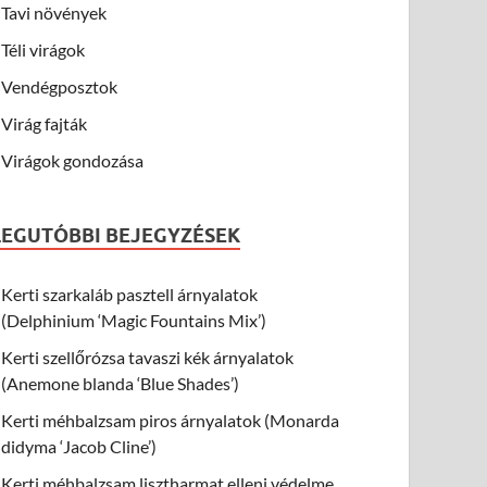
Tavi növények
Téli virágok
Vendégposztok
Virág fajták
Virágok gondozása
LEGUTÓBBI BEJEGYZÉSEK
Kerti szarkaláb pasztell árnyalatok
(Delphinium ‘Magic Fountains Mix’)
Kerti szellőrózsa tavaszi kék árnyalatok
(Anemone blanda ‘Blue Shades’)
Kerti méhbalzsam piros árnyalatok (Monarda
didyma ‘Jacob Cline’)
Kerti méhbalzsam lisztharmat elleni védelme