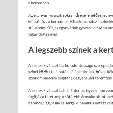
a kertedben.
Az egynyári virágok sokszínűsége lehetőséget nyú
kölcsönözz a kertednek. Kísérletezhetsz a színekke
stílusodat. Sőt, az egynyáriak gyakran olcsóbb m
takaríthatsz meg.
A legszebb színek a ker
A színek kiválasztása kulcsfontosságú szerepet já
színei között találhatóak élénk pirosak, hűvös kék
színkombinációk segítenek egyensúlyt teremteni 
A színek kiválasztásánál érdemes figyelembe venni
tágítják a teret, míg a sötétebb árnyalatok intime
narancs, vagy a lila és sárga, dinamikus hatást kel