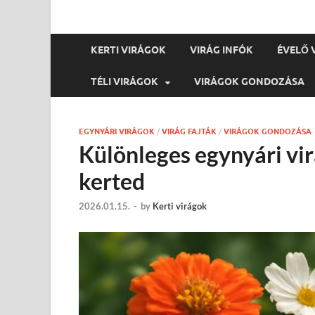
KERTI VIRÁGOK
VIRÁG INFÓK
ÉVELŐ 
TÉLI VIRÁGOK
VIRÁGOK GONDOZÁSA
EGYNYÁRI VIRÁGOK
/
VIRÁG FAJTÁK
/
VIRÁGOK GONDOZÁSA
Különleges egynyári vi
kerted
2026.01.15.
-
by
Kerti virágok