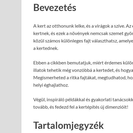
Bevezetés
A kert az otthonunk lelke, és a virágok a szíve. A
kertnek, és ezek a növények nemcsak szemet gyön
közül számos különleges fajt választhatsz, amelye
a kertednek.
Ebben a cikkben bemutatjuk, miért érdemes különl
illatok tehetik még vonzóbbá a kertedet, és hog
Megismerheted a ritka fajtákat, megtudhatod, ho
helyi éghajlathoz.
Végül, inspiráló példákkal és gyakorlati tanácsokk
tovább, és fedezd fel a kertépítés új dimenzióit!
Tartalomjegyzék