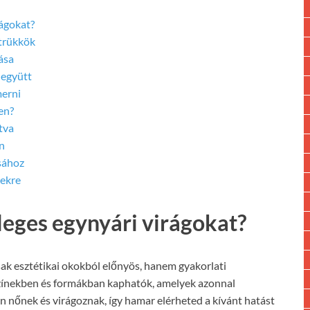
rágokat?
 trükkök
ása
 együtt
merni
en?
tva
n
sához
tekre
leges egynyári virágokat?
ak esztétikai okokból előnyös, hanem gyakorlati
színekben és formákban kaphatók, amelyek azonnal
an nőnek és virágoznak, így hamar elérheted a kívánt hatást