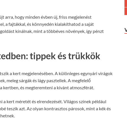
jt arra, hogy minden évben új, friss megjelenést
l, a fajtákkal, és könnyedén kialakíthatod a saját
egoldást kínálnak, mint a többéves növények, így pénzt
tedben: tippek és trükkök
tszik a kert megjelenésében. A különleges egynyári virágok
ek, meleg sárgák és lágy pasztellek. A megfelelő
a kertben, és megteremteni a kívánt atmoszférát.
 a kert méretét és elrendezését. Világos színek például
bbé teszik azt. Az olyan kontrasztos párosok, mint a kék és
thetnek.