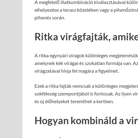
A megfelelő illatkombináció kiválasztásával külön
elhelyezése a terasz közelében vagy a pihenőzóná
pihenés során.
Ritka virágfajták, ami
A ritka egynyári virágok különleges megjelenésükke
amelynek kék virágai és szokatlan formája van. A
virágzatával hívja fel magára a figyelmet.
Ezek a ritka fajták nemcsak a különleges megjele
sokféleség szempontjából is fontosak. Az ilyen vir
és új élőhelyeket teremthet a kertben.
Hogyan kombináld a vir