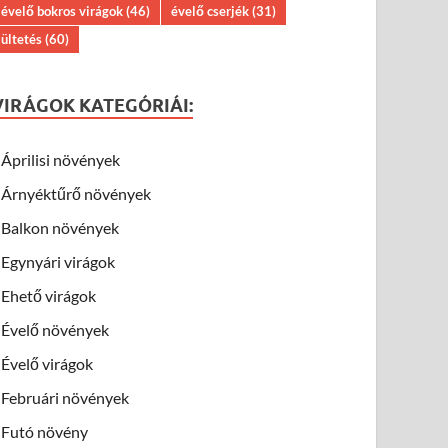
évelő bokros virágok
(46)
évelő cserjék
(31)
ültetés
(60)
VIRÁGOK KATEGÓRIÁI:
Áprilisi növények
Árnyéktűrő növények
Balkon növények
Egynyári virágok
Ehető virágok
Évelő növények
Évelő virágok
Februári növények
Futó növény