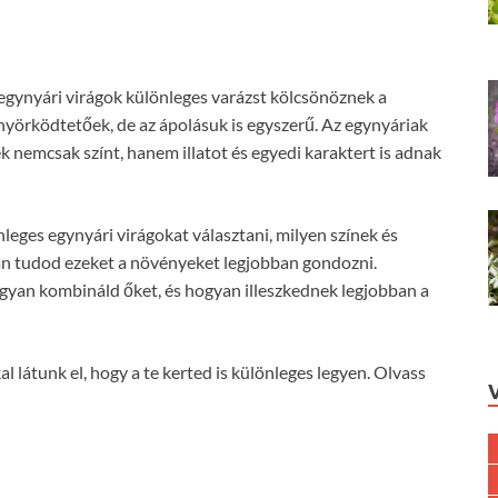
z egynyári virágok különleges varázst kölcsönöznek a
yörködtetőek, de az ápolásuk is egyszerű. Az egynyáriak
k nemcsak színt, hanem illatot és egyedi karaktert is adnak
eges egynyári virágokat választani, milyen színek és
yan tudod ezeket a növényeket legjobban gondozni.
gyan kombináld őket, és hogyan illeszkednek legjobban a
al látunk el, hogy a te kerted is különleges legyen. Olvass