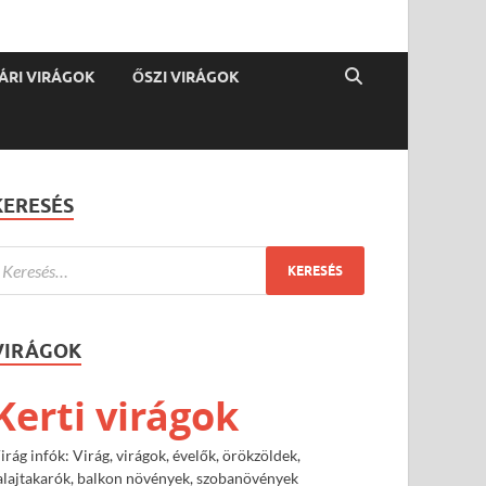
ÁRI VIRÁGOK
ŐSZI VIRÁGOK
KERESÉS
VIRÁGOK
Kerti virágok
irág infók: Virág, virágok, évelők, örökzöldek,
alajtakarók, balkon növények, szobanövények