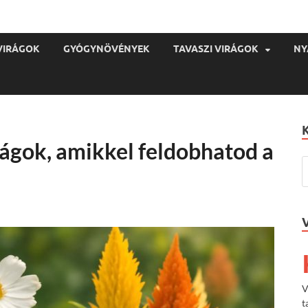
VIRÁGOK
GYÓGYNÖVÉNYEK
TAVASZI VIRÁGOK
NY
rágok, amikkel feldobhatod a
V
t