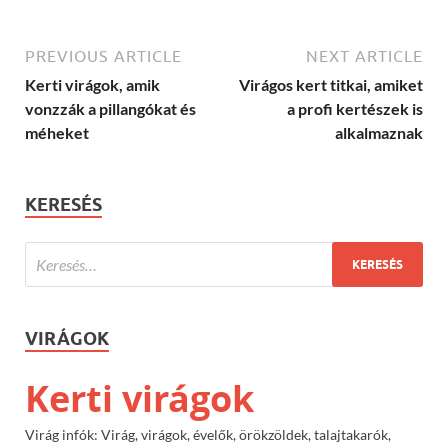
PREVIOUS ARTICLE
NEXT ARTICLE
Kerti virágok, amik
Virágos kert titkai, amiket
vonzzák a pillangókat és
a profi kertészek is
méheket
alkalmaznak
KERESÉS
VIRÁGOK
Kerti virágok
Virág infók: Virág, virágok, évelők, örökzöldek, talajtakarók,