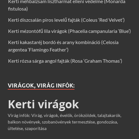
Kerti méhbalzsam lisztharmat elleni védelme (Monarda
fistulosa)
Kerti díszcsalán piros levelű fajták (Coleus ‘Red Velvet’)
Kerti mézontófű lila virágok (Phacelia campanularia ‘Blue’)
Kerti kakastaréj bordó és arany kombináció (Celosia
argentea ‘Flamingo Feather’)
Kerti rózsa sárga angol fajták (Rosa ‘Graham Thomas’)
VIRÁGOK, VIRÁG INFÓK:
Kerti virágok
Virág infók: Virág, virágok, évelők, örökzöldek, talajtakarók,
balkon növények, szobanövények termesztése, gondozása,
ültetése, szaporítása