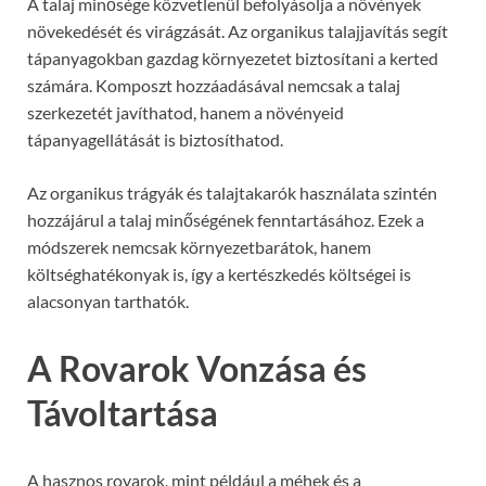
A talaj minősége közvetlenül befolyásolja a növények
növekedését és virágzását. Az organikus talajjavítás segít
tápanyagokban gazdag környezetet biztosítani a kerted
számára. Komposzt hozzáadásával nemcsak a talaj
szerkezetét javíthatod, hanem a növényeid
tápanyagellátását is biztosíthatod.
Az organikus trágyák és talajtakarók használata szintén
hozzájárul a talaj minőségének fenntartásához. Ezek a
módszerek nemcsak környezetbarátok, hanem
költséghatékonyak is, így a kertészkedés költségei is
alacsonyan tarthatók.
A Rovarok Vonzása és
Távoltartása
A hasznos rovarok, mint például a méhek és a