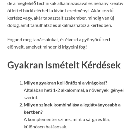
de a megfelelő technikák alkalmazásával és néhány kreatív
ötlettel bárki elérheti a kívánt eredményt. Akár kezdő
kertész vagy, akár tapasztalt szakember, mindig van új
dolog, amit tanulhatsz és alkalmazhatsz a kertedben.
Fogadd meg tanácsainkat, és élvezd a gyönyörű kert
előnyeit, amelyet mindenki irigyelni fog!
Gyakran Ismételt Kérdések
Milyen gyakran kell öntözni a virágokat?
Általában heti 1-2 alkalommal, a növények igényei
szerint.
Milyen színek kombinálása a leglátványosabb a
kertben?
A komplementer színek, mint a sárga és lila,
különösen hatásosak.