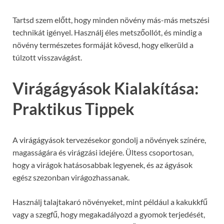
Tartsd szem előtt, hogy minden növény más-más metszési
technikát igényel. Használj éles metszőollót, és mindig a
növény természetes formáját kövesd, hogy elkerüld a
túlzott visszavágást.
Virágágyások Kialakítása:
Praktikus Tippek
A virágágyások tervezésekor gondolj a növények színére,
magasságára és virágzási idejére. Ültess csoportosan,
hogy a virágok hatásosabbak legyenek, és az ágyások
egész szezonban virágozhassanak.
Használj talajtakaró növényeket, mint például a kakukkfű
vagy a szegfű, hogy megakadályozd a gyomok terjedését,