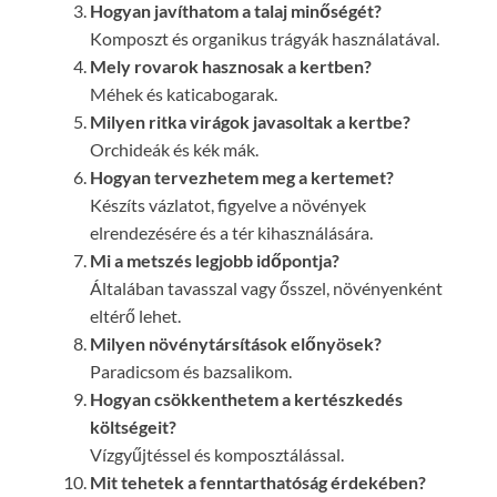
Hogyan javíthatom a talaj minőségét?
Komposzt és organikus trágyák használatával.
Mely rovarok hasznosak a kertben?
Méhek és katicabogarak.
Milyen ritka virágok javasoltak a kertbe?
Orchideák és kék mák.
Hogyan tervezhetem meg a kertemet?
Készíts vázlatot, figyelve a növények
elrendezésére és a tér kihasználására.
Mi a metszés legjobb időpontja?
Általában tavasszal vagy ősszel, növényenként
eltérő lehet.
Milyen növénytársítások előnyösek?
Paradicsom és bazsalikom.
Hogyan csökkenthetem a kertészkedés
költségeit?
Vízgyűjtéssel és komposztálással.
Mit tehetek a fenntarthatóság érdekében?