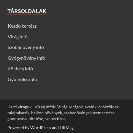
TÁRSOLDALAK
Kezdő kertész
Virág infó
Szobanövény infó
Gyógynövény infó
Zöldség infó
Gyümölcs infó
Kerti virágok - Virág infók: Virág, virágok, évelők, örökzöldek,
talajtakarók, balkon növények, szobanövények termesztése,
gondozása, ültetése, szaporítása
Powered by
WordPress
and
HitMag
.