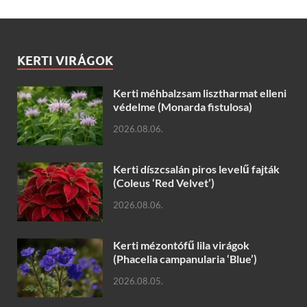
KERTI VIRÁGOK
Kerti méhbalzsam lisztharmat elleni
védelme (Monarda fistulosa)
2026.08.06.
Kerti díszcsalán piros levelű fajták
(Coleus ‘Red Velvet’)
2026.08.06.
Kerti mézontófű lila virágok
(Phacelia campanularia ‘Blue’)
2026.08.05.