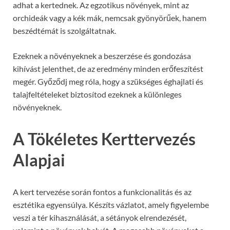
adhat a kertednek. Az egzotikus növények, mint az
orchideák vagy a kék mák, nemcsak gyönyörűek, hanem
beszédtémát is szolgáltatnak.
Ezeknek a növényeknek a beszerzése és gondozása
kihívást jelenthet, de az eredmény minden erőfeszítést
megér. Győződj meg róla, hogy a szükséges éghajlati és
talajfeltételeket biztosítod ezeknek a különleges
növényeknek.
A Tökéletes Kerttervezés
Alapjai
A kert tervezése során fontos a funkcionalitás és az
esztétika egyensúlya. Készíts vázlatot, amely figyelembe
veszi a tér kihasználását, a sétányok elrendezését,