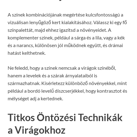
A színek kombinációjának megértése kulcsfontosságú a
vizuálisan lenyűgöző kert kialakításához. Válassz ki egy fő
színpalettát, majd ehhez igazítsd a növényeidet. A
komplementer színek, például a sárga és a lila, vagy a kék
és a narancs, különösen jól működnek együtt, és drámai
hatást kelthetnek.
Ne feledd, hogy a színek nemcsak a virágok színéből,
hanem a levelek és a szárak árnyalataiból is
származhatnak. Kísérletezz különböző növényekkel, mint
például a bordó levelű díszcserjékkel, hogy kontrasztot és
mélységet adj a kertednek.
Titkos Öntözési Technikák
a Virágokhoz