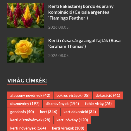
Kerti kakastaréj bordó és arany
kombináció (Celosia argentea
‘Flamingo Feather’)
2026.08.05.
Kerti rózsa sárga angol fajták (Rosa
‘Graham Thomas’)
2026.08.05.
VIRÁG CÍMKÉK:
alacsony növények
(42)
bokros virágok
(35)
dekoráció
(41)
dísznövény
(197)
dísznövények
(194)
fehér virág
(76)
gondozás
(40)
kert
(346)
kert dekoráció
(34)
kerti dísznövények
(28)
kerti növény
(120)
kerti növények
(164)
kerti virágok
(108)