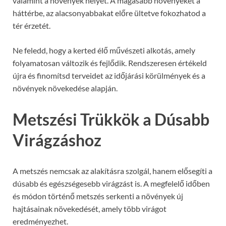
valamint a növények helyét. A magasabb növényeket a
háttérbe, az alacsonyabbakat előre ültetve fokozhatod a
tér érzetét.
Ne feledd, hogy a kerted élő művészeti alkotás, amely
folyamatosan változik és fejlődik. Rendszeresen értékeld
újra és finomítsd terveidet az időjárási körülmények és a
növények növekedése alapján.
Metszési Trükkök a Dúsabb
Virágzáshoz
A metszés nemcsak az alakításra szolgál, hanem elősegíti a
dúsabb és egészségesebb virágzást is. A megfelelő időben
és módon történő metszés serkenti a növények új
hajtásainak növekedését, amely több virágot
eredményezhet.