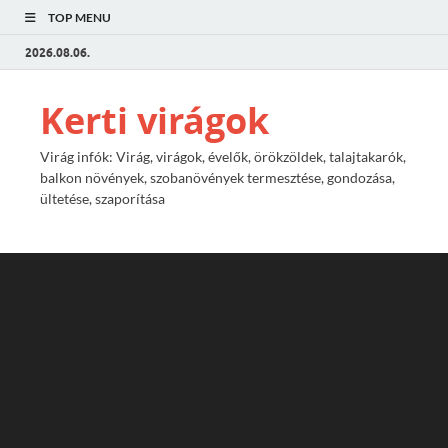
TOP MENU
2026.08.06.
Kerti virágok
Virág infók: Virág, virágok, évelők, örökzöldek, talajtakarók,
balkon növények, szobanövények termesztése, gondozása,
ültetése, szaporítása