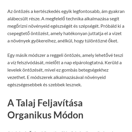
Az öntözés a kertészkedés egyik legfontosabb, ám gyakran
alábecsült része. A megfelelő technika alkalmazása segít
megőrizni növényeid egészségét és szépségét. Próbáld ki a
csepegtető öntözést, amely hatékonyan juttatja el a vizet
a növények gyökereihez, anélkül, hogy túlöntözné őket.
Egy másik módszer a reggeli öntözés, amely lehetővé teszi
a víz felszívódását, mielőtt a nap elpárologtatná. Kerüld a
levelek öntözését, mivel ez gombás betegségekhez
vezethet. E módszerek alkalmazásával növényeid
egészségesebbek és szebbek lesznek.
A Talaj Feljavítása
Organikus Módon