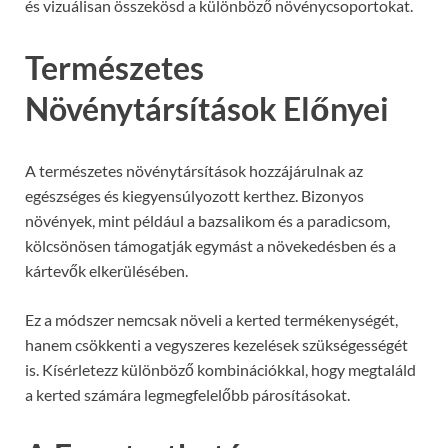
és vizuálisan összekösd a különböző növénycsoportokat.
Természetes
Növénytársítások Előnyei
A természetes növénytársítások hozzájárulnak az
egészséges és kiegyensúlyozott kerthez. Bizonyos
növények, mint például a bazsalikom és a paradicsom,
kölcsönösen támogatják egymást a növekedésben és a
kártevők elkerülésében.
Ez a módszer nemcsak növeli a kerted termékenységét,
hanem csökkenti a vegyszeres kezelések szükségességét
is. Kísérletezz különböző kombinációkkal, hogy megtaláld
a kerted számára legmegfelelőbb párosításokat.