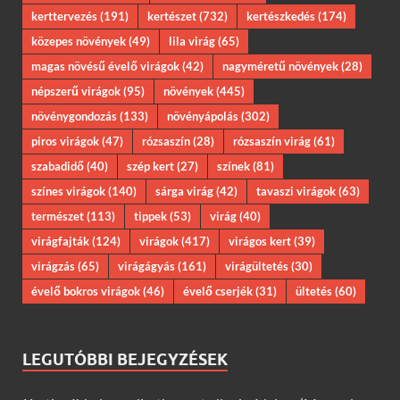
kerttervezés
(191)
kertészet
(732)
kertészkedés
(174)
közepes növények
(49)
lila virág
(65)
magas növésű évelő virágok
(42)
nagyméretű növények
(28)
népszerű virágok
(95)
növények
(445)
növénygondozás
(133)
növényápolás
(302)
piros virágok
(47)
rózsaszín
(28)
rózsaszín virág
(61)
szabadidő
(40)
szép kert
(27)
színek
(81)
színes virágok
(140)
sárga virág
(42)
tavaszi virágok
(63)
természet
(113)
tippek
(53)
virág
(40)
virágfajták
(124)
virágok
(417)
virágos kert
(39)
virágzás
(65)
virágágyás
(161)
virágültetés
(30)
évelő bokros virágok
(46)
évelő cserjék
(31)
ültetés
(60)
LEGUTÓBBI BEJEGYZÉSEK