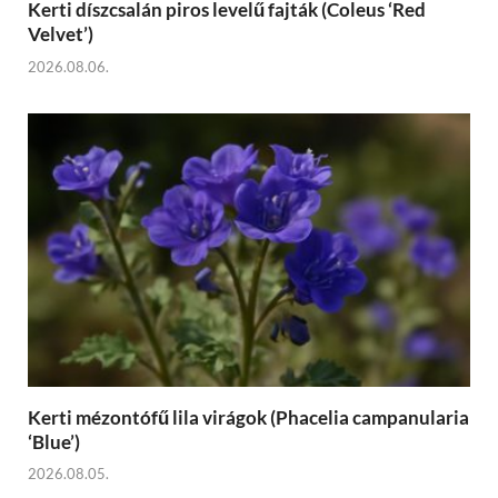
Kerti díszcsalán piros levelű fajták (Coleus ‘Red
Velvet’)
2026.08.06.
Kerti mézontófű lila virágok (Phacelia campanularia
‘Blue’)
2026.08.05.