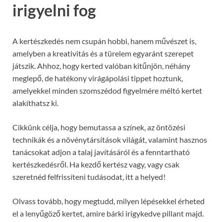
irigyelni fog
A kertészkedés nem csupán hobbi, hanem művészet is,
amelyben a kreativitás és a türelem egyaránt szerepet
játszik. Ahhoz, hogy kerted valóban kitűnjön, néhány
meglepő, de hatékony virágápolási tippet hoztunk,
amelyekkel minden szomszédod figyelmére méltó kertet
alakíthatsz ki.
Cikkünk célja, hogy bemutassa a színek, az öntözési
technikák és a növénytársítások világát, valamint hasznos
tanácsokat adjon a talaj javításáról és a fenntartható
kertészkedésről. Ha kezdő kertész vagy, vagy csak
szeretnéd felfrissíteni tudásodat, itt a helyed!
Olvass tovább, hogy megtudd, milyen lépésekkel érheted
el a lenyűgöző kertet, amire bárki irigykedve pillant majd.