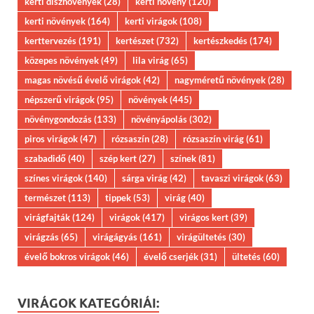
kerti dísznövények
(28)
kerti növény
(120)
kerti növények
(164)
kerti virágok
(108)
kerttervezés
(191)
kertészet
(732)
kertészkedés
(174)
közepes növények
(49)
lila virág
(65)
magas növésű évelő virágok
(42)
nagyméretű növények
(28)
népszerű virágok
(95)
növények
(445)
növénygondozás
(133)
növényápolás
(302)
piros virágok
(47)
rózsaszín
(28)
rózsaszín virág
(61)
szabadidő
(40)
szép kert
(27)
színek
(81)
színes virágok
(140)
sárga virág
(42)
tavaszi virágok
(63)
természet
(113)
tippek
(53)
virág
(40)
virágfajták
(124)
virágok
(417)
virágos kert
(39)
virágzás
(65)
virágágyás
(161)
virágültetés
(30)
évelő bokros virágok
(46)
évelő cserjék
(31)
ültetés
(60)
VIRÁGOK KATEGÓRIÁI: