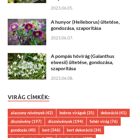
2023.06.05.
A hunyor (Helleborus) ültetése,
gondozása, szaporítása
2023.06.07.
A pompás hóvirág (Galanthus
elwesii) ültetése, gondozása,
szaporítása
2023.06.08.
VIRÁG CÍMKÉK:
alacsony növények
(42)
bokros virágok
(35)
dekoráció
(41)
dísznövény
(197)
dísznövények
(194)
fehér virág
(76)
gondozás
(40)
kert
(346)
kert dekoráció
(34)