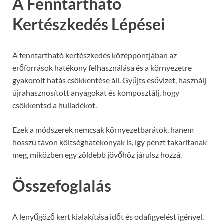
A Fenntartható
Kertészkedés Lépései
A fenntartható kertészkedés középpontjában az
erőforrások hatékony felhasználása és a környezetre
gyakorolt hatás csökkentése áll. Gyűjts esővizet, használj
újrahasznosított anyagokat és komposztálj, hogy
csökkentsd a hulladékot.
Ezek a módszerek nemcsak környezetbarátok, hanem
hosszú távon költséghatékonyak is, így pénzt takarítanak
meg, miközben egy zöldebb jövőhöz járulsz hozzá.
Összefoglalás
A lenyűgöző kert kialakítása időt és odafigyelést igényel,