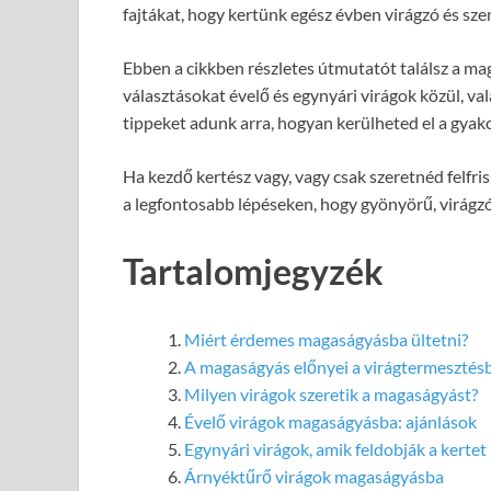
fajtákat, hogy kertünk egész évben virágzó és s
Ebben a cikkben részletes útmutatót találsz a ma
választásokat évelő és egynyári virágok közül, va
tippeket adunk arra, hogyan kerülheted el a gyako
Ha kezdő kertész vagy, vagy csak szeretnéd felfris
a legfontosabb lépéseken, hogy gyönyörű, virágzó
Tartalomjegyzék
Miért érdemes magaságyásba ültetni?
A magaságyás előnyei a virágtermesztés
Milyen virágok szeretik a magaságyást?
Évelő virágok magaságyásba: ajánlások
Egynyári virágok, amik feldobják a kertet
Árnyéktűrő virágok magaságyásba