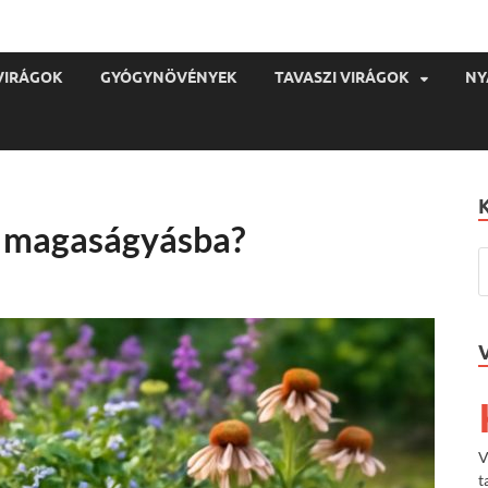
VIRÁGOK
GYÓGYNÖVÉNYEK
TAVASZI VIRÁGOK
NY
s magaságyásba?
V
t