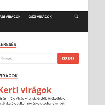
ÁRI VIRÁGOK
ŐSZI VIRÁGOK
KERESÉS
VIRÁGOK
Kerti virágok
irág infók: Virág, virágok, évelők, örökzöldek,
alajtakarók, balkon növények, szobanövények