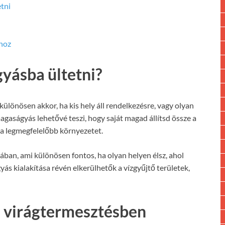
tni
hoz
yásba ültetni?
ülönösen akkor, ha kis hely áll rendelkezésre, vagy olyan
magaságyás lehetővé teszi, hogy saját magad állítsd össze a
 a legmegfelelőbb környezetet.
sában, ami különösen fontos, ha olyan helyen élsz, ahol
ás kialakítása révén elkerülhetők a vízgyűjtő területek,
a virágtermesztésben