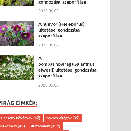
gondozása, szaporítása
2023.06.05.
A hunyor (Helleborus)
ültetése, gondozása,
szaporítása
2023.06.07.
A
pompás hóvirág (Galanthus
elwesii) ültetése, gondozása,
szaporítása
2023.06.08.
VIRÁG CÍMKÉK:
alacsony növények
(42)
bokros virágok
(35)
dekoráció
(41)
dísznövény
(199)