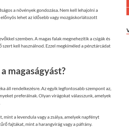
ságos a növények gondozása. Nem kell lehajolni a
 előnyös lehet az idősebb vagy mozgáskorlátozott
vőkkel szemben. A magas falak megnehezítik a csigák és
 szert kell használnod. Ezzel megkíméled a pénztárcádat
k a magaságyást?
ka áll rendelkezésre. Az egyik legfontosabb szempont az,
ényeket preferálnak. Olyan virágokat válasszunk, amelyek
.
at, mint a levendula vagy a zsálya, amelyek napfényt
ő fajtákat, mint a harangvirág vagy a páfrány.