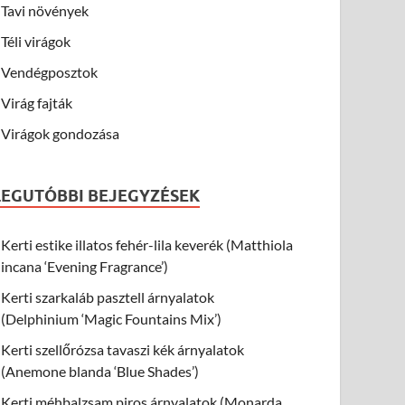
Tavi növények
Téli virágok
Vendégposztok
Virág fajták
Virágok gondozása
LEGUTÓBBI BEJEGYZÉSEK
Kerti estike illatos fehér-lila keverék (Matthiola
incana ‘Evening Fragrance’)
Kerti szarkaláb pasztell árnyalatok
(Delphinium ‘Magic Fountains Mix’)
Kerti szellőrózsa tavaszi kék árnyalatok
(Anemone blanda ‘Blue Shades’)
Kerti méhbalzsam piros árnyalatok (Monarda