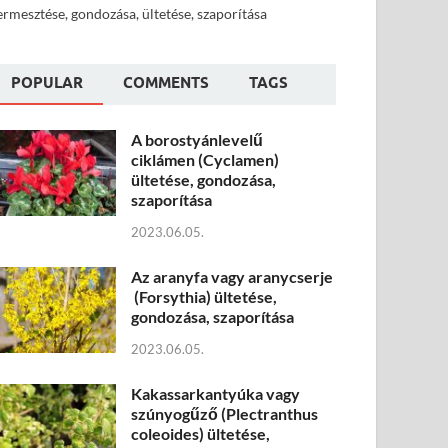
ermesztése, gondozása, ültetése, szaporítása
POPULAR
COMMENTS
TAGS
A borostyánlevelű
ciklámen (Cyclamen)
ültetése, gondozása,
szaporítása
2023.06.05.
Az aranyfa vagy aranycserje
(Forsythia) ültetése,
gondozása, szaporítása
2023.06.05.
Kakassarkantyúka vagy
szúnyogűző (Plectranthus
coleoides) ültetése,