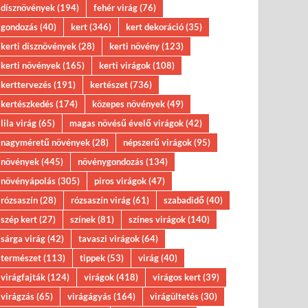
dísznövények
(194)
fehér virág
(76)
gondozás
(40)
kert
(346)
kert dekoráció
(35)
kerti dísznövények
(28)
kerti növény
(123)
kerti növények
(165)
kerti virágok
(108)
kerttervezés
(191)
kertészet
(736)
kertészkedés
(174)
közepes növények
(49)
lila virág
(65)
magas növésű évelő virágok
(42)
nagyméretű növények
(28)
népszerű virágok
(95)
növények
(445)
növénygondozás
(134)
növényápolás
(305)
piros virágok
(47)
rózsaszín
(28)
rózsaszín virág
(61)
szabadidő
(40)
szép kert
(27)
színek
(81)
színes virágok
(140)
sárga virág
(42)
tavaszi virágok
(64)
természet
(113)
tippek
(53)
virág
(40)
virágfajták
(124)
virágok
(418)
virágos kert
(39)
virágzás
(65)
virágágyás
(164)
virágültetés
(30)