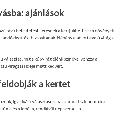
ásba: ajánlások
sszú távú befektetést keresnek a kertjükbe. Ezek a növények
 állandó díszítést biztosítanak. Néhány ajánlott évelő virág a
ű választás, míg a kúpvirág élénk színével vonzza a
zú virágzási ideje miatt kedvelt.
feldobják a kertet
znak, így kiváló választások, ha azonnali színpompára
etúnia és a lobélia, rendkívül népszerűek a