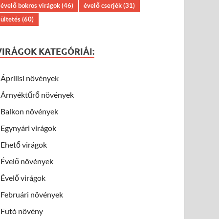
évelő bokros virágok
(46)
évelő cserjék
(31)
ültetés
(60)
VIRÁGOK KATEGÓRIÁI:
Áprilisi növények
Árnyéktűrő növények
Balkon növények
Egynyári virágok
Ehető virágok
Évelő növények
Évelő virágok
Februári növények
Futó növény