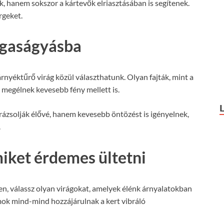
, hanem sokszor a kártevők elriasztásában is segítenek.
rgeket.
agaságyásba
nyéktűrő virág közül választhatunk. Olyan fajták, mint a
n megélnek kevesebb fény mellett is.
ázsolják élővé, hanem kevesebb öntözést is igényelnek,
.
iket érdemes ültetni
n, válassz olyan virágokat, amelyek élénk árnyalatokban
mok mind-mind hozzájárulnak a kert vibráló