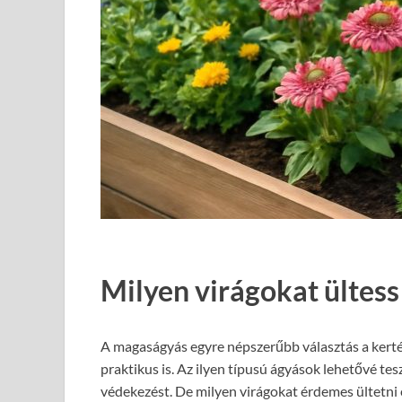
Milyen virágokat ültes
A magaságyás egyre népszerűbb választás a kert
praktikus is. Az ilyen típusú ágyások lehetővé t
védekezést. De milyen virágokat érdemes ültetni