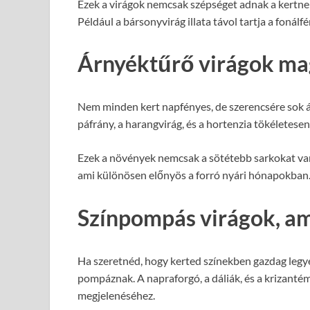
Ezek a virágok nemcsak szépséget adnak a kertnek
Például a bársonyvirág illata távol tartja a fonálfé
Árnyéktűrő virágok m
Nem minden kert napfényes, de szerencsére sok ár
páfrány, a harangvirág, és a hortenzia tökéletese
Ezek a növények nemcsak a sötétebb sarkokat var
ami különösen előnyös a forró nyári hónapokban
Színpompás virágok, am
Ha szeretnéd, hogy kerted színekben gazdag legye
pompáznak. A napraforgó, a dáliák, és a krizanté
megjelenéséhez.