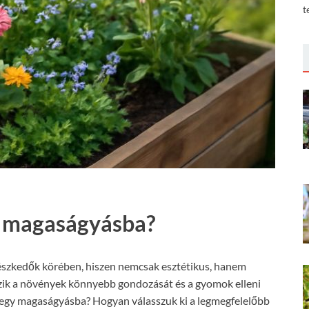
t
s magaságyásba?
észkedők körében, hiszen nemcsak esztétikus, hanem
eszik a növények könnyebb gondozását és a gyomok elleni
 egy magaságyásba? Hogyan válasszuk ki a legmegfelelőbb