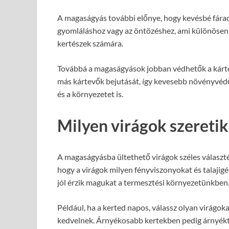
A magaságyás további előnye, hogy kevésbé fárad
gyomláláshoz vagy az öntözéshez, ami különösen
kertészek számára.
Továbbá a magaságyások jobban védhetők a kárte
más kártevők bejutását, így kevesebb növényvédő
és a környezetet is.
Milyen virágok szereti
A magaságyásba ültethető virágok széles választé
hogy a virágok milyen fényviszonyokat és talajig
jól érzik magukat a termesztési környezetünkben
Például, ha a kerted napos, válassz olyan virágok
kedvelnek. Árnyékosabb kertekben pedig árnyéktűr