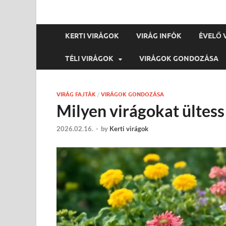
KERTI VIRÁGOK
VIRÁG INFÓK
ÉVELŐ 
TÉLI VIRÁGOK
VIRÁGOK GONDOZÁSA
VIRÁG FAJTÁK
/
VIRÁGOK GONDOZÁSA
Milyen virágokat ültes
2026.02.16.
-
by
Kerti virágok