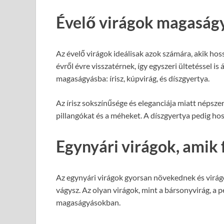
Évelő virágok magaságy
Az évelő virágok ideálisak azok számára, akik ho
évről évre visszatérnek, így egyszeri ültetéssel is
magaságyásba: írisz, kúpvirág, és díszgyertya.
Az írisz sokszínűsége és eleganciája miatt népszer
pillangókat és a méheket. A díszgyertya pedig hoss
Egynyári virágok, amik 
Az egynyári virágok gyorsan növekednek és virágo
vágysz. Az olyan virágok, mint a bársonyvirág, a p
magaságyásokban.