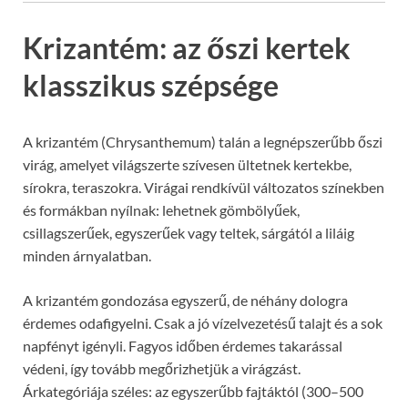
Krizantém: az őszi kertek
klasszikus szépsége
A krizantém (Chrysanthemum) talán a legnépszerűbb őszi
virág, amelyet világszerte szívesen ültetnek kertekbe,
sírokra, teraszokra. Virágai rendkívül változatos színekben
és formákban nyílnak: lehetnek gömbölyűek,
csillagszerűek, egyszerűek vagy teltek, sárgától a liláig
minden árnyalatban.
A krizantém gondozása egyszerű, de néhány dologra
érdemes odafigyelni. Csak a jó vízelvezetésű talajt és a sok
napfényt igényli. Fagyos időben érdemes takarással
védeni, így tovább megőrizhetjük a virágzást.
Árkategóriája széles: az egyszerűbb fajtáktól (300–500