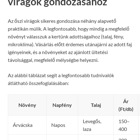
virágok gondozásához
Az őszi virágok sikeres gondozása néhány alapvető
praktikán múlik. A legfontosabb, hogy mindig a megfelelő
növényt válasszuk a kertünk adottságaihoz (talaj, fény,
mikroklíma). Vásárlás előtt érdemes utánajárni az adott faj
igényeinek, és a növényeket az ajánlott ültetési
távolsággal, megfelelő mélységbe helyezni.
Az alábbi táblázat segít a legfontosabb tudnivalók
átlátható összefoglalásában:
Ár
Növény
Napfény
Talaj
(Ft/db)
Levegős,
150–
Árvácska
Napos
laza
400