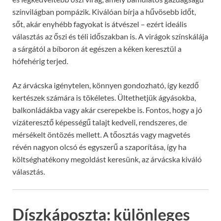
színvilágban pompázik. Kiválóan bírja a hűvösebb időt,
sőt, akár enyhébb fagyokat is átvészel – ezért ideális
választás az őszi és téli időszakban is. A virágok színskálája
a sárgától a bíboron át egészen a kéken keresztül a
hófehérig terjed.
Az árvácska igénytelen, könnyen gondozható, így kezdő
kertészek számára is tökéletes. Ültethetjük ágyásokba,
balkonládákba vagy akár cserepekbe is. Fontos, hogy a jó
vízáteresztő képességű talajt kedveli, rendszeres, de
mérsékelt öntözés mellett. A tőosztás vagy magvetés
révén nagyon olcsó és egyszerű a szaporítása, így ha
költséghatékony megoldást keresünk, az árvácska kiváló
választás.
Díszkáposzta: különleges