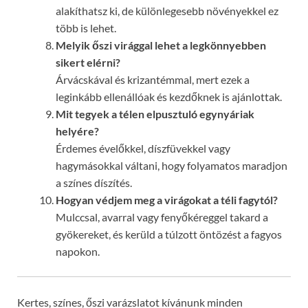
alakíthatsz ki, de különlegesebb növényekkel ez
több is lehet.
Melyik őszi virággal lehet a legkönnyebben
sikert elérni?
Árvácskával és krizantémmal, mert ezek a
leginkább ellenállóak és kezdőknek is ajánlottak.
Mit tegyek a télen elpusztuló egynyáriak
helyére?
Érdemes évelőkkel, díszfüvekkel vagy
hagymásokkal váltani, hogy folyamatos maradjon
a színes díszítés.
Hogyan védjem meg a virágokat a téli fagytól?
Mulccsal, avarral vagy fenyőkéreggel takard a
gyökereket, és kerüld a túlzott öntözést a fagyos
napokon.
Kertes, színes, őszi varázslatot kívánunk minden