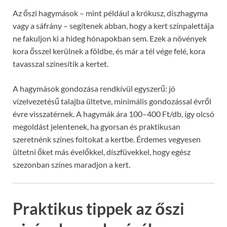
Az őszi hagymások – mint például a krókusz, díszhagyma
vagy a sáfrány – segítenek abban, hogy a kert színpalettája
ne fakuljon ki a hideg hónapokban sem. Ezek a növények
kora ősszel kerülnek a földbe, és már a tél vége felé, kora
tavasszal színesítik a kertet.
A hagymások gondozása rendkívül egyszerű: jó
vízelvezetésű talajba ültetve, minimális gondozással évről
évre visszatérnek. A hagymák ára 100–400 Ft/db, így olcsó
megoldást jelentenek, ha gyorsan és praktikusan
szeretnénk színes foltokat a kertbe. Érdemes vegyesen
ültetni őket más évelőkkel, díszfüvekkel, hogy egész
szezonban színes maradjon a kert.
Praktikus tippek az őszi