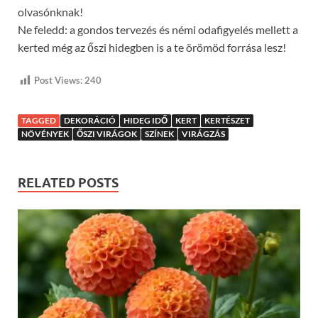
olvasónknak!
Ne feledd: a gondos tervezés és némi odafigyelés mellett a
kerted még az őszi hidegben is a te örömöd forrása lesz!
Post Views:
240
TAGGED
DEKORÁCIÓ
HIDEG IDŐ
KERT
KERTÉSZET
NÖVÉNYEK
ŐSZI VIRÁGOK
SZÍNEK
VIRÁGZÁS
RELATED POSTS