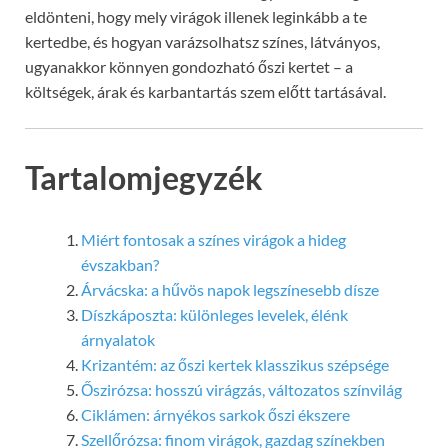
eldönteni, hogy mely virágok illenek leginkább a te
kertedbe, és hogyan varázsolhatsz színes, látványos,
ugyanakkor könnyen gondozható őszi kertet – a
költségek, árak és karbantartás szem előtt tartásával.
Tartalomjegyzék
Miért fontosak a színes virágok a hideg
évszakban?
Árvácska: a hűvös napok legszínesebb dísze
Díszkáposzta: különleges levelek, élénk
árnyalatok
Krizantém: az őszi kertek klasszikus szépsége
Őszirózsa: hosszú virágzás, változatos színvilág
Ciklámen: árnyékos sarkok őszi ékszere
Szellőrózsa: finom virágok, gazdag színekben