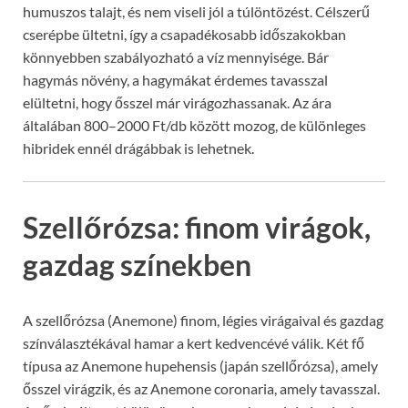
humuszos talajt, és nem viseli jól a túlöntözést. Célszerű
cserépbe ültetni, így a csapadékosabb időszakokban
könnyebben szabályozható a víz mennyisége. Bár
hagymás növény, a hagymákat érdemes tavasszal
elültetni, hogy ősszel már virágozhassanak. Az ára
általában 800–2000 Ft/db között mozog, de különleges
hibridek ennél drágábbak is lehetnek.
Szellőrózsa: finom virágok,
gazdag színekben
A szellőrózsa (Anemone) finom, légies virágaival és gazdag
színválasztékával hamar a kert kedvencévé válik. Két fő
típusa az Anemone hupehensis (japán szellőrózsa), amely
ősszel virágzik, és az Anemone coronaria, amely tavasszal.