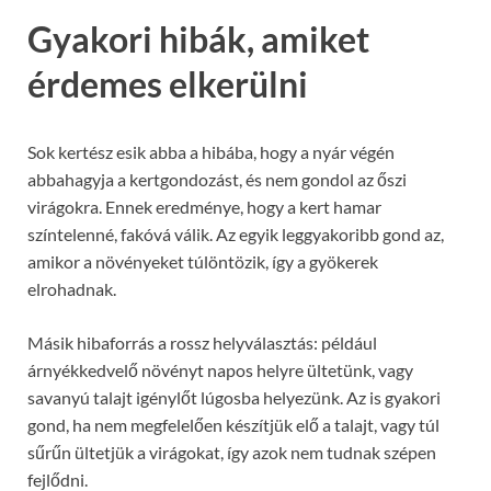
Gyakori hibák, amiket
érdemes elkerülni
Sok kertész esik abba a hibába, hogy a nyár végén
abbahagyja a kertgondozást, és nem gondol az őszi
virágokra. Ennek eredménye, hogy a kert hamar
színtelenné, fakóvá válik. Az egyik leggyakoribb gond az,
amikor a növényeket túlöntözik, így a gyökerek
elrohadnak.
Másik hibaforrás a rossz helyválasztás: például
árnyékkedvelő növényt napos helyre ültetünk, vagy
savanyú talajt igénylőt lúgosba helyezünk. Az is gyakori
gond, ha nem megfelelően készítjük elő a talajt, vagy túl
sűrűn ültetjük a virágokat, így azok nem tudnak szépen
fejlődni.