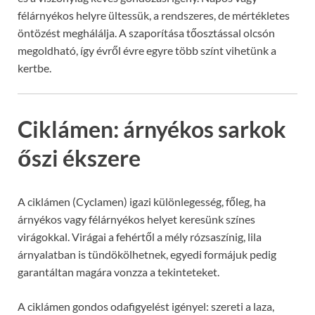
félárnyékos helyre ültessük, a rendszeres, de mértékletes
öntözést meghálálja. A szaporítása tőosztással olcsón
megoldható, így évről évre egyre több színt vihetünk a
kertbe.
Ciklámen: árnyékos sarkok
őszi ékszere
A ciklámen (Cyclamen) igazi különlegesség, főleg, ha
árnyékos vagy félárnyékos helyet keresünk színes
virágokkal. Virágai a fehértől a mély rózsaszínig, lila
árnyalatban is tündökölhetnek, egyedi formájuk pedig
garantáltan magára vonzza a tekinteteket.
A ciklámen gondos odafigyelést igényel: szereti a laza,