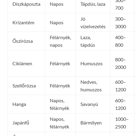
300–
Díszkáposzta
Napos
Tápdús, laza
700
Jó
300–
Krizantém
Napos
vízelvezetés
3000
Félárnyék,
Laza,
400–
Őszirózsa
napos
tápdús
800
800–
Ciklámen
Félárnyék
Humuszos
2000
Nedves,
600–
Szellőrózsa
Félárnyék
humuszos
1200
Napos,
600–
Hanga
Savanyú
félárnyék
1200
Napos,
1000–
Japánfű
Bármilyen
félárnyék
2500