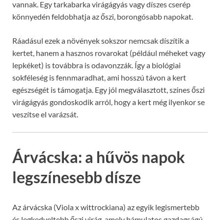
vannak. Egy tarkabarka virágágyás vagy díszes cserép
könnyedén feldobhatja az őszi, borongósabb napokat.
Ráadásul ezek a növények sokszor nemcsak díszítik a
kertet, hanem a hasznos rovarokat (például méheket vagy
lepkéket) is továbbra is odavonzzák. Így a biológiai
sokféleség is fennmaradhat, ami hosszú távon a kert
egészségét is támogatja. Egy jól megválasztott, színes őszi
virágágyás gondoskodik arról, hogy a kert még ilyenkor se
veszítse el varázsát.
Árvácska: a hűvös napok
legszínesebb dísze
Az árvácska (Viola x wittrockiana) az egyik legismertebb
és legkedveltebb őszi virág, amely bámulatos gazdagságú