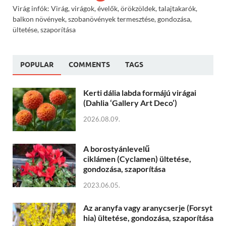
Virág infók: Virág, virágok, évelők, örökzöldek, talajtakarók,
balkon növények, szobanövények termesztése, gondozása,
ültetése, szaporítása
POPULAR
COMMENTS
TAGS
Kerti dália labda formájú virágai
(Dahlia ‘Gallery Art Deco’)
2026.08.09.
A borostyánlevelű
ciklámen (Cyclamen) ültetése,
gondozása, szaporítása
2023.06.05.
Az aranyfa vagy aranycserje (Forsyt
hia) ültetése, gondozása, szaporítása