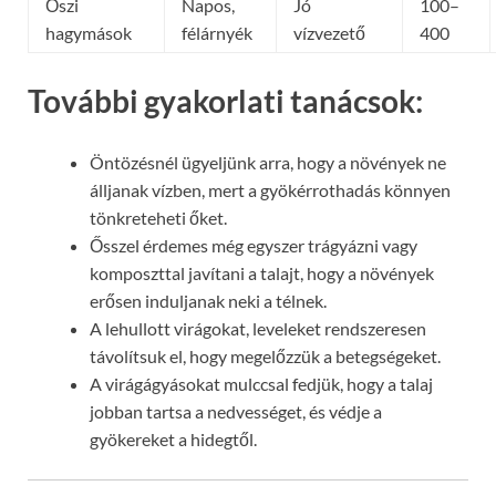
Őszi
Napos,
Jó
100–
hagymások
félárnyék
vízvezető
400
További gyakorlati tanácsok:
Öntözésnél ügyeljünk arra, hogy a növények ne
álljanak vízben, mert a gyökérrothadás könnyen
tönkreteheti őket.
Ősszel érdemes még egyszer trágyázni vagy
komposzttal javítani a talajt, hogy a növények
erősen induljanak neki a télnek.
A lehullott virágokat, leveleket rendszeresen
távolítsuk el, hogy megelőzzük a betegségeket.
A virágágyásokat mulccsal fedjük, hogy a talaj
jobban tartsa a nedvességet, és védje a
gyökereket a hidegtől.