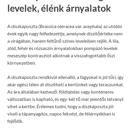
levelek, élénk árnyalatok
A díszkáposzta (Brassica oleracea var. acephala) az utóbbi
évek egyik nagy felfedezettje, amelynek díszítőértéke nem
a virágában, hanem feltűnő színes leveleiben rejlik. A lila,
zöld, fehér és rózsaszín árnyalatokban pompázó levelek
meseszép kontrasztot alkotnak a visszafogottabb őszi
környezetben.
A díszkáposzta rendkívül ellenálló, a fagyokat is jól tűri, így
akár egész télen át díszítheti a kertünket vagy teraszunkat.
Az ára általában kedvező, földlabdás vagy konténeres
változatban is kapható, és egy-két tő már jelentős látványt
vihet a kertbe. Érdemes tudni, hogy a díszkáposzta jól
viseli a tápanyagdús, napos fekvést, de félárnyékban is
fejlődik.