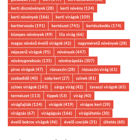
kerti dísznövények
(28)
kerti növény
(124)
kerti növények
(166)
kerti virágok
(109)
kerttervezés
(191)
kertészet
(741)
kertészkedés
(174)
közepes növények
(49)
lila virág
(66)
magas növésű évelő virágok
(42)
nagyméretű növények
(28)
népszerű virágok
(95)
növények
(447)
növénygondozás
(135)
növényápolás
(307)
piros virágok
(47)
rózsaszín
(28)
rózsaszín virág
(61)
szabadidő
(40)
szép kert
(27)
színek
(81)
színes virágok
(143)
sárga virág
(42)
tavaszi virágok
(65)
természet
(113)
tippek
(53)
virág
(40)
virágfajták
(124)
virágok
(419)
virágos kert
(39)
virágzás
(67)
virágágyás
(166)
virágültetés
(30)
évelő bokros virágok
(46)
évelő cserjék
(31)
ültetés
(60)