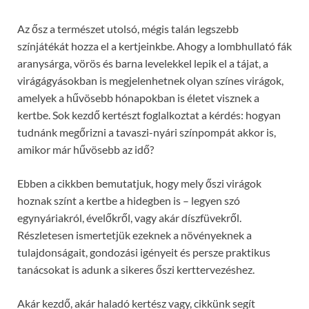
Az ősz a természet utolsó, mégis talán legszebb
színjátékát hozza el a kertjeinkbe. Ahogy a lombhullató fák
aranysárga, vörös és barna levelekkel lepik el a tájat, a
virágágyásokban is megjelenhetnek olyan színes virágok,
amelyek a hűvösebb hónapokban is életet visznek a
kertbe. Sok kezdő kertészt foglalkoztat a kérdés: hogyan
tudnánk megőrizni a tavaszi-nyári színpompát akkor is,
amikor már hűvösebb az idő?
Ebben a cikkben bemutatjuk, hogy mely őszi virágok
hoznak színt a kertbe a hidegben is – legyen szó
egynyáriakról, évelőkről, vagy akár díszfüvekről.
Részletesen ismertetjük ezeknek a növényeknek a
tulajdonságait, gondozási igényeit és persze praktikus
tanácsokat is adunk a sikeres őszi kerttervezéshez.
Akár kezdő, akár haladó kertész vagy, cikkünk segít