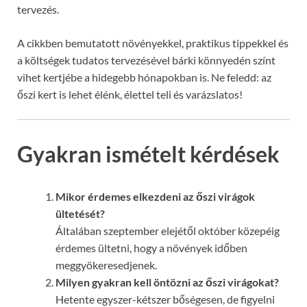
tervezés.
A cikkben bemutatott növényekkel, praktikus tippekkel és
a költségek tudatos tervezésével bárki könnyedén színt
vihet kertjébe a hidegebb hónapokban is. Ne feledd: az
őszi kert is lehet élénk, élettel teli és varázslatos!
Gyakran ismételt kérdések
Mikor érdemes elkezdeni az őszi virágok
ültetését?
Általában szeptember elejétől október közepéig
érdemes ültetni, hogy a növények időben
meggyökeresedjenek.
Milyen gyakran kell öntözni az őszi virágokat?
Hetente egyszer-kétszer bőségesen, de figyelni