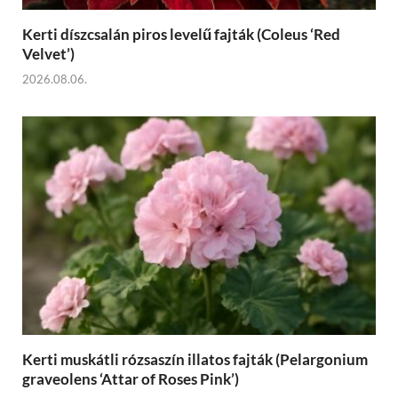
Kerti díszcsalán piros levelű fajták (Coleus ‘Red
Velvet’)
2026.08.06.
Kerti muskátli rózsaszín illatos fajták (Pelargonium
graveolens ‘Attar of Roses Pink’)