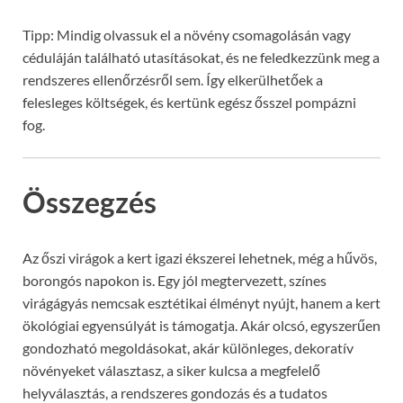
Tipp: Mindig olvassuk el a növény csomagolásán vagy
céduláján található utasításokat, és ne feledkezzünk meg a
rendszeres ellenőrzésről sem. Így elkerülhetőek a
felesleges költségek, és kertünk egész ősszel pompázni
fog.
Összegzés
Az őszi virágok a kert igazi ékszerei lehetnek, még a hűvös,
borongós napokon is. Egy jól megtervezett, színes
virágágyás nemcsak esztétikai élményt nyújt, hanem a kert
ökológiai egyensúlyát is támogatja. Akár olcsó, egyszerűen
gondozható megoldásokat, akár különleges, dekoratív
növényeket választasz, a siker kulcsa a megfelelő
helyválasztás, a rendszeres gondozás és a tudatos