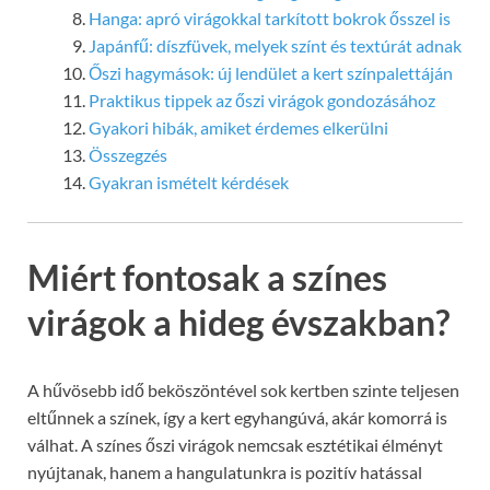
Hanga: apró virágokkal tarkított bokrok ősszel is
Japánfű: díszfüvek, melyek színt és textúrát adnak
Őszi hagymások: új lendület a kert színpalettáján
Praktikus tippek az őszi virágok gondozásához
Gyakori hibák, amiket érdemes elkerülni
Összegzés
Gyakran ismételt kérdések
Miért fontosak a színes
virágok a hideg évszakban?
A hűvösebb idő beköszöntével sok kertben szinte teljesen
eltűnnek a színek, így a kert egyhangúvá, akár komorrá is
válhat. A színes őszi virágok nemcsak esztétikai élményt
nyújtanak, hanem a hangulatunkra is pozitív hatással