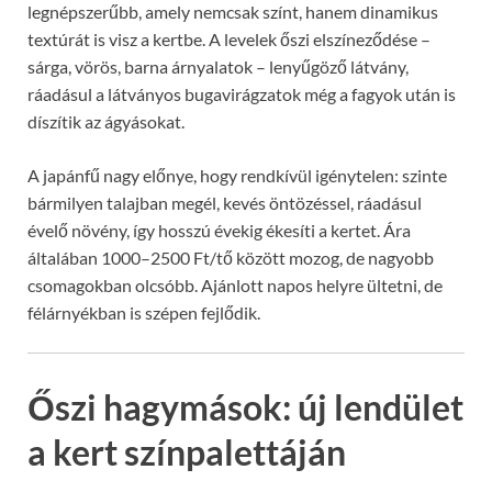
legnépszerűbb, amely nemcsak színt, hanem dinamikus
textúrát is visz a kertbe. A levelek őszi elszíneződése –
sárga, vörös, barna árnyalatok – lenyűgöző látvány,
ráadásul a látványos bugavirágzatok még a fagyok után is
díszítik az ágyásokat.
A japánfű nagy előnye, hogy rendkívül igénytelen: szinte
bármilyen talajban megél, kevés öntözéssel, ráadásul
évelő növény, így hosszú évekig ékesíti a kertet. Ára
általában 1000–2500 Ft/tő között mozog, de nagyobb
csomagokban olcsóbb. Ajánlott napos helyre ültetni, de
félárnyékban is szépen fejlődik.
Őszi hagymások: új lendület
a kert színpalettáján