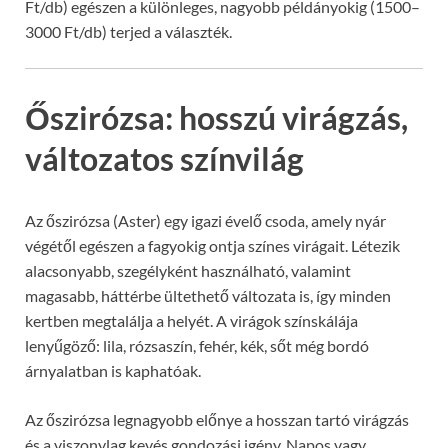
Ft/db) egészen a különleges, nagyobb példányokig (1500–
3000 Ft/db) terjed a választék.
Őszirózsa: hosszú virágzás,
változatos színvilág
Az őszirózsa (Aster) egy igazi évelő csoda, amely nyár
végétől egészen a fagyokig ontja színes virágait. Létezik
alacsonyabb, szegélyként használható, valamint
magasabb, háttérbe ültethető változata is, így minden
kertben megtalálja a helyét. A virágok színskálája
lenyűgöző: lila, rózsaszín, fehér, kék, sőt még bordó
árnyalatban is kaphatóak.
Az őszirózsa legnagyobb előnye a hosszan tartó virágzás
és a viszonylag kevés gondozási igény. Napos vagy