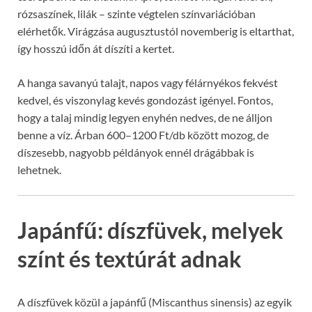
rózsaszínek, lilák – szinte végtelen színvariációban
elérhetők. Virágzása augusztustól novemberig is eltarthat,
így hosszú időn át díszíti a kertet.
A hanga savanyú talajt, napos vagy félárnyékos fekvést
kedvel, és viszonylag kevés gondozást igényel. Fontos,
hogy a talaj mindig legyen enyhén nedves, de ne álljon
benne a víz. Árban 600–1200 Ft/db között mozog, de
díszesebb, nagyobb példányok ennél drágábbak is
lehetnek.
Japánfű: díszfüvek, melyek
színt és textúrát adnak
A díszfüvek közül a japánfű (Miscanthus sinensis) az egyik