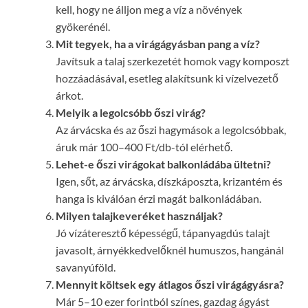
kell, hogy ne álljon meg a víz a növények
gyökerénél.
Mit tegyek, ha a virágágyásban pang a víz?
Javítsuk a talaj szerkezetét homok vagy komposzt
hozzáadásával, esetleg alakítsunk ki vízelvezető
árkot.
Melyik a legolcsóbb őszi virág?
Az árvácska és az őszi hagymások a legolcsóbbak,
áruk már 100–400 Ft/db-tól elérhető.
Lehet-e őszi virágokat balkonládába ültetni?
Igen, sőt, az árvácska, díszkáposzta, krizantém és
hanga is kiválóan érzi magát balkonládában.
Milyen talajkeveréket használjak?
Jó vízáteresztő képességű, tápanyagdús talajt
javasolt, árnyékkedvelőknél humuszos, hangánál
savanyúföld.
Mennyit költsek egy átlagos őszi virágágyásra?
Már 5–10 ezer forintból színes, gazdag ágyást