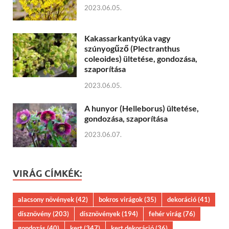
2023.06.05.
Kakassarkantyúka vagy
szúnyogűző (Plectranthus
coleoides) ültetése, gondozása,
szaporítása
2023.06.05.
A hunyor (Helleborus) ültetése,
gondozása, szaporítása
2023.06.07.
VIRÁG CÍMKÉK:
alacsony növények
(42)
bokros virágok
(35)
dekoráció
(41)
dísznövény
(203)
dísznövények
(194)
fehér virág
(76)
gondozás
(40)
kert
(347)
kert dekoráció
(36)