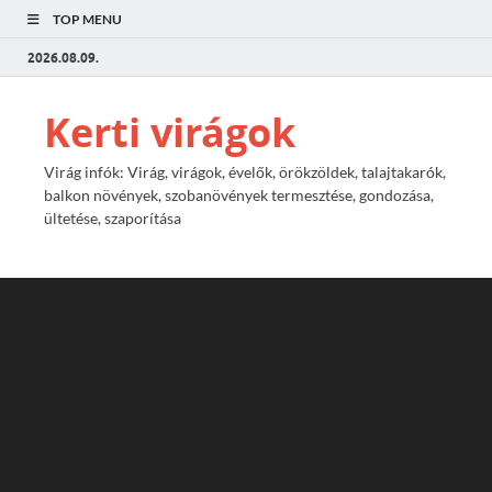
TOP MENU
2026.08.09.
Kerti virágok
Virág infók: Virág, virágok, évelők, örökzöldek, talajtakarók,
balkon növények, szobanövények termesztése, gondozása,
ültetése, szaporítása