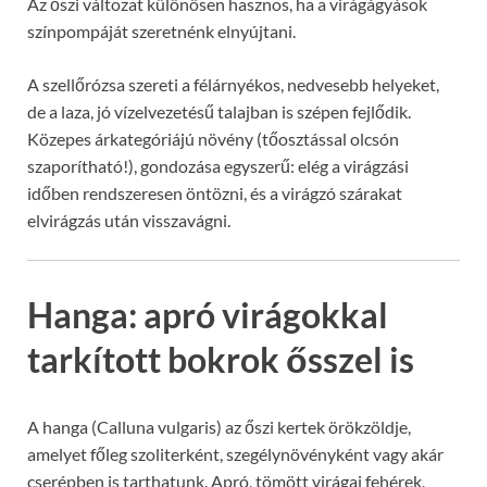
Az őszi változat különösen hasznos, ha a virágágyások
színpompáját szeretnénk elnyújtani.
A szellőrózsa szereti a félárnyékos, nedvesebb helyeket,
de a laza, jó vízelvezetésű talajban is szépen fejlődik.
Közepes árkategóriájú növény (tőosztással olcsón
szaporítható!), gondozása egyszerű: elég a virágzási
időben rendszeresen öntözni, és a virágzó szárakat
elvirágzás után visszavágni.
Hanga: apró virágokkal
tarkított bokrok ősszel is
A hanga (Calluna vulgaris) az őszi kertek örökzöldje,
amelyet főleg szoliterként, szegélynövényként vagy akár
cserépben is tarthatunk. Apró, tömött virágai fehérek,