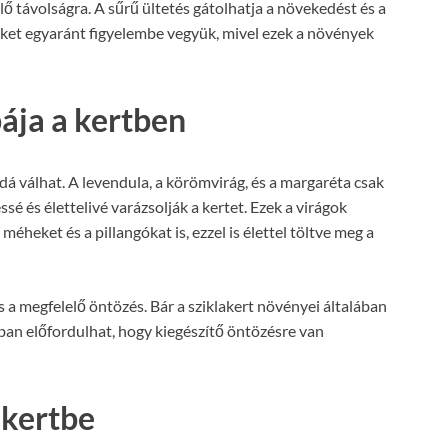
lő távolságra. A sűrű ültetés gátolhatja a növekedést és a
eket egyaránt figyelembe vegyük, mivel ezek a növények
ája a kertben
ddá válhat. A levendula, a körömvirág, és a margaréta csak
é és élettelivé varázsolják a kertet. Ezek a virágok
éheket és a pillangókat is, ezzel is élettel töltve meg a
 a megfelelő öntözés. Bár a sziklakert növényei általában
ban előfordulhat, hogy kiegészítő öntözésre van
akertbe