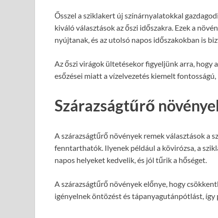
Ősszel a sziklakert új színárnyalatokkal gazdagodi
kiváló választások az őszi időszakra. Ezek a növén
nyújtanak, és az utolsó napos időszakokban is bizt
Az őszi virágok ültetésekor figyeljünk arra, hogy 
esőzései miatt a vízelvezetés kiemelt fontosságú,
Szárazságtűrő növénye
A szárazságtűrő növények remek választások a szi
fenntarthatók. Ilyenek például a kövirózsa, a szik
napos helyeket kedvelik, és jól tűrik a hőséget.
A szárazságtűrő növények előnye, hogy csökkent
igényelnek öntözést és tápanyagutánpótlást, így 