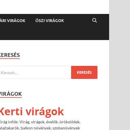
ÁRI VIRÁGOK
ŐSZI VIRÁGOK
KERESÉS
VIRÁGOK
Kerti virágok
irág infók: Virág, virágok, évelők, örökzöldek,
alajtakarók, balkon növények, szobanövények