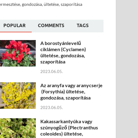
ermesztése, gondozása, ültetése, szaporítása
POPULAR
COMMENTS
TAGS
A borostyánlevelű
ciklámen (Cyclamen)
ültetése, gondozása,
szaporítása
2023.06.05.
Az aranyfa vagy aranycserje
(Forsythia) ültetése,
gondozása, szaporítása
2023.06.05.
Kakassarkantyúka vagy
szúnyogűző (Plectranthus
coleoides) ültetése,