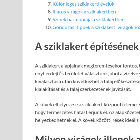
Különleges sziklakerti évelők
Illatos virágok a sziklakertben
Színek harmóniája a sziklakertben
Gondozási tippek a sziklakerti virágokho
A sziklakert építésének
A sziklakert alapjainak megteremtésekor fontos, 
enyhén lejtős területet választunk, ahol a vízelv
kiválasztása után következhet a talaj előkészítés
kialakítását és a talaj szerkezetének javítását.
A kövek elhelyezése a sziklakert központi eleme
hogy természetes hatást érjünk el. Az alapkőzetek
helyezkedhetnek el. A kövek közötti rések ideális
Milyen virágok illenek 