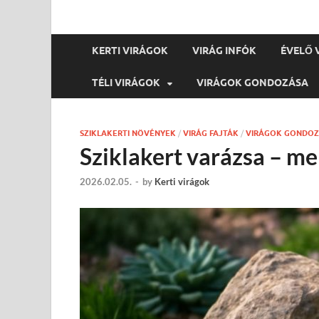
KERTI VIRÁGOK
VIRÁG INFÓK
ÉVELŐ 
TÉLI VIRÁGOK
VIRÁGOK GONDOZÁSA
SZIKLAKERTI NÖVÉNYEK
/
VIRÁG FAJTÁK
/
VIRÁGOK GONDOZ
Sziklakert varázsa – mel
2026.02.05.
-
by
Kerti virágok