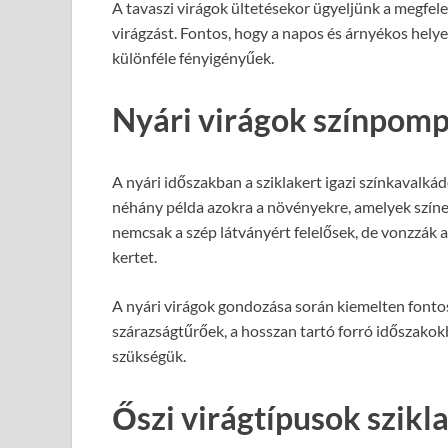
A tavaszi virágok ültetésekor ügyeljünk a megfele
virágzást. Fontos, hogy a napos és árnyékos hely
különféle fényigényűek.
Nyári virágok színpomp
A nyári időszakban a sziklakert igazi színkavalká
néhány példa azokra a növényekre, amelyek színess
nemcsak a szép látványért felelősek, de vonzzák a m
kertet.
A nyári virágok gondozása során kiemelten fontos
szárazságtűrőek, a hosszan tartó forró időszakok
szükségük.
Őszi virágtípusok szikl