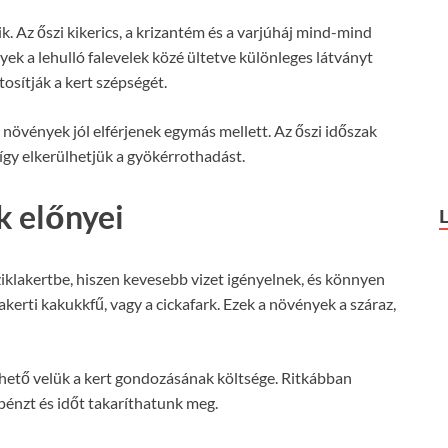
k. Az őszi kikerics, a krizantém és a varjúháj mind-mind
yek a lehulló falevelek közé ültetve különleges látványt
osítják a kert szépségét.
a növények jól elférjenek egymás mellett. Az őszi időszak
 így elkerülhetjük a gyökérrothadást.
k előnyei
klakertbe, hiszen kevesebb vizet igényelnek, és könnyen
lakerti kakukkfű, vagy a cickafark. Ezek a növények a száraz,
hető velük a kert gondozásának költsége. Ritkábban
pénzt és időt takaríthatunk meg.