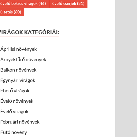
évelő bokros virágok
(46)
évelő cserjék
(31)
ültetés
(60)
VIRÁGOK KATEGÓRIÁI:
Áprilisi növények
Árnyéktűrő növények
Balkon növények
Egynyári virágok
Ehető virágok
Évelő növények
Évelő virágok
Februári növények
Futó növény