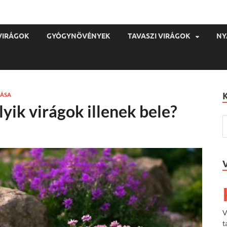
VIRÁGOK
GYÓGYNÖVÉNYEK
TAVASZI VIRÁGOK
NY
ÁSA
yik virágok illenek bele?
V
t