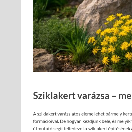
Sziklakert varázsa – mel
A sziklakert varázslatos eleme lehet bármely ker
formációival. De hogyan kezdjünk bele, és melyik 
útmutató segít felfedezni a sziklakert építésének 