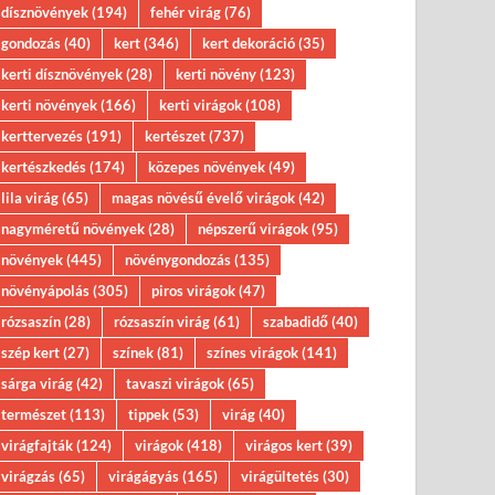
dísznövények
(194)
fehér virág
(76)
gondozás
(40)
kert
(346)
kert dekoráció
(35)
kerti dísznövények
(28)
kerti növény
(123)
kerti növények
(166)
kerti virágok
(108)
kerttervezés
(191)
kertészet
(737)
kertészkedés
(174)
közepes növények
(49)
lila virág
(65)
magas növésű évelő virágok
(42)
nagyméretű növények
(28)
népszerű virágok
(95)
növények
(445)
növénygondozás
(135)
növényápolás
(305)
piros virágok
(47)
rózsaszín
(28)
rózsaszín virág
(61)
szabadidő
(40)
szép kert
(27)
színek
(81)
színes virágok
(141)
sárga virág
(42)
tavaszi virágok
(65)
természet
(113)
tippek
(53)
virág
(40)
virágfajták
(124)
virágok
(418)
virágos kert
(39)
virágzás
(65)
virágágyás
(165)
virágültetés
(30)