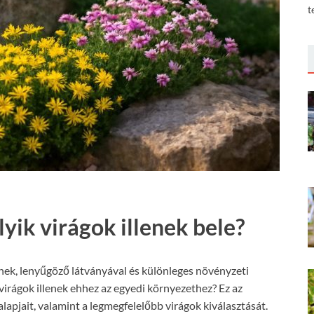
t
yik virágok illenek bele?
tnek, lenyűgöző látványával és különleges növényzeti
virágok illenek ehhez az egyedi környezethez? Ez az
alapjait, valamint a legmegfelelőbb virágok kiválasztását.