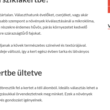
ártalan. Választhatunk évelőket, cserjéket, vagy akár
osabb szempont a növények kiválasztásánál a mikroklíma,
 részekre érdemes hűvös, párás környezetet kedvelő
re szárazságtűrő fajokat.
janak a kövek természetes színeivel és textúrájával.
eje változó, így a kert egész évben tarka és látványos
ertbe ültetve
ébresztik fel a kertet a téli álomból. Ideális választás lehet a
irágzásukkal örvendeztetnek meg minket. Ezek a növények
vés gondozást igényelnek.