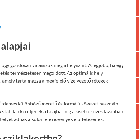
z
 alapjai
hogy gondosan válasszuk meg a helyszínt. A legjobb, ha egy
ezetés természetesen megoldott. Az optimális hely
e, amely tartalmazza a megfelelő vízelvezető rétegek
. Érdemes különböző méretű és formájú köveket használni,
 stabilan kerüljenek a talajba, míg a kisebb kövek lazábban
 helyet adnak a különféle növények elültetésének.
a sziklakertbe?