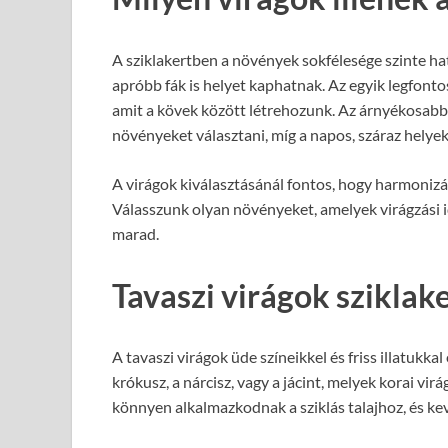
A sziklakertben a növények sokfélesége szinte hat
apróbb fák is helyet kaphatnak. Az egyik legfont
amit a kövek között létrehozunk. Az árnyékosabb
növényeket választani, míg a napos, száraz helyek
A virágok kiválasztásánál fontos, hogy harmonizál
Válasszunk olyan növényeket, amelyek virágzási id
marad.
Tavaszi virágok sziklak
A tavaszi virágok üde színeikkel és friss illatukkal 
krókusz, a nárcisz, vagy a jácint, melyek korai v
könnyen alkalmazkodnak a sziklás talajhoz, és ke