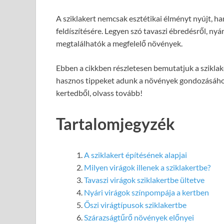
A sziklakert nemcsak esztétikai élményt nyújt, ha
feldíszítésére. Legyen szó tavaszi ébredésről, nyá
megtalálhatók a megfelelő növények.
Ebben a cikkben részletesen bemutatjuk a sziklake
hasznos tippeket adunk a növények gondozásához.
kertedből, olvass tovább!
Tartalomjegyzék
A sziklakert építésének alapjai
Milyen virágok illenek a sziklakertbe?
Tavaszi virágok sziklakertbe ültetve
Nyári virágok színpompája a kertben
Őszi virágtípusok sziklakertbe
Szárazságtűrő növények előnyei