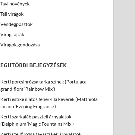
Tavi növények
Téli virágok
Vendégposztok
Virág fajták
Virágok gondozása
LEGUTÓBBI BEJEGYZÉSEK
Kerti porcsinrózsa tarka színek (Portulaca
grandiflora ‘Rainbow Mix’)
Kerti estike illatos fehér-lila keverék (Matthiola
incana ‘Evening Fragrance’)
Kerti szarkaláb pasztell árnyalatok
(Delphinium ‘Magic Fountains Mix’)
Kerti szellőrózsa tavaszi kék árnyalatok