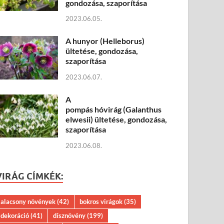
gondozása, szaporítása
2023.06.05.
A hunyor (Helleborus)
ültetése, gondozása,
szaporítása
2023.06.07.
A
pompás hóvirág (Galanthus
elwesii) ültetése, gondozása,
szaporítása
2023.06.08.
VIRÁG CÍMKÉK:
alacsony növények
(42)
bokros virágok
(35)
dekoráció
(41)
dísznövény
(199)