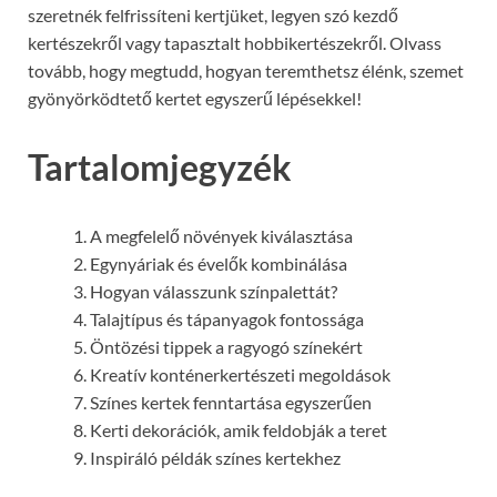
szeretnék felfrissíteni kertjüket, legyen szó kezdő
kertészekről vagy tapasztalt hobbikertészekről. Olvass
tovább, hogy megtudd, hogyan teremthetsz élénk, szemet
gyönyörködtető kertet egyszerű lépésekkel!
Tartalomjegyzék
A megfelelő növények kiválasztása
Egynyáriak és évelők kombinálása
Hogyan válasszunk színpalettát?
Talajtípus és tápanyagok fontossága
Öntözési tippek a ragyogó színekért
Kreatív konténerkertészeti megoldások
Színes kertek fenntartása egyszerűen
Kerti dekorációk, amik feldobják a teret
Inspiráló példák színes kertekhez