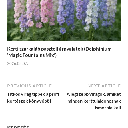
Kerti szarkaláb pasztell árnyalatok (Delphinium
‘Magic Fountains Mix’)
2026.08.07.
PREVIOUS ARTICLE
NEXT ARTICLE
Titkos virág tippek a profi
A legszebb virágok, amiket
kertészek könyvéből
minden kerttulajdonosnak
ismernie kell