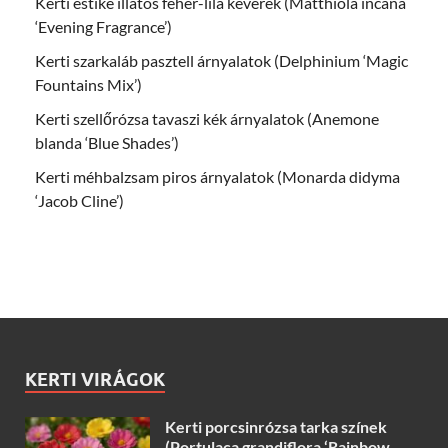
Kerti estike illatos fehér-lila keverék (Matthiola incana
‘Evening Fragrance’)
Kerti szarkaláb pasztell árnyalatok (Delphinium ‘Magic
Fountains Mix’)
Kerti szellőrózsa tavaszi kék árnyalatok (Anemone
blanda ‘Blue Shades’)
Kerti méhbalzsam piros árnyalatok (Monarda didyma
‘Jacob Cline’)
KERTI VIRÁGOK
Kerti porcsinrózsa tarka színek
(Portulaca grandiflora ‘Rainbow