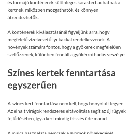
és formájú konténerek különleges karaktert adhatnak a
kertnek, miközben mozgathatók, és könnyen
átrendezhetők.
A konténerek kiválasztásánál figyeljünk arra, hogy
megfelelő vízelvezető lyukakkal rendelkezzenek. A
növények számára fontos, hogy a gyökerek megfelelően
szellőzzenek, különben fennáll a gyökérrothadás veszélye.
Színes kertek fenntartása
egyszerűen
A színes kert fenntartása nem kell, hogy bonyolult legyen.
Az elhalt virágok rendszeres eltávolítása segít az új rügyek
fejlődésében, így a kert mindig friss és üde marad.
A mulcs használata nemcsak a gyomok növekedését