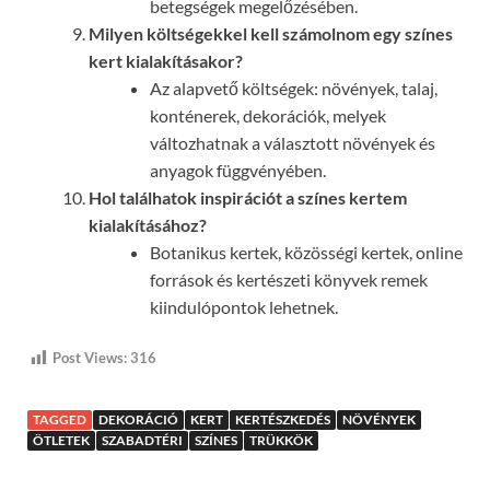
betegségek megelőzésében.
Milyen költségekkel kell számolnom egy színes
kert kialakításakor?
Az alapvető költségek: növények, talaj,
konténerek, dekorációk, melyek
változhatnak a választott növények és
anyagok függvényében.
Hol találhatok inspirációt a színes kertem
kialakításához?
Botanikus kertek, közösségi kertek, online
források és kertészeti könyvek remek
kiindulópontok lehetnek.
Post Views:
316
TAGGED
DEKORÁCIÓ
KERT
KERTÉSZKEDÉS
NÖVÉNYEK
ÖTLETEK
SZABADTÉRI
SZÍNES
TRÜKKÖK