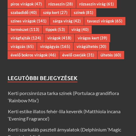
piros virágok
(47)
rózsaszín
(28)
rózsaszín virág
(61)
szabadidő
(40)
szép kert
(27)
színek
(81)
színes virágok
(141)
sárga virág
(42)
tavaszi virágok
(65)
természet
(113)
tippek
(53)
virág
(40)
virágfajták
(124)
virágok
(418)
virágos kert
(39)
virágzás
(65)
virágágyás
(165)
virágültetés
(30)
évelő bokros virágok
(46)
évelő cserjék
(31)
ültetés
(60)
LEGUTÓBBI BEJEGYZÉSEK
Kerti porcsinrózsa tarka színek (Portulaca grandiflora
‘Rainbow Mix’)
Kerti estike illatos fehér-lila keverék (Matthiola incana
‘Evening Fragrance’)
Kerti szarkaláb pasztell árnyalatok (Delphinium ‘Magic