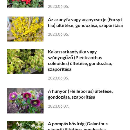
2023.06.05.
Az aranyfa vagy aranycserje (Forsyt
hia) ültetése, gondozása, szaporítása
2023.06.05.
Kakassarkantyúka vagy
szúnyogűző (Plectranthus
coleoides) ültetése, gondozása,
szaporítása
2023.06.05.
A hunyor (Helleborus) ültetése,
gondozása, szaporítása
2023.06.07.
A pompás hóvirág (Galanthus
elwesii) ültetése, gondozása,