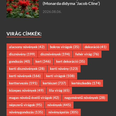
(Monarda didyma ‘Jacob Cline’)
2026.08.06.
VIRÁG CÍMKÉK:
alacsony növények
(42)
bokros virágok
(35)
dekoráció
(41)
dísznövény
(199)
dísznövények
(194)
fehér virág
(76)
gondozás
(40)
kert
(346)
kert dekoráció
(35)
kerti dísznövények
(28)
kerti növény
(123)
kerti növények
(166)
kerti virágok
(108)
kerttervezés
(191)
kertészet
(737)
kertészkedés
(174)
közepes növények
(49)
lila virág
(65)
magas növésű évelő virágok
(42)
nagyméretű növények
(28)
népszerű virágok
(95)
növények
(445)
növénygondozás
(135)
növényápolás
(305)