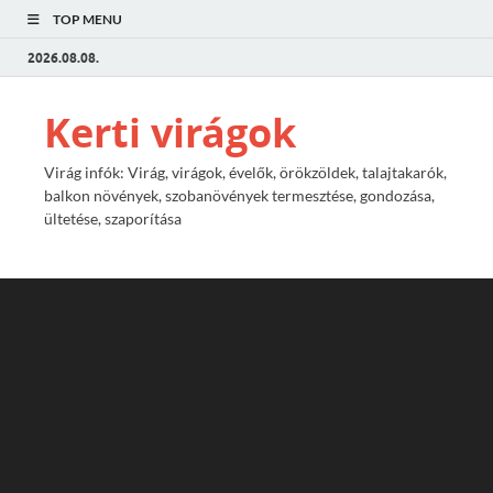
TOP MENU
2026.08.08.
Kerti virágok
Virág infók: Virág, virágok, évelők, örökzöldek, talajtakarók,
balkon növények, szobanövények termesztése, gondozása,
ültetése, szaporítása