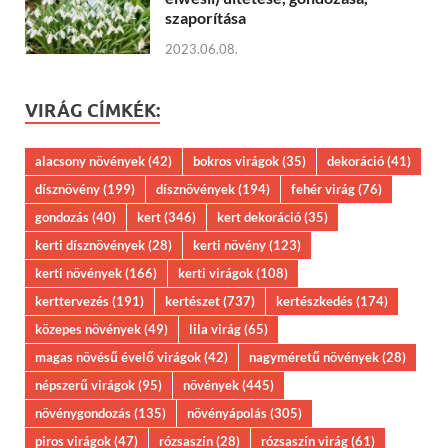
szaporítása
2023.06.08.
VIRÁG CÍMKÉK:
alacsony növények
(42)
bokros virágok
(35)
dekoráció
(41)
dísznövény
(199)
dísznövények
(194)
fehér virág
(76)
gondozás
(40)
kert
(346)
kert dekoráció
(35)
kerti dísznövények
(28)
kerti növény
(123)
kerti növények
(166)
kerti virágok
(108)
kerttervezés
(191)
kertészet
(737)
kertészkedés
(174)
közepes növények
(49)
lila virág
(65)
magas növésű évelő virágok
(42)
nagyméretű növények
(28)
népszerű virágok
(95)
növények
(445)
növénygondozás
(135)
növényápolás
(305)
piros virágok
(47)
rózsaszín
(28)
rózsaszín virág
(61)