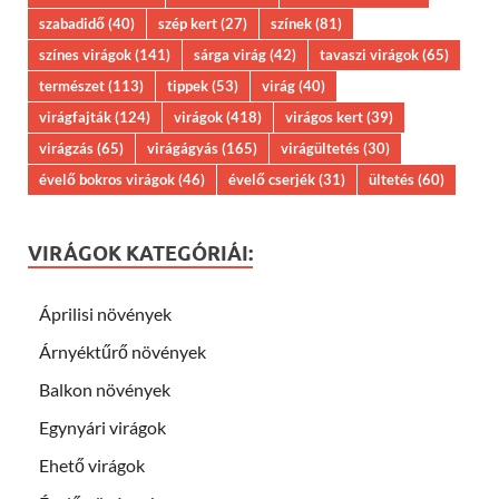
szabadidő
(40)
szép kert
(27)
színek
(81)
színes virágok
(141)
sárga virág
(42)
tavaszi virágok
(65)
természet
(113)
tippek
(53)
virág
(40)
virágfajták
(124)
virágok
(418)
virágos kert
(39)
virágzás
(65)
virágágyás
(165)
virágültetés
(30)
évelő bokros virágok
(46)
évelő cserjék
(31)
ültetés
(60)
VIRÁGOK KATEGÓRIÁI:
Áprilisi növények
Árnyéktűrő növények
Balkon növények
Egynyári virágok
Ehető virágok