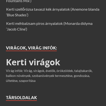
Fountains Mix’)
Kerti szellőrózsa tavaszi kék árnyalatok (Anemone blanda
‘Blue Shades’)
Kerti méhbalzsam piros árnyalatok (Monarda didyma
‘Jacob Cline’)
VIRÁGOK, VIRÁG INFÓK:
Kerti virágok
Virág infók: Virág, virágok, évelők, örökzöldek, talajtakarók,
balkon növények, szobanövények termesztése, gondozása,
ültetése, szaporítása
TÁRSOLDALAK