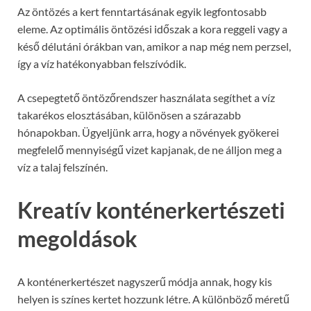
Az öntözés a kert fenntartásának egyik legfontosabb
eleme. Az optimális öntözési időszak a kora reggeli vagy a
késő délutáni órákban van, amikor a nap még nem perzsel,
így a víz hatékonyabban felszívódik.
A csepegtető öntözőrendszer használata segíthet a víz
takarékos elosztásában, különösen a szárazabb
hónapokban. Ügyeljünk arra, hogy a növények gyökerei
megfelelő mennyiségű vizet kapjanak, de ne álljon meg a
víz a talaj felszínén.
Kreatív konténerkertészeti
megoldások
A konténerkertészet nagyszerű módja annak, hogy kis
helyen is színes kertet hozzunk létre. A különböző méretű