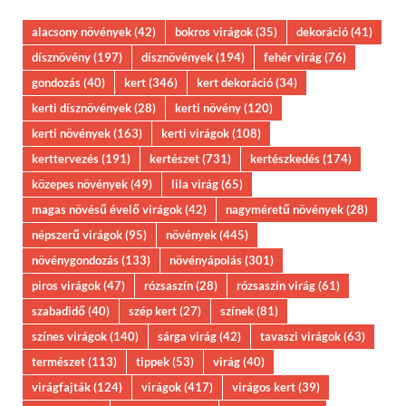
alacsony növények
(42)
bokros virágok
(35)
dekoráció
(41)
dísznövény
(197)
dísznövények
(194)
fehér virág
(76)
gondozás
(40)
kert
(346)
kert dekoráció
(34)
kerti dísznövények
(28)
kerti növény
(120)
kerti növények
(163)
kerti virágok
(108)
kerttervezés
(191)
kertészet
(731)
kertészkedés
(174)
közepes növények
(49)
lila virág
(65)
magas növésű évelő virágok
(42)
nagyméretű növények
(28)
népszerű virágok
(95)
növények
(445)
növénygondozás
(133)
növényápolás
(301)
piros virágok
(47)
rózsaszín
(28)
rózsaszín virág
(61)
szabadidő
(40)
szép kert
(27)
színek
(81)
színes virágok
(140)
sárga virág
(42)
tavaszi virágok
(63)
természet
(113)
tippek
(53)
virág
(40)
virágfajták
(124)
virágok
(417)
virágos kert
(39)