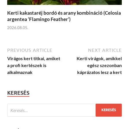
Kerti kakastaréj bordó és arany kombináció (Celosia
argentea ‘Flamingo Feather’)
2026.08.05.
PREVIOUS ARTICLE
NEXT ARTICLE
Virágos kert titkai, amiket
Kerti virágok, amikkel
a profi kertészek is
egész szezonban
alkalmaznak
káprázatos lesz a kert
KERESÉS