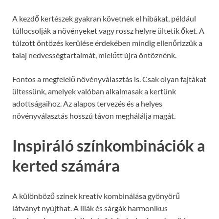
A kezdő kertészek gyakran követnek el hibákat, például
túllocsolják a növényeket vagy rossz helyre ültetik őket. A
túlzott öntözés kerülése érdekében mindig ellenőrizzük a
talaj nedvességtartalmát, mielőtt újra öntöznénk.
Fontos a megfelelő növényválasztás is. Csak olyan fajtákat
ültessünk, amelyek valóban alkalmasak a kertünk
adottságaihoz. Az alapos tervezés és a helyes
növényválasztás hosszú távon meghálálja magát.
Inspiráló színkombinációk a
kerted számára
A különböző színek kreatív kombinálása gyönyörű
látványt nyújthat. A lilák és sárgák harmonikus