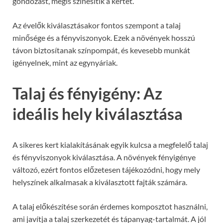
gondozást, mégis színesítik a kertet.
Az évelők kiválasztásakor fontos szempont a talaj
minősége és a fényviszonyok. Ezek a növények hosszú
távon biztosítanak színpompát, és kevesebb munkát
igényelnek, mint az egynyáriak.
Talaj és fényigény: Az
ideális hely kiválasztása
A sikeres kert kialakításának egyik kulcsa a megfelelő talaj
és fényviszonyok kiválasztása. A növények fényigénye
változó, ezért fontos előzetesen tájékozódni, hogy mely
helyszínek alkalmasak a kiválasztott fajták számára.
A talaj előkészítése során érdemes komposztot használni,
ami javítja a talaj szerkezetét és tápanyag-tartalmát. A jól