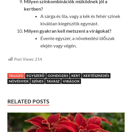
Milyen színkombinációk működnek jól a
kertben?
A sárga és lila, vagy a kék és fehér színek
kiválóan kiegészítik egymást.
Milyen gyakran kell metszeni a virágokat?
Évente egyszer, a növekedési időszak
elején vagy végén.
Post Views:
214
TAGGED
EGYSZERŰ
GONDOZÁS
KERT
KERTÉSZKEDÉS
NÖVÉNYEK
SZÍNES
TAVASZ
VIRÁGOK
RELATED POSTS