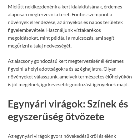
Mielőtt nekikezdenénk a kert kialakításának, érdemes
alaposan megtervezni a teret. Fontos szempont a
növények elrendezése, az árnyékos és napos területek
figyelembevétele. Használjunk víztakarékos
megoldásokat, mint például a mulcsozás, ami segít
megőrizni a talaj nedvességét.
Az alacsony gondozású kert megtervezésénél érdemes
figyelni a helyi adottságokra és az éghajlatra. Olyan
növényeket válasszunk, amelyek természetes élőhelyükön
is jól megélnek, így kevesebb gondozást igényelnek majd.
Egynyári virágok: Színek és
egyszerűség ötvözete
Az egynyári virágok gyors növekedésükről és élénk