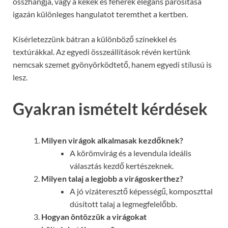
összhangja, vagy a kékek és fehérek elegáns párosítása
igazán különleges hangulatot teremthet a kertben.
Kísérletezzünk bátran a különböző színekkel és
textúrákkal. Az egyedi összeállítások révén kertünk
nemcsak szemet gyönyörködtető, hanem egyedi stílusú is
lesz.
Gyakran ismételt kérdések
Milyen virágok alkalmasak kezdőknek?
A körömvirág és a levendula ideális
választás kezdő kertészeknek.
Milyen talaj a legjobb a virágoskerthez?
A jó vízáteresztő képességű, komposzttal
dúsított talaj a legmegfelelőbb.
Hogyan öntözzük a virágokat