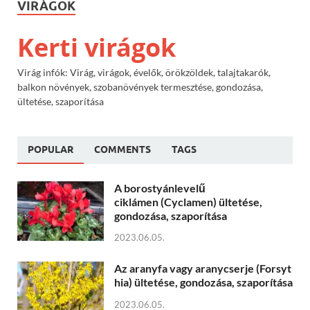
VIRÁGOK
Kerti virágok
Virág infók: Virág, virágok, évelők, örökzöldek, talajtakarók,
balkon növények, szobanövények termesztése, gondozása,
ültetése, szaporítása
POPULAR
COMMENTS
TAGS
A borostyánlevelű
ciklámen (Cyclamen) ültetése,
gondozása, szaporítása
2023.06.05.
Az aranyfa vagy aranycserje (Forsyt
hia) ültetése, gondozása, szaporítása
2023.06.05.