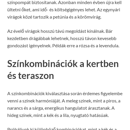
színpompát biztosítanak. Azonban minden évben újra kell
ültetni őket, ami idő- és költségigényes lehet. Az egynyári
virágok közé tartozik a petúnia és a körömvirág.
Az évelő virágok hosszú távú megoldást kínálnak. Bár
kezdetben drágábbak lehetnek, hosszú távon kevesebb
gondozást igényelnek. Példák erre a rózsa és a levendula.
Színkombinációk a kertben
és teraszon
A színkombinációk kiválasztása során érdemes figyelembe
venni a színek harmóniáját. A meleg színek, mint a piros, a
narancs és a sárga, energikus hangulatot árasztanak. A
hideg színek, mint a kék és a lila, nyugtató hatásúak.
Próbáljunk ki különböző kombinációkat, mint a kék és a