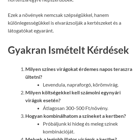
Ezek a növények nemcsak szépségükkel, hanem
különlegességükkel is elvarázsolják a kertészeket és a
látogatókat egyaránt.
Gyakran Ismételt Kérdések
Milyen színes virágokat érdemes napos teraszra
ültetni?
Levendula, napraforgó, körömvirág.
Milyen költségekkel kell számolni egynyári
virágok esetén?
Átlagosan 300-500 Ft/növény.
Hogyan kombinálhatom a színeket a kertben?
Próbáljunk ki hideg és meleg színek
kombinációját.
Melyek a legjobb illatos virágok a kertbe?