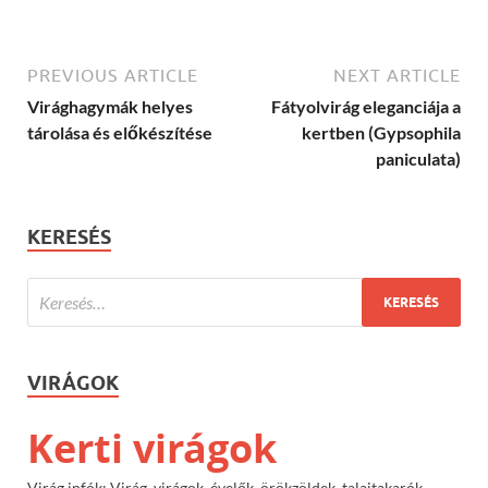
PREVIOUS ARTICLE
NEXT ARTICLE
Virághagymák helyes
Fátyolvirág eleganciája a
tárolása és előkészítése
kertben (Gypsophila
paniculata)
KERESÉS
VIRÁGOK
Kerti virágok
Virág infók: Virág, virágok, évelők, örökzöldek, talajtakarók,