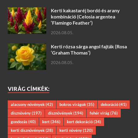
Kerti kakastaréj bordó és arany
kombináció (Celosia argentea
‘Flamingo Feather’)
2026.08.05.
Kerti rózsa sárga angol fajták (Rosa
‘Graham Thomas’)
2026.08.05.
VIRÁG CÍMKÉK:
alacsony növények
(42)
bokros virágok
(35)
dekoráció
(41)
dísznövény
(197)
dísznövények
(194)
fehér virág
(76)
gondozás
(40)
kert
(346)
kert dekoráció
(34)
kerti dísznövények
(28)
kerti növény
(120)