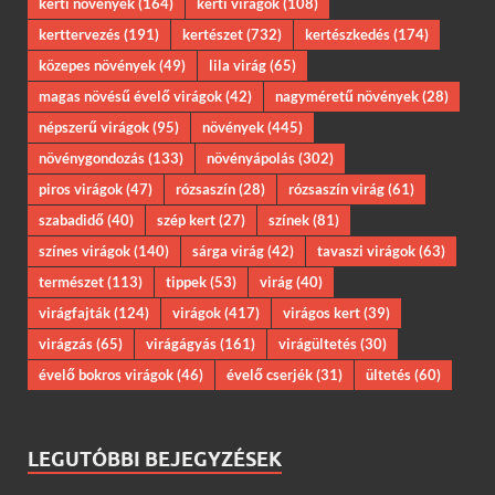
kerti növények
(164)
kerti virágok
(108)
kerttervezés
(191)
kertészet
(732)
kertészkedés
(174)
közepes növények
(49)
lila virág
(65)
magas növésű évelő virágok
(42)
nagyméretű növények
(28)
népszerű virágok
(95)
növények
(445)
növénygondozás
(133)
növényápolás
(302)
piros virágok
(47)
rózsaszín
(28)
rózsaszín virág
(61)
szabadidő
(40)
szép kert
(27)
színek
(81)
színes virágok
(140)
sárga virág
(42)
tavaszi virágok
(63)
természet
(113)
tippek
(53)
virág
(40)
virágfajták
(124)
virágok
(417)
virágos kert
(39)
virágzás
(65)
virágágyás
(161)
virágültetés
(30)
évelő bokros virágok
(46)
évelő cserjék
(31)
ültetés
(60)
LEGUTÓBBI BEJEGYZÉSEK