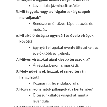
Levendula, jázmin, citrusfélék.
Mit tegyek, hogy a virágaim sokáig szépek
maradjanak?
Rendszeres öntözés, tápoldatozás és
metszés.
Mi a különbség az egynyári és évelő virágok
között?
Egynyári virágokat évente ültetni kell, az
évelők több évig élnek.
Milyen virágokat ajánl kisebb teraszokra?
Árvácska, begónia, muskátli.
Mely növények hozzák el a mediterrán
hangulatot?
Rozmaring, levendula, olajfa.
Hogyan vonzhatok pillangókat a kertembe?
Ültessünk illatos virágokat, mint a
levendula.
Milyen trendi virágfajták vannak 2023-ban?