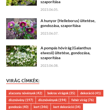
szaporítása
2023.06.05.
A hunyor (Helleborus) ültetése,
gondozása, szaporítása
2023.06.07.
A pompás hóvirág (Galanthus
elwesii) ültetése, gondozása,
szaporítása
2023.06.08.
VIRÁG CÍMKÉK:
alacsony növények
(42)
bokros virágok
(35)
dekoráció
(41)
dísznövény
(197)
dísznövények
(194)
fehér virág
(76)
gondozás
(40)
kert
(346)
kert dekoráció
(34)