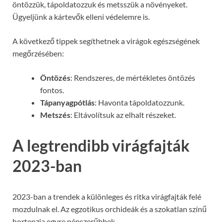
öntözzük, tápoldatozzuk és metsszük a növényeket.
Ügyeljünk a kártevők elleni védelemre is.
A következő tippek segíthetnek a virágok egészségének
megőrzésében:
Öntözés
: Rendszeres, de mértékletes öntözés
fontos.
Tápanyagpótlás
: Havonta tápoldatozzunk.
Metszés
: Eltávolítsuk az elhalt részeket.
A legtrendibb virágfajták
2023-ban
2023-ban a trendek a különleges és ritka virágfajták felé
mozdulnak el. Az egzotikus orchideák és a szokatlan színű
hortenzia egyre népszerűbbek.