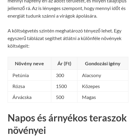
mennyi napfény éri az adott területet, és milyen talajtípus
jellemző rá. Az is lényeges szempont, hogy mennyi időt és
energiát tudunk szánni a virágok ápolására.
A költségvetés szintén meghatározó tényező lehet. Egy
egyszerű táblázat segíthet átlátni a különféle növények
költségeit:
Növény neve
Ár (Ft)
Gondozási igény
Petúnia
300
Alacsony
Rózsa
1500
Közepes
Árvácska
500
Magas
Napos és árnyékos teraszok
növényei