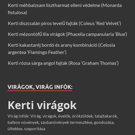
Kerti méhbalzsam lisztharmat elleni védelme (Monarda
fistulosa)
Kerti díszcsalán piros levelű fajták (Coleus ‘Red Velvet’)
Kerti mézontófű lila virágok (Phacelia campanularia ‘Blue’)
Kerti kakastaréj bordó és arany kombináció (Celosia
argentea ‘Flamingo Feather’)
Kerti rózsa sárga angol fajták (Rosa ‘Graham Thomas’)
VIRÁGOK, VIRÁG INFÓK:
Kerti virágok
Virág infók: Virág, virágok, évelők, örökzöldek, talajtakarók,
balkon növények, szobanövények termesztése, gondozása,
ültetése, szaporítása