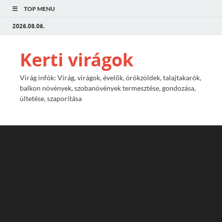
TOP MENU
2026.08.06.
Kerti virágok
Virág infók: Virág, virágok, évelők, örökzöldek, talajtakarók,
balkon növények, szobanövények termesztése, gondozása,
ültetése, szaporítása