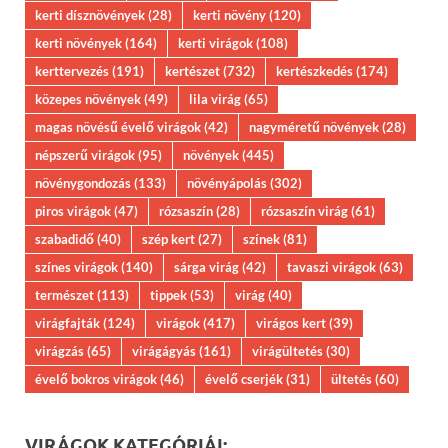
kerti dísznövények
(28)
kerti növény
(120)
kerti növények
(164)
kerti virágok
(108)
kerttervezés
(191)
kertészet
(732)
kertészkedés
(174)
közepes növények
(49)
lila virág
(65)
magas növésű évelő virágok
(42)
nagyméretű növények
(28)
népszerű virágok
(95)
növények
(445)
növénygondozás
(133)
növényápolás
(302)
piros virágok
(47)
rózsaszín
(28)
rózsaszín virág
(61)
szabadidő
(40)
szép kert
(27)
színek
(81)
színes virágok
(140)
sárga virág
(42)
tavaszi virágok
(63)
természet
(113)
tippek
(53)
virág
(40)
virágfajták
(124)
virágok
(417)
virágos kert
(39)
virágzás
(65)
virágágyás
(161)
virágültetés
(30)
évelő bokros virágok
(46)
évelő cserjék
(31)
ültetés
(60)
VIRÁGOK KATEGÓRIÁI: