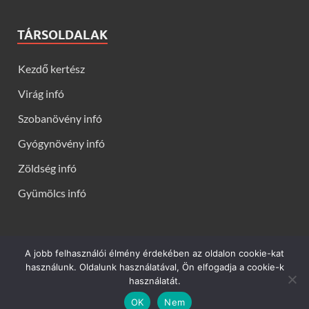
TÁRSOLDALAK
Kezdő kertész
Virág infó
Szobanövény infó
Gyógynövény infó
Zöldség infó
Gyümölcs infó
A jobb felhasználói élmény érdekében az oldalon cookie-kat
Kerti virágok - Virág infók: Virág, virágok, évelők, örökzöldek,
használunk. Oldalunk használatával, Ön elfogadja a cookie-k
talajtakarók, balkon növények, szobanövények termesztése,
használatát.
gondozása, ültetése, szaporítása
OK
Nem
Powered by
WordPress
and
HitMag
.