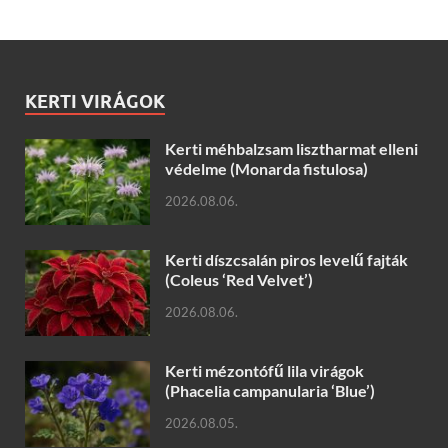
KERTI VIRÁGOK
Kerti méhbalzsam lisztharmat elleni
védelme (Monarda fistulosa)
2026.08.06.
Kerti díszcsalán piros levelű fajták
(Coleus ‘Red Velvet’)
2026.08.06.
Kerti mézontófű lila virágok
(Phacelia campanularia ‘Blue’)
2026.08.05.