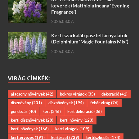
keverék (Matthiola incana ‘Evening
Fragrance’)
2026.08.07.
Kerti szarkaláb pasztell árnyalatok
(Delphinium ‘Magic Fountains Mix’)
2026.08.07.
VIRÁG CÍMKÉK:
alacsony növények
(42)
bokros virágok
(35)
dekoráció
(41)
dísznövény
(201)
dísznövények
(194)
fehér virág
(76)
gondozás
(40)
kert
(346)
kert dekoráció
(36)
kerti dísznövények
(28)
kerti növény
(123)
kerti növények
(166)
kerti virágok
(109)
kerttervezés
(191)
kertészet
(739)
kertészkedés
(174)