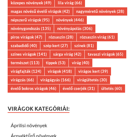
közepes növények
(49)
lila virág
(66)
magas növésű évelő virágok
(42)
nagyméretű növények
(28)
népszerű virágok
(95)
növények
(446)
növénygondozás
(135)
növényápolás
(306)
piros virágok
(47)
rózsaszín
(28)
rózsaszín virág
(61)
szabadidő
(40)
szép kert
(27)
színek
(81)
színes virágok
(141)
sárga virág
(42)
tavaszi virágok
(65)
természet
(113)
tippek
(53)
virág
(40)
virágfajták
(124)
virágok
(418)
virágos kert
(39)
virágzás
(66)
virágágyás
(166)
virágültetés
(30)
évelő bokros virágok
(46)
évelő cserjék
(31)
ültetés
(60)
VIRÁGOK KATEGÓRIÁI:
Áprilisi növények
Árnyéktűrő növények