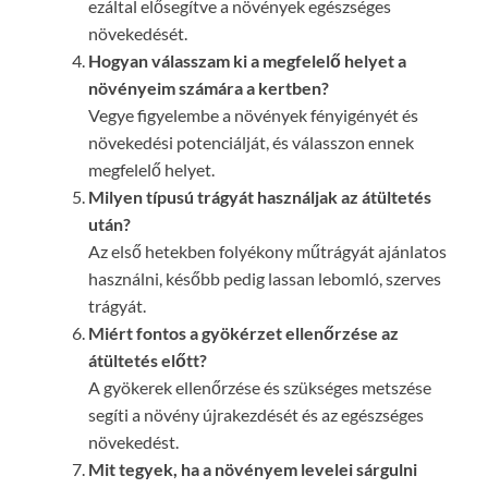
ezáltal elősegítve a növények egészséges
növekedését.
Hogyan válasszam ki a megfelelő helyet a
növényeim számára a kertben?
Vegye figyelembe a növények fényigényét és
növekedési potenciálját, és válasszon ennek
megfelelő helyet.
Milyen típusú trágyát használjak az átültetés
után?
Az első hetekben folyékony műtrágyát ajánlatos
használni, később pedig lassan lebomló, szerves
trágyát.
Miért fontos a gyökérzet ellenőrzése az
átültetés előtt?
A gyökerek ellenőrzése és szükséges metszése
segíti a növény újrakezdését és az egészséges
növekedést.
Mit tegyek, ha a növényem levelei sárgulni