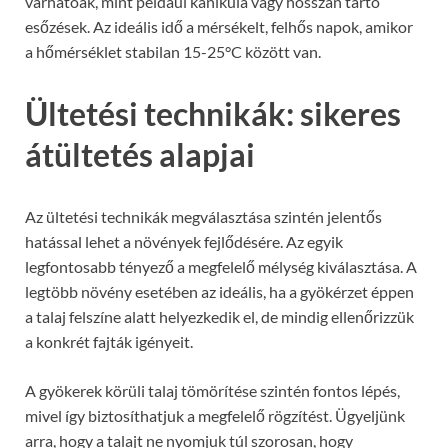
várhatóak, mint például kánikula vagy hosszan tartó
esőzések. Az ideális idő a mérsékelt, felhős napok, amikor
a hőmérséklet stabilan 15-25°C között van.
Ültetési technikák: sikeres
átültetés alapjai
Az ültetési technikák megválasztása szintén jelentős
hatással lehet a növények fejlődésére. Az egyik
legfontosabb tényező a megfelelő mélység kiválasztása. A
legtöbb növény esetében az ideális, ha a gyökérzet éppen
a talaj felszíne alatt helyezkedik el, de mindig ellenőrizzük
a konkrét fajták igényeit.
A gyökerek körüli talaj tömörítése szintén fontos lépés,
mivel így biztosíthatjuk a megfelelő rögzítést. Ügyeljünk
arra, hogy a talajt ne nyomjuk túl szorosan, hogy