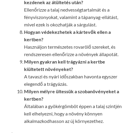
kezdenek az átültetés után?
Ellenőrizze a talaj nedvességtartalmát és a
fényviszonyokat, valamint a tápanyag-ellátást,
mivel ezek is okozhatják a sárgulást.
Hogyan védekezhetek a kártevők ellen a
kertben?
Használjon természetes rovarölő szereket, és
rendszeresen ellenőrizze a növények állapotát.
Milyen gyakran kell trágyázni a kertbe
kiültetett növényeket?
A tavaszi és nyári időszakban havonta egyszer
elegendő a trágyázás.
Milyen mélyre ültessük a szobanövényeket a
kertben?
Általában a gyökérgömböt éppen a talaj szintjén
kell elhelyezni, hogy a növény könnyen
alkalmazkodhasson az új környezethez.