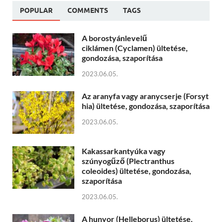
POPULAR
COMMENTS
TAGS
A borostyánlevelű
ciklámen (Cyclamen) ültetése,
gondozása, szaporítása
2023.06.05.
Az aranyfa vagy aranycserje (Forsyt
hia) ültetése, gondozása, szaporítása
2023.06.05.
Kakassarkantyúka vagy
szúnyogűző (Plectranthus
coleoides) ültetése, gondozása,
szaporítása
2023.06.05.
A hunyor (Helleborus) ültetése,