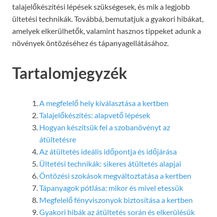
talajelőkészítési lépések szükségesek, és mik a legjobb
ültetési technikák. Továbbá, bemutatjuk a gyakori hibákat,
amelyek elkerülhetők, valamint hasznos tippeket adunk a
növények öntözéséhez és tápanyagellátásához.
Tartalomjegyzék
A megfelelő hely kiválasztása a kertben
Talajelőkészítés: alapvető lépések
Hogyan készítsük fel a szobanövényt az
átültetésre
Az átültetés ideális időpontja és időjárása
Ültetési technikák: sikeres átültetés alapjai
Öntözési szokások megváltoztatása a kertben
Tápanyagok pótlása: mikor és mivel etessük
Megfelelő fényviszonyok biztosítása a kertben
Gyakori hibák az átültetés során és elkerülésük