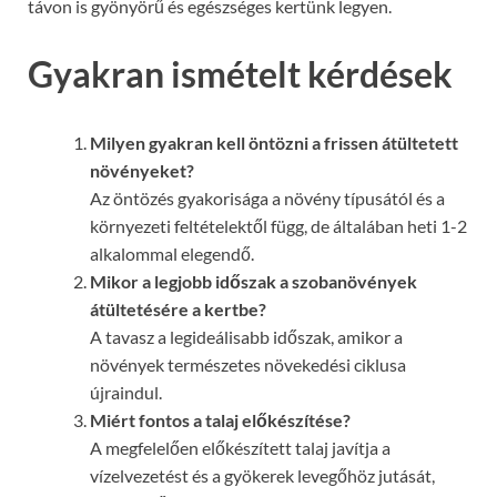
távon is gyönyörű és egészséges kertünk legyen.
Gyakran ismételt kérdések
Milyen gyakran kell öntözni a frissen átültetett
növényeket?
Az öntözés gyakorisága a növény típusától és a
környezeti feltételektől függ, de általában heti 1-2
alkalommal elegendő.
Mikor a legjobb időszak a szobanövények
átültetésére a kertbe?
A tavasz a legideálisabb időszak, amikor a
növények természetes növekedési ciklusa
újraindul.
Miért fontos a talaj előkészítése?
A megfelelően előkészített talaj javítja a
vízelvezetést és a gyökerek levegőhöz jutását,