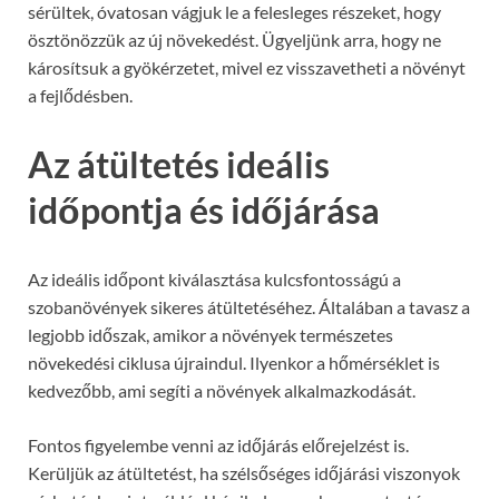
sérültek, óvatosan vágjuk le a felesleges részeket, hogy
ösztönözzük az új növekedést. Ügyeljünk arra, hogy ne
károsítsuk a gyökérzetet, mivel ez visszavetheti a növényt
a fejlődésben.
Az átültetés ideális
időpontja és időjárása
Az ideális időpont kiválasztása kulcsfontosságú a
szobanövények sikeres átültetéséhez. Általában a tavasz a
legjobb időszak, amikor a növények természetes
növekedési ciklusa újraindul. Ilyenkor a hőmérséklet is
kedvezőbb, ami segíti a növények alkalmazkodását.
Fontos figyelembe venni az időjárás előrejelzést is.
Kerüljük az átültetést, ha szélsőséges időjárási viszonyok