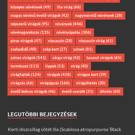
közepes növények
(49)
lila virág
(66)
magas növésű évelő virágok
(42)
nagyméretű növények
(28)
népszerű virágok
(95)
növények
(446)
növénygondozás
(135)
növényápolás
(306)
piros virágok
(47)
rózsaszín
(28)
rózsaszín virág
(61)
szabadidő
(40)
szép kert
(27)
színek
(81)
színes virágok
(141)
sárga virág
(42)
tavaszi virágok
(65)
természet
(113)
tippek
(53)
virág
(40)
virágfajták
(124)
virágok
(418)
virágos kert
(39)
virágzás
(66)
virágágyás
(166)
virágültetés
(30)
évelő bokros virágok
(46)
évelő cserjék
(31)
ültetés
(60)
LEGUTÓBBI BEJEGYZÉSEK
Kerti díszcsillag sötét lila (Scabiosa atropurpurea ‘Black