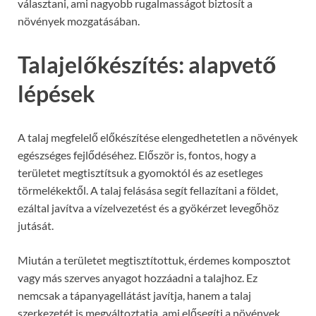
választani, ami nagyobb rugalmasságot biztosít a
növények mozgatásában.
Talajelőkészítés: alapvető
lépések
A talaj megfelelő előkészítése elengedhetetlen a növények
egészséges fejlődéséhez. Először is, fontos, hogy a
területet megtisztítsuk a gyomoktól és az esetleges
törmelékektől. A talaj felásása segít fellazítani a földet,
ezáltal javítva a vízelvezetést és a gyökérzet levegőhöz
jutását.
Miután a területet megtisztítottuk, érdemes komposztot
vagy más szerves anyagot hozzáadni a talajhoz. Ez
nemcsak a tápanyagellátást javítja, hanem a talaj
szerkezetét is megváltoztatja, ami elősegíti a növények