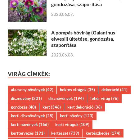
gondozása, szaporítása
2023.06.07.
A pompás hóvirág (Galanthus
elwesii) ültetése, gondozása,
szaporítása
2023.06.08.
VIRÁG CÍMKÉK:
alacsony növények
(42)
bokros virágok
(35)
dekoráció
(41)
dísznövény
(201)
dísznövények
(194)
fehér virág
(76)
gondozás
(40)
kert
(346)
kert dekoráció
(36)
kerti dísznövények
(28)
kerti növény
(123)
kerti növények
(166)
kerti virágok
(109)
kerttervezés
(191)
kertészet
(739)
kertészkedés
(174)