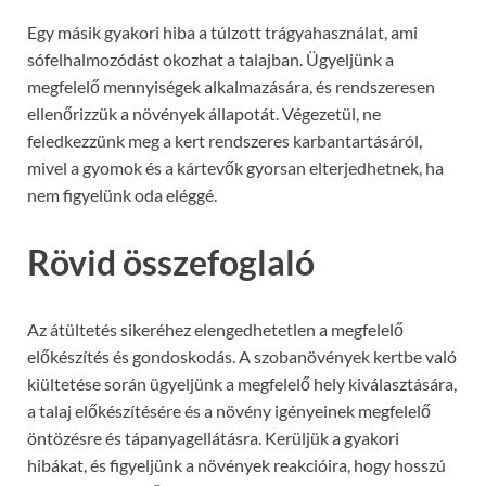
Egy másik gyakori hiba a túlzott trágyahasználat, ami
sófelhalmozódást okozhat a talajban. Ügyeljünk a
megfelelő mennyiségek alkalmazására, és rendszeresen
ellenőrizzük a növények állapotát. Végezetül, ne
feledkezzünk meg a kert rendszeres karbantartásáról,
mivel a gyomok és a kártevők gyorsan elterjedhetnek, ha
nem figyelünk oda eléggé.
Rövid összefoglaló
Az átültetés sikeréhez elengedhetetlen a megfelelő
előkészítés és gondoskodás. A szobanövények kertbe való
kiültetése során ügyeljünk a megfelelő hely kiválasztására,
a talaj előkészítésére és a növény igényeinek megfelelő
öntözésre és tápanyagellátásra. Kerüljük a gyakori
hibákat, és figyeljünk a növények reakcióira, hogy hosszú