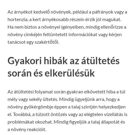
Az árnyékot kedvelő növények, például a páfrányok vagy a
hortenzia, a kert árnyékosabb részein érzik jól magukat.
Ha nem biztos a növényei igényeiben, mindig ellenőrizze a
növény címkéjén feltüntetett információkat vagy kérjen
tanácsot egy szakértőtől.
Gyakori hibák az átültetés
során és elkerülésük
Az átültetési folyamat során gyakran elkövetett hiba a túl
mély vagy sekély ültetés. Mindig ügyeljünk arra, hogy a
növény gyökérgömbje éppen a talaj szintjén helyezkedjen
el. Továbbá, a túlzott öntözés vagy az elégtelen vízellátás is
problémákat okozhat. Mindig figyeljük a talaj állapotát és
a növény reakcióit.