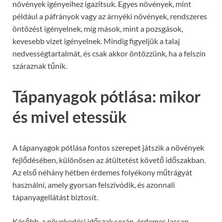
növények igényeihez igazítsuk. Egyes növények, mint
például a páfrányok vagy az árnyéki növények, rendszeres
öntözést igényelnek, míg mások, mint a pozsgások,
kevesebb vizet igényelnek. Mindig figyeljük a talaj
nedvességtartalmát, és csak akkor öntözzünk, ha a felszín
száraznak tűnik.
Tápanyagok pótlása: mikor
és mivel etessük
A tápanyagok pótlása fontos szerepet játszik a növények
fejlődésében, különösen az átültetést követő időszakban.
Az első néhány hétben érdemes folyékony műtrágyát
használni, amely gyorsan felszívódik, és azonnali
tápanyagellátást biztosít.
Később, a növekedési időszak során, érdemes lassan