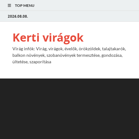
TOP MENU
2026.08.08.
Kerti virágok
Virág infók: Virág, virágok, évelők, örökzöldek, talajtakarók,
balkon növények, szobanövények termesztése, gondozása,
ültetése, szaporítása