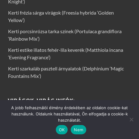
Knight’)
Kerti frézia sárga virágok (Freesia hybrida ‘Golden
Yellow’)
Kerti porcsinrózsa tarka színek (Portulaca grandiflora
‘Rainbow Mix’)
Kerti estike illatos fehér-lila keverék (Matthiola incana
‘Evening Fragrance’)
Kerti szarkaláb pasztell árnyalatok (Delphinium ‘Magic
Fountains Mix’)
VIRÁGOK, VIRÁG INFÓK:
A jobb felhasználói élmény érdekében az oldalon cookie-kat
használunk. Oldalunk használatával, Ön elfogadja a cookie-k
Kerti virágok
használatát.
OK
Nem
Virág infók: Virág, virágok, évelők, örökzöldek, talajtakarók,
balkon növények, szobanövények termesztése, gondozása,