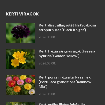
KERTI VIRÁGOK
Kerti díszcsillag sötét lila (Scabiosa
atropurpurea ‘Black Knight’)
2026.08.08.
Kerti frézia sárga virágok (Freesia
hybrida ‘Golden Yellow’)
2026.08.08.
Kerti porcsinrózsa tarka színek
(Portulaca grandiflora ‘Rainbow
Mix’)
2026.08.08.
Kerti estike illatos fehér-lila