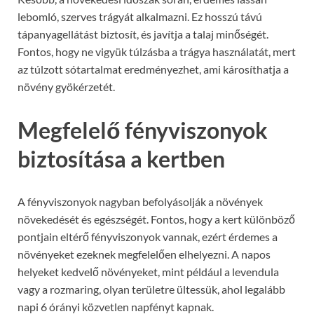
lebomló, szerves trágyát alkalmazni. Ez hosszú távú
tápanyagellátást biztosít, és javítja a talaj minőségét.
Fontos, hogy ne vigyük túlzásba a trágya használatát, mert
az túlzott sótartalmat eredményezhet, ami károsíthatja a
növény gyökérzetét.
Megfelelő fényviszonyok
biztosítása a kertben
A fényviszonyok nagyban befolyásolják a növények
növekedését és egészségét. Fontos, hogy a kert különböző
pontjain eltérő fényviszonyok vannak, ezért érdemes a
növényeket ezeknek megfelelően elhelyezni. A napos
helyeket kedvelő növényeket, mint például a levendula
vagy a rozmaring, olyan területre ültessük, ahol legalább
napi 6 órányi közvetlen napfényt kapnak.