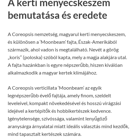
A kerti menyecskeszem
bemutatása és eredete
A Coreopsis nemzetség, magyarul kerti menyecskeszem,
és különösen a ‘Moonbeam’ fajta, Észak-Amerikából
származik, ahol vadon is megtalálható. Nevét a görög
„koris” (poloska) szóból kapta, mely a magja alakjára utal.
A fajta hazánkban is egyre népszerűbb, hiszen kiválóan
alkalmazkodik a magyar kertek klímájához.
A Coreopsis verticillata ‘Moonbeam’ az egyik
legnépszerűbb évelő fajtája, amely finom, szeldelt
leveleivel, kompakt növekedésével és hosszú virágzási
idejével a kertépítők és hobbikertészek kedvence.
Igénytelensége, szívóssága, valamint lenyűgöző
aranysárga árnyalatai miatt ideális választás mind kezdők,
mind tapasztalt kertészek számára.