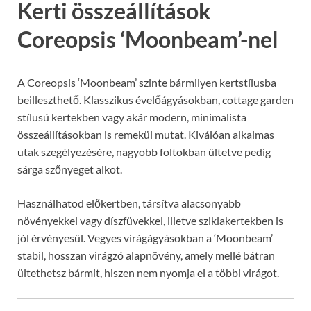
Kerti összeállítások
Coreopsis ‘Moonbeam’-nel
A Coreopsis ‘Moonbeam’ szinte bármilyen kertstílusba
beilleszthető. Klasszikus évelőágyásokban, cottage garden
stílusú kertekben vagy akár modern, minimalista
összeállításokban is remekül mutat. Kiválóan alkalmas
utak szegélyezésére, nagyobb foltokban ültetve pedig
sárga szőnyeget alkot.
Használhatod előkertben, társítva alacsonyabb
növényekkel vagy díszfüvekkel, illetve sziklakertekben is
jól érvényesül. Vegyes virágágyásokban a ‘Moonbeam’
stabil, hosszan virágzó alapnövény, amely mellé bátran
ültethetsz bármit, hiszen nem nyomja el a többi virágot.