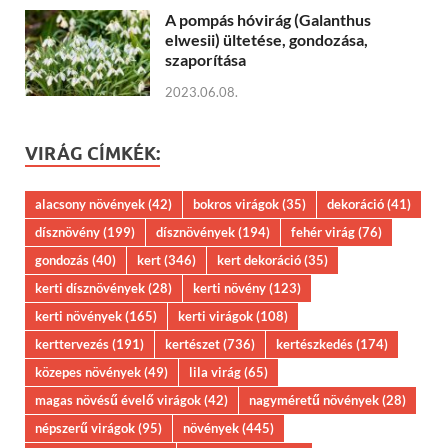
A pompás hóvirág (Galanthus
elwesii) ültetése, gondozása,
szaporítása
2023.06.08.
VIRÁG CÍMKÉK:
alacsony növények
(42)
bokros virágok
(35)
dekoráció
(41)
dísznövény
(199)
dísznövények
(194)
fehér virág
(76)
gondozás
(40)
kert
(346)
kert dekoráció
(35)
kerti dísznövények
(28)
kerti növény
(123)
kerti növények
(165)
kerti virágok
(108)
kerttervezés
(191)
kertészet
(736)
kertészkedés
(174)
közepes növények
(49)
lila virág
(65)
magas növésű évelő virágok
(42)
nagyméretű növények
(28)
népszerű virágok
(95)
növények
(445)