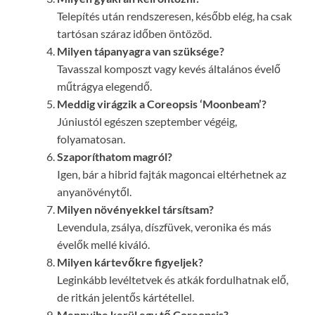
Telepítés után rendszeresen, később elég, ha csak
tartósan száraz időben öntözöd.
Milyen tápanyagra van szüksége?
Tavasszal komposzt vagy kevés általános évelő
műtrágya elegendő.
Meddig virágzik a Coreopsis ‘Moonbeam’?
Júniustól egészen szeptember végéig,
folyamatosan.
Szaporíthatom magról?
Igen, bár a hibrid fajták magoncai eltérhetnek az
anyanövénytől.
Milyen növényekkel társítsam?
Levendula, zsálya, díszfüvek, veronika és más
évelők mellé kiváló.
Milyen kártevőkre figyeljek?
Leginkább levéltetvek és atkák fordulhatnak elő,
de ritkán jelentős kártétellel.
Mennyibe kerül egy tő Coreopsis?