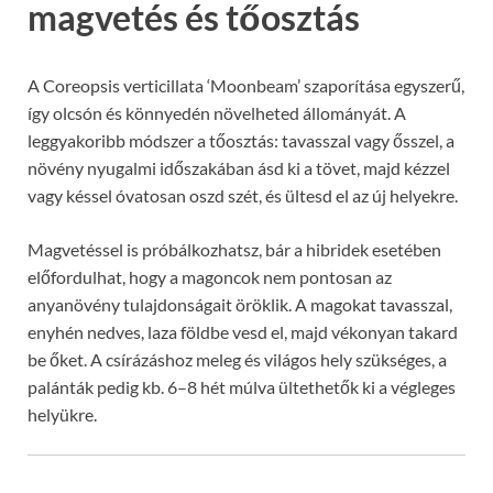
magvetés és tőosztás
A Coreopsis verticillata ‘Moonbeam’ szaporítása egyszerű,
így olcsón és könnyedén növelheted állományát. A
leggyakoribb módszer a tőosztás: tavasszal vagy ősszel, a
növény nyugalmi időszakában ásd ki a tövet, majd kézzel
vagy késsel óvatosan oszd szét, és ültesd el az új helyekre.
Magvetéssel is próbálkozhatsz, bár a hibridek esetében
előfordulhat, hogy a magoncok nem pontosan az
anyanövény tulajdonságait öröklik. A magokat tavasszal,
enyhén nedves, laza földbe vesd el, majd vékonyan takard
be őket. A csírázáshoz meleg és világos hely szükséges, a
palánták pedig kb. 6–8 hét múlva ültethetők ki a végleges
helyükre.