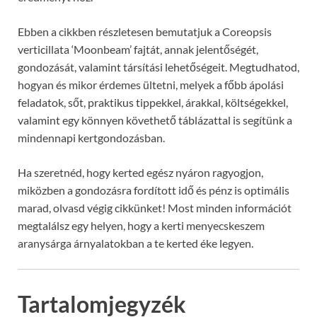
Ebben a cikkben részletesen bemutatjuk a Coreopsis
verticillata ‘Moonbeam’ fajtát, annak jelentőségét,
gondozását, valamint társítási lehetőségeit. Megtudhatod,
hogyan és mikor érdemes ültetni, melyek a főbb ápolási
feladatok, sőt, praktikus tippekkel, árakkal, költségekkel,
valamint egy könnyen követhető táblázattal is segítünk a
mindennapi kertgondozásban.
Ha szeretnéd, hogy kerted egész nyáron ragyogjon,
miközben a gondozásra fordított idő és pénz is optimális
marad, olvasd végig cikkünket! Most minden információt
megtalálsz egy helyen, hogy a kerti menyecskeszem
aranysárga árnyalatokban a te kerted éke legyen.
Tartalomjegyzék