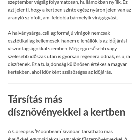
szeptember végéig folyamatosan, hullámokban nyílik. Ez
azt jelenti, hogy a kertben szinte egész nyáron jelen van az
aranyló színfolt, ami feldobja bármelyik virágágyást.
A halványsárga, csillag formájú virágok nemcsak
esztétikailag kellemesek, hanem ellenállók is az időjárási
viszontagságokkal szemben. Még egy esősebb vagy
szelesebb időszak után is gyorsan regenerálódnak, és újra
díszítenek. Ez a tulajdonság különösen értékes a magyar
kertekben, ahol időnként szélsőséges az időjárás.
Társítás más
dísznövényekkel a kertben
A Coreopsis ‘Moonbeam’ kiválóan társítható más
évelőkkel, egynyáriakkal vagy akár fűszernövényekkel. A