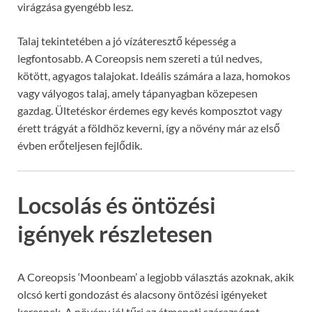
virágzása gyengébb lesz.
Talaj tekintetében a jó vízáteresztő képesség a
legfontosabb. A Coreopsis nem szereti a túl nedves,
kötött, agyagos talajokat. Ideális számára a laza, homokos
vagy vályogos talaj, amely tápanyagban közepesen
gazdag. Ültetéskor érdemes egy kevés komposztot vagy
érett trágyát a földhöz keverni, így a növény már az első
évben erőteljesen fejlődik.
Locsolás és öntözési
igények részletesen
A Coreopsis ‘Moonbeam’ a legjobb választás azoknak, akik
olcsó kerti gondozást és alacsony öntözési igényeket
keresnek. A növény jól tűri az átmeneti szárazságot,