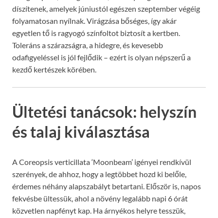
díszítenek, amelyek júniustól egészen szeptember végéig
folyamatosan nyílnak. Virágzása bőséges, így akár
egyetlen tő is ragyogó színfoltot biztosít a kertben.
Toleráns a szárazságra, a hidegre, és kevesebb
odafigyeléssel is jól fejlődik – ezért is olyan népszerű a
kezdő kertészek körében.
Ültetési tanácsok: helyszín
és talaj kiválasztása
A Coreopsis verticillata ‘Moonbeam’ igényei rendkívül
szerények, de ahhoz, hogy a legtöbbet hozd ki belőle,
érdemes néhány alapszabályt betartani. Először is, napos
fekvésbe ültessük, ahol a növény legalább napi 6 órát
közvetlen napfényt kap. Ha árnyékos helyre tesszük,