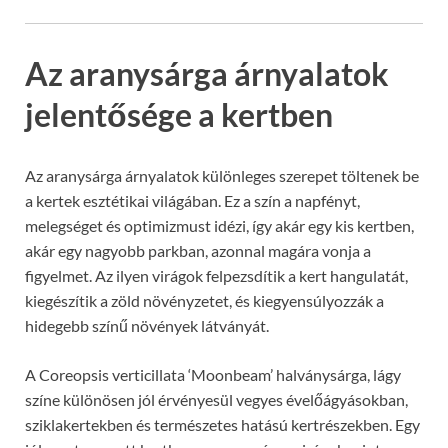
Az aranysárga árnyalatok
jelentősége a kertben
Az aranysárga árnyalatok különleges szerepet töltenek be
a kertek esztétikai világában. Ez a szín a napfényt,
melegséget és optimizmust idézi, így akár egy kis kertben,
akár egy nagyobb parkban, azonnal magára vonja a
figyelmet. Az ilyen virágok felpezsdítik a kert hangulatát,
kiegészítik a zöld növényzetet, és kiegyensúlyozzák a
hidegebb színű növények látványát.
A Coreopsis verticillata ‘Moonbeam’ halványsárga, lágy
színe különösen jól érvényesül vegyes évelőágyásokban,
sziklakertekben és természetes hatású kertrészekben. Egy