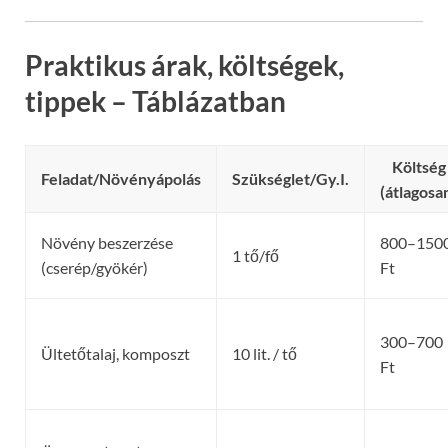
Praktikus árak, költségek,
tippek – Táblázatban
Költség
Feladat/Növényápolás
Szükséglet/Gy.I.
(átlagosa
Növény beszerzése
800–150
1 tő/fő
(cserép/gyökér)
Ft
300–700
Ültetőtalaj, komposzt
10 lit. / tő
Ft