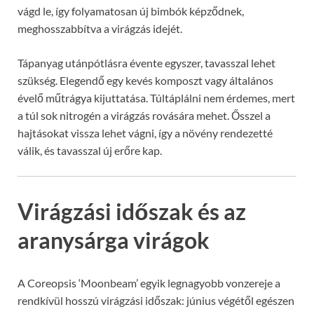
vágd le, így folyamatosan új bimbók képződnek,
meghosszabbítva a virágzás idejét.
Tápanyag utánpótlásra évente egyszer, tavasszal lehet
szükség. Elegendő egy kevés komposzt vagy általános
évelő műtrágya kijuttatása. Túltáplálni nem érdemes, mert
a túl sok nitrogén a virágzás rovására mehet. Ősszel a
hajtásokat vissza lehet vágni, így a növény rendezetté
válik, és tavasszal új erőre kap.
Virágzási időszak és az
aranysárga virágok
A Coreopsis ‘Moonbeam’ egyik legnagyobb vonzereje a
rendkívül hosszú virágzási időszak: június végétől egészen