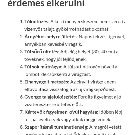
érdemes elkerülni
Túlöntözés:
A kerti menyecskeszem nem szereti a
vizenyős talajt, gyökérrothadást okozhat.
Árnyékos helyre ültetés:
Napos fekvést igényel,
árnyékban kevésbé virágzik.
Túl sűrű ültetés:
Adj elég helyet (30–40 cm) a
töveknek, hogy jól fejlődjenek.
Túl sok műtrágya:
A túlzott nitrogén növeli a
lombot, de csökkenti a virágzást.
Elhanyagolt metszés:
Az elnyílt virágok nem
eltávolítása visszafogja az új virágképződést.
Gyenge talajelőkészítés:
Fordíts figyelmet a jó
vízáteresztésre ültetés előtt.
Kártevők figyelmen kívül hagyása:
Időben lépj
fel, ha levéltetvek vagy atkák megjelennek.
Szaporításnál türelmetlenség:
A magról vetett
növények lassabban fejlődnek, számolj ezzel.