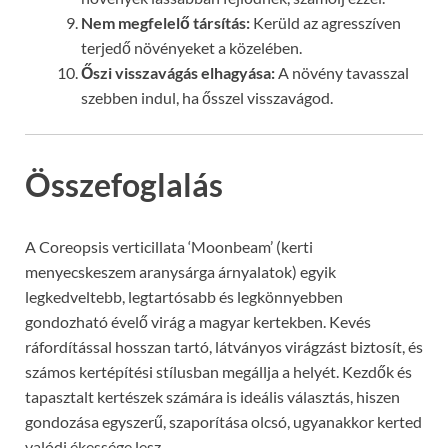
Nem megfelelő társítás:
Kerüld az agresszíven
terjedő növényeket a közelében.
Őszi visszavágás elhagyása:
A növény tavasszal
szebben indul, ha ősszel visszavágod.
Összefoglalás
A Coreopsis verticillata ‘Moonbeam’ (kerti
menyecskeszem aranysárga árnyalatok) egyik
legkedveltebb, legtartósabb és legkönnyebben
gondozható évelő virág a magyar kertekben. Kevés
ráfordítással hosszan tartó, látványos virágzást biztosít, és
számos kertépítési stílusban megállja a helyét. Kezdők és
tapasztalt kertészek számára is ideális választás, hiszen
gondozása egyszerű, szaporítása olcsó, ugyanakkor kerted
valódi ékessége lesz.