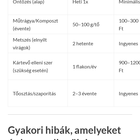
Öntözés (alap)
Heti 1x
Minimális
Műtrágya/Komposzt
100–300
50–100 g/tő
(évente)
Ft
Metszés (elnyílt
2 hetente
Ingyenes
virágok)
Kártevő elleni szer
900–120
1 flakon/év
(szükség esetén)
Ft
Tőosztás/szaporítás
2–3 évente
Ingyenes
Gyakori hibák, amelyeket