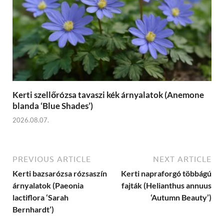
Kerti szellőrózsa tavaszi kék árnyalatok (Anemone
blanda ‘Blue Shades’)
2026.08.07.
PREVIOUS ARTICLE
NEXT ARTICLE
Kerti bazsarózsa rózsaszín
Kerti napraforgó többágú
árnyalatok (Paeonia
fajták (Helianthus annuus
lactiflora ‘Sarah
‘Autumn Beauty’)
Bernhardt’)