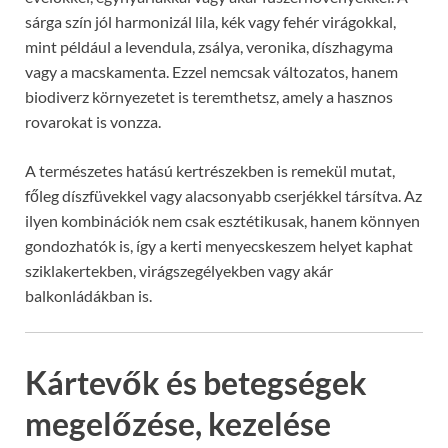
sárga szín jól harmonizál lila, kék vagy fehér virágokkal,
mint például a levendula, zsálya, veronika, díszhagyma
vagy a macskamenta. Ezzel nemcsak változatos, hanem
biodiverz környezetet is teremthetsz, amely a hasznos
rovarokat is vonzza.
A természetes hatású kertrészekben is remekül mutat,
főleg díszfüvekkel vagy alacsonyabb cserjékkel társítva. Az
ilyen kombinációk nem csak esztétikusak, hanem könnyen
gondozhatók is, így a kerti menyecskeszem helyet kaphat
sziklakertekben, virágszegélyekben vagy akár
balkonládákban is.
Kártevők és betegségek
megelőzése, kezelése