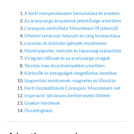
A kerti menyecskeszem bemutatása és eredete
Az aranysárga árnyalatok jelentősége a kertben
Coreopsis verticillata ‘Moonbeam’ fő jellemzői
Ültetési tanácsok: helyszín és talaj kiválasztása
Locsolás és öntözési igények részletesen
Növényápolás: metszés és tápanyag utánpótlás
Virágzási időszak és az aranysárga virágok
Társítás más dísznövényekkel a kertben
Kártevők és betegségek megelőzése, kezelése
Szaporítási módszerek: magvetés és tőosztás
Kerti összeállítások Coreopsis ‘Moonbeam’-nel
Inspiráció: látványos kerttervezési ötletek
Gyakori kérdések
Összefoglalás