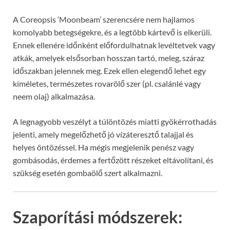
A Coreopsis ‘Moonbeam’ szerencsére nem hajlamos
komolyabb betegségekre, és a legtöbb kártevő is elkerüli.
Ennek ellenére időnként előfordulhatnak levéltetvek vagy
atkák, amelyek elsősorban hosszan tartó, meleg, száraz
időszakban jelennek meg. Ezek ellen elegendő lehet egy
kíméletes, természetes rovarölő szer (pl. csalánlé vagy
neem olaj) alkalmazása.
A legnagyobb veszélyt a túlöntözés miatti gyökérrothadás
jelenti, amely megelőzhető jó vízáteresztő talajjal és
helyes öntözéssel. Ha mégis megjelenik penész vagy
gombásodás, érdemes a fertőzött részeket eltávolítani, és
szükség esetén gombaölő szert alkalmazni.
Szaporítási módszerek: