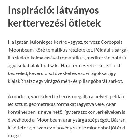
Inspiráció: látványos
kerttervezési ötletek
Ha igazán különleges kertre vágysz, tervezz Coreopsis
‘Moonbeam’ köré tematikus részleteket. Például a sárga-
lila skála alkalmazásával romantikus, mediterrán hatású
ágyásokat alakíthatsz ki. Ha a természetes kertstílust
kedveled, keverd díszfüvekkel és vadvirágokkal, így
kialakíthatsz egy virágzó méh- és pillangóbarát sarkot.
A modern, városi kertekben is megállja a helyét, például
letisztult, geometrikus formákat lágyítva vele. Akár
konténerben is nevelhető, így teraszokon, erkélyeken is
élvezheted a ‘Moonbeam’ aranysárga szépségét. Bátran
kísérletezz, hiszen ez a növény szinte mindenhol jól érzi
magát!