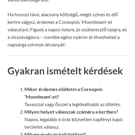
Ha hosszú távú, alacsony költségű, mégis színes és élő
kertre vágysz, érdemes a Coreopsis ‘Moonbeam’-et
választani. Figyelj a napos helyre, jó vízáteresztő talajra, és
a visszavágásra – cserébe egész nyáron át élvezheted a
napsárga szirmok látványát!
Gyakran ismételt kérdések
Mikor érdemes elültetni a Coreopsis
‘Moonbeam’-et?
Tavasszal vagy ősszel a legideálisabb az ültetés.
Milyen helyet válasszak számára a kertben?
Napos, legalább 6 órás közvetlen napfényt kapó
területet válassz.
Milyen gyakran kell öntözni?