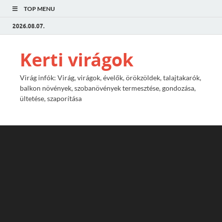
TOP MENU
2026.08.07.
Kerti virágok
Virág infók: Virág, virágok, évelők, örökzöldek, talajtakarók,
balkon növények, szobanövények termesztése, gondozása,
ültetése, szaporítása