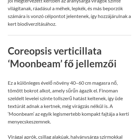
jól megtervezett kertben az aranysárga virágok szinte
világítanak, ráadásul a méhek, lepkék, és más beporzók
számára is vonzó célpontot jelentenek, így hozzájárulnak a
kert biodiverzitásához.
Coreopsis verticillata
‘Moonbeam’ fő jellemzői
Ez a különleges évelő növény 40–60 cm magasra nő,
tömött bokrot alkot, amely sűrűn ágazik el. Finoman
szeldelt levelei szinte tollszerű hatást keltenek, így üde
textúrát adnak a kertnek, még virágzás nélkül is. A
‘Moonbeam’ az egyik legismertebb kompakt fajtája a kerti
menyecskeszemnek.
Virágai aprók, csillag alakúak, halványsárga szirmokkal