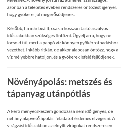
azonban a telepítés évében rendszeres öntözést igényel,
hogy gyökerei jól megerősödjenek.
Később, ha már beállt, csak a hosszan tartó aszályos
időszakokban szükséges öntözni. Ügyelj arra, hogy ne
locsold túl, mert a pangó víz könnyen gyökérrothadáshoz
vezethet. Inkább ritkán, de akkor alaposan öntözz, hogy a
víz mélyebbre hatoljon, és a gyökerek lefelé fejlődjenek.
Növényápolás: metszés és
tápanyag utánpótlás
A kerti menyecskeszem gondozása nem időigényes, de
néhány alapvető ápolási feladatot érdemes elvégezni. A
virágzási időszakban az elnyílt virágokat rendszeresen