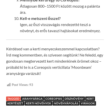
Átlagosan 800–1500 Ft között mozog a palánta
ára.
Kell-e metszeni ősszel?
Igen, az őszi visszavágás rendezetté teszi a
növényt, és erős tavaszi hajtásokat eredményez.
Kérdésed van a kerti menyecskeszemmel kapcsolatban?
Írd meg kommentben, és szívesen segítünk! Ne feledd, egy
gondosan megtervezett kert mindenkinek örömet okoz –
próbáld ki te is a Coreopsis verticillata ‘Moonbeam’
aranysárga varázsát!
Post Views:
93
TAGGED
ARANYSÁRGA
COREOPSIS
DÍSZNÖVÉNY
KERT
KERTÉSZET
KERTI NÖVÉNYEK
NÖVÉNYÁPOLÁS
VIRÁGOK